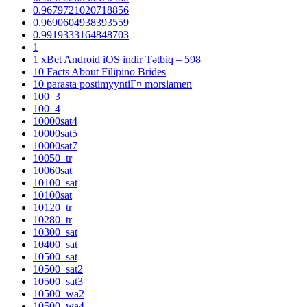
0.9679721020718856
0.9690604938393559
0.9919333164848703
1
1 xBet Android iOS indir Tətbiq – 598
10 Facts About Filipino Brides
10 parasta postimyyntiГ¤ morsiamen
100_3
100_4
10000sat4
10000sat5
10000sat7
10050_tr
10060sat
10100_sat
10100sat
10120_tr
10280_tr
10300_sat
10400_sat
10500_sat
10500_sat2
10500_sat3
10500_wa2
10500_wa4