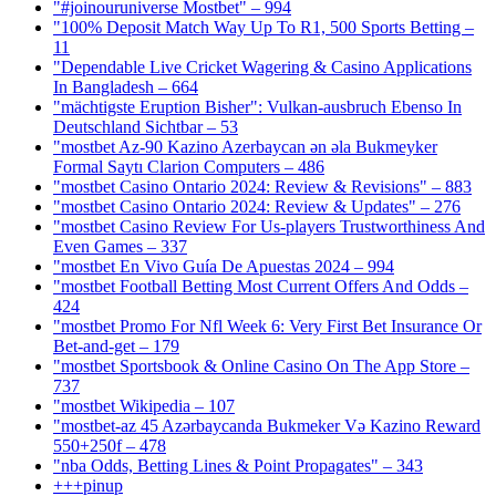
"#joinouruniverse Mostbet" – 994
"100% Deposit Match Way Up To R1, 500 Sports Betting –
11
"Dependable Live Cricket Wagering & Casino Applications
In Bangladesh – 664
"mächtigste Eruption Bisher": Vulkan-ausbruch Ebenso In
Deutschland Sichtbar – 53
"mostbet Az-90 Kazino Azerbaycan ən əla Bukmeyker
Formal Saytı Clarion Computers – 486
"mostbet Casino Ontario 2024: Review & Revisions" – 883
"mostbet Casino Ontario 2024: Review & Updates" – 276
"mostbet Casino Review For Us-players Trustworthiness And
Even Games – 337
"mostbet En Vivo Guía De Apuestas 2024 – 994
"mostbet Football Betting Most Current Offers And Odds –
424
"mostbet Promo For Nfl Week 6: Very First Bet Insurance Or
Bet-and-get – 179
"‎mostbet Sportsbook & Online Casino On The App Store –
737
"mostbet Wikipedia – 107
"mostbet-az 45 Azərbaycanda Bukmeker Və Kazino Reward
550+250f – 478
"nba Odds, Betting Lines & Point Propagates" – 343
+++pinup