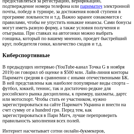
предоставляться за регистрацию, верификацию,
подтверждение номера телефона или
париматич
электронной
почты, победу в турнире, за достижения новой ступени в
программе лояльности и т.д. Важно заранее ознакомится с
правилами, чтобы не упустить никакие нюансы. Сами бонусы
могут иметь разную форму, а также условия получения и
отыгрыша. При ставках на автогонки можно выбрать
гонщика, который по вашему мнению, проедет быстрейший
круг, победителя гонки, количество сходов и т.д.
Киберспортивные
В предыдущих интервью (YouTube-канал Точка G в ноября
2019) он говорил об оценке в $500 млн. Лайв-линия конторы
Париматч средняя в сравнении с иными отечественными БК.
В ней представлены как наиболее популярные виды спорта –
футбол, хоккей, теннис, так и достаточно редкие для
российского рынка дисциплины, к примеру, шахматы, дартс
или мотоспорт. Чтобы стать ее участником, нужно
зарегистрироваться на сайте Париматч Украина и внести на
счет сумму от a hundred грн. Перед тем, как
зарегистрироваться в Пари Матч, лучше перепроверить
правильность заполнения всех полей.
Интернет насчитывает сотни онлайн-букмекеров,