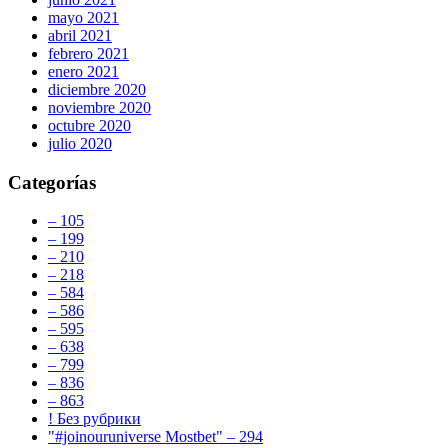
mayo 2021
abril 2021
febrero 2021
enero 2021
diciembre 2020
noviembre 2020
octubre 2020
julio 2020
Categorías
– 105
– 199
– 210
– 218
– 584
– 586
– 595
– 638
– 799
– 836
– 863
! Без рубрики
"#joinouruniverse Mostbet" – 294