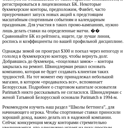
регистрироваться в лицензионных БК. Некоторые
букмекерские конторы, предположим, Фавбет, часто
приурочивают запуск новых акций к предстоящим
масштабным спортивным событиям и календарным
праздникам. Для участия в таких промо-кампаниях, нужно
лишь делать ставки на определенные матчи. ��
Сравнивайте БК из рейтинга, ищите, где лучше линия,
роспись и коэффициенты по вашей профильной дисциплине.
Однажды зимой он проиграл $300 и поехал через непогоду и
гололед в букмекерскую контору, чтобы вернуть долг.
Добравшись до букмекера, «поцеловал замок» – контора
закрылась на ремонт. Швиндлерман решил основать
компанию, которая не будет создавать клиентам таких
трудностей. На тот момент ему принадлежал небольшой
магазин, в котором «продавалось все», вспоминает
Белорусская. Подробнее о стартовом капитале основателя
Parimatch никто рассказывать не согласился. Швиндлерман с
женой Татьяной Белорусской основали Parimatch в 1994‑м.
Рекомендуем изучить наш раздел “Школы беттинга”, для
начинающего игрока. Чтобы спортивные ставки приносили
хороший доход, важно делать их в надежной компании.
Сейчас конкуренция между конторами стремительно
увеличивается, что однозначно играет на руку простым