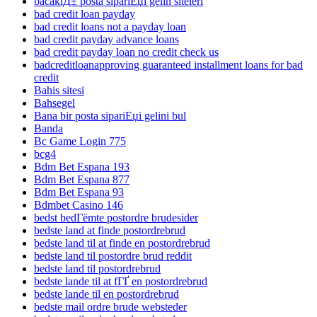
bacaklД± posta sipariЕџi gelin siteleri
bad credit loan payday
bad credit loans not a payday loan
bad credit payday advance loans
bad credit payday loan no credit check us
badcreditloanapproving guaranteed installment loans for bad
credit
Bahis sitesi
Bahsegel
Bana bir posta sipariЕџi gelini bul
Banda
Bc Game Login 775
bcg4
Bdm Bet Espana 193
Bdm Bet Espana 877
Bdm Bet Espana 93
Bdmbet Casino 146
bedst bedГёmte postordre brudesider
bedste land at finde postordrebrud
bedste land til at finde en postordrebrud
bedste land til postordre brud reddit
bedste land til postordrebrud
bedste lande til at fГҐ en postordrebrud
bedste lande til en postordrebrud
bedste mail ordre brude websteder