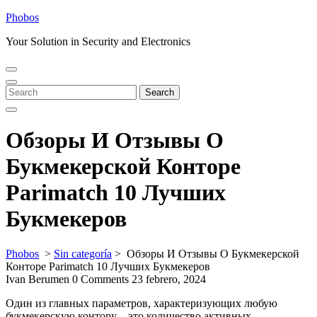
Skip
Phobos
to
Your Solution in Security and Electronics
content
Open
Close
Menu
Menu
Search
Search
for:
Обзоры И Отзывы О
Букмекерской Конторе
Parimatch 10 Лучших
Букмекеров
Phobos
>
Sin categoría
>
Обзоры И Отзывы О Букмекерской
Конторе Parimatch 10 Лучших Букмекеров
Ivan Berumen
0 Comments
23 febrero, 2024
Один из главных параметров, характеризующих любую
букмекерскую контору – это количество активных