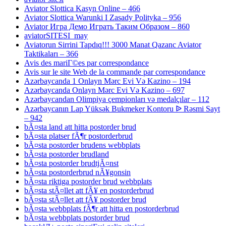
Aviator Slottica Kasyn Online – 466
Aviator Slottica Warunki I Zasady Polityka – 956
Aviator Игра Демо Играть Таким Образом – 860
aviatorSITESI_may
Aviatorun Sirrini Tapdıq!!! 3000 Manat Qazanc Aviator
Taktikaları – 366
Avis des mariГ©es par correspondance
Avis sur le site Web de la commande par correspondance
Azərbaycanda 1 Onlayn Mərc Evi Və Kazino – 194
Azərbaycanda Onlayn Mərc Evi Və Kazino – 697
Azərbaycandan Olimpiya çempionları və medalçılar – 112
Azərbaycanın Lap Yüksək Bukmeker Kontoru ᐉ Rəsmi Sayt
– 942
bÃ¤sta land att hitta postorder brud
bÃ¤sta platser fÃ¶r postorderbrud
bÃ¤sta postorder brudens webbplats
bÃ¤sta postorder brudland
bÃ¤sta postorder brudtjÃ¤nst
bÃ¤sta postorderbrud nÃ¥gonsin
bÃ¤sta riktiga postorder brud webbplats
bÃ¤sta stÃ¤llet att fÃ¥ en postorderbrud
bÃ¤sta stÃ¤llet att fÃ¥ postorder brud
bÃ¤sta webbplats fÃ¶r att hitta en postorderbrud
bÃ¤sta webbplats postorder brud