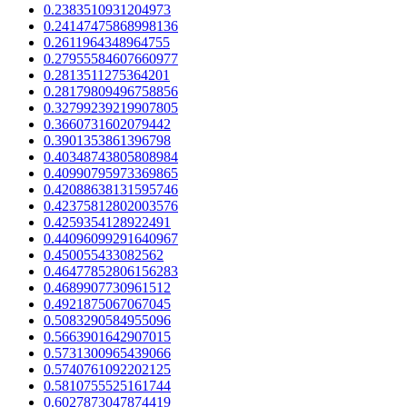
0.2383510931204973
0.24147475868998136
0.2611964348964755
0.27955584607660977
0.2813511275364201
0.28179809496758856
0.32799239219907805
0.3660731602079442
0.3901353861396798
0.40348743805808984
0.40990795973369865
0.42088638131595746
0.42375812802003576
0.4259354128922491
0.44096099291640967
0.450055433082562
0.46477852806156283
0.4689907730961512
0.4921875067067045
0.5083290584955096
0.5663901642907015
0.5731300965439066
0.5740761092202125
0.5810755525161744
0.6027873047874419