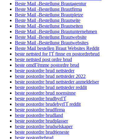
Beste Mail -Bestellung Brautagentur
Beste Mail -Bestellung Brautfirma
Beste Mail -Bestellung Brautpletze
Beste Mail -Bestellung Brautseite
Beste Mail -Bestellung Brautseiten
Beste Mail -Bestellung Brautunternehmen
Beste Mail -Bestellung Brautwebsite
Beste Mail -Bestellung Brautwebsites
Beste Mail bestellen Braut Websites Reddit
beste nettsted for ГҐ finne en postordrebrud
beste nettsted post ordre brud
beste omdГёmme postordre brud
beste postordre brud nettsteder
beste postordre brud nettsteder 2022
beste postordre brud nettsteder anmeldelser
beste postordre brud nettsteder reddit
beste postordre brud noensinne
beste postordre brudbyrГҐ
beste postordre brudebyrГҐ reddit
beste postordre brudfirma
beste postordre brudland
beste postordre brudplasser
beste postordre brudselskaper
beste postordre brudtjeneste
beste postordrebrud