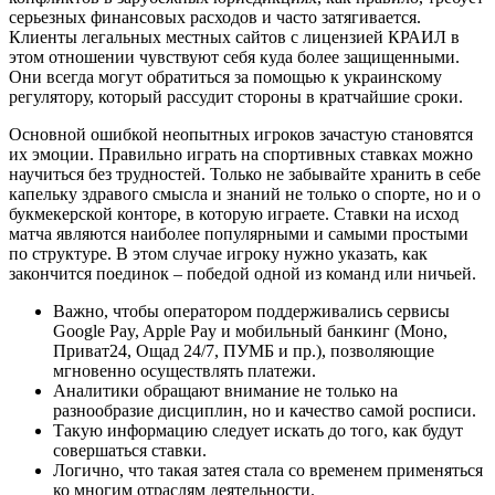
серьезных финансовых расходов и часто затягивается.
Клиенты легальных местных сайтов с лицензией КРАИЛ в
этом отношении чувствуют себя куда более защищенными.
Они всегда могут обратиться за помощью к украинскому
регулятору, который рассудит стороны в кратчайшие сроки.
Основной ошибкой неопытных игроков зачастую становятся
их эмоции. Правильно играть на спортивных ставках можно
научиться без трудностей. Только не забывайте хранить в себе
капельку здравого смысла и знаний не только о спорте, но и о
букмекерской конторе, в которую играете. Ставки на исход
матча являются наиболее популярными и самыми простыми
по структуре. В этом случае игроку нужно указать, как
закончится поединок – победой одной из команд или ничьей.
Важно, чтобы оператором поддерживались сервисы
Google Pay, Apple Pay и мобильный банкинг (Моно,
Приват24, Ощад 24/7, ПУМБ и пр.), позволяющие
мгновенно осуществлять платежи.
Аналитики обращают внимание не только на
разнообразие дисциплин, но и качество самой росписи.
Такую информацию следует искать до того, как будут
совершаться ставки.
Логично, что такая затея стала со временем применяться
ко многим отраслям деятельности.