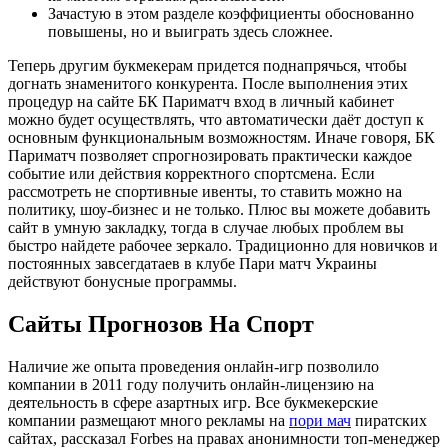
Зачастую в этом разделе коэффициенты обоснованно
повышены, но и выиграть здесь сложнее.
Теперь другим букмекерам придется поднапрячься, чтобы
догнать знаменитого конкурента. После выполнения этих
процедур на сайте БК Париматч вход в личный кабинет
можно будет осуществлять, что автоматически даёт доступ к
основным функциональным возможностям. Иначе говоря, БК
Париматч позволяет спрогнозировать практически каждое
событие или действия корректного спортсмена. Если
рассмотреть не спортивные ивенты, то ставить можно на
политику, шоу-бизнес и не только. Плюс вы можете добавить
сайт в умную закладку, тогда в случае любых проблем вы
быстро найдете рабочее зеркало. Традиционно для новичков и
постоянных завсегдатаев в клубе Пари матч Украины
действуют бонусные программы.
Сайты Прогнозов На Спорт
Наличие же опыта проведения онлайн-игр позволило
компании в 2011 году получить онлайн-лицензию на
деятельность в сфере азартных игр. Все букмекерские
компании размещают много рекламы на
пори мач
пиратских
сайтах, рассказал Forbes на правах анонимности топ‑менеджер