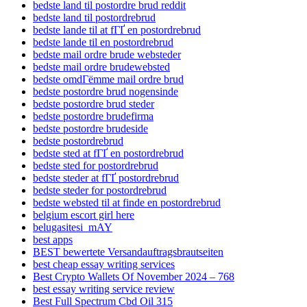
bedste land til postordre brud reddit
bedste land til postordrebrud
bedste lande til at fГҐ en postordrebrud
bedste lande til en postordrebrud
bedste mail ordre brude websteder
bedste mail ordre brudewebsted
bedste omdГёmme mail ordre brud
bedste postordre brud nogensinde
bedste postordre brud steder
bedste postordre brudefirma
bedste postordre brudeside
bedste postordrebrud
bedste sted at fГҐ en postordrebrud
bedste sted for postordrebrud
bedste steder at fГҐ postordrebrud
bedste steder for postordrebrud
bedste websted til at finde en postordrebrud
belgium escort girl here
belugasitesi_mAY
best apps
BEST bewertete Versandauftragsbrautseiten
best cheap essay writing services
Best Crypto Wallets Of November 2024 – 768
best essay writing service review
Best Full Spectrum Cbd Oil 315