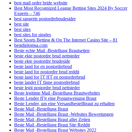
best mail order bride website
Best Most Recognized League Betting Sites 2024 By Soccer
Experts – 746
best rangerte postordrebrudesider
best site
best sites
best sites for singles
Best Sports Betting & On The Internet Casino Site – 81
bestdiplomsa.com
Beste echte Mail -Bestellung Brautseiten
beste ekte postordre brud nettsteder
beste ekte postordre brudeside
beste land for en postordrebrud
beste land for postordre brud reddit
beste land for ГҐ fГҐ en postordrebrud
beste landet ГҐ finne postordrebrud
beste legit postordre brud nettsteder
Beste legitime Mail -Bestellung Brautwebsites
Beste Lender fГјr eine Postanweisung Braut
Beste Lender, um eine Versandbestellbraut zu erhalten
Beste Mail -Bestellung Braut
Beste Mail -Bestellung Braut -Websites Bewertungen
Beste Mail -Bestellung Braut aller Zeiten
Beste Mail -Bestellung Braut Site Reddit
Beste Mail -Bestellung Braut Websites 2022