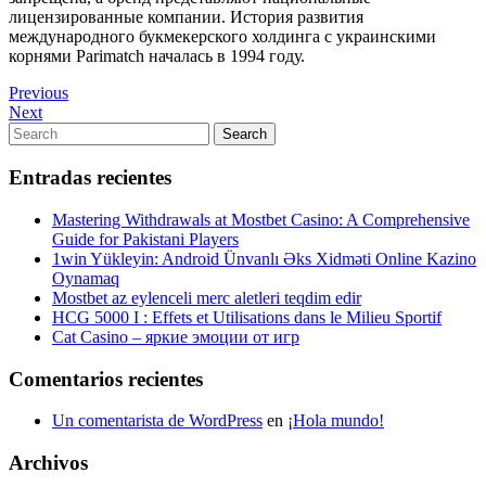
лицензированные компании. История развития
международного букмекерского холдинга с украинскими
корнями Parimatch началась в 1994 году.
Navegación
Previous
Previous
Post
Next
Next
de
Post
Search
Search
entradas
for:
Entradas recientes
Mastering Withdrawals at Mostbet Casino: A Comprehensive
Guide for Pakistani Players
1win Yükleyin: Android Ünvanlı Əks Xidməti Online Kazino
Oynamaq
Mostbet az eylenceli merc aletleri teqdim edir
HCG 5000 I : Effets et Utilisations dans le Milieu Sportif
Cat Casino – яркие эмоции от игр
Comentarios recientes
Un comentarista de WordPress
en
¡Hola mundo!
Archivos