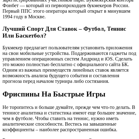
Фонбет — который из первопроходцев букмекеров России.
Первый ППС этого оператора который открыт в минувшем
1994 году в Москве.
Лучший Спорт Для Ставок – Футбол, Теннис
Или Баскетбол?
Букмекер предлагает пользователям установить приложения
на свои мобильные устройства. Поддерживаются гаджеты под
управлением операционных систем Андроид и iOS. Сделать
это можно полностью бесплатно с официального сайта БК.
Одним из важных преимуществ линейных ставок является
возможность анализа будущего события и составления
прогноза перед началом турнира либо состязания.
Фриспины На Быстрые Игры
Не торопитесь и больше думайте, прежде чем что-то делать. В
теннисе аналитика и статистика имеют еще большее значение,
чем в футболе. Чтобы ставить на теннис, нужно иметь
аналитические способности. Вестись на завышенные
коэффициенты – наиболее распространенная ошибка.