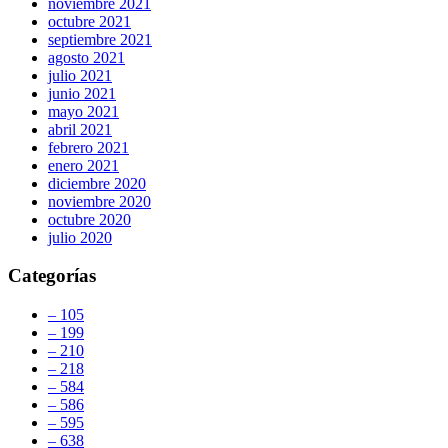
noviembre 2021
octubre 2021
septiembre 2021
agosto 2021
julio 2021
junio 2021
mayo 2021
abril 2021
febrero 2021
enero 2021
diciembre 2020
noviembre 2020
octubre 2020
julio 2020
Categorías
– 105
– 199
– 210
– 218
– 584
– 586
– 595
– 638