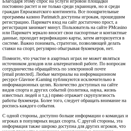
Благодаря этому спрос на услуги игровой площадки
постоянно растет и не только среди украинцев, но и среди
граждан Евроазиатского континента. Все поощрительные
программы казино Parimatch доступны игрокам, прошедшим
регистрацию. Париматч вход на сайт достаточно прост, а
регистрация занимает минут. Пользователь на сайте PMcasino
или Париматч зеркало вносит свои паспортные и контактные
данные, проходит верификацию карты, затем авторизуется в
системе. Важно понимать, стратегии, позволяющей делать
ставки на спорт, регулярно обыгрывая букмекеров, нет.
Помните, что участие в азартных играх не может являться
источником доходов или альтернативой работе. По вопросам
сотрудничества обращайтесь по электронной почте
[email protected]. Любые материалы на информационном
ресурсе Glavnoe iGaming публикуются исключительно в
информационных целях. Количество доступных на сайте
видов спорта и других событий (политика, наука, жизнь
известных людей и т.д.) прямо отражает скрупулезность
работы букмекера. Более того, следует обращать внимание на
роспись каждого события.
С одной стороны, доступно больше информации о командах и
игроках в популярных видах спорта. С другой стороны, эта
информация также широко доступна для других игроков, что