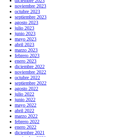
diciembre 2023
noviembre 2023
octubre 2023
septiembre 2023
agosto 2023
julio 2023
junio 2023
mayo 2023
abril 2023
marzo 2023
febrero 2023
enero 2023
diciembre 2022
noviembre 2022
octubre 2022
septiembre 2022
agosto 2022
julio 2022
junio 2022
mayo 2022
abril 2022
marzo 2022
febrero 2022
enero 2022
diciembre 2021