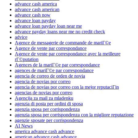
advance cash america
advance cash american
advance cash now
advance loan payday
advance loan payday loan near me
advance payday loans near me no credit check
advice
Agence de messagerie de commande de mariГ©e
Agence de vente par correspondance
Agence de vente par correspondance avec la meilleure
rГ©putation
Agences de la mariГ©e par correspondance
agences de mariГ©e par correspondance
agencia de correo de orden de novia
agencia de novias por correo
agencia de novias por correo con la mejor reputaciГіn
agencias de novias por correo
Agencija za mail za mladenku
agenzia di posta per ordini di sposa
agenzia sposa per corrispondenza
agenzia sposa per corrispondenza con la migliore reputazione
agenzie sposate per corrispondenza
AI News
america advance cash advance
american advance cash advance