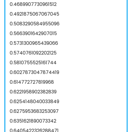
0.4689907730961512
0.4921875067067045
0.5083290584955096
0.5663901642907015
0.5731300965439066
0.5740761092202125
0.5810755525161744
0.6027873047874419
0.614772727819968
0.6221958902382839
0.6254148040033849
0.6275953683253097
0.6351621890073342
0.6405422326288471