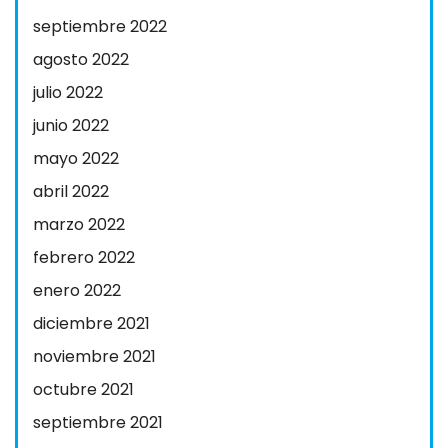
septiembre 2022
agosto 2022
julio 2022
junio 2022
mayo 2022
abril 2022
marzo 2022
febrero 2022
enero 2022
diciembre 2021
noviembre 2021
octubre 2021
septiembre 2021