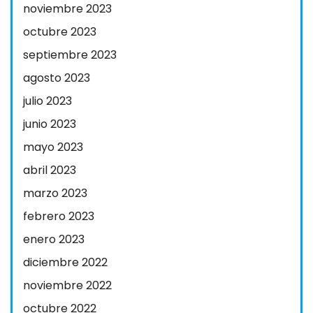
noviembre 2023
octubre 2023
septiembre 2023
agosto 2023
julio 2023
junio 2023
mayo 2023
abril 2023
marzo 2023
febrero 2023
enero 2023
diciembre 2022
noviembre 2022
octubre 2022