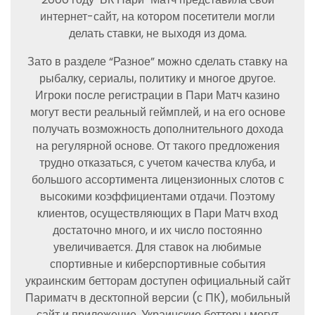
интернет-сайт, на котором посетители могли
делать ставки, не выходя из дома.
Зато в разделе “Разное” можно сделать ставку на
рыбалку, сериалы, политику и многое другое.
Игроки после регистрации в Пари Матч казино
могут вести реальный геймплей, и на его основе
получать возможность дополнительного дохода
на регулярной основе. От такого предложения
трудно отказаться, с учетом качества клуба, и
большого ассортимента лицензионных слотов с
высокими коэффициентами отдачи. Поэтому
клиентов, осуществляющих в Пари Матч вход
достаточно много, и их число постоянно
увеличивается. Для ставок на любимые
спортивные и киберспортивные события
украинским бетторам доступен официальный сайт
Париматч в десктопной версии (с ПК), мобильный
сайт и приложение. Украинские бетторы могут