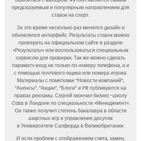
предсказуемым и популярным направлением для
ставок на спорт.
За это время несколько раз менялся дизайн и
обновлялся интерфейс. Результаты ставок можно
проверить на официальном сайте в разделе
«Результаты» или воспользоваться специальным
сервисом для проверки. Так же можно сделать
париматч вход не только по номеру телефона, а и
с помощью почтового ящика или номера игрока.
Материалы с пометками “Новости компаний“,
“Анонсы”, “Акции”, “Блоги” и PR публикуются на
правах рекламы. Сергей окончил бизнес-школу
Cass в Лондоне по специальности «Менеджмент».
Он также получил степень бакалавра в области
азартных игр и управления досугом
в Университете Салфорда в Великобритании.
И если проблем с отображением счета, замен,