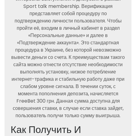
Sport talk membership. Верификация
представляет собой процедуру по
подтверждению личности пользователя. Чтобы
пройти её, входим в личный кабинет в раздел
«Персональные данные» и далее в
«Подтверждение аккаунта». Это стандартная
процедура в Украине, без которой невозможно
вывести деньги со счета. К преимуществам такого
сайта можно отнести отсутствие необходимости
выполнять установку, низкое потребление
интернет-трафика и стабильную работу даже при
слабом уровне сигнала. В течении суток, с
момента пополнения депозита, начисляется
FreeBet 300 грн. Данная сумма доступна для
совершения ставки, в случае если ставка зайдет,
пользователь получи только сумму выигрыша.
Как Получить И