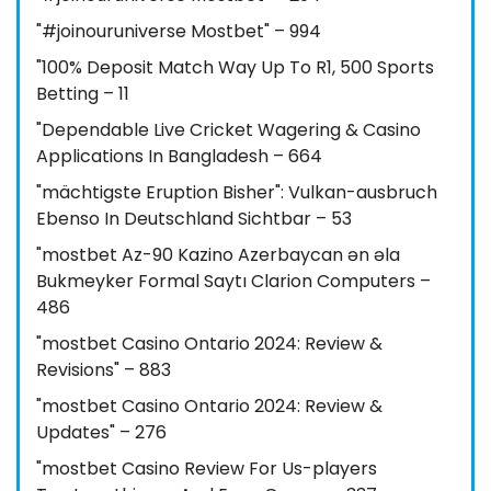
"#joinouruniverse Mostbet" – 994
"100% Deposit Match Way Up To R1, 500 Sports
Betting – 11
"Dependable Live Cricket Wagering & Casino
Applications In Bangladesh – 664
"mächtigste Eruption Bisher": Vulkan-ausbruch
Ebenso In Deutschland Sichtbar – 53
"mostbet Az-90 Kazino Azerbaycan ən əla
Bukmeyker Formal Saytı Clarion Computers –
486
"mostbet Casino Ontario 2024: Review &
Revisions" – 883
"mostbet Casino Ontario 2024: Review &
Updates" – 276
"mostbet Casino Review For Us-players