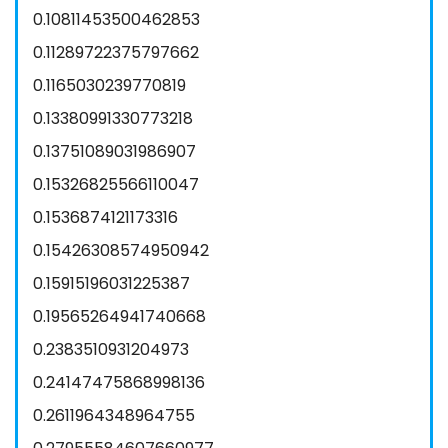
0.10811453500462853
0.11289722375797662
0.1165030239770819
0.13380991330773218
0.13751089031986907
0.15326825566110047
0.1536874121173316
0.15426308574950942
0.15915196031225387
0.19565264941740668
0.2383510931204973
0.24147475868998136
0.2611964348964755