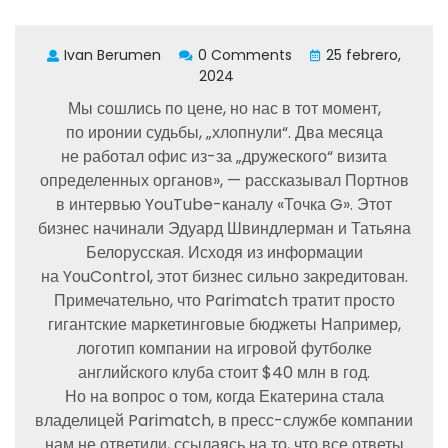
Ivan Berumen
0 Comments
25 febrero,
2024
Мы сошлись по цене, но нас в тот момент,
по иронии судьбы, „хлопнули“. Два месяца
не работал офис из-за „дружеского“ визита
определенных органов», — рассказывал Портнов
в интервью YouTube-каналу «Точка G». Этот
бизнес начинали Эдуард Швиндлерман и Татьяна
Белорусская. Исходя из информации
на YоuControl, этот бизнес сильно закредитован.
Примечательно, что Parimatch тратит просто
гигантские маркетинговые бюджеты Например,
логотип компании на игровой футболке
английского клуба стоит $40 млн в год.
Но на вопрос о том, когда Екатерина стала
владелицей Parimatch, в пресс-службе компании
нам не ответили, ссылаясь на то, что все ответы