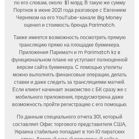
по его словам, около $1 млрд. В такую же сумму
Портнов в июне 2021 года разговоре с Евгением
Черняком на его YouTube-канале Big Money
оценил и стоимость бренда Parimatch.
Также имеется возможность посмотреть прямую
трансляцию прямо на площадке букмекера.
Приложения Париматч и m Parimatch kz в
функциональном плане не уступают полноценной
версии сайта букмекера. С помощью утилиты
можно выполнять финансовые операции, делать
ставки и даже следить за трансляциями матчей.
Если клиент начинает знакомство с БК сразу же с
мобильного приложения, предусмотрена даже
возможность пройти регистрацию с его помощью.
По данным специального отчета 301, который
составляет Офис торгового представителя США,
Украина стабильно попадает в топ‑10 пиратских