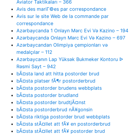
Aviator Taktikaları – 366
Avis des mariГ©es par correspondance
Avis sur le site Web de la commande par
correspondance
Azərbaycanda 1 Onlayn Mərc Evi Və Kazino – 194
Azərbaycanda Onlayn Mərc Evi Və Kazino – 697
Azərbaycandan Olimpiya çempionları və
medalçılar – 112
Azərbaycanın Lap Yüksək Bukmeker Kontoru ᐉ
Rəsmi Sayt – 942
bÃ¤sta land att hitta postorder brud
bÃ¤sta platser fÃ¶r postorderbrud
bÃ¤sta postorder brudens webbplats
bÃ¤sta postorder brudland
bÃ¤sta postorder brudtjÃ¤nst
bÃ¤sta postorderbrud nÃ¥gonsin
bÃ¤sta riktiga postorder brud webbplats
bÃ¤sta stÃ¤llet att fÃ¥ en postorderbrud
bÃ¤sta stÃ¤llet att fÃ¥ postorder brud