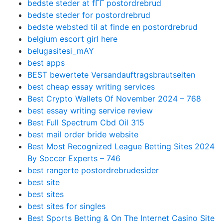
bedste steder at fГҐ postordrebrud
bedste steder for postordrebrud
bedste websted til at finde en postordrebrud
belgium escort girl here
belugasitesi_mAY
best apps
BEST bewertete Versandauftragsbrautseiten
best cheap essay writing services
Best Crypto Wallets Of November 2024 – 768
best essay writing service review
Best Full Spectrum Cbd Oil 315
best mail order bride website
Best Most Recognized League Betting Sites 2024
By Soccer Experts – 746
best rangerte postordrebrudesider
best site
best sites
best sites for singles
Best Sports Betting & On The Internet Casino Site