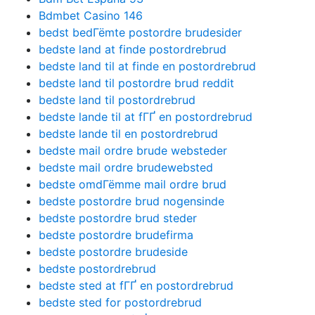
Bdmbet Casino 146
bedst bedГёmte postordre brudesider
bedste land at finde postordrebrud
bedste land til at finde en postordrebrud
bedste land til postordre brud reddit
bedste land til postordrebrud
bedste lande til at fГҐ en postordrebrud
bedste lande til en postordrebrud
bedste mail ordre brude websteder
bedste mail ordre brudewebsted
bedste omdГёmme mail ordre brud
bedste postordre brud nogensinde
bedste postordre brud steder
bedste postordre brudefirma
bedste postordre brudeside
bedste postordrebrud
bedste sted at fГҐ en postordrebrud
bedste sted for postordrebrud