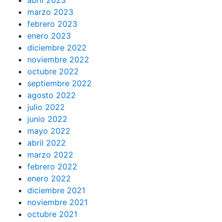
abril 2023
marzo 2023
febrero 2023
enero 2023
diciembre 2022
noviembre 2022
octubre 2022
septiembre 2022
agosto 2022
julio 2022
junio 2022
mayo 2022
abril 2022
marzo 2022
febrero 2022
enero 2022
diciembre 2021
noviembre 2021
octubre 2021