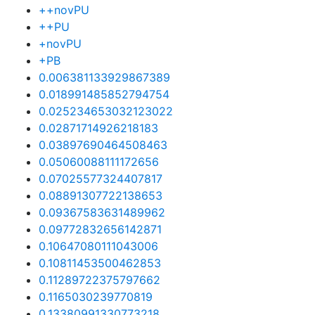
++novPU
++PU
+novPU
+PB
0.006381133929867389
0.018991485852794754
0.025234653032123022
0.02871714926218183
0.03897690464508463
0.05060088111172656
0.07025577324407817
0.08891307722138653
0.09367583631489962
0.09772832656142871
0.10647080111043006
0.10811453500462853
0.11289722375797662
0.1165030239770819
0.13380991330773218