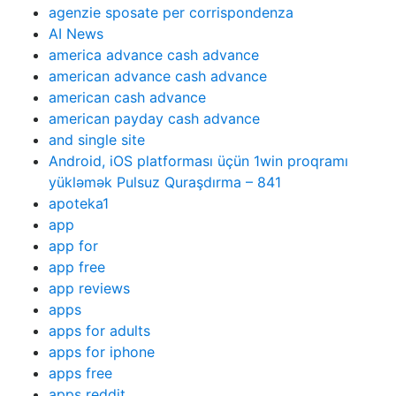
agenzie sposate per corrispondenza
AI News
america advance cash advance
american advance cash advance
american cash advance
american payday cash advance
and single site
Android, iOS platforması üçün 1win proqramı
yükləmək Pulsuz Quraşdırma – 841
apoteka1
app
app for
app free
app reviews
apps
apps for adults
apps for iphone
apps free
apps reddit