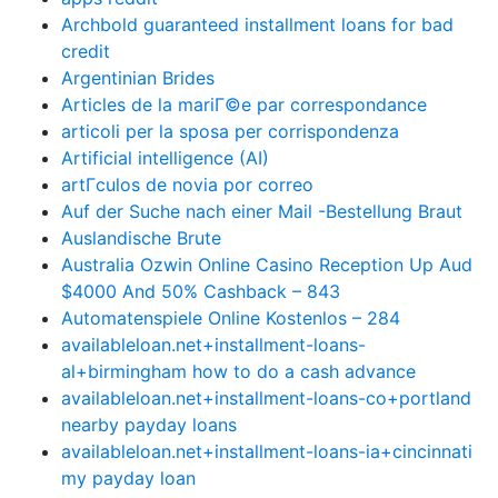
Archbold guaranteed installment loans for bad
credit
Argentinian Brides
Articles de la mariГ©e par correspondance
articoli per la sposa per corrispondenza
Artificial intelligence (AI)
artГ­culos de novia por correo
Auf der Suche nach einer Mail -Bestellung Braut
Auslandische Brute
Australia Ozwin Online Casino Reception Up Aud
$4000 And 50% Cashback – 843
Automatenspiele Online Kostenlos – 284
availableloan.net+installment-loans-
al+birmingham how to do a cash advance
availableloan.net+installment-loans-co+portland
nearby payday loans
availableloan.net+installment-loans-ia+cincinnati
my payday loan