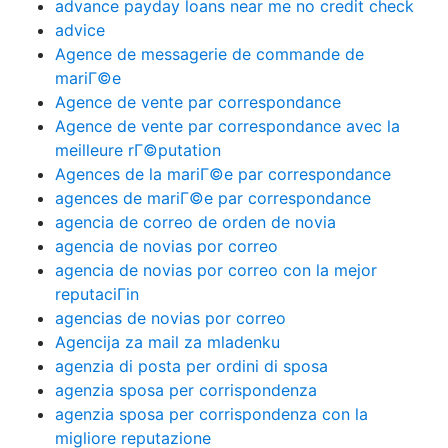
advance payday loans near me no credit check
advice
Agence de messagerie de commande de
mariГ©e
Agence de vente par correspondance
Agence de vente par correspondance avec la
meilleure rГ©putation
Agences de la mariГ©e par correspondance
agences de mariГ©e par correspondance
agencia de correo de orden de novia
agencia de novias por correo
agencia de novias por correo con la mejor
reputaciГіn
agencias de novias por correo
Agencija za mail za mladenku
agenzia di posta per ordini di sposa
agenzia sposa per corrispondenza
agenzia sposa per corrispondenza con la
migliore reputazione