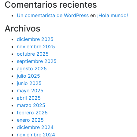
Comentarios recientes
Un comentarista de WordPress
en
¡Hola mundo!
Archivos
diciembre 2025
noviembre 2025
octubre 2025
septiembre 2025
agosto 2025
julio 2025
junio 2025
mayo 2025
abril 2025
marzo 2025
febrero 2025
enero 2025
diciembre 2024
noviembre 2024