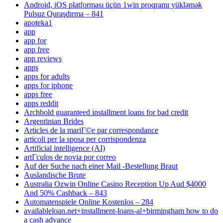
Android, iOS platforması üçün 1win proqramı yükləmək
Pulsuz Quraşdırma – 841
apoteka1
app
app for
app free
app reviews
apps
apps for adults
apps for iphone
apps free
apps reddit
Archbold guaranteed installment loans for bad credit
Argentinian Brides
Articles de la mariГ©e par correspondance
articoli per la sposa per corrispondenza
Artificial intelligence (AI)
artГ­culos de novia por correo
Auf der Suche nach einer Mail -Bestellung Braut
Auslandische Brute
Australia Ozwin Online Casino Reception Up Aud $4000
And 50% Cashback – 843
Automatenspiele Online Kostenlos – 284
availableloan.net+installment-loans-al+birmingham how to do
a cash advance