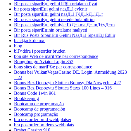
Bir posta sipariЕџi gelini iГ§in ortalama fiyat
bir posta sipariЕџi gelini nasД±l evlenir
Bir posta sipariЕџi gelini nasД±l Г§Д±kД±lД±r
Bir posta sipariЕџi gelini nerede bulabilirim
Bir posta sipariЕџi geliniyle Г§Д±kmalД± mД±yД±m
Bir posta sipariЕџinin ortalama maliyeti
Bir Rus Posta SipariЕџi Gelini NasД±l SipariЕџ Edilir
blackjack-deluxe
blog
blГ¤ddra i postorder bruden
bon site Web de mariГ©e par correspondance
Bongobongo Aviator Login 852
bons sites de mariГ©e par correspondance
Bonus bei VulkanVegasCasino DE, Login, Anmeldung 2023
– 22
Bonus Bez Depozytu Slottica Bonusy Dla Nowych – 427
Bonus Bez Depozytu Slottica Staxx 100 Lines – 916
Bonus Code 1win 961
Bookkeeping
Bootcamp de programação
Bootcamp de programación
Bootcamp programação
bra postorder brud webbplatser
bra postorder brudens webbplats
Brabet Cassino 910