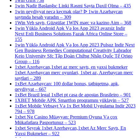
1win Giris 738
1win Nadir Başlanğıc Linki Rəsmi Sayta Daxil Olma – 435
1win qeydiyyat necə keçmək olar? ᐉ 1win Azərbaycan
saytında hesab yaradın – 309
1Win Veb saytı, Güzgülər 1WIN mərc və kazino Aim – 368
1win Yüklə Android Apk Və Ios App 2023 əvəzsiz Indir
Next Enli Business Solutions Fazak Africa Online Store –
155
1win Yüklə Android Apk Və Ios App 2023 Pulsuz Indir Next
Gen Business Remedies Computational Creativity Labrador
Keio University Sfc Tập Đoàn Chứng Nhận Quốc Tế Origo
Group – 116
1xbet Azerbaycan,1xbet az merc saytı, en yaxsi bukmeker
1xbet Azerbaycan merc oyunlari, 1xbet az, Azerbaycan merc
saytlari – 289
1xBet Azərbaycan: 100 dollar bonus, tətbiqetmə, apk,
qeydiyyat – 667
1xBet Brazil legal 1xBet pt casa de apostas Brasileiro – 901
1XBET Mobile APK Smartfon proqramını yükləyin – 527
1xBet Mobile Vebsayt Və 1x Bet Mobil Uygulama Indir 2023
794 – 978
1xbet Ng Casino Müəyyən: Premium Oyuna Və çox
Mükafatlara Pasportunuz – 523
1xbet Seyrək 1xbet Azerbaycan,1xbet Az Merc Saytı, En
Yaxsi Bukmeker – 922