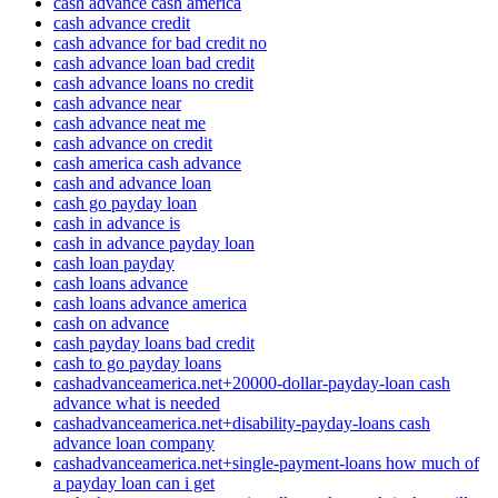
cash advance cash america
cash advance credit
cash advance for bad credit no
cash advance loan bad credit
cash advance loans no credit
cash advance near
cash advance neat me
cash advance on credit
cash america cash advance
cash and advance loan
cash go payday loan
cash in advance is
cash in advance payday loan
cash loan payday
cash loans advance
cash loans advance america
cash on advance
cash payday loans bad credit
cash to go payday loans
cashadvanceamerica.net+20000-dollar-payday-loan cash
advance what is needed
cashadvanceamerica.net+disability-payday-loans cash
advance loan company
cashadvanceamerica.net+single-payment-loans how much of
a payday loan can i get