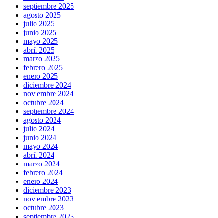
septiembre 2025
agosto 2025
julio 2025
junio 2025
mayo 2025
abril 2025
marzo 2025
febrero 2025
enero 2025
diciembre 2024
noviembre 2024
octubre 2024
septiembre 2024
agosto 2024
julio 2024
junio 2024
mayo 2024
abril 2024
marzo 2024
febrero 2024
enero 2024
diciembre 2023
noviembre 2023
octubre 2023
septiembre 2023