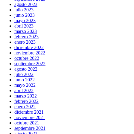
agosto 2023
julio 2023
junio 2023
mayo 2023
abril 2023
marzo 2023
febrero 2023
enero 2023
diciembre 2022
noviembre 2022
octubre 2022
septiembre 2022
agosto 2022
julio 2022
junio 2022
mayo 2022
abril 2022
marzo 2022
febrero 2022
enero 2022
diciembre 2021
noviembre 2021
octubre 2021
septiembre 2021
agosto 2021