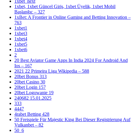
1xbet_next
1xbet, 1xbet Güncel Giriş, 1xbet Üyelik, 1xbet Mobil
Başlanğıc – 327
1xBet: A Frontier in Online Gaming and Betting Innovation –
763
1xbet1
1xbet3
1xbet4
1xbet5
1xbet6
2
20 Best Aviator Game Apps In India 2024 For Android And
Ios – 167
2021 22 Primeira Liga Wikipedia – 588
20bet Bonus 313
20bet Casino 30
20bet Login 157
20bet Logowanie 19
240682 15.01.2025
333
4447
4rabet Betting 428
50 Freispiele Für Majestic King Bei Dieser Registrierung Auf
Vulkanbet – 82
50_6