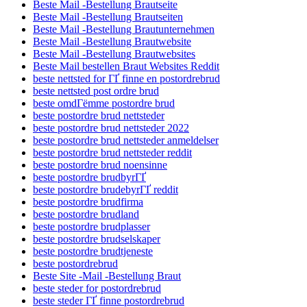
Beste Mail -Bestellung Brautseite
Beste Mail -Bestellung Brautseiten
Beste Mail -Bestellung Brautunternehmen
Beste Mail -Bestellung Brautwebsite
Beste Mail -Bestellung Brautwebsites
Beste Mail bestellen Braut Websites Reddit
beste nettsted for ГҐ finne en postordrebrud
beste nettsted post ordre brud
beste omdГёmme postordre brud
beste postordre brud nettsteder
beste postordre brud nettsteder 2022
beste postordre brud nettsteder anmeldelser
beste postordre brud nettsteder reddit
beste postordre brud noensinne
beste postordre brudbyrГҐ
beste postordre brudebyrГҐ reddit
beste postordre brudfirma
beste postordre brudland
beste postordre brudplasser
beste postordre brudselskaper
beste postordre brudtjeneste
beste postordrebrud
Beste Site -Mail -Bestellung Braut
beste steder for postordrebrud
beste steder ГҐ finne postordrebrud