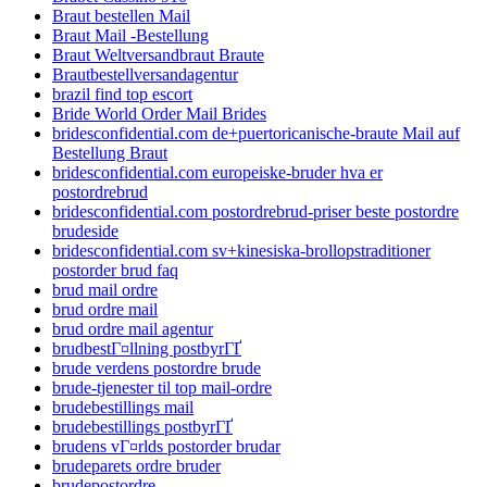
Braut bestellen Mail
Braut Mail -Bestellung
Braut Weltversandbraut Braute
Brautbestellversandagentur
brazil find top escort
Bride World Order Mail Brides
bridesconfidential.com de+puertoricanische-braute Mail auf
Bestellung Braut
bridesconfidential.com europeiske-bruder hva er
postordrebrud
bridesconfidential.com postordrebrud-priser beste postordre
brudeside
bridesconfidential.com sv+kinesiska-brollopstraditioner
postorder brud faq
brud mail ordre
brud ordre mail
brud ordre mail agentur
brudbestГ¤llning postbyrГҐ
brude verdens postordre brude
brude-tjenester til top mail-ordre
brudebestillings mail
brudebestillings postbyrГҐ
brudens vГ¤rlds postorder brudar
brudeparets ordre bruder
brudepostordre