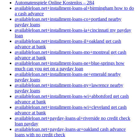
Automatenspiele Online Kostenlos – 284
availableloan.net+installment-loans-al+birmingham how to do
a cash advance
availableloan.net+installment-loans-co+portland nearby
payday loans
availableloan.net+installment-loans-ia+cincinnati my payday
loan
availableloan.net+installment-loans-il+oakland get cash
advance at bank
availableloan.net+installment-loans-mo+montreal get cash
advance at bank
availableloan.net+installment-loans-ne+blue-springs how
much can you get on a payday loan
availableloan.net+installment-loans-ne+emerald nearby
payday loans
availableloan.net+installment-loans-ny+lawrence nearby
payday loans
availableloan.net+installment-loans-wi+abbotsford get cash
advance at bank
availableloan.net+installment-loans-wi+cleveland get cash
advance at bank
availableloan.net+payday-loans-al+riverside no credit check
loan payday
availableloan.net+payday-loans-ar+oakland cash advance
loans with no credit check