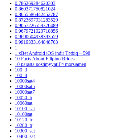
0.786269284620303
0.860371750821024
0.8655586442452787
0.8723697931283529
0.9057226559370489
0.9679721020718856
0.9690604938393559
0.9919333164848703
1
1 xBet Android iOS indir Tətbiq – 598
10 Facts About Filipino Brides
10 parasta postimyyntiГ¤ morsiamen
100_3
100_4
10000sat4
10000sat5
10000sat7
10050_tr
10060sat
10100_sat
10100sat
10120_tr
10280_tr
10300_sat
10400_sat