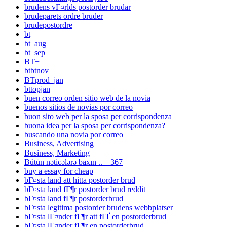
brudens vГ¤rlds postorder brudar
brudeparets ordre bruder
brudepostordre
bt
bt_aug
bt_sep
BT+
btbtnov
BTprod_jan
bttopjan
buen correo orden sitio web de la novia
buenos sitios de novias por correo
buon sito web per la sposa per corrispondenza
buona idea per la sposa per corrispondenza?
buscando una novia por correo
Business, Advertising
Business, Marketing
Bütün nəticələrə baxın .. – 367
buy a essay for cheap
bГ¤sta land att hitta postorder brud
bГ¤sta land fГ¶r postorder brud reddit
bГ¤sta land fГ¶r postorderbrud
bГ¤sta legitima postorder brudens webbplatser
bГ¤sta lГ¤nder fГ¶r att fГҐ en postorderbrud
bГ¤sta lГ¤nder fГ¶r en postorderbrud