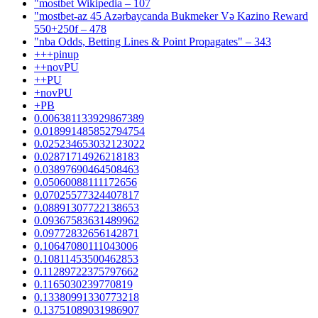
"mostbet Wikipedia – 107
"mostbet-az 45 Azərbaycanda Bukmeker Və Kazino Reward
550+250f – 478
"nba Odds, Betting Lines & Point Propagates" – 343
+++pinup
++novPU
++PU
+novPU
+PB
0.006381133929867389
0.018991485852794754
0.025234653032123022
0.02871714926218183
0.03897690464508463
0.05060088111172656
0.07025577324407817
0.08891307722138653
0.09367583631489962
0.09772832656142871
0.10647080111043006
0.10811453500462853
0.11289722375797662
0.1165030239770819
0.13380991330773218
0.13751089031986907