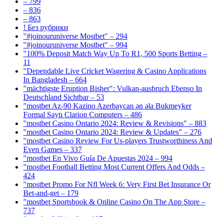
– 799
– 836
– 863
! Без рубрики
"#joinouruniverse Mostbet" – 294
"#joinouruniverse Mostbet" – 994
"100% Deposit Match Way Up To R1, 500 Sports Betting –
11
"Dependable Live Cricket Wagering & Casino Applications
In Bangladesh – 664
"mächtigste Eruption Bisher": Vulkan-ausbruch Ebenso In
Deutschland Sichtbar – 53
"mostbet Az-90 Kazino Azerbaycan ən əla Bukmeyker
Formal Saytı Clarion Computers – 486
"mostbet Casino Ontario 2024: Review & Revisions" – 883
"mostbet Casino Ontario 2024: Review & Updates" – 276
"mostbet Casino Review For Us-players Trustworthiness And
Even Games – 337
"mostbet En Vivo Guía De Apuestas 2024 – 994
"mostbet Football Betting Most Current Offers And Odds –
424
"mostbet Promo For Nfl Week 6: Very First Bet Insurance Or
Bet-and-get – 179
"‎mostbet Sportsbook & Online Casino On The App Store –
737