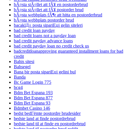
bÃ¤sta stÃ¤llet att fÃ¥ en postorderbrud
bÃ¤sta stÃ¤llet att fÃ¥ postorder brud
bÃ¤sta webbplats fÃ¶r att hitta en postorderbrud
bÃ¤sta webbplats postorder brud
bacaklД± posta sipariЕџi gelin siteleri
bad credit loan payday
bad credit loans not a payday loan
bad credit payday advance loans
bad credit payday loan no credit check us
badcreditloanapproving guaranteed installment loans for bad
credit
Bahis sitesi
Bahsegel
Bana bir posta sipariЕџi gelini bul
Banda
Bc Game Login 775
bcg4
Bdm Bet Espana 193
Bdm Bet Espana 877
Bdm Bet Espana 93
Bdmbet Casino 146
bedst bedГёmte postordre brudesider
bedste land at finde postordrebrud
bedste land til at finde en postordrebrud
bedste land til postordre brud reddit