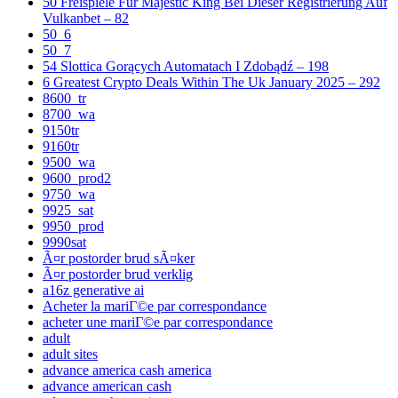
50 Freispiele Für Majestic King Bei Dieser Registrierung Auf
Vulkanbet – 82
50_6
50_7
54 Slottica Gorących Automatach I Zdobądź – 198
6 Greatest Crypto Deals Within The Uk January 2025 – 292
8600_tr
8700_wa
9150tr
9160tr
9500_wa
9600_prod2
9750_wa
9925_sat
9950_prod
9990sat
Ã¤r postorder brud sÃ¤ker
Ã¤r postorder brud verklig
a16z generative ai
Acheter la mariГ©e par correspondance
acheter une mariГ©e par correspondance
adult
adult sites
advance america cash america
advance american cash