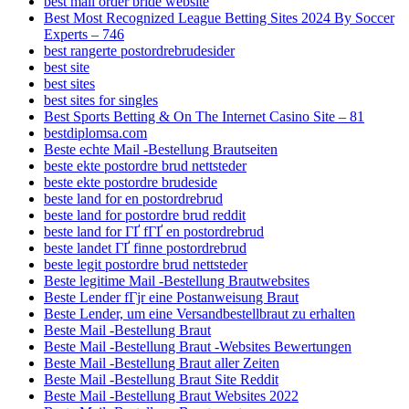
best mail order bride website
Best Most Recognized League Betting Sites 2024 By Soccer
Experts – 746
best rangerte postordrebrudesider
best site
best sites
best sites for singles
Best Sports Betting & On The Internet Casino Site – 81
bestdiplomsa.com
Beste echte Mail -Bestellung Brautseiten
beste ekte postordre brud nettsteder
beste ekte postordre brudeside
beste land for en postordrebrud
beste land for postordre brud reddit
beste land for ГҐ fГҐ en postordrebrud
beste landet ГҐ finne postordrebrud
beste legit postordre brud nettsteder
Beste legitime Mail -Bestellung Brautwebsites
Beste Lender fГјr eine Postanweisung Braut
Beste Lender, um eine Versandbestellbraut zu erhalten
Beste Mail -Bestellung Braut
Beste Mail -Bestellung Braut -Websites Bewertungen
Beste Mail -Bestellung Braut aller Zeiten
Beste Mail -Bestellung Braut Site Reddit
Beste Mail -Bestellung Braut Websites 2022