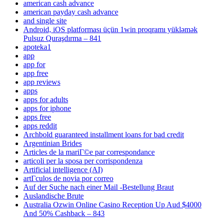
american cash advance
american payday cash advance
and single site
Android, iOS platforması üçün 1win proqramı yükləmək
Pulsuz Quraşdırma – 841
apoteka1
app
app for
app free
app reviews
apps
apps for adults
apps for iphone
apps free
apps reddit
Archbold guaranteed installment loans for bad credit
Argentinian Brides
Articles de la mariГ©e par correspondance
articoli per la sposa per corrispondenza
Artificial intelligence (AI)
artГ­culos de novia por correo
Auf der Suche nach einer Mail -Bestellung Braut
Auslandische Brute
Australia Ozwin Online Casino Reception Up Aud $4000
And 50% Cashback – 843