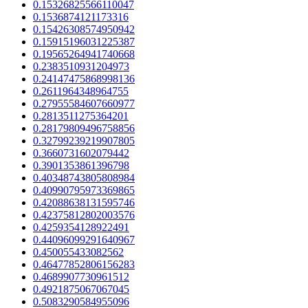
0.15326825566110047
0.1536874121173316
0.15426308574950942
0.15915196031225387
0.19565264941740668
0.2383510931204973
0.24147475868998136
0.2611964348964755
0.27955584607660977
0.2813511275364201
0.28179809496758856
0.32799239219907805
0.3660731602079442
0.3901353861396798
0.40348743805808984
0.40990795973369865
0.42088638131595746
0.42375812802003576
0.4259354128922491
0.44096099291640967
0.450055433082562
0.46477852806156283
0.4689907730961512
0.4921875067067045
0.5083290584955096