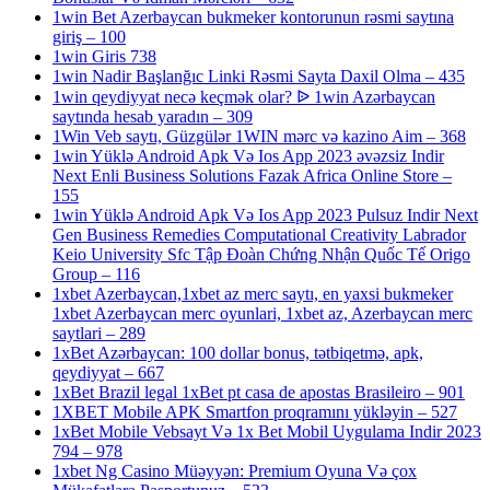
1win Bet Azerbaycan bukmeker kontorunun rəsmi saytına
giriş – 100
1win Giris 738
1win Nadir Başlanğıc Linki Rəsmi Sayta Daxil Olma – 435
1win qeydiyyat necə keçmək olar? ᐉ 1win Azərbaycan
saytında hesab yaradın – 309
1Win Veb saytı, Güzgülər 1WIN mərc və kazino Aim – 368
1win Yüklə Android Apk Və Ios App 2023 əvəzsiz Indir
Next Enli Business Solutions Fazak Africa Online Store –
155
1win Yüklə Android Apk Və Ios App 2023 Pulsuz Indir Next
Gen Business Remedies Computational Creativity Labrador
Keio University Sfc Tập Đoàn Chứng Nhận Quốc Tế Origo
Group – 116
1xbet Azerbaycan,1xbet az merc saytı, en yaxsi bukmeker
1xbet Azerbaycan merc oyunlari, 1xbet az, Azerbaycan merc
saytlari – 289
1xBet Azərbaycan: 100 dollar bonus, tətbiqetmə, apk,
qeydiyyat – 667
1xBet Brazil legal 1xBet pt casa de apostas Brasileiro – 901
1XBET Mobile APK Smartfon proqramını yükləyin – 527
1xBet Mobile Vebsayt Və 1x Bet Mobil Uygulama Indir 2023
794 – 978
1xbet Ng Casino Müəyyən: Premium Oyuna Və çox