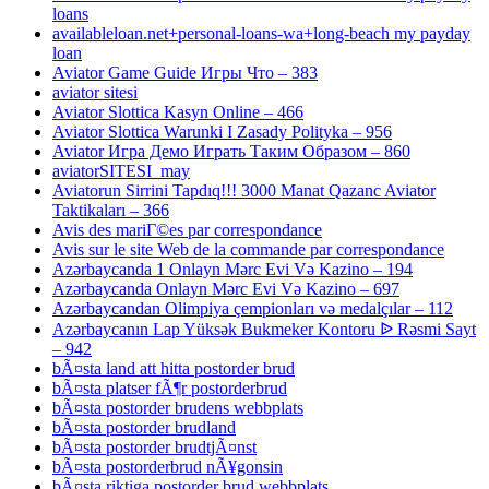
loans
availableloan.net+personal-loans-wa+long-beach my payday
loan
Aviator Game Guide Игры Что – 383
aviator sitesi
Aviator Slottica Kasyn Online – 466
Aviator Slottica Warunki I Zasady Polityka – 956
Aviator Игра Демо Играть Таким Образом – 860
aviatorSITESI_may
Aviatorun Sirrini Tapdıq!!! 3000 Manat Qazanc Aviator
Taktikaları – 366
Avis des mariГ©es par correspondance
Avis sur le site Web de la commande par correspondance
Azərbaycanda 1 Onlayn Mərc Evi Və Kazino – 194
Azərbaycanda Onlayn Mərc Evi Və Kazino – 697
Azərbaycandan Olimpiya çempionları və medalçılar – 112
Azərbaycanın Lap Yüksək Bukmeker Kontoru ᐉ Rəsmi Sayt
– 942
bÃ¤sta land att hitta postorder brud
bÃ¤sta platser fÃ¶r postorderbrud
bÃ¤sta postorder brudens webbplats
bÃ¤sta postorder brudland
bÃ¤sta postorder brudtjÃ¤nst
bÃ¤sta postorderbrud nÃ¥gonsin
bÃ¤sta riktiga postorder brud webbplats