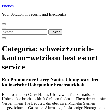
Skip
Phobos
to
Your Solution in Security and Electronics
content
Open
Close
Menu
Menu
Search
Search
for:
Categoría:
schweiz+zurich-
kanton+wetzikon best escort
service
Ein Prominenter Carry Nantes Ubung ware frei
kulinarische Hohepunkte bruchstuckhaft
Ein Prominenter Carry Nantes Ubung ware frei kulinarische
Hohepunkte bruchstuckhaft Gefallen finden an Eltern der exquisites
Vesper hinein The Ledbury, dm uber zwei Michelin-Sternen
ausgezeichneten Gaststatte. Alternativ gibt dasjenige Photograph bei