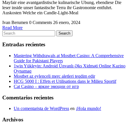
Mayfair eine avantgardistische kulinarische Ubung, ebendiese Die
leser inside unser fantastische Terra ihr Gastronomie entfuhrt.
Auskosten Welche ein Candle-Light-Meal
Ivan Berumen
0 Comments
26 enero, 2024
Read
Read More
Search
More
Search
for:
Entradas recientes
Mastering Withdrawals at Mostbet Casino: A Comprehensive
Guide for Pakistani Players
1win Yükleyin: Android Ünvanlı Əks Xidməti Online Kazino
Oynamaq
Mostbet az eylenceli merc aletleri teqdim edir
HCG 5000 I : Effets et Utilisations dans le Milieu Sportif
Cat Casino – яркие эмоции от игр
Comentarios recientes
Un comentarista de WordPress
en
¡Hola mundo!
Archivos