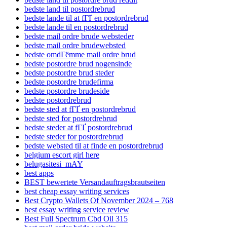
bedste land til postordrebrud
bedste lande til at fГҐ en postordrebrud
bedste lande til en postordrebrud
bedste mail ordre brude websteder
bedste mail ordre brudewebsted
bedste omdГёmme mail ordre brud
bedste postordre brud nogensinde
bedste postordre brud steder
bedste postordre brudefirma
bedste postordre brudeside
bedste postordrebrud
bedste sted at fГҐ en postordrebrud
bedste sted for postordrebrud
bedste steder at fГҐ postordrebrud
bedste steder for postordrebrud
bedste websted til at finde en postordrebrud
belgium escort girl here
belugasitesi_mAY
best apps
BEST bewertete Versandauftragsbrautseiten
best cheap essay writing services
Best Crypto Wallets Of November 2024 – 768
best essay writing service review
Best Full Spectrum Cbd Oil 315