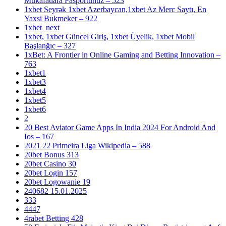
Mükafatlara Pasportunuz – 523
1xbet Seyrək 1xbet Azerbaycan,1xbet Az Merc Saytı, En
Yaxsi Bukmeker – 922
1xbet_next
1xbet, 1xbet Güncel Giriş, 1xbet Üyelik, 1xbet Mobil
Başlanğıc – 327
1xBet: A Frontier in Online Gaming and Betting Innovation –
763
1xbet1
1xbet3
1xbet4
1xbet5
1xbet6
2
20 Best Aviator Game Apps In India 2024 For Android And
Ios – 167
2021 22 Primeira Liga Wikipedia – 588
20bet Bonus 313
20bet Casino 30
20bet Login 157
20bet Logowanie 19
240682 15.01.2025
333
4447
4rabet Betting 428