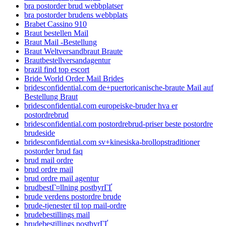
bra postorder brud webbplatser
bra postorder brudens webbplats
Brabet Cassino 910
Braut bestellen Mail
Braut Mail -Bestellung
Braut Weltversandbraut Braute
Brautbestellversandagentur
brazil find top escort
Bride World Order Mail Brides
bridesconfidential.com de+puertoricanische-braute Mail auf
Bestellung Braut
bridesconfidential.com europeiske-bruder hva er
postordrebrud
bridesconfidential.com postordrebrud-priser beste postordre
brudeside
bridesconfidential.com sv+kinesiska-brollopstraditioner
postorder brud faq
brud mail ordre
brud ordre mail
brud ordre mail agentur
brudbestГ¤llning postbyrГҐ
brude verdens postordre brude
brude-tjenester til top mail-ordre
brudebestillings mail
brudebestillings postbyrГҐ