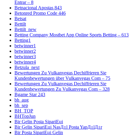
Entrar – 8
Betnacional Apostas 843
Betonred Promo Code 446
Betsat
Bettilt
Bettilt_new
Betting Company Mostbet App Online Sports Betting – 613
Betting1
betwinner1
betwinner2
betwinner3
betwinner4
Betzula_next
Bewertungen Zu Vulkanvegas Dechiffrieren Sie
Kundenbewertungen über Vulkanvegas Com – 75
Bewertungen Zu Vulkanvegas Dechiffrieren Sie
Kundenbewertungen Zu Vulkanvegas Com – 328
Bgame Star 243
bh_aug
bh_sep
BH_TOP
BHTopJun
Bir Gelin Posta SipariЕџi
Bir Gelin SipariЕџi NasД±l Posta YapД±lД±r
Bir Posta SipariЕџi Gelin