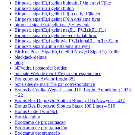
Bir posta sipariЕџi gelini bulmak iГ§in en iyi Гјlke
Bir posta sipariЕџi gelini bulun
Bir posta sipariЕџi gelini iГ§in en iyi Гјlkeler
Bir posta sipariЕџi gelini iГ§in ortalama fiyat
bir posta sipariЕџi gelini nasД±l evlenir
Bir posta sipariЕџi gelini nasД±l Г§Д±kД±lД±r
Bir posta sipariЕџi gelini nerede bulabilirim
Bir posta sipariЕџi geliniyle Г§Д±kmalД± mД±yД±m
Bir posta sipariЕџinin ortalama maliyeti
Bir Rus Posta SipariЕџi Gelini NasД±l SipariЕџ Edilir
blackjack-deluxe
blog
blГ¤ddra i postorder bruden
bon site Web de mariГ©e par correspondance
Bongobongo Aviator Login 852
bons sites de mariГ©e par correspondance
Bonus bei VulkanVegasCasino DE, Login, Anmeldung 2023
– 22
Bonus Bez Depozytu Slottica Bonusy Dla Nowych – 427
Bonus Bez Depozytu Slottica Staxx 100 Lines – 916
Bonus Code 1win 961
Bookkeeping
Bootcamp de programação
Bootcamp de programación
Bootcamp programação