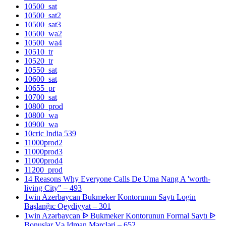
10500_sat
10500_sat2
10500_sat3
10500_wa2
10500_wa4
10510_tr
10520_tr
10550_sat
10600_sat
10655_pr
10700_sat
10800_prod
10800_wa
10900_wa
10cric India 539
11000prod2
11000prod3
11000prod4
11200_prod
14 Reasons Why Everyone Calls De Uma Nang A 'worth-
living City" – 493
1win Azerbaycan Bukmeker Kontorunun Saytı Login
Başlanğıc Qeydiyyat – 301
1win Azərbaycan ᐉ Bukmeker Kontorunun Formal Saytı ᐉ
Bonuslar Və Idman Mərcləri – 652