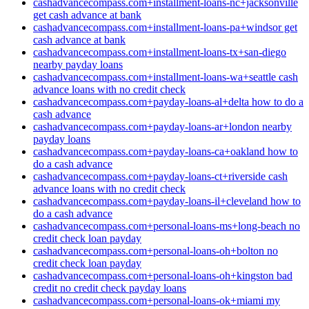
cashadvancecompass.com+installment-loans-nc+jacksonville
get cash advance at bank
cashadvancecompass.com+installment-loans-pa+windsor get
cash advance at bank
cashadvancecompass.com+installment-loans-tx+san-diego
nearby payday loans
cashadvancecompass.com+installment-loans-wa+seattle cash
advance loans with no credit check
cashadvancecompass.com+payday-loans-al+delta how to do a
cash advance
cashadvancecompass.com+payday-loans-ar+london nearby
payday loans
cashadvancecompass.com+payday-loans-ca+oakland how to
do a cash advance
cashadvancecompass.com+payday-loans-ct+riverside cash
advance loans with no credit check
cashadvancecompass.com+payday-loans-il+cleveland how to
do a cash advance
cashadvancecompass.com+personal-loans-ms+long-beach no
credit check loan payday
cashadvancecompass.com+personal-loans-oh+bolton no
credit check loan payday
cashadvancecompass.com+personal-loans-oh+kingston bad
credit no credit check payday loans
cashadvancecompass.com+personal-loans-ok+miami my