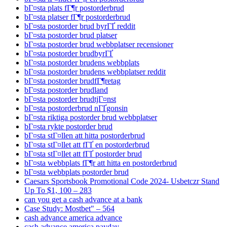
bГ¤sta plats fГ¶r postorderbrud
bГ¤sta platser fГ¶r postorderbrud
bГ¤sta postorder brud byrГҐ reddit
bГ¤sta postorder brud platser
bГ¤sta postorder brud webbplatser recensioner
bГ¤sta postorder brudbyrГҐ
bГ¤sta postorder brudens webbplats
bГ¤sta postorder brudens webbplatser reddit
bГ¤sta postorder brudfГ¶retag
bГ¤sta postorder brudland
bГ¤sta postorder brudtjГ¤nst
bГ¤sta postorderbrud nГҐgonsin
bГ¤sta riktiga postorder brud webbplatser
bГ¤sta rykte postorder brud
bГ¤sta stГ¤llen att hitta postorderbrud
bГ¤sta stГ¤llet att fГҐ en postorderbrud
bГ¤sta stГ¤llet att fГҐ postorder brud
bГ¤sta webbplats fГ¶r att hitta en postorderbrud
bГ¤sta webbplats postorder brud
Caesars Sportsbook Promotional Code 2024- Usbetczr Stand
Up To $1, 100 – 283
can you get a cash advance at a bank
Case Study: Mostbet" – 564
cash advance america advance
cash advance america payday