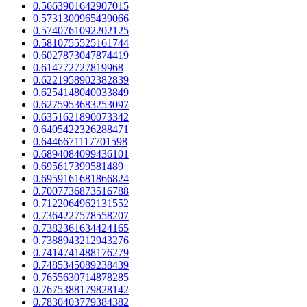
0.5663901642907015
0.5731300965439066
0.5740761092202125
0.5810755525161744
0.6027873047874419
0.614772727819968
0.6221958902382839
0.6254148040033849
0.6275953683253097
0.6351621890073342
0.6405422326288471
0.6446671117701598
0.6894084099436101
0.695617399581489
0.6959161681866824
0.7007736873516788
0.7122064962131552
0.7364227578558207
0.7382361634424165
0.7388943212943276
0.7414741488176279
0.7485345089238439
0.7655630714878285
0.7675388179828142
0.7830403779384382