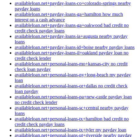
availableloan.net+payday-loans-co+colorado-springs nearby
payday loans
availableloan.net+payday-loans-ga+hamilton how much
interest on a cash advance
availableloan.net+payday-loans-ga+oakwood bad credit no
credit check payday loans
availableloan.net+payday-loans-ia+augusta nearby payday
loans
availableloan.net+payday-loans-id+boise nearby payday loans
availableloan.net+payday-loans-il+oakland payday loan no
credit check lender
availableloan.net+personal-loans-mo+kansas-city no credit
check loan payday
availableloan.net+personal-loans-ny+long-beach my payday
loan
availableloan.net+personal-loans-or+dallas no credit check
loan payday
availableloan.net+personal-loans-pa+new-castle payday loan
no credit check lender
availableloan.net+personal-loans-sc+central nearby payday
loans
availableloan.net+personal-loans-tx+hamilton bad credit no
credit check payday loans
availableloan.net+personal-loans-tx+tyler my payday loan
availableloan.net+personal-loans-ut+riverside nearby payday