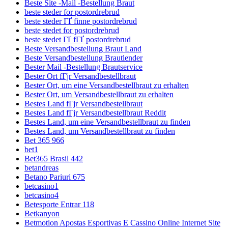
Beste Site -Mail -Bestellung Braut
beste steder for postordrebrud
beste steder ГҐ finne postordrebrud
beste stedet for postordrebrud
beste stedet ГҐ fГҐ postordrebrud
Beste Versandbestellung Braut Land
Beste Versandbestellung Brautlender
Bester Mail -Bestellung Brautservice
Bester Ort fГјr Versandbestellbraut
Bester Ort, um eine Versandbestellbraut zu erhalten
Bester Ort, um Versandbestellbraut zu erhalten
Bestes Land fГјr Versandbestellbraut
Bestes Land fГјr Versandbestellbraut Reddit
Bestes Land, um eine Versandbestellbraut zu finden
Bestes Land, um Versandbestellbraut zu finden
Bet 365 966
bet1
Bet365 Brasil 442
betandreas
Betano Pariuri 675
betcasino1
betcasino4
Betesporte Entrar 118
Betkanyon
Betmotion Apostas Esportivas E Cassino Online Internet Site