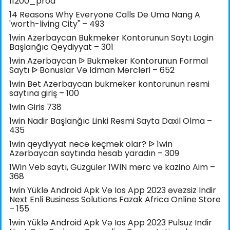
11200_prod
14 Reasons Why Everyone Calls De Uma Nang A
'worth-living City" – 493
1win Azerbaycan Bukmeker Kontorunun Saytı Login
Başlanğıc Qeydiyyat – 301
1win Azərbaycan ᐉ Bukmeker Kontorunun Formal
Saytı ᐉ Bonuslar Və Idman Mərcləri – 652
1win Bet Azerbaycan bukmeker kontorunun rəsmi
saytına giriş – 100
1win Giris 738
1win Nadir Başlanğıc Linki Rəsmi Sayta Daxil Olma –
435
1win qeydiyyat necə keçmək olar? ᐉ 1win
Azərbaycan saytında hesab yaradın – 309
1Win Veb saytı, Güzgülər 1WIN mərc və kazino Aim –
368
1win Yüklə Android Apk Və Ios App 2023 əvəzsiz Indir
Next Enli Business Solutions Fazak Africa Online Store
– 155
1win Yüklə Android Apk Və Ios App 2023 Pulsuz Indir