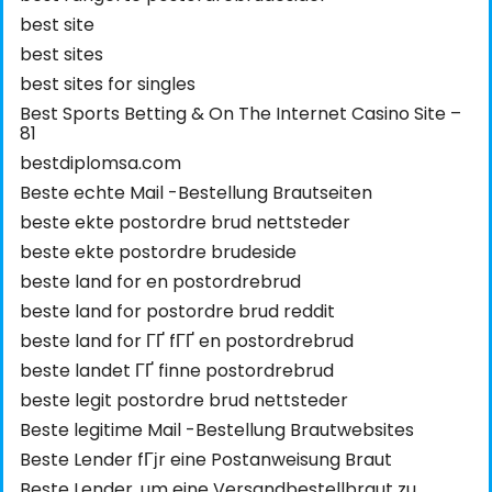
best site
best sites
best sites for singles
Best Sports Betting & On The Internet Casino Site –
81
bestdiplomsa.com
Beste echte Mail -Bestellung Brautseiten
beste ekte postordre brud nettsteder
beste ekte postordre brudeside
beste land for en postordrebrud
beste land for postordre brud reddit
beste land for ГҐ fГҐ en postordrebrud
beste landet ГҐ finne postordrebrud
beste legit postordre brud nettsteder
Beste legitime Mail -Bestellung Brautwebsites
Beste Lender fГјr eine Postanweisung Braut
Beste Lender, um eine Versandbestellbraut zu