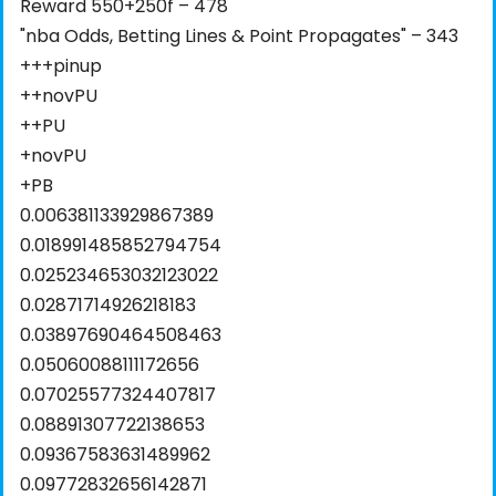
Reward 550+250f – 478
"nba Odds, Betting Lines & Point Propagates" – 343
+++pinup
++novPU
++PU
+novPU
+PB
0.006381133929867389
0.018991485852794754
0.025234653032123022
0.02871714926218183
0.03897690464508463
0.05060088111172656
0.07025577324407817
0.08891307722138653
0.09367583631489962
0.09772832656142871