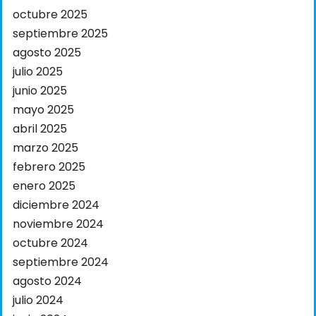
octubre 2025
septiembre 2025
agosto 2025
julio 2025
junio 2025
mayo 2025
abril 2025
marzo 2025
febrero 2025
enero 2025
diciembre 2024
noviembre 2024
octubre 2024
septiembre 2024
agosto 2024
julio 2024