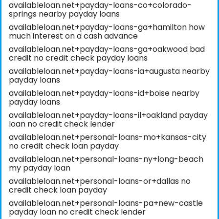
availableloan.net+payday-loans-co+colorado-
springs nearby payday loans
availableloan.net+payday-loans-ga+hamilton how
much interest on a cash advance
availableloan.net+payday-loans-ga+oakwood bad
credit no credit check payday loans
availableloan.net+payday-loans-ia+augusta nearby
payday loans
availableloan.net+payday-loans-id+boise nearby
payday loans
availableloan.net+payday-loans-il+oakland payday
loan no credit check lender
availableloan.net+personal-loans-mo+kansas-city
no credit check loan payday
availableloan.net+personal-loans-ny+long-beach
my payday loan
availableloan.net+personal-loans-or+dallas no
credit check loan payday
availableloan.net+personal-loans-pa+new-castle
payday loan no credit check lender