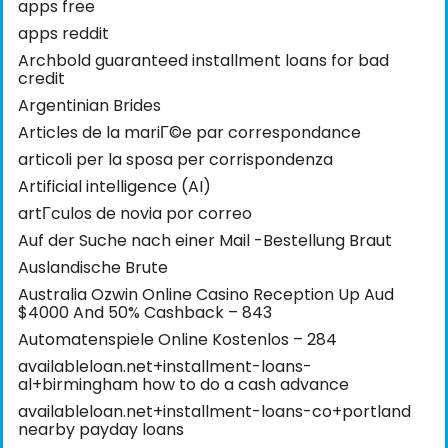
apps free
apps reddit
Archbold guaranteed installment loans for bad
credit
Argentinian Brides
Articles de la mariГ©e par correspondance
articoli per la sposa per corrispondenza
Artificial intelligence (AI)
artГ­culos de novia por correo
Auf der Suche nach einer Mail -Bestellung Braut
Auslandische Brute
Australia Ozwin Online Casino Reception Up Aud
$4000 And 50% Cashback – 843
Automatenspiele Online Kostenlos – 284
availableloan.net+installment-loans-
al+birmingham how to do a cash advance
availableloan.net+installment-loans-co+portland
nearby payday loans