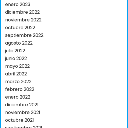
enero 2023
diciembre 2022
noviembre 2022
octubre 2022
septiembre 2022
agosto 2022
julio 2022
junio 2022
mayo 2022
abril 2022
marzo 2022
febrero 2022
enero 2022
diciembre 2021
noviembre 2021
octubre 2021
septiembre 2021