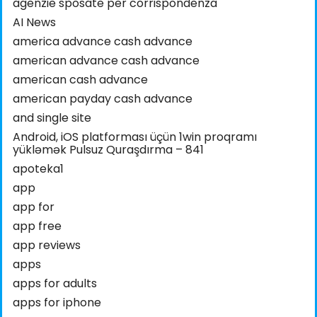
agenzie sposate per corrispondenza
AI News
america advance cash advance
american advance cash advance
american cash advance
american payday cash advance
and single site
Android, iOS platforması üçün 1win proqramı
yükləmək Pulsuz Quraşdırma – 841
apoteka1
app
app for
app free
app reviews
apps
apps for adults
apps for iphone