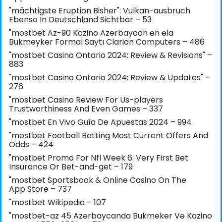
"mächtigste Eruption Bisher": Vulkan-ausbruch
Ebenso In Deutschland Sichtbar – 53
"mostbet Az-90 Kazino Azerbaycan ən əla
Bukmeyker Formal Saytı Clarion Computers – 486
"mostbet Casino Ontario 2024: Review & Revisions" –
883
"mostbet Casino Ontario 2024: Review & Updates" –
276
"mostbet Casino Review For Us-players
Trustworthiness And Even Games – 337
"mostbet En Vivo Guía De Apuestas 2024 – 994
"mostbet Football Betting Most Current Offers And
Odds – 424
"mostbet Promo For Nfl Week 6: Very First Bet
Insurance Or Bet-and-get – 179
"‎mostbet Sportsbook & Online Casino On The
App Store – 737
"mostbet Wikipedia – 107
"mostbet-az 45 Azərbaycanda Bukmeker Və Kazino