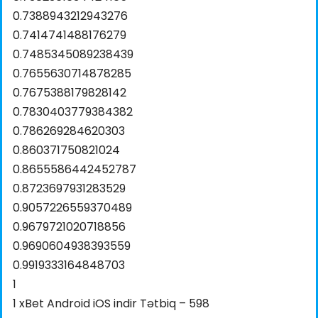
0.7388943212943276
0.7414741488176279
0.7485345089238439
0.7655630714878285
0.7675388179828142
0.7830403779384382
0.786269284620303
0.860371750821024
0.8655586442452787
0.8723697931283529
0.9057226559370489
0.9679721020718856
0.9690604938393559
0.9919333164848703
1
1 xBet Android iOS indir Tətbiq – 598