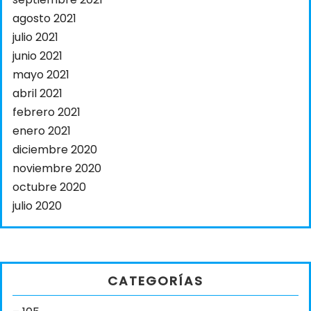
agosto 2021
julio 2021
junio 2021
mayo 2021
abril 2021
febrero 2021
enero 2021
diciembre 2020
noviembre 2020
octubre 2020
julio 2020
CATEGORÍAS