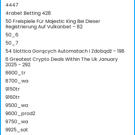
4447
4rabet Betting 428
50 Freispiele Für Majestic King Bei Dieser
Registrierung Auf Vulkanbet – 82
50_6
50_7
54 Slottica Gorących Automatach I Zdobądź – 198
6 Greatest Crypto Deals Within The Uk January
2025 – 292
8600_tr
8700_wa
9150tr
9160tr
9500_wa
9600_prod2
9750_wa
9925_sat