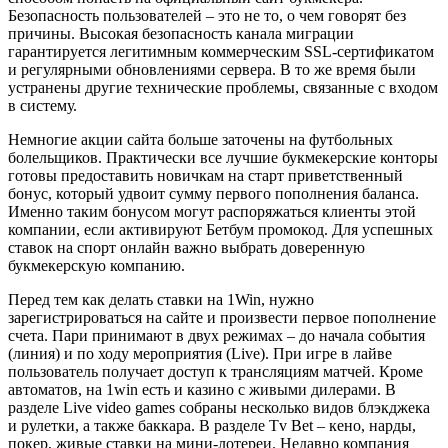
Безопасность пользователей – это не то, о чем говорят без
причины. Высокая безопасность канала миграции
гарантируется легитимным коммерческим SSL-сертификатом
и регулярными обновлениями сервера. В то же время были
устранены другие технические проблемы, связанные с входом
в систему.
Немногие акции сайта больше заточены на футбольных
болельщиков. Практически все лучшие букмекерские конторы
готовы предоставить новичкам на старт приветственный
бонус, который удвоит сумму первого пополнения баланса.
Именно таким бонусом могут распоряжаться клиенты этой
компании, если активируют Бетбум промокод. Для успешных
ставок на спорт онлайн важно выбрать доверенную
букмекерскую компанию.
Перед тем как делать ставки на 1Win, нужно
зарегистрироваться на сайте и произвести первое пополнение
счета. Пари принимают в двух режимах – до начала события
(линия) и по ходу мероприятия (Live). При игре в лайве
пользователь получает доступ к трансляциям матчей. Кроме
автоматов, на 1win есть и казино с живыми дилерами. В
разделе Live video games собраны несколько видов блэкджека
и рулетки, а также баккара. В разделе Tv Bet – кено, нарды,
покер, живые ставки на мини-лотереи. Недавно компания