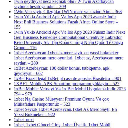
1win qeydiyyat necə keçmək olar? ᐉ 1win Azərbaycan
saytında hesab yaradın – 309
1Win Veb saytı, Güzgülər 1WIN mərc və kazino Aim – 368
1win Yüklə Android Apk Və Ios App 2023 əvəzsiz Indir
Next Enli Business Solutions Fazak Africa Online Store –
155
1win Yüklə Android Apk Və Ios App 2023 Pulsuz Indir Next
Gen Business Remedies Computational Creativity Labrador
Keio University Sfc Tập Đoàn Chứng Nhận Quốc Tế Origo
Group – 116
1xbet Azerbaycan,1xbet az merc saytı, en yaxsi bukmeker
1xbet Azerbaycan merc oyunlari, 1xbet az, Azerbaycan merc
saytlari – 289
1xBet Azərbaycan: 100 dollar bonus, tətbiqetmə, apk,
qeydiyyat – 667
1xBet Brazil legal 1xBet pt casa de apostas Brasileiro – 901
1XBET Mobile APK Smartfon proqramını yükləyin – 527
1xBet Mobile Vebsayt Və 1x Bet Mobil Uygulama Indir 2023
794 – 978
1xbet Ng Casino Müəyyən: Premium Oyuna Və çox
Mükafatlara Pasportunuz – 523
1xbet Seyrək 1xbet Azerbaycan,1xbet Az Merc Saytı, En
Yaxsi Bukmeker – 922
1xbet_next
1xbet, 1xbet Güncel Giriş, 1xbet Üyelik, 1xbet Mobil