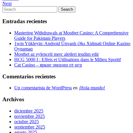
Post
Next
Next
de
Post
Search
Search
entradas
for:
Entradas recientes
Mastering Withdrawals at Mostbet Casino: A Comprehensive
Guide for Pakistani Players
1win Yükleyin: Android Ünvanlı Əks Xidməti Online Kazino
Oynamaq
Mostbet az eylenceli merc aletleri teqdim edir
HCG 5000 I : Effets et Utilisations dans le Milieu Sportif
Cat Casino – яркие эмоции от игр
Comentarios recientes
Un comentarista de WordPress
en
¡Hola mundo!
Archivos
diciembre 2025
noviembre 2025
octubre 2025
septiembre 2025
agosto 2025