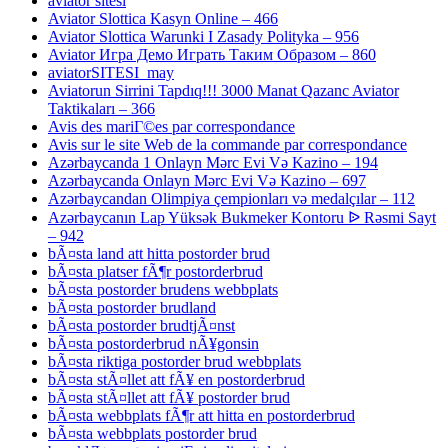
aviator sitesi
Aviator Slottica Kasyn Online – 466
Aviator Slottica Warunki I Zasady Polityka – 956
Aviator Игра Демо Играть Таким Образом – 860
aviatorSITESI_may
Aviatorun Sirrini Tapdıq!!! 3000 Manat Qazanc Aviator
Taktikaları – 366
Avis des mariГ©es par correspondance
Avis sur le site Web de la commande par correspondance
Azərbaycanda 1 Onlayn Mərc Evi Və Kazino – 194
Azərbaycanda Onlayn Mərc Evi Və Kazino – 697
Azərbaycandan Olimpiya çempionları və medalçılar – 112
Azərbaycanın Lap Yüksək Bukmeker Kontoru ᐉ Rəsmi Sayt
– 942
bÃ¤sta land att hitta postorder brud
bÃ¤sta platser fÃ¶r postorderbrud
bÃ¤sta postorder brudens webbplats
bÃ¤sta postorder brudland
bÃ¤sta postorder brudtjÃ¤nst
bÃ¤sta postorderbrud nÃ¥gonsin
bÃ¤sta riktiga postorder brud webbplats
bÃ¤sta stÃ¤llet att fÃ¥ en postorderbrud
bÃ¤sta stÃ¤llet att fÃ¥ postorder brud
bÃ¤sta webbplats fÃ¶r att hitta en postorderbrud
bÃ¤sta webbplats postorder brud