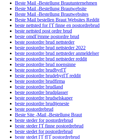
Beste Mail -Bestellung Brautunternehmen
Beste Mail -Bestellung Brautwebsite
Beste Mail -Bestellung Brautwebsites
Beste Mail bestellen Braut Websites Reddit
beste nettsted for ГҐ finne en postordrebrud
beste nettsted post ordre brud
beste omdГёmme postordre brud
beste postordre brud nettsteder
beste postordre brud nettsteder 2022
beste postordre brud nettsteder anmeldelser
beste postordre brud nettsteder reddit
beste postordre brud noensinne
beste postordre brudbyrГҐ
beste postordre brudebyrГҐ reddit
beste postordre brudfirma
beste postordre brudland
beste postordre brudplasser
beste postordre brudselskaper
beste postordre brudtjeneste
beste postordrebrud
Beste Site -Mail -Bestellung Braut
beste steder for postordrebrud
beste steder ГҐ finne postordrebrud
beste stedet for postordrebrud
beste stedet ГҐ fГҐ postordrebrud