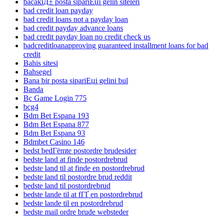
bacaklД± posta sipariЕџi gelin siteleri
bad credit loan payday
bad credit loans not a payday loan
bad credit payday advance loans
bad credit payday loan no credit check us
badcreditloanapproving guaranteed installment loans for bad
credit
Bahis sitesi
Bahsegel
Bana bir posta sipariЕџi gelini bul
Banda
Bc Game Login 775
bcg4
Bdm Bet Espana 193
Bdm Bet Espana 877
Bdm Bet Espana 93
Bdmbet Casino 146
bedst bedГёmte postordre brudesider
bedste land at finde postordrebrud
bedste land til at finde en postordrebrud
bedste land til postordre brud reddit
bedste land til postordrebrud
bedste lande til at fГҐ en postordrebrud
bedste lande til en postordrebrud
bedste mail ordre brude websteder