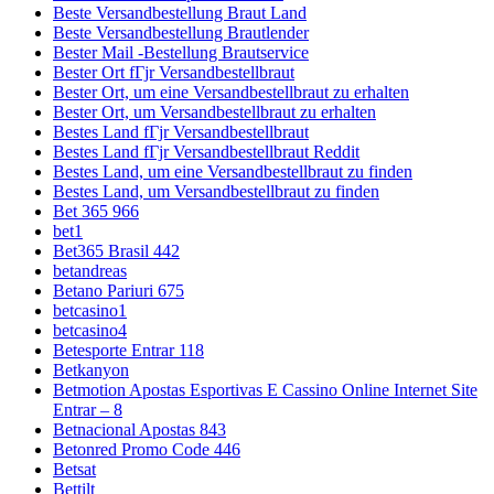
Beste Versandbestellung Braut Land
Beste Versandbestellung Brautlender
Bester Mail -Bestellung Brautservice
Bester Ort fГјr Versandbestellbraut
Bester Ort, um eine Versandbestellbraut zu erhalten
Bester Ort, um Versandbestellbraut zu erhalten
Bestes Land fГјr Versandbestellbraut
Bestes Land fГјr Versandbestellbraut Reddit
Bestes Land, um eine Versandbestellbraut zu finden
Bestes Land, um Versandbestellbraut zu finden
Bet 365 966
bet1
Bet365 Brasil 442
betandreas
Betano Pariuri 675
betcasino1
betcasino4
Betesporte Entrar 118
Betkanyon
Betmotion Apostas Esportivas E Cassino Online Internet Site
Entrar – 8
Betnacional Apostas 843
Betonred Promo Code 446
Betsat
Bettilt