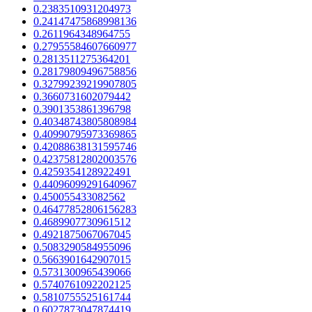
0.2383510931204973
0.24147475868998136
0.2611964348964755
0.27955584607660977
0.2813511275364201
0.28179809496758856
0.32799239219907805
0.3660731602079442
0.3901353861396798
0.40348743805808984
0.40990795973369865
0.42088638131595746
0.42375812802003576
0.4259354128922491
0.44096099291640967
0.450055433082562
0.46477852806156283
0.4689907730961512
0.4921875067067045
0.5083290584955096
0.5663901642907015
0.5731300965439066
0.5740761092202125
0.5810755525161744
0.6027873047874419