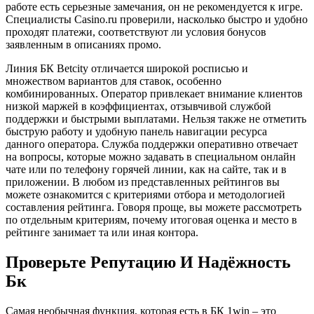
работе есть серьезные замечания, он не рекомендуется к игре.
Специалисты Casino.ru проверили, насколько быстро и удобно
проходят платежи, соответствуют ли условия бонусов
заявленным в описаниях промо.
Линия БК Betcity отличается широкой росписью и
множеством вариантов для ставок, особенно
комбинированных. Оператор привлекает внимание клиентов
низкой маржей в коэффициентах, отзывчивой службой
поддержки и быстрыми выплатами. Нельзя также не отметить
быструю работу и удобную панель навигации ресурса
данного оператора. Служба поддержки оперативно отвечает
на вопросы, которые можно задавать в специальном онлайн
чате или по телефону горячей линии, как на сайте, так и в
приложении. В любом из представленных рейтингов вы
можете ознакомится с критериями отбора и методологией
составления рейтинга. Говоря проще, вы можете рассмотреть
по отдельным критериям, почему итоговая оценка и место в
рейтинге занимает та или иная контора.
Проверьте Репутацию И Надёжность
Бк
Самая необычная функция, которая есть в БК 1win – это