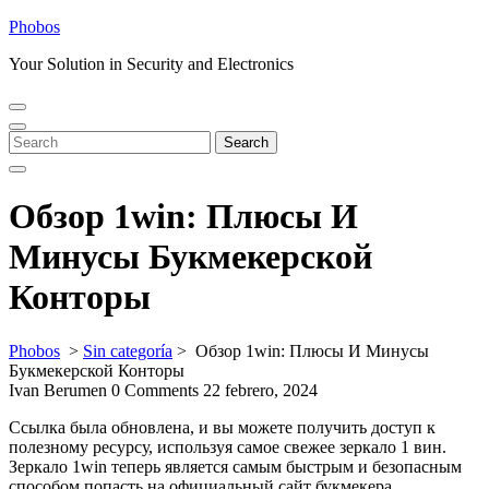
Skip
Phobos
to
Your Solution in Security and Electronics
content
Open
Close
Menu
Menu
Search
Search
for:
Обзор 1win: Плюсы И
Минусы Букмекерской
Конторы
Phobos
>
Sin categoría
>
Обзор 1win: Плюсы И Минусы
Букмекерской Конторы
Ivan Berumen
0 Comments
22 febrero, 2024
Ссылка была обновлена, и вы можете получить доступ к
полезному ресурсу, используя самое свежее зеркало 1 вин.
Зеркало 1win теперь является самым быстрым и безопасным
способом попасть на официальный сайт букмекера.