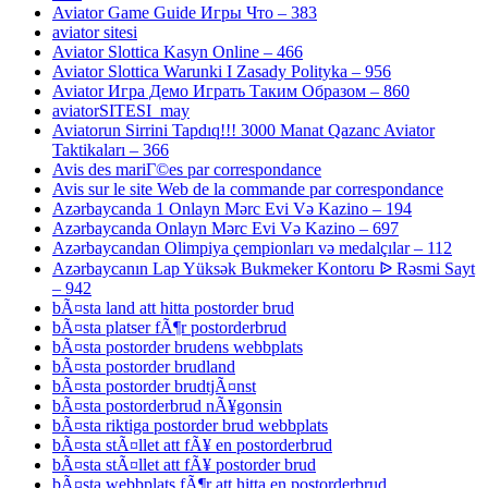
Aviator Game Guide Игры Что – 383
aviator sitesi
Aviator Slottica Kasyn Online – 466
Aviator Slottica Warunki I Zasady Polityka – 956
Aviator Игра Демо Играть Таким Образом – 860
aviatorSITESI_may
Aviatorun Sirrini Tapdıq!!! 3000 Manat Qazanc Aviator
Taktikaları – 366
Avis des mariГ©es par correspondance
Avis sur le site Web de la commande par correspondance
Azərbaycanda 1 Onlayn Mərc Evi Və Kazino – 194
Azərbaycanda Onlayn Mərc Evi Və Kazino – 697
Azərbaycandan Olimpiya çempionları və medalçılar – 112
Azərbaycanın Lap Yüksək Bukmeker Kontoru ᐉ Rəsmi Sayt
– 942
bÃ¤sta land att hitta postorder brud
bÃ¤sta platser fÃ¶r postorderbrud
bÃ¤sta postorder brudens webbplats
bÃ¤sta postorder brudland
bÃ¤sta postorder brudtjÃ¤nst
bÃ¤sta postorderbrud nÃ¥gonsin
bÃ¤sta riktiga postorder brud webbplats
bÃ¤sta stÃ¤llet att fÃ¥ en postorderbrud
bÃ¤sta stÃ¤llet att fÃ¥ postorder brud
bÃ¤sta webbplats fÃ¶r att hitta en postorderbrud