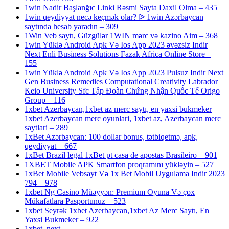
1win Nadir Başlanğıc Linki Rəsmi Sayta Daxil Olma – 435
1win qeydiyyat necə keçmək olar? ᐉ 1win Azərbaycan
saytında hesab yaradın – 309
1Win Veb saytı, Güzgülər 1WIN mərc və kazino Aim – 368
1win Yüklə Android Apk Və Ios App 2023 əvəzsiz Indir
Next Enli Business Solutions Fazak Africa Online Store –
155
1win Yüklə Android Apk Və Ios App 2023 Pulsuz Indir Next
Gen Business Remedies Computational Creativity Labrador
Keio University Sfc Tập Đoàn Chứng Nhận Quốc Tế Origo
Group – 116
1xbet Azerbaycan,1xbet az merc saytı, en yaxsi bukmeker
1xbet Azerbaycan merc oyunlari, 1xbet az, Azerbaycan merc
saytlari – 289
1xBet Azərbaycan: 100 dollar bonus, tətbiqetmə, apk,
qeydiyyat – 667
1xBet Brazil legal 1xBet pt casa de apostas Brasileiro – 901
1XBET Mobile APK Smartfon proqramını yükləyin – 527
1xBet Mobile Vebsayt Və 1x Bet Mobil Uygulama Indir 2023
794 – 978
1xbet Ng Casino Müəyyən: Premium Oyuna Və çox
Mükafatlara Pasportunuz – 523
1xbet Seyrək 1xbet Azerbaycan,1xbet Az Merc Saytı, En
Yaxsi Bukmeker – 922
1xbet_next