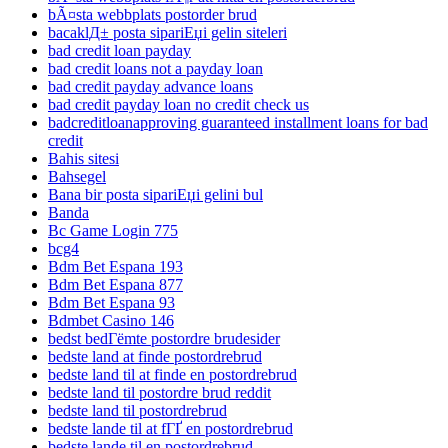
bÃ¤sta webbplats postorder brud
bacaklД± posta sipariЕџi gelin siteleri
bad credit loan payday
bad credit loans not a payday loan
bad credit payday advance loans
bad credit payday loan no credit check us
badcreditloanapproving guaranteed installment loans for bad
credit
Bahis sitesi
Bahsegel
Bana bir posta sipariЕџi gelini bul
Banda
Bc Game Login 775
bcg4
Bdm Bet Espana 193
Bdm Bet Espana 877
Bdm Bet Espana 93
Bdmbet Casino 146
bedst bedГёmte postordre brudesider
bedste land at finde postordrebrud
bedste land til at finde en postordrebrud
bedste land til postordre brud reddit
bedste land til postordrebrud
bedste lande til at fГҐ en postordrebrud
bedste lande til en postordrebrud