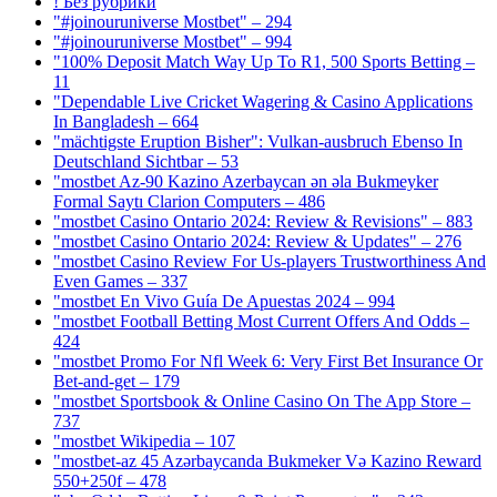
! Без рубрики
"#joinouruniverse Mostbet" – 294
"#joinouruniverse Mostbet" – 994
"100% Deposit Match Way Up To R1, 500 Sports Betting –
11
"Dependable Live Cricket Wagering & Casino Applications
In Bangladesh – 664
"mächtigste Eruption Bisher": Vulkan-ausbruch Ebenso In
Deutschland Sichtbar – 53
"mostbet Az-90 Kazino Azerbaycan ən əla Bukmeyker
Formal Saytı Clarion Computers – 486
"mostbet Casino Ontario 2024: Review & Revisions" – 883
"mostbet Casino Ontario 2024: Review & Updates" – 276
"mostbet Casino Review For Us-players Trustworthiness And
Even Games – 337
"mostbet En Vivo Guía De Apuestas 2024 – 994
"mostbet Football Betting Most Current Offers And Odds –
424
"mostbet Promo For Nfl Week 6: Very First Bet Insurance Or
Bet-and-get – 179
"‎mostbet Sportsbook & Online Casino On The App Store –
737
"mostbet Wikipedia – 107
"mostbet-az 45 Azərbaycanda Bukmeker Və Kazino Reward
550+250f – 478