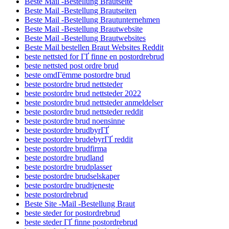
Beste Mail -Bestellung Brautseite
Beste Mail -Bestellung Brautseiten
Beste Mail -Bestellung Brautunternehmen
Beste Mail -Bestellung Brautwebsite
Beste Mail -Bestellung Brautwebsites
Beste Mail bestellen Braut Websites Reddit
beste nettsted for ГҐ finne en postordrebrud
beste nettsted post ordre brud
beste omdГёmme postordre brud
beste postordre brud nettsteder
beste postordre brud nettsteder 2022
beste postordre brud nettsteder anmeldelser
beste postordre brud nettsteder reddit
beste postordre brud noensinne
beste postordre brudbyrГҐ
beste postordre brudebyrГҐ reddit
beste postordre brudfirma
beste postordre brudland
beste postordre brudplasser
beste postordre brudselskaper
beste postordre brudtjeneste
beste postordrebrud
Beste Site -Mail -Bestellung Braut
beste steder for postordrebrud
beste steder ГҐ finne postordrebrud