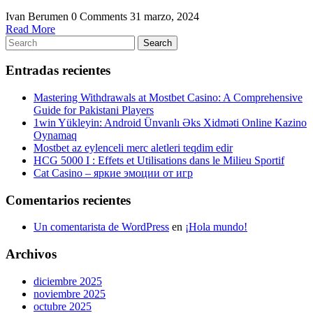
Ivan Berumen
0 Comments
31 marzo, 2024
Read
Read More
Search
More
Search
for:
Entradas recientes
Mastering Withdrawals at Mostbet Casino: A Comprehensive
Guide for Pakistani Players
1win Yükleyin: Android Ünvanlı Əks Xidməti Online Kazino
Oynamaq
Mostbet az eylenceli merc aletleri teqdim edir
HCG 5000 I : Effets et Utilisations dans le Milieu Sportif
Cat Casino – яркие эмоции от игр
Comentarios recientes
Un comentarista de WordPress
en
¡Hola mundo!
Archivos
diciembre 2025
noviembre 2025
octubre 2025