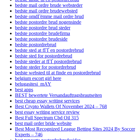
bedste mail ordre brude websteder
bedste mail ordre brudewebsted
bedste omdГёmme mail ordre brud
bedste postordre brud nogensinde
bedste postordre brud steder
bedste postordre brudefirma
bedste postordre brudeside
bedste postordrebrud
bedste sted at fГҐ en postordrebrud
bedste sted for postordrebrud
bedste steder at fГҐ postordrebrud
bedste steder for postordrebrud
bedste websted til at finde en postordrebrud
belgium escort girl here
belugasitesi_mAY
best apps
BEST bewertete Versandauftragsbrautseiten
best cheap essay writing services
Best Crypto Wallets Of November 2024 – 768
best essay writing service review
Best Full Spectrum Cbd Oil 315
best mail order bride website
Best Most Recognized League Betting Sites 2024 By Soccer
Experts – 746