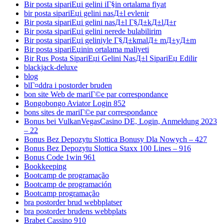
Bir posta sipariЕџi gelini iГ§in ortalama fiyat
bir posta sipariЕџi gelini nasД±l evlenir
Bir posta sipariЕџi gelini nasД±l Г§Д±kД±lД±r
Bir posta sipariЕџi gelini nerede bulabilirim
Bir posta sipariЕџi geliniyle Г§Д±kmalД± mД±yД±m
Bir posta sipariЕџinin ortalama maliyeti
Bir Rus Posta SipariЕџi Gelini NasД±l SipariЕџ Edilir
blackjack-deluxe
blog
blГ¤ddra i postorder bruden
bon site Web de mariГ©e par correspondance
Bongobongo Aviator Login 852
bons sites de mariГ©e par correspondance
Bonus bei VulkanVegasCasino DE, Login, Anmeldung 2023
– 22
Bonus Bez Depozytu Slottica Bonusy Dla Nowych – 427
Bonus Bez Depozytu Slottica Staxx 100 Lines – 916
Bonus Code 1win 961
Bookkeeping
Bootcamp de programação
Bootcamp de programación
Bootcamp programação
bra postorder brud webbplatser
bra postorder brudens webbplats
Brabet Cassino 910