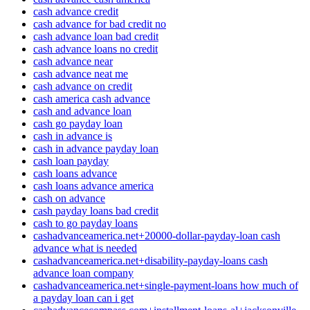
cash advance credit
cash advance for bad credit no
cash advance loan bad credit
cash advance loans no credit
cash advance near
cash advance neat me
cash advance on credit
cash america cash advance
cash and advance loan
cash go payday loan
cash in advance is
cash in advance payday loan
cash loan payday
cash loans advance
cash loans advance america
cash on advance
cash payday loans bad credit
cash to go payday loans
cashadvanceamerica.net+20000-dollar-payday-loan cash
advance what is needed
cashadvanceamerica.net+disability-payday-loans cash
advance loan company
cashadvanceamerica.net+single-payment-loans how much of
a payday loan can i get