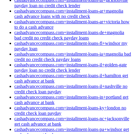
cashadvancecompass.com+installment-loans-al+jacksonville
payday loan no credit check lender
cashadvancecompass.com+installment-loans-ar+magnolia
cash advance loans with no credit check
cashadvancecompass.com+installment-loans-ar+victoria how
to do a cash advance
cashadvancecompass.com+installment-loans-de+magnolia
bad credit no credit check payday loans
cashadvancecompass.com+installment-loans-fl+windsor my
payday loan
cashadvancecompass.com+installment-loans-ia+magnolia bad
credit no credit check payday loans
cashadvancecompass.com+installment-loans-il+golden-gate
payday loan no credit check lender
cashadvancecompass.com+installment-loans-il+hamilton get
cash advance at bank
cashadvancecompass.com+installment-loans-il+nashville no
credit check loan payday
cashadvancecompass.com+installment-loans-in+portland get
cash advance at bank
cashadvancecompass.com+installment-loans-ky+london no
credit check loan payday
cashadvancecompass.com+installment-loans-nc+jacksonville
get cash advance at bank
cashadvancecompass.com+installment-loans-pa+windsor get