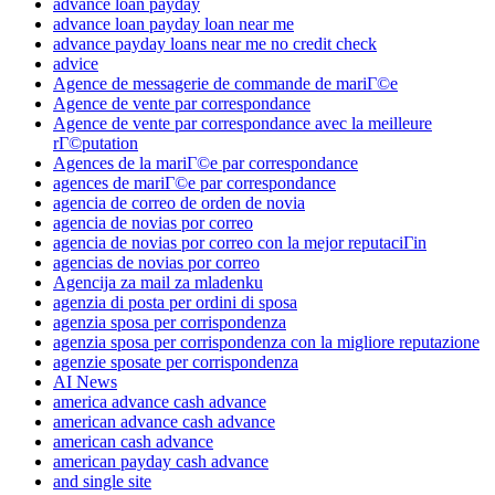
advance loan payday
advance loan payday loan near me
advance payday loans near me no credit check
advice
Agence de messagerie de commande de mariГ©e
Agence de vente par correspondance
Agence de vente par correspondance avec la meilleure
rГ©putation
Agences de la mariГ©e par correspondance
agences de mariГ©e par correspondance
agencia de correo de orden de novia
agencia de novias por correo
agencia de novias por correo con la mejor reputaciГіn
agencias de novias por correo
Agencija za mail za mladenku
agenzia di posta per ordini di sposa
agenzia sposa per corrispondenza
agenzia sposa per corrispondenza con la migliore reputazione
agenzie sposate per corrispondenza
AI News
america advance cash advance
american advance cash advance
american cash advance
american payday cash advance
and single site