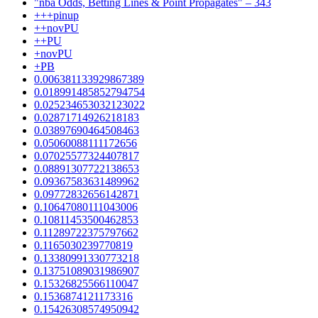
"nba Odds, Betting Lines & Point Propagates" – 343
+++pinup
++novPU
++PU
+novPU
+PB
0.006381133929867389
0.018991485852794754
0.025234653032123022
0.02871714926218183
0.03897690464508463
0.05060088111172656
0.07025577324407817
0.08891307722138653
0.09367583631489962
0.09772832656142871
0.10647080111043006
0.10811453500462853
0.11289722375797662
0.1165030239770819
0.13380991330773218
0.13751089031986907
0.15326825566110047
0.1536874121173316
0.15426308574950942