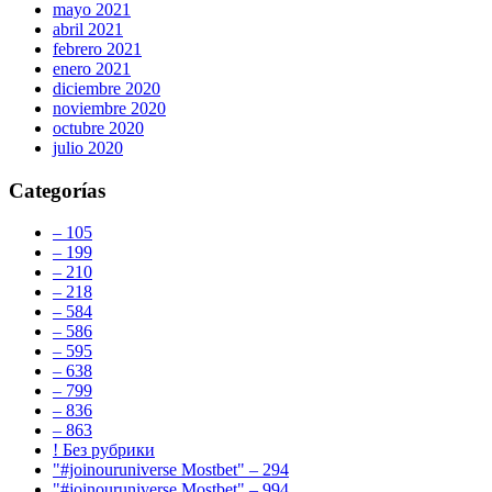
mayo 2021
abril 2021
febrero 2021
enero 2021
diciembre 2020
noviembre 2020
octubre 2020
julio 2020
Categorías
– 105
– 199
– 210
– 218
– 584
– 586
– 595
– 638
– 799
– 836
– 863
! Без рубрики
"#joinouruniverse Mostbet" – 294
"#joinouruniverse Mostbet" – 994