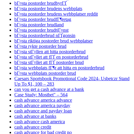
bГ¤sta postorder brudbyrГҐ
bГ¤sta postorder brudens webbplats
bГ¤sta postorder brudens webbplatser reddit
bГ¤sta postorder brudfГ¶retag
bГ¤sta postorder brudland
bГ¤sta postorder brudtjГ¤nst
bГ¤sta postorderbrud nГҐgonsin
bГ¤sta riktiga postorder brud webbplatser
bГ¤sta rykte postorder brud
bГ¤sta stГ¤llen att hitta postorderbrud
bГ¤sta stГ¤llet att fГҐ en postorderbrud
bГ¤sta stГ¤llet att fГҐ postorder brud
bГ¤sta webbplats fГ¶r att hitta en postorderbrud
bГ¤sta webbplats postorder brud
Caesars Sportsbook Promotional Code 2024- Usbetczr Stand
Up To $1, 100 – 283
can you get a cash advance at a bank
Case Study: Mostbet" – 564
cash advance america advance
cash advance america payday
cash advance and payday loan
cash advance at banks
cash advance cash america
cash advance credit
cash advance for bad credit no