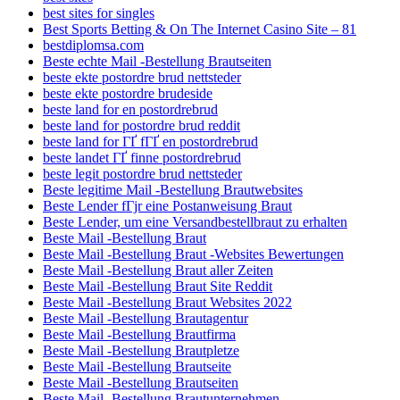
best sites for singles
Best Sports Betting & On The Internet Casino Site – 81
bestdiplomsa.com
Beste echte Mail -Bestellung Brautseiten
beste ekte postordre brud nettsteder
beste ekte postordre brudeside
beste land for en postordrebrud
beste land for postordre brud reddit
beste land for ГҐ fГҐ en postordrebrud
beste landet ГҐ finne postordrebrud
beste legit postordre brud nettsteder
Beste legitime Mail -Bestellung Brautwebsites
Beste Lender fГјr eine Postanweisung Braut
Beste Lender, um eine Versandbestellbraut zu erhalten
Beste Mail -Bestellung Braut
Beste Mail -Bestellung Braut -Websites Bewertungen
Beste Mail -Bestellung Braut aller Zeiten
Beste Mail -Bestellung Braut Site Reddit
Beste Mail -Bestellung Braut Websites 2022
Beste Mail -Bestellung Brautagentur
Beste Mail -Bestellung Brautfirma
Beste Mail -Bestellung Brautpletze
Beste Mail -Bestellung Brautseite
Beste Mail -Bestellung Brautseiten
Beste Mail -Bestellung Brautunternehmen