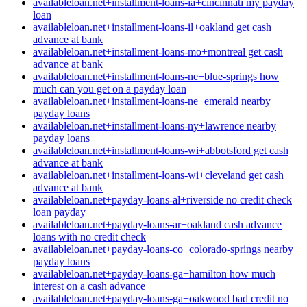
availableloan.net+installment-loans-ia+cincinnati my payday
loan
availableloan.net+installment-loans-il+oakland get cash
advance at bank
availableloan.net+installment-loans-mo+montreal get cash
advance at bank
availableloan.net+installment-loans-ne+blue-springs how
much can you get on a payday loan
availableloan.net+installment-loans-ne+emerald nearby
payday loans
availableloan.net+installment-loans-ny+lawrence nearby
payday loans
availableloan.net+installment-loans-wi+abbotsford get cash
advance at bank
availableloan.net+installment-loans-wi+cleveland get cash
advance at bank
availableloan.net+payday-loans-al+riverside no credit check
loan payday
availableloan.net+payday-loans-ar+oakland cash advance
loans with no credit check
availableloan.net+payday-loans-co+colorado-springs nearby
payday loans
availableloan.net+payday-loans-ga+hamilton how much
interest on a cash advance
availableloan.net+payday-loans-ga+oakwood bad credit no