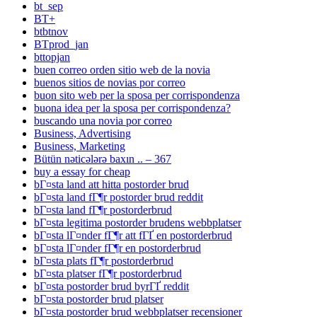
bt_sep
BT+
btbtnov
BTprod_jan
bttopjan
buen correo orden sitio web de la novia
buenos sitios de novias por correo
buon sito web per la sposa per corrispondenza
buona idea per la sposa per corrispondenza?
buscando una novia por correo
Business, Advertising
Business, Marketing
Bütün nəticələrə baxın .. – 367
buy a essay for cheap
bГ¤sta land att hitta postorder brud
bГ¤sta land fГ¶r postorder brud reddit
bГ¤sta land fГ¶r postorderbrud
bГ¤sta legitima postorder brudens webbplatser
bГ¤sta lГ¤nder fГ¶r att fГҐ en postorderbrud
bГ¤sta lГ¤nder fГ¶r en postorderbrud
bГ¤sta plats fГ¶r postorderbrud
bГ¤sta platser fГ¶r postorderbrud
bГ¤sta postorder brud byrГҐ reddit
bГ¤sta postorder brud platser
bГ¤sta postorder brud webbplatser recensioner