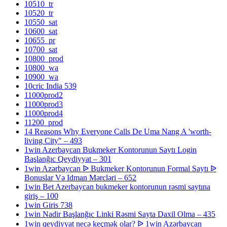
10510_tr
10520_tr
10550_sat
10600_sat
10655_pr
10700_sat
10800_prod
10800_wa
10900_wa
10cric India 539
11000prod2
11000prod3
11000prod4
11200_prod
14 Reasons Why Everyone Calls De Uma Nang A 'worth-
living City" – 493
1win Azerbaycan Bukmeker Kontorunun Saytı Login
Başlanğıc Qeydiyyat – 301
1win Azərbaycan ᐉ Bukmeker Kontorunun Formal Saytı ᐉ
Bonuslar Və Idman Mərcləri – 652
1win Bet Azerbaycan bukmeker kontorunun rəsmi saytına
giriş – 100
1win Giris 738
1win Nadir Başlanğıc Linki Rəsmi Sayta Daxil Olma – 435
1win qeydiyyat necə keçmək olar? ᐉ 1win Azərbaycan