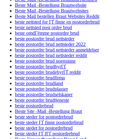
Beste Mail -Bestellung Brautwebsite
Beste Mail -Bestellung Brautwebsites
Beste Mail bestellen Braut Websites Reddit
beste nettsted for ГҐ finne en postordrebrud
beste nettsted post ordre brud
beste omdГёmme postordre brud
beste postordre brud nettsteder
beste postordre brud nettsteder 2022
beste postordre brud nettsteder anmeldelser
beste postordre brud nettsteder reddit
beste postordre brud noensinne
beste postordre brudbyrГҐ
beste postordre brudebyrГҐ reddit
beste postordre brudfirma
beste postordre brudland
beste postordre brudplasser
beste postordre brudselskaper
beste postordre brudtjeneste
beste postordrebrud
Beste Site -Mail -Bestellung Braut
beste steder for postordrebrud
beste steder ГҐ finne postordrebrud
beste stedet for postordrebrud
beste stedet ГҐ fГҐ postordrebrud