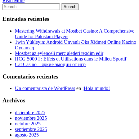
Read
Read More
Search
More
Search
for:
Entradas recientes
Mastering Withdrawals at Mostbet Casino: A Comprehensive
Guide for Pakistani Players
1win Yükleyin: Android Ünvanlı Əks Xidməti Online Kazino
Oynamaq
Mostbet az eylenceli merc aletleri teqdim edir
HCG 5000 I : Effets et Utilisations dans le Milieu Sportif
Cat Casino – яркие эмоции от игр
Comentarios recientes
Un comentarista de WordPress
en
¡Hola mundo!
Archivos
diciembre 2025
noviembre 2025
octubre 2025
septiembre 2025
agosto 2025