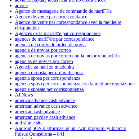
advice
Agence de messagerie de commande de mariГ©e
Agence de vente par correspondance
Agence de vente par correspondance avec la meilleure
rГ©putation
Agences de la mariГ©e par correspondance
agences de mariГ©e par correspondance
agencia de correo de orden de novia
agencia de novias por correo
agencia de novias por correo con la mejor reputaciГіn
agencias de novias por correo
Agencija za mail za mladenku
agenzia di posta per ordini di sposa
agenzia sposa per corrispondenza
agenzia sposa per corrispondenza con la migliore reputazione
agenzie sposate per corrispondenza
AI News
america advance cash advance
american advance cash advance
american cash advance
american payday cash advance
and single site
Android, iOS platforması üçün 1win proqramı yükləmək
Pulsuz Quraşdırma – 841