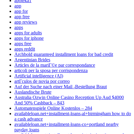
apoteka1
app
app for
app free
app reviews
apps
apps for adults
apps for iphone
apps free
apps reddit
Archbold guaranteed installment loans for bad credit
Argentinian Brides
Articles de la mariГ©e par correspondance
articoli per la sposa per corrispondenza
Artificial intelligence (AI)
artГ­culos de novia por correo
Auf der Suche nach einer Mail -Bestellung Braut
Auslandische Brute
Australia Ozwin Online Casino Reception Up Aud $4000
And 50% Cashback – 843
Automatenspiele Online Kostenlos – 284
availableloan.net+installment-loans-al+birmingham how to do
a cash advance
availableloan.net+installment-loans-co+portland nearby
payday loans