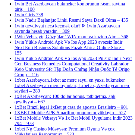
1win Bet Azerbaycan bukmeker kontorunun rəsmi saytına
giriş – 100
1win Giris 738
1win Nadir Başlanğıc Linki Rəsmi Sayta Daxil Olma – 435
1win qeydiyyat necə keçmək olar? ᐉ 1win Azərbaycan
saytında hesab yaradın – 309
1Win Veb saytı, Güzgülər 1WIN mərc və kazino Aim – 368
1win Yüklə Android Apk Və Ios App 2023 əvəzsiz Indir
Next Enli Business Solutions Fazak Africa Online Store –
155
1win Yüklə Android Apk Və Ios App 2023 Pulsuz Indir Next
Gen Business Remedies Computational Creativity Labrador
Keio University Sfc Tập Đoàn Chứng Nhận Quốc Tế Origo
Group – 116
1xbet Azerbaycan,1xbet az merc saytı, en yaxsi bukmeker
1xbet Azerbaycan merc oyunlari, 1xbet az, Azerbaycan merc
saytlari – 289
1xBet Azərbaycan: 100 dollar bonus, tətbiqetmə, apk,
qeydiyyat – 667
1xBet Brazil legal 1xBet pt casa de apostas Brasileiro – 901
1XBET Mobile APK Smartfon proqramını yükləyin – 527
1xBet Mobile Vebsayt Və 1x Bet Mobil Uygulama Indir 2023
794 – 978
1xbet Ng Casino Müəyyən: Premium Oyuna Və çox
Mükafatlara Pasportunuz – 523