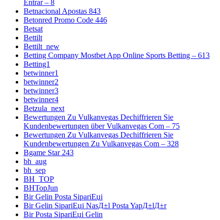
Entrar – 8
Betnacional Apostas 843
Betonred Promo Code 446
Betsat
Bettilt
Bettilt_new
Betting Company Mostbet App Online Sports Betting – 613
Betting1
betwinner1
betwinner2
betwinner3
betwinner4
Betzula_next
Bewertungen Zu Vulkanvegas Dechiffrieren Sie
Kundenbewertungen über Vulkanvegas Com – 75
Bewertungen Zu Vulkanvegas Dechiffrieren Sie
Kundenbewertungen Zu Vulkanvegas Com – 328
Bgame Star 243
bh_aug
bh_sep
BH_TOP
BHTopJun
Bir Gelin Posta SipariЕџi
Bir Gelin SipariЕџi NasД±l Posta YapД±lД±r
Bir Posta SipariЕџi Gelin