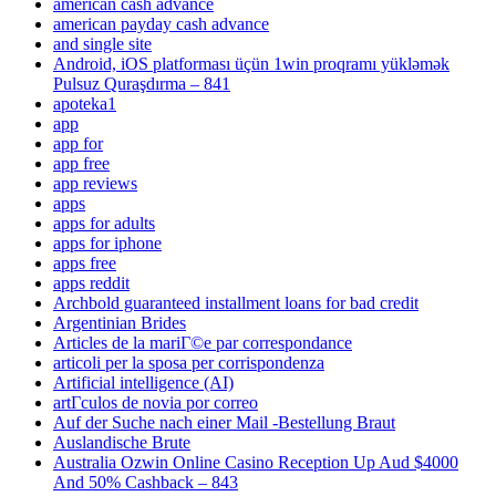
american cash advance
american payday cash advance
and single site
Android, iOS platforması üçün 1win proqramı yükləmək
Pulsuz Quraşdırma – 841
apoteka1
app
app for
app free
app reviews
apps
apps for adults
apps for iphone
apps free
apps reddit
Archbold guaranteed installment loans for bad credit
Argentinian Brides
Articles de la mariГ©e par correspondance
articoli per la sposa per corrispondenza
Artificial intelligence (AI)
artГ­culos de novia por correo
Auf der Suche nach einer Mail -Bestellung Braut
Auslandische Brute
Australia Ozwin Online Casino Reception Up Aud $4000
And 50% Cashback – 843