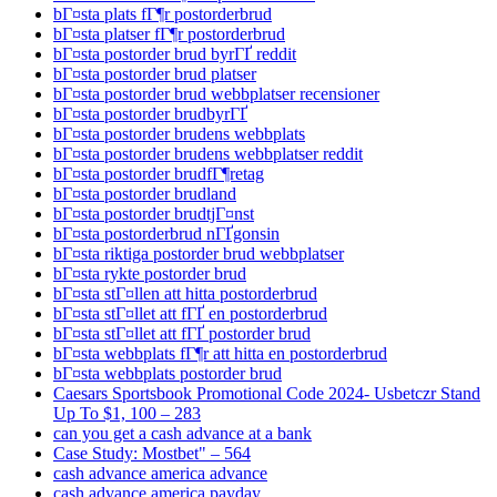
bГ¤sta plats fГ¶r postorderbrud
bГ¤sta platser fГ¶r postorderbrud
bГ¤sta postorder brud byrГҐ reddit
bГ¤sta postorder brud platser
bГ¤sta postorder brud webbplatser recensioner
bГ¤sta postorder brudbyrГҐ
bГ¤sta postorder brudens webbplats
bГ¤sta postorder brudens webbplatser reddit
bГ¤sta postorder brudfГ¶retag
bГ¤sta postorder brudland
bГ¤sta postorder brudtjГ¤nst
bГ¤sta postorderbrud nГҐgonsin
bГ¤sta riktiga postorder brud webbplatser
bГ¤sta rykte postorder brud
bГ¤sta stГ¤llen att hitta postorderbrud
bГ¤sta stГ¤llet att fГҐ en postorderbrud
bГ¤sta stГ¤llet att fГҐ postorder brud
bГ¤sta webbplats fГ¶r att hitta en postorderbrud
bГ¤sta webbplats postorder brud
Caesars Sportsbook Promotional Code 2024- Usbetczr Stand
Up To $1, 100 – 283
can you get a cash advance at a bank
Case Study: Mostbet" – 564
cash advance america advance
cash advance america payday