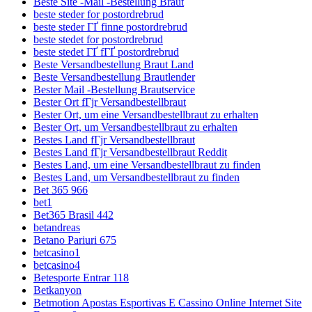
Beste Site -Mail -Bestellung Braut
beste steder for postordrebrud
beste steder ГҐ finne postordrebrud
beste stedet for postordrebrud
beste stedet ГҐ fГҐ postordrebrud
Beste Versandbestellung Braut Land
Beste Versandbestellung Brautlender
Bester Mail -Bestellung Brautservice
Bester Ort fГјr Versandbestellbraut
Bester Ort, um eine Versandbestellbraut zu erhalten
Bester Ort, um Versandbestellbraut zu erhalten
Bestes Land fГјr Versandbestellbraut
Bestes Land fГјr Versandbestellbraut Reddit
Bestes Land, um eine Versandbestellbraut zu finden
Bestes Land, um Versandbestellbraut zu finden
Bet 365 966
bet1
Bet365 Brasil 442
betandreas
Betano Pariuri 675
betcasino1
betcasino4
Betesporte Entrar 118
Betkanyon
Betmotion Apostas Esportivas E Cassino Online Internet Site