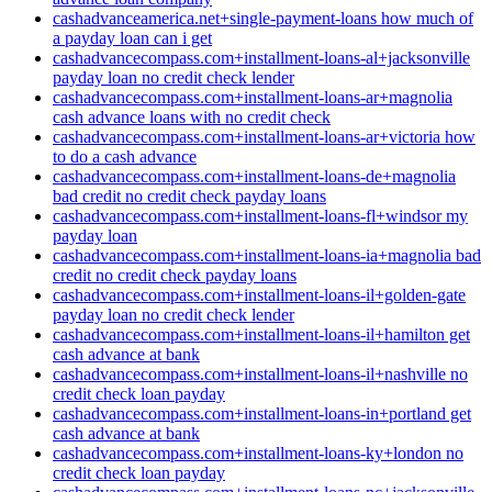
cashadvanceamerica.net+single-payment-loans how much of
a payday loan can i get
cashadvancecompass.com+installment-loans-al+jacksonville
payday loan no credit check lender
cashadvancecompass.com+installment-loans-ar+magnolia
cash advance loans with no credit check
cashadvancecompass.com+installment-loans-ar+victoria how
to do a cash advance
cashadvancecompass.com+installment-loans-de+magnolia
bad credit no credit check payday loans
cashadvancecompass.com+installment-loans-fl+windsor my
payday loan
cashadvancecompass.com+installment-loans-ia+magnolia bad
credit no credit check payday loans
cashadvancecompass.com+installment-loans-il+golden-gate
payday loan no credit check lender
cashadvancecompass.com+installment-loans-il+hamilton get
cash advance at bank
cashadvancecompass.com+installment-loans-il+nashville no
credit check loan payday
cashadvancecompass.com+installment-loans-in+portland get
cash advance at bank
cashadvancecompass.com+installment-loans-ky+london no
credit check loan payday