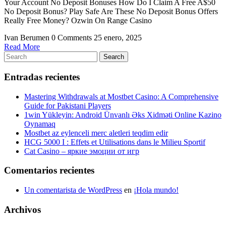
Your Account No Deposit Bonuses How Do I Claim A Free A$50
No Deposit Bonus? Play Safe Are These No Deposit Bonus Offers
Really Free Money? Ozwin On Range Casino
Ivan Berumen
0 Comments
25 enero, 2025
Read
Read More
Search
More
Search
for:
Entradas recientes
Mastering Withdrawals at Mostbet Casino: A Comprehensive
Guide for Pakistani Players
1win Yükleyin: Android Ünvanlı Əks Xidməti Online Kazino
Oynamaq
Mostbet az eylenceli merc aletleri teqdim edir
HCG 5000 I : Effets et Utilisations dans le Milieu Sportif
Cat Casino – яркие эмоции от игр
Comentarios recientes
Un comentarista de WordPress
en
¡Hola mundo!
Archivos