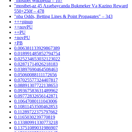
"mostbet Wikipedia – 107
"mostbet-az 45 Azərbaycanda Bukmeker Və Kazino Reward
550+250f – 478
"nba Odds, Betting Lines & Point Propagates" – 343
+++pinup
++novPU
++PU
+novPU
+PB
0.006381133929867389
0.018991485852794754
0.025234653032123022
0.02871714926218183
0.03897690464508463
0.05060088111172656
0.07025577324407817
0.08891307722138653
0.09367583631489962
0.09772832656142871
0.10647080111043006
0.10811453500462853
0.11289722375797662
0.1165030239770819
0.13380991330773218
0.13751089031986907