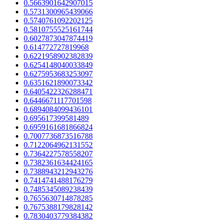
0.5663901642907015
0.5731300965439066
0.5740761092202125
0.5810755525161744
0.6027873047874419
0.614772727819968
0.6221958902382839
0.6254148040033849
0.6275953683253097
0.6351621890073342
0.6405422326288471
0.6446671117701598
0.6894084099436101
0.695617399581489
0.6959161681866824
0.7007736873516788
0.7122064962131552
0.7364227578558207
0.7382361634424165
0.7388943212943276
0.7414741488176279
0.7485345089238439
0.7655630714878285
0.7675388179828142
0.7830403779384382