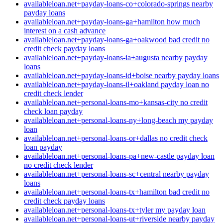
availableloan.net+payday-loans-co+colorado-springs nearby
payday loans
availableloan.net+payday-loans-ga+hamilton how much
interest on a cash advance
availableloan.net+payday-loans-ga+oakwood bad credit no
credit check payday loans
availableloan.net+payday-loans-ia+augusta nearby payday
loans
availableloan.net+payday-loans-id+boise nearby payday loans
availableloan.net+payday-loans-il+oakland payday loan no
credit check lender
availableloan.net+personal-loans-mo+kansas-city no credit
check loan payday
availableloan.net+personal-loans-ny+long-beach my payday
loan
availableloan.net+personal-loans-or+dallas no credit check
loan payday
availableloan.net+personal-loans-pa+new-castle payday loan
no credit check lender
availableloan.net+personal-loans-sc+central nearby payday
loans
availableloan.net+personal-loans-tx+hamilton bad credit no
credit check payday loans
availableloan.net+personal-loans-tx+tyler my payday loan
availableloan.net+personal-loans-ut+riverside nearby payday