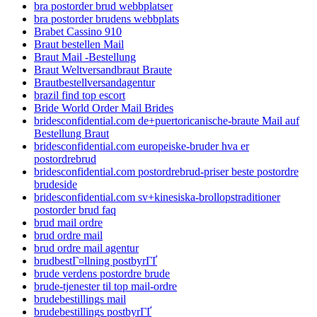
bra postorder brud webbplatser
bra postorder brudens webbplats
Brabet Cassino 910
Braut bestellen Mail
Braut Mail -Bestellung
Braut Weltversandbraut Braute
Brautbestellversandagentur
brazil find top escort
Bride World Order Mail Brides
bridesconfidential.com de+puertoricanische-braute Mail auf
Bestellung Braut
bridesconfidential.com europeiske-bruder hva er
postordrebrud
bridesconfidential.com postordrebrud-priser beste postordre
brudeside
bridesconfidential.com sv+kinesiska-brollopstraditioner
postorder brud faq
brud mail ordre
brud ordre mail
brud ordre mail agentur
brudbestГ¤llning postbyrГҐ
brude verdens postordre brude
brude-tjenester til top mail-ordre
brudebestillings mail
brudebestillings postbyrГҐ