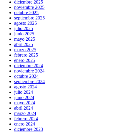
diciembre 2025
noviembre 2025
octubre 2025
septiembre 2025
agosto 2025
julio 2025
junio 2025
mayo 2025
abril 2025
marzo 2025
febrero 2025
enero 2025
diciembre 2024
noviembre 2024
octubre 2024
septiembre 2024
agosto 2024
julio 2024
junio 2024
mayo 2024
abril 2024
marzo 2024
febrero 2024
enero 2024
diciembre 2023