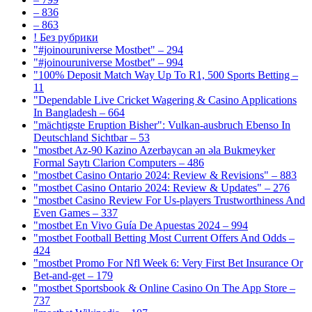
– 836
– 863
! Без рубрики
"#joinouruniverse Mostbet" – 294
"#joinouruniverse Mostbet" – 994
"100% Deposit Match Way Up To R1, 500 Sports Betting –
11
"Dependable Live Cricket Wagering & Casino Applications
In Bangladesh – 664
"mächtigste Eruption Bisher": Vulkan-ausbruch Ebenso In
Deutschland Sichtbar – 53
"mostbet Az-90 Kazino Azerbaycan ən əla Bukmeyker
Formal Saytı Clarion Computers – 486
"mostbet Casino Ontario 2024: Review & Revisions" – 883
"mostbet Casino Ontario 2024: Review & Updates" – 276
"mostbet Casino Review For Us-players Trustworthiness And
Even Games – 337
"mostbet En Vivo Guía De Apuestas 2024 – 994
"mostbet Football Betting Most Current Offers And Odds –
424
"mostbet Promo For Nfl Week 6: Very First Bet Insurance Or
Bet-and-get – 179
"‎mostbet Sportsbook & Online Casino On The App Store –
737