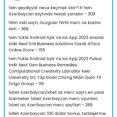
1win qeydiyyat necə keçmək olar? ᐉ 1win
Azərbaycan saytında hesab yaradın – 309
1Win Veb saytı, Güzgülər 1WIN mərc və kazino
Aim – 368
1win Yüklə Android Apk Və Ios App 2023 əvəzsiz
Indir Next Enli Business Solutions Fazak Africa
Online Store – 155
1win Yüklə Android Apk Və Ios App 2023 Pulsuz
Indir Next Gen Business Remedies
Computational Creativity Labrador Keio
University Sfc Tập Đoàn Chứng Nhận Quốc Tế
Origo Group – 116
1xbet Azerbaycan,1xbet az merc saytı, en yaxsi
bukmeker 1xbet Azerbaycan merc oyunlari,
1xbet az, Azerbaycan merc saytlari – 289
1xBet Azərbaycan: 100 dollar bonus, tətbiqetmə,