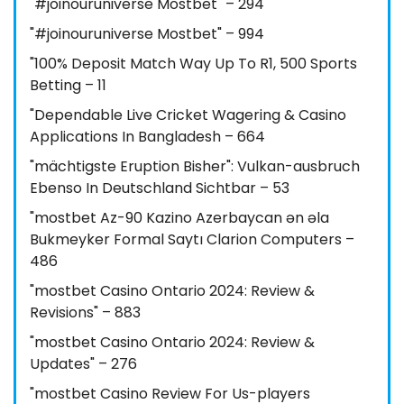
"#joinouruniverse Mostbet" – 294
"#joinouruniverse Mostbet" – 994
"100% Deposit Match Way Up To R1, 500 Sports
Betting – 11
"Dependable Live Cricket Wagering & Casino
Applications In Bangladesh – 664
"mächtigste Eruption Bisher": Vulkan-ausbruch
Ebenso In Deutschland Sichtbar – 53
"mostbet Az-90 Kazino Azerbaycan ən əla
Bukmeyker Formal Saytı Clarion Computers –
486
"mostbet Casino Ontario 2024: Review &
Revisions" – 883
"mostbet Casino Ontario 2024: Review &
Updates" – 276
"mostbet Casino Review For Us-players