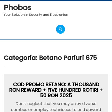
Skip
Phobos
to
content
Your Solution in Security and Electronics
Open
Menu
Categoría:
Betano Pariuri 675
–
COD PROMO BETANO: A THOUSAND
RON REWARD + FIVE HUNDRED ROTIRI +
50 RON 2025
Don’t neglect that you may enjoy diverse
combos or employ techniques to end upward