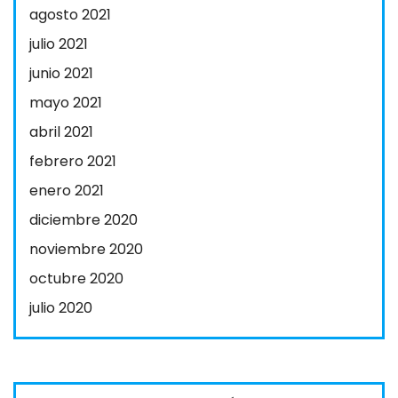
agosto 2021
julio 2021
junio 2021
mayo 2021
abril 2021
febrero 2021
enero 2021
diciembre 2020
noviembre 2020
octubre 2020
julio 2020