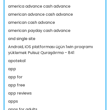
america advance cash advance
american advance cash advance
american cash advance
american payday cash advance
and single site
Android, iOS platforması üçün 1win proqramı
yükləmək Pulsuz Quraşdırma – 841
apoteka1
app
app for
app free
app reviews
apps
apps for adults