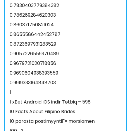
0.7830403779384382
0.786269284620303
0.860371750821024
0.8655586442452787
0.8723697931283529
0.9057226559370489
0.9679721020718856
0.9690604938393559
0.9919333164848703
1
1 xBet Android iOS indir Tətbiq – 598
10 Facts About Filipino Brides
10 parasta postimyyntiГ¤ morsiamen
100_3