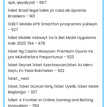
apk, qeydiyyat – 667
1xBet Brazil legal 1xBet pt casa de apostas
Brasileiro – 901
1XBET Mobile APK Smartfon proqramını yükləyin
– 527
1xBet Mobile Vebsayt Və 1x Bet Mobil Uygulama
Indir 2023 794 – 978
1xbet Ng Casino Müəyyən: Premium Oyuna Və
çox Mükafatlara Pasportunuz – 523
1xbet Seyrək 1xbet Azerbaycan,1xbet Az Merc
Saytı, En Yaxsi Bukmeker – 922
1xbet_next
1xbet, 1xbet Güncel Giriş, 1xbet Üyelik, 1xbet Mobil
Başlanğıc – 327
1xBet: A Frontier in Online Gaming and Betting
Innovation – 763