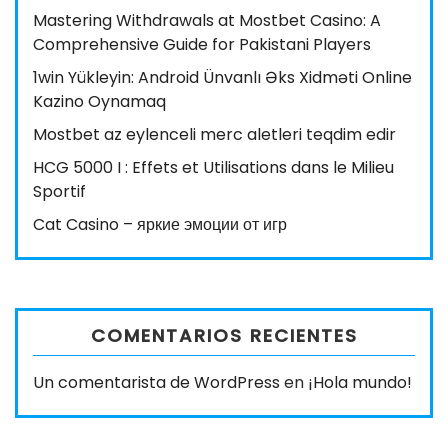
Mastering Withdrawals at Mostbet Casino: A
Comprehensive Guide for Pakistani Players
1win Yükleyin: Android Ünvanlı Əks Xidməti Online
Kazino Oynamaq
Mostbet az eylenceli merc aletleri teqdim edir
HCG 5000 I : Effets et Utilisations dans le Milieu
Sportif
Cat Casino – яркие эмоции от игр
COMENTARIOS RECIENTES
Un comentarista de WordPress
en
¡Hola mundo!