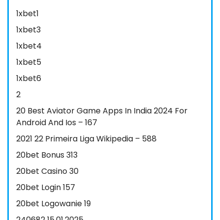
1xbet1
1xbet3
1xbet4
1xbet5
1xbet6
2
20 Best Aviator Game Apps In India 2024 For
Android And Ios – 167
2021 22 Primeira Liga Wikipedia – 588
20bet Bonus 313
20bet Casino 30
20bet Login 157
20bet Logowanie 19
240682 15.01.2025