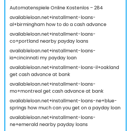
Automatenspiele Online Kostenlos – 284
availableloan.net+installment-loans-
al+birmingham how to do a cash advance
availableloan.net+installment-loans-
co+portland nearby payday loans
availableloan.net+installment-loans-
ia+cincinnati my payday loan
availableloan.net+installment-loans-il+oakland
get cash advance at bank
availableloan.net+installment-loans-
mo+montreal get cash advance at bank
availableloan.net+installment-loans-ne+blue-
springs how much can you get on a payday loan
availableloan.net+installment-loans-
ne+emerald nearby payday loans