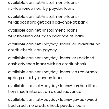
availableloan.net+installment-loans-
ny+lawrence nearby payday loans
availableloan.net+installment-loans-
wi+abbotsford get cash advance at bank
availableloan.net+installment-loans-
wi+cleveland get cash advance at bank
availableloan.net+payday-loans-al+riverside no
credit check loan payday
availableloan.net+payday-loans-ar+oakland
cash advance loans with no credit check
availableloan.net+payday-loans-co+colorado-
springs nearby payday loans
availableloan.net+payday-loans-ga+hamilton
how much interest on a cash advance
availableloan.net+payday-loans-ga+oakwood
bad credit no credit check payday loans