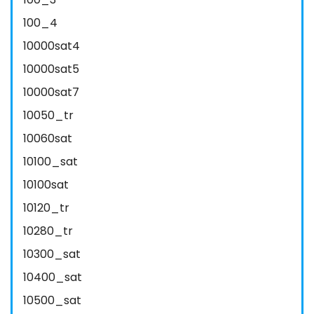
100_4
10000sat4
10000sat5
10000sat7
10050_tr
10060sat
10100_sat
10100sat
10120_tr
10280_tr
10300_sat
10400_sat
10500_sat