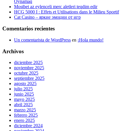
Oynamaq
Mostbet az eylenceli merc aletleri teqdim edir
HCG 5000 I : Effets et Utilisations dans le Milieu Sportif
Cat Casino – яркие эмоции от игр
Comentarios recientes
Un comentarista de WordPress
en
¡Hola mundo!
Archivos
diciembre 2025
noviembre 2025
octubre 2025
septiembre 2025
agosto 2025
julio 2025
junio 2025
mayo 2025
abril 2025
marzo 2025
febrero 2025
enero 2025
diciembre 2024
noviembre 2024