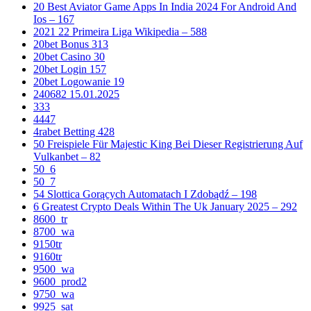
20 Best Aviator Game Apps In India 2024 For Android And
Ios – 167
2021 22 Primeira Liga Wikipedia – 588
20bet Bonus 313
20bet Casino 30
20bet Login 157
20bet Logowanie 19
240682 15.01.2025
333
4447
4rabet Betting 428
50 Freispiele Für Majestic King Bei Dieser Registrierung Auf
Vulkanbet – 82
50_6
50_7
54 Slottica Gorących Automatach I Zdobądź – 198
6 Greatest Crypto Deals Within The Uk January 2025 – 292
8600_tr
8700_wa
9150tr
9160tr
9500_wa
9600_prod2
9750_wa
9925_sat