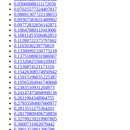
0.05060088111172656
0.07025577324407817
0.08891307722138653
0.09367583631489962
0.09772832656142871
0.10647080111043006
0.10811453500462853
0.11289722375797662
0.1165030239770819
0.13380991330773218
0.13751089031986907
0.15326825566110047
0.1536874121173316
0.15426308574950942
0.15915196031225387
0.19565264941740668
0.2383510931204973
0.24147475868998136
0.2611964348964755
0.27955584607660977
0.2813511275364201
0.28179809496758856
0.32799239219907805
0.3660731602079442
0.3901353861396798