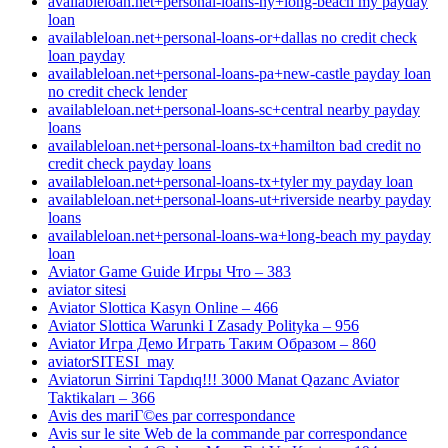
availableloan.net+personal-loans-ny+long-beach my payday
loan
availableloan.net+personal-loans-or+dallas no credit check
loan payday
availableloan.net+personal-loans-pa+new-castle payday loan
no credit check lender
availableloan.net+personal-loans-sc+central nearby payday
loans
availableloan.net+personal-loans-tx+hamilton bad credit no
credit check payday loans
availableloan.net+personal-loans-tx+tyler my payday loan
availableloan.net+personal-loans-ut+riverside nearby payday
loans
availableloan.net+personal-loans-wa+long-beach my payday
loan
Aviator Game Guide Игры Что – 383
aviator sitesi
Aviator Slottica Kasyn Online – 466
Aviator Slottica Warunki I Zasady Polityka – 956
Aviator Игра Демо Играть Таким Образом – 860
aviatorSITESI_may
Aviatorun Sirrini Tapdıq!!! 3000 Manat Qazanc Aviator
Taktikaları – 366
Avis des mariГ©es par correspondance
Avis sur le site Web de la commande par correspondance