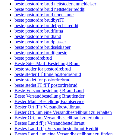
beste postordre brud nettsteder anmeldelser
beste postordre brud nettsteder reddit
beste postordre brud noensinne
beste postordre brudbyrГҐ
beste postordre brudebyrГҐ reddit
beste postordre brudfirma
beste postordre brudland
beste postordre brudplasser
beste postordre brudselskaper
beste postordre brudtjeneste
beste postordrebrud
Beste Site -Mail -Bestellung Braut
beste steder for postordrebrud
beste steder ГҐ finne postordrebrud
beste stedet for postordrebrud
beste stedet ГҐ fГҐ postordrebrud
Beste Versandbestellung Braut Land
Beste Versandbestellung Brautlender
Bester Mail -Bestellung Brautservice
Bester Ort fГјr Versandbestellbraut
Bester Ort, um eine Versandbestellbraut zu erhalten
Bester Ort, um Versandbestellbraut zu erhalten
Bestes Land fГјr Versandbestellbraut
Bestes Land fГјr Versandbestellbraut Reddit
Bestes Land, um eine Versandbestellbraut zu finden