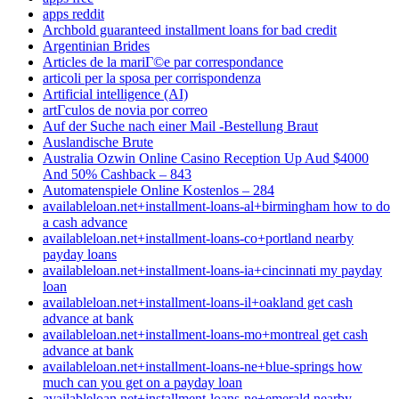
apps reddit
Archbold guaranteed installment loans for bad credit
Argentinian Brides
Articles de la mariГ©e par correspondance
articoli per la sposa per corrispondenza
Artificial intelligence (AI)
artГ­culos de novia por correo
Auf der Suche nach einer Mail -Bestellung Braut
Auslandische Brute
Australia Ozwin Online Casino Reception Up Aud $4000
And 50% Cashback – 843
Automatenspiele Online Kostenlos – 284
availableloan.net+installment-loans-al+birmingham how to do
a cash advance
availableloan.net+installment-loans-co+portland nearby
payday loans
availableloan.net+installment-loans-ia+cincinnati my payday
loan
availableloan.net+installment-loans-il+oakland get cash
advance at bank
availableloan.net+installment-loans-mo+montreal get cash
advance at bank
availableloan.net+installment-loans-ne+blue-springs how
much can you get on a payday loan
availableloan.net+installment-loans-ne+emerald nearby