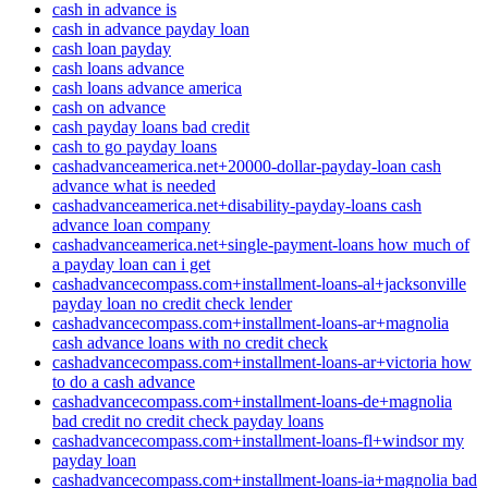
cash in advance is
cash in advance payday loan
cash loan payday
cash loans advance
cash loans advance america
cash on advance
cash payday loans bad credit
cash to go payday loans
cashadvanceamerica.net+20000-dollar-payday-loan cash
advance what is needed
cashadvanceamerica.net+disability-payday-loans cash
advance loan company
cashadvanceamerica.net+single-payment-loans how much of
a payday loan can i get
cashadvancecompass.com+installment-loans-al+jacksonville
payday loan no credit check lender
cashadvancecompass.com+installment-loans-ar+magnolia
cash advance loans with no credit check
cashadvancecompass.com+installment-loans-ar+victoria how
to do a cash advance
cashadvancecompass.com+installment-loans-de+magnolia
bad credit no credit check payday loans
cashadvancecompass.com+installment-loans-fl+windsor my
payday loan
cashadvancecompass.com+installment-loans-ia+magnolia bad