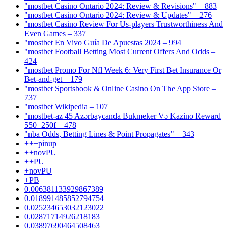
"mostbet Casino Ontario 2024: Review & Revisions" – 883
"mostbet Casino Ontario 2024: Review & Updates" – 276
"mostbet Casino Review For Us-players Trustworthiness And
Even Games – 337
"mostbet En Vivo Guía De Apuestas 2024 – 994
"mostbet Football Betting Most Current Offers And Odds –
424
"mostbet Promo For Nfl Week 6: Very First Bet Insurance Or
Bet-and-get – 179
"‎mostbet Sportsbook & Online Casino On The App Store –
737
"mostbet Wikipedia – 107
"mostbet-az 45 Azərbaycanda Bukmeker Və Kazino Reward
550+250f – 478
"nba Odds, Betting Lines & Point Propagates" – 343
+++pinup
++novPU
++PU
+novPU
+PB
0.006381133929867389
0.018991485852794754
0.025234653032123022
0.02871714926218183
0.03897690464508463