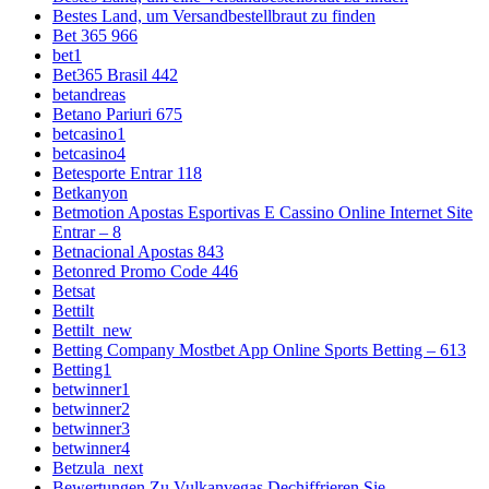
Bestes Land, um Versandbestellbraut zu finden
Bet 365 966
bet1
Bet365 Brasil 442
betandreas
Betano Pariuri 675
betcasino1
betcasino4
Betesporte Entrar 118
Betkanyon
Betmotion Apostas Esportivas E Cassino Online Internet Site
Entrar – 8
Betnacional Apostas 843
Betonred Promo Code 446
Betsat
Bettilt
Bettilt_new
Betting Company Mostbet App Online Sports Betting – 613
Betting1
betwinner1
betwinner2
betwinner3
betwinner4
Betzula_next
Bewertungen Zu Vulkanvegas Dechiffrieren Sie