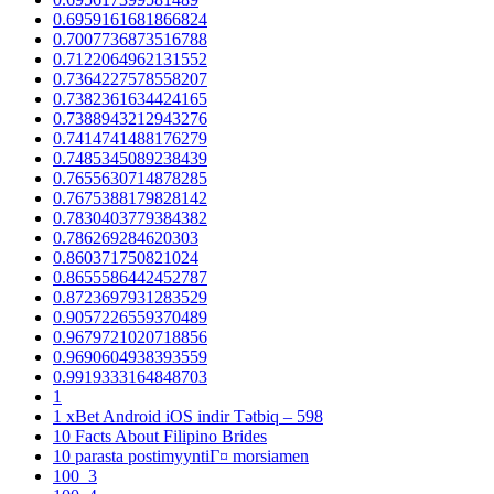
0.6959161681866824
0.7007736873516788
0.7122064962131552
0.7364227578558207
0.7382361634424165
0.7388943212943276
0.7414741488176279
0.7485345089238439
0.7655630714878285
0.7675388179828142
0.7830403779384382
0.786269284620303
0.860371750821024
0.8655586442452787
0.8723697931283529
0.9057226559370489
0.9679721020718856
0.9690604938393559
0.9919333164848703
1
1 xBet Android iOS indir Tətbiq – 598
10 Facts About Filipino Brides
10 parasta postimyyntiГ¤ morsiamen
100_3