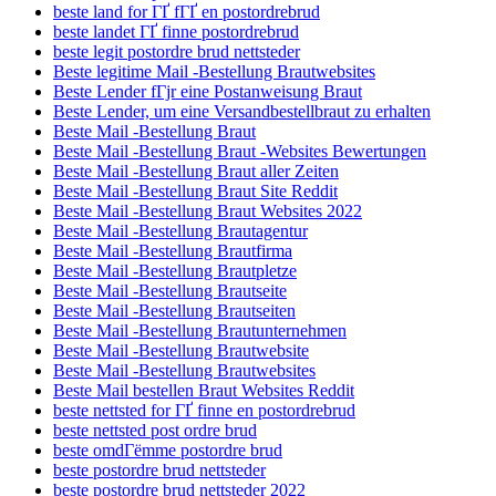
beste land for ГҐ fГҐ en postordrebrud
beste landet ГҐ finne postordrebrud
beste legit postordre brud nettsteder
Beste legitime Mail -Bestellung Brautwebsites
Beste Lender fГјr eine Postanweisung Braut
Beste Lender, um eine Versandbestellbraut zu erhalten
Beste Mail -Bestellung Braut
Beste Mail -Bestellung Braut -Websites Bewertungen
Beste Mail -Bestellung Braut aller Zeiten
Beste Mail -Bestellung Braut Site Reddit
Beste Mail -Bestellung Braut Websites 2022
Beste Mail -Bestellung Brautagentur
Beste Mail -Bestellung Brautfirma
Beste Mail -Bestellung Brautpletze
Beste Mail -Bestellung Brautseite
Beste Mail -Bestellung Brautseiten
Beste Mail -Bestellung Brautunternehmen
Beste Mail -Bestellung Brautwebsite
Beste Mail -Bestellung Brautwebsites
Beste Mail bestellen Braut Websites Reddit
beste nettsted for ГҐ finne en postordrebrud
beste nettsted post ordre brud
beste omdГёmme postordre brud
beste postordre brud nettsteder
beste postordre brud nettsteder 2022