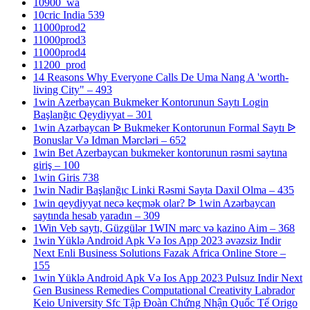
10900_wa
10cric India 539
11000prod2
11000prod3
11000prod4
11200_prod
14 Reasons Why Everyone Calls De Uma Nang A 'worth-
living City" – 493
1win Azerbaycan Bukmeker Kontorunun Saytı Login
Başlanğıc Qeydiyyat – 301
1win Azərbaycan ᐉ Bukmeker Kontorunun Formal Saytı ᐉ
Bonuslar Və Idman Mərcləri – 652
1win Bet Azerbaycan bukmeker kontorunun rəsmi saytına
giriş – 100
1win Giris 738
1win Nadir Başlanğıc Linki Rəsmi Sayta Daxil Olma – 435
1win qeydiyyat necə keçmək olar? ᐉ 1win Azərbaycan
saytında hesab yaradın – 309
1Win Veb saytı, Güzgülər 1WIN mərc və kazino Aim – 368
1win Yüklə Android Apk Və Ios App 2023 əvəzsiz Indir
Next Enli Business Solutions Fazak Africa Online Store –
155
1win Yüklə Android Apk Və Ios App 2023 Pulsuz Indir Next
Gen Business Remedies Computational Creativity Labrador
Keio University Sfc Tập Đoàn Chứng Nhận Quốc Tế Origo