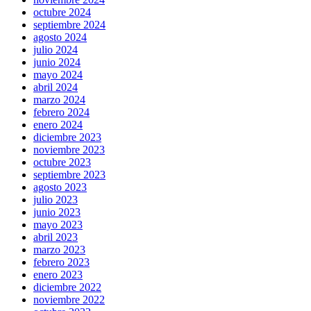
octubre 2024
septiembre 2024
agosto 2024
julio 2024
junio 2024
mayo 2024
abril 2024
marzo 2024
febrero 2024
enero 2024
diciembre 2023
noviembre 2023
octubre 2023
septiembre 2023
agosto 2023
julio 2023
junio 2023
mayo 2023
abril 2023
marzo 2023
febrero 2023
enero 2023
diciembre 2022
noviembre 2022