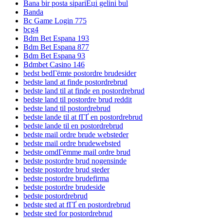
Bana bir posta sipariЕџi gelini bul
Banda
Bc Game Login 775
bcg4
Bdm Bet Espana 193
Bdm Bet Espana 877
Bdm Bet Espana 93
Bdmbet Casino 146
bedst bedГёmte postordre brudesider
bedste land at finde postordrebrud
bedste land til at finde en postordrebrud
bedste land til postordre brud reddit
bedste land til postordrebrud
bedste lande til at fГҐ en postordrebrud
bedste lande til en postordrebrud
bedste mail ordre brude websteder
bedste mail ordre brudewebsted
bedste omdГёmme mail ordre brud
bedste postordre brud nogensinde
bedste postordre brud steder
bedste postordre brudefirma
bedste postordre brudeside
bedste postordrebrud
bedste sted at fГҐ en postordrebrud
bedste sted for postordrebrud