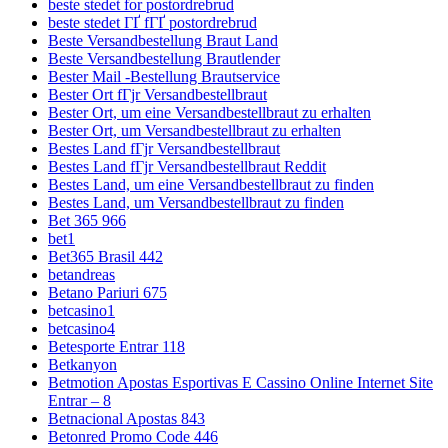
beste stedet for postordrebrud
beste stedet ГҐ fГҐ postordrebrud
Beste Versandbestellung Braut Land
Beste Versandbestellung Brautlender
Bester Mail -Bestellung Brautservice
Bester Ort fГјr Versandbestellbraut
Bester Ort, um eine Versandbestellbraut zu erhalten
Bester Ort, um Versandbestellbraut zu erhalten
Bestes Land fГјr Versandbestellbraut
Bestes Land fГјr Versandbestellbraut Reddit
Bestes Land, um eine Versandbestellbraut zu finden
Bestes Land, um Versandbestellbraut zu finden
Bet 365 966
bet1
Bet365 Brasil 442
betandreas
Betano Pariuri 675
betcasino1
betcasino4
Betesporte Entrar 118
Betkanyon
Betmotion Apostas Esportivas E Cassino Online Internet Site
Entrar – 8
Betnacional Apostas 843
Betonred Promo Code 446