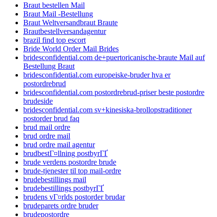
Braut bestellen Mail
Braut Mail -Bestellung
Braut Weltversandbraut Braute
Brautbestellversandagentur
brazil find top escort
Bride World Order Mail Brides
bridesconfidential.com de+puertoricanische-braute Mail auf
Bestellung Braut
bridesconfidential.com europeiske-bruder hva er
postordrebrud
bridesconfidential.com postordrebrud-priser beste postordre
brudeside
bridesconfidential.com sv+kinesiska-brollopstraditioner
postorder brud faq
brud mail ordre
brud ordre mail
brud ordre mail agentur
brudbestГ¤llning postbyrГҐ
brude verdens postordre brude
brude-tjenester til top mail-ordre
brudebestillings mail
brudebestillings postbyrГҐ
brudens vГ¤rlds postorder brudar
brudeparets ordre bruder
brudepostordre