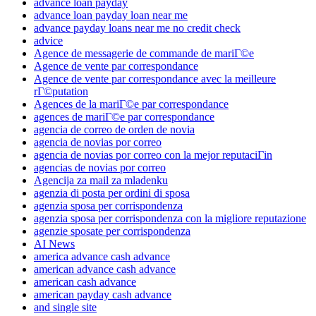
advance loan payday
advance loan payday loan near me
advance payday loans near me no credit check
advice
Agence de messagerie de commande de mariГ©e
Agence de vente par correspondance
Agence de vente par correspondance avec la meilleure
rГ©putation
Agences de la mariГ©e par correspondance
agences de mariГ©e par correspondance
agencia de correo de orden de novia
agencia de novias por correo
agencia de novias por correo con la mejor reputaciГіn
agencias de novias por correo
Agencija za mail za mladenku
agenzia di posta per ordini di sposa
agenzia sposa per corrispondenza
agenzia sposa per corrispondenza con la migliore reputazione
agenzie sposate per corrispondenza
AI News
america advance cash advance
american advance cash advance
american cash advance
american payday cash advance
and single site