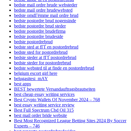
bedste mail ordre brude websteder
bedste mail ordre brudewebsted
bedste omdГёmme mail ordre brud
bedste postordre brud nogensinde
bedste postordre brud steder
bedste postordre brudefirma
bedste postordre brudeside
bedste postordrebrud
bedste sted at fГҐ en postordrebrud
bedste sted for postordrebrud
bedste steder at fГҐ postordrebrud
bedste steder for postordrebrud
bedste websted til at finde en postordrebrud
belgium escort girl here
belugasitesi_mAY
best apps
BEST bewertete Versandauftragsbrautseiten
best cheap essay writing services
Best Crypto Wallets Of November 2024 – 768
best essay writing service review
Best Full Spectrum Cbd Oil 315
best mail order bride website
Best Most Recognized League Betting Sites 2024 By Soccer
Experts – 746