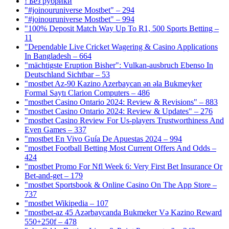
! Без рубрики
"#joinouruniverse Mostbet" – 294
"#joinouruniverse Mostbet" – 994
"100% Deposit Match Way Up To R1, 500 Sports Betting –
11
"Dependable Live Cricket Wagering & Casino Applications
In Bangladesh – 664
"mächtigste Eruption Bisher": Vulkan-ausbruch Ebenso In
Deutschland Sichtbar – 53
"mostbet Az-90 Kazino Azerbaycan ən əla Bukmeyker
Formal Saytı Clarion Computers – 486
"mostbet Casino Ontario 2024: Review & Revisions" – 883
"mostbet Casino Ontario 2024: Review & Updates" – 276
"mostbet Casino Review For Us-players Trustworthiness And
Even Games – 337
"mostbet En Vivo Guía De Apuestas 2024 – 994
"mostbet Football Betting Most Current Offers And Odds –
424
"mostbet Promo For Nfl Week 6: Very First Bet Insurance Or
Bet-and-get – 179
"‎mostbet Sportsbook & Online Casino On The App Store –
737
"mostbet Wikipedia – 107
"mostbet-az 45 Azərbaycanda Bukmeker Və Kazino Reward
550+250f – 478