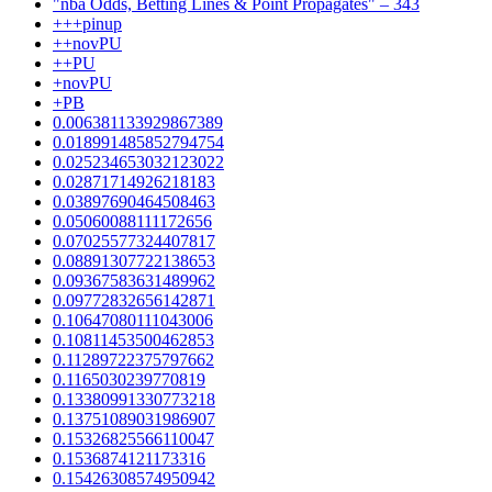
"nba Odds, Betting Lines & Point Propagates" – 343
+++pinup
++novPU
++PU
+novPU
+PB
0.006381133929867389
0.018991485852794754
0.025234653032123022
0.02871714926218183
0.03897690464508463
0.05060088111172656
0.07025577324407817
0.08891307722138653
0.09367583631489962
0.09772832656142871
0.10647080111043006
0.10811453500462853
0.11289722375797662
0.1165030239770819
0.13380991330773218
0.13751089031986907
0.15326825566110047
0.1536874121173316
0.15426308574950942