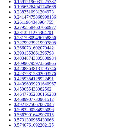
0.15915196031225387
0.19565264941740668
0.2383510931204973
0.24147475868998136
0.2611964348964755
0.27955584607660977
0.2813511275364201
0.28179809496758856
0.32799239219907805
0.3660731602079442
0.3901353861396798
0.40348743805808984
0.40990795973369865
0.42088638131595746
0.42375812802003576
0.4259354128922491
0.44096099291640967
0.450055433082562
0.46477852806156283
0.4689907730961512
0.4921875067067045
0.5083290584955096
0.5663901642907015
0.5731300965439066
0.5740761092202125