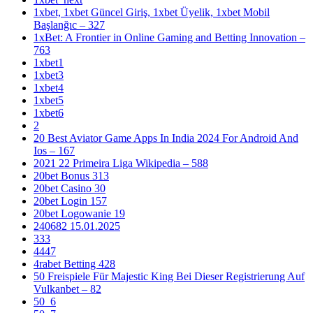
1xbet, 1xbet Güncel Giriş, 1xbet Üyelik, 1xbet Mobil
Başlanğıc – 327
1xBet: A Frontier in Online Gaming and Betting Innovation –
763
1xbet1
1xbet3
1xbet4
1xbet5
1xbet6
2
20 Best Aviator Game Apps In India 2024 For Android And
Ios – 167
2021 22 Primeira Liga Wikipedia – 588
20bet Bonus 313
20bet Casino 30
20bet Login 157
20bet Logowanie 19
240682 15.01.2025
333
4447
4rabet Betting 428
50 Freispiele Für Majestic King Bei Dieser Registrierung Auf
Vulkanbet – 82
50_6