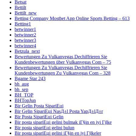
Betsat
Bettilt
Bettilt_new
Betting Company Mostbet App Online Sports Betting – 613
Betting1
betwinner1
betwinner2
betwinner3
betwinner4
Betzula_next
Bewertungen Zu Vulkanvegas Dechiffrieren Sie
Kundenbewertungen über Vulkanvegas Com – 75
Bewertungen Zu Vulkanvegas Dechiffrieren Sie
Kundenbewertungen Zu Vulkanvegas Com – 328
Bgame Star 243
bh_aug
bh_sep
BH_TOP
BHTopJun
Bir Gelin Posta SipariЕџi
Bir Gelin SipariЕџi NasД±l Posta YapД±lД±r
Bir Posta SipariЕџi Gelin
Bir posta sipariЕџi gelini bulmak iГ§in en iyi Гјlke
Bir posta sipariЕџi gelini bulun
Bir posta sipariЕџi gelini iГ§in en iyi Гјlkeler