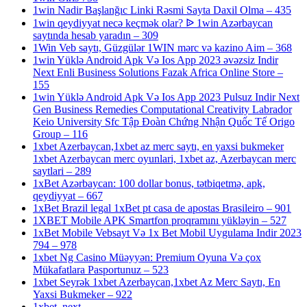
1win Nadir Başlanğıc Linki Rəsmi Sayta Daxil Olma – 435
1win qeydiyyat necə keçmək olar? ᐉ 1win Azərbaycan
saytında hesab yaradın – 309
1Win Veb saytı, Güzgülər 1WIN mərc və kazino Aim – 368
1win Yüklə Android Apk Və Ios App 2023 əvəzsiz Indir
Next Enli Business Solutions Fazak Africa Online Store –
155
1win Yüklə Android Apk Və Ios App 2023 Pulsuz Indir Next
Gen Business Remedies Computational Creativity Labrador
Keio University Sfc Tập Đoàn Chứng Nhận Quốc Tế Origo
Group – 116
1xbet Azerbaycan,1xbet az merc saytı, en yaxsi bukmeker
1xbet Azerbaycan merc oyunlari, 1xbet az, Azerbaycan merc
saytlari – 289
1xBet Azərbaycan: 100 dollar bonus, tətbiqetmə, apk,
qeydiyyat – 667
1xBet Brazil legal 1xBet pt casa de apostas Brasileiro – 901
1XBET Mobile APK Smartfon proqramını yükləyin – 527
1xBet Mobile Vebsayt Və 1x Bet Mobil Uygulama Indir 2023
794 – 978
1xbet Ng Casino Müəyyən: Premium Oyuna Və çox
Mükafatlara Pasportunuz – 523
1xbet Seyrək 1xbet Azerbaycan,1xbet Az Merc Saytı, En
Yaxsi Bukmeker – 922
1xbet_next