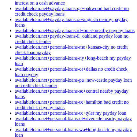
interest on a cash advance
availableloan.net+payday-loans-ga+oakwood bad credit no
credit check payday loans
availableloan.net+payday-loans-ia+augusta nearby payday
loans
availableloan.net+payday-loans-id+boise nearby payday loans
availableloan.net+payday-loans-il+oakland payday loan no
credit check lender
availableloan.net+personal-loans-mo+kansas-city no credit
check loan payday
availableloan.net+personal-loans-ny+long-beach my payday
loan
availableloan.net+personal-loans-or+dallas no credit check
loan payday
availableloan.net+personal-loans-pa+new-castle payday loan
no credit check lender
availableloan.net+personal-loans-sc+central nearby payday
loans
availableloan.net+personal-loans-tx+hamilton bad credit no
credit check payday loans
availableloan.net+personal-loans-tx+tyler my payday loan
availableloan.net+personal-loans-ut+riverside nearby payday
loans
availableloan.net+personal-loans-wa+long-beach my payday
loan