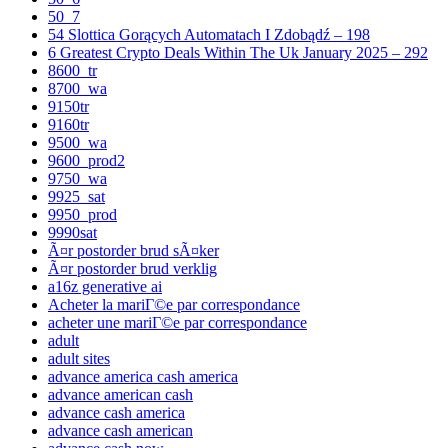
50_7
54 Slottica Gorących Automatach I Zdobądź – 198
6 Greatest Crypto Deals Within The Uk January 2025 – 292
8600_tr
8700_wa
9150tr
9160tr
9500_wa
9600_prod2
9750_wa
9925_sat
9950_prod
9990sat
Ã¤r postorder brud sÃ¤ker
Ã¤r postorder brud verklig
a16z generative ai
Acheter la mariГ©e par correspondance
acheter une mariГ©e par correspondance
adult
adult sites
advance america cash america
advance american cash
advance cash america
advance cash american