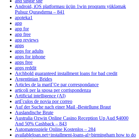
and single site
Android, iOS platforması üçün 1win proqramı yükləmək
Pulsuz Quraşdırma – 841
apoteka1
app
app for
app free
app reviews
apps
apps for adults
apps for iphone
apps free
apps reddit
Archbold guaranteed installment loans for bad credit
Argentinian Brides
Articles de la mariГ©e par correspondance
articoli per la sposa per corrispondenza
Artificial intelligence (AI)
artГ­culos de novia por correo
Auf der Suche nach einer Mail -Bestellung Braut
Auslandische Brute
Australia Ozwin Online Casino Reception Up Aud $4000
And 50% Cashback – 843
Automatenspiele Online Kostenlos – 284
availableloan.net+installment-loans-al+birmingham how to do