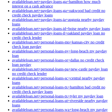
availableloan.net+payday-loans-ga+hamilton how much
interest on a cash advance
availableloan.net+payday-loans-ga+oakwood bad credit no
credit check payday loans
availableloan.net+payday-loans-ia+augusta nearby payday
loans
availableloan.net+payday-loans-id+boise nearby payday loans
availableloan.net+payday-loans-il+oakland payday loan no
credit check lender
availableloan.net+personal-loans-mo+kansas-city no credit
check loan payday
availableloan.net+personal-loans-ny+long-beach my payday
loan
availableloan.net+personal-loans-or+dallas no credit check
loan payday
availableloan.net+personal-loans-pa+new-castle payday loan
no credit check lender
availableloan.net+personal-loans-sc+central nearby payday
loans
availableloan.net+personal-loans-tx+hamilton bad credit no
credit check payday loans
availableloan.net+personal-loans-tx+tyler my payday loan
availableloan.net+personal-loans-ut+riverside nearby payday
loans
availableloan.net+personal-loans-wa+long-beach my payday