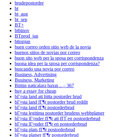
brudepostordre
bt
bt_aug
bt_sep
BT+
btbtnov
BTprod_jan
bttopjan
buen correo orden sitio web de la novia
buenos sitios de novias por correo
buon sito web per la sposa per corrispondenza
buona idea per la sposa per corrispondenza?
buscando una novia por correo
Business, Advertising
Business, Marketing
Bütün nəticələrə baxın .. – 367
buy a essay for cheap
bГ¤sta land att hitta postorder brud
bГ¤sta land fГ¶r postorder brud reddit
bГ¤sta land fГ¶r postorderbrud
bГ¤sta legitima postorder brudens webbplatser
bГ¤sta lГ¤nder fГ¶r att fГҐ en postorderbrud
bГ¤sta lГ¤nder fГ¶r en postorderbrud
bГ¤sta plats fГ¶r postorderbrud
bГ¤sta platser fГ¶r postorderbrud