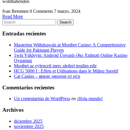
wohlhabenden
Ivan Berumen
0 Comments
7 marzo, 2024
Read
Read More
Search
More
Search
for:
Entradas recientes
Mastering Withdrawals at Mostbet Casino: A Comprehensive
Guide for Pakistani Players
1win Yükleyin: Android Ünvanlı Əks Xidməti Online Kazino
Oynamaq
Mostbet az eylenceli merc aletleri teqdim edir
HCG 5000 I : Effets et Utilisations dans le Milieu Sportif
Cat Casino – яркие эмоции от игр
Comentarios recientes
Un comentarista de WordPress
en
¡Hola mundo!
Archivos
diciembre 2025
noviembre 2025