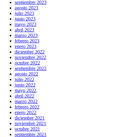
septiembre 2023
agosto 2023
julio 2023
junio 2023
mayo 2023
abril 2023
marzo 2023
febrero 2023
enero 2023
diciembre 2022
noviembre 2022
octubre 2022
septiembre 2022
agosto 2022
julio 2022
junio 2022
mayo 2022
abril 2022
marzo 2022
febrero 2022
enero 2022
diciembre 2021
noviembre 2021
octubre 2021
septiembre 2021