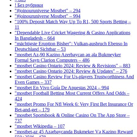
! Без рубрики
"#joinouruniverse Mostbet" – 294
"#joinouruniverse Mostbet" – 994
"100% Deposit Match Way Up To R1, 500 Sports Betting –
11
"Dependable Live Cricket Wagering & Casino Applications
In Bangladesh – 664
"mächtigste Eruption Bisher": Vulkan-ausbruch Ebenso In
Deutschland Sichtbar – 53
"mostbet Az-90 Kazino Azerbaycan ən əla Bukmeyker
Formal Saytı Clarion Computers – 486
"mostbet Casino Ontario 2024: Review & Revisions" – 883
"mostbet Casino Ontario 2024: Review & Updates" – 276
"mostbet Casino Review For Us-players Trustworthiness And
Even Games – 337
"mostbet En Vivo Guía De Apuestas 2024 – 994
"mostbet Football Betting Most Current Offers And Odds –
424
"mostbet Promo For Nfl Week 6: Very First Bet Insurance Or
Bet-and-get – 179
"‎mostbet Sportsbook & Online Casino On The App Store –
737
"mostbet Wikipedia – 107
"mostbet-az 45 Azərbaycanda Bukmeker Və Kazino Reward