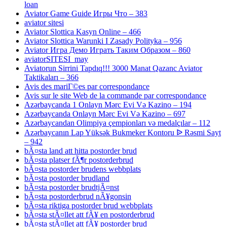
loan
Aviator Game Guide Игры Что – 383
aviator sitesi
Aviator Slottica Kasyn Online – 466
Aviator Slottica Warunki I Zasady Polityka – 956
Aviator Игра Демо Играть Таким Образом – 860
aviatorSITESI_may
Aviatorun Sirrini Tapdıq!!! 3000 Manat Qazanc Aviator
Taktikaları – 366
Avis des mariГ©es par correspondance
Avis sur le site Web de la commande par correspondance
Azərbaycanda 1 Onlayn Mərc Evi Və Kazino – 194
Azərbaycanda Onlayn Mərc Evi Və Kazino – 697
Azərbaycandan Olimpiya çempionları və medalçılar – 112
Azərbaycanın Lap Yüksək Bukmeker Kontoru ᐉ Rəsmi Sayt
– 942
bÃ¤sta land att hitta postorder brud
bÃ¤sta platser fÃ¶r postorderbrud
bÃ¤sta postorder brudens webbplats
bÃ¤sta postorder brudland
bÃ¤sta postorder brudtjÃ¤nst
bÃ¤sta postorderbrud nÃ¥gonsin
bÃ¤sta riktiga postorder brud webbplats
bÃ¤sta stÃ¤llet att fÃ¥ en postorderbrud
bÃ¤sta stÃ¤llet att fÃ¥ postorder brud