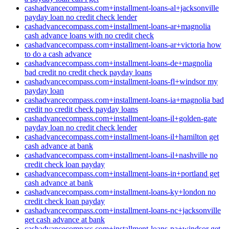
cashadvancecompass.com+installment-loans-al+jacksonville
payday loan no credit check lender
cashadvancecompass.com+installment-loans-ar+magnolia
cash advance loans with no credit check
cashadvancecompass.com+installment-loans-ar+victoria how
to do a cash advance
cashadvancecompass.com+installment-loans-de+magnolia
bad credit no credit check payday loans
cashadvancecompass.com+installment-loans-fl+windsor my
payday loan
cashadvancecompass.com+installment-loans-ia+magnolia bad
credit no credit check payday loans
cashadvancecompass.com+installment-loans-il+golden-gate
payday loan no credit check lender
cashadvancecompass.com+installment-loans-il+hamilton get
cash advance at bank
cashadvancecompass.com+installment-loans-il+nashville no
credit check loan payday
cashadvancecompass.com+installment-loans-in+portland get
cash advance at bank
cashadvancecompass.com+installment-loans-ky+london no
credit check loan payday
cashadvancecompass.com+installment-loans-nc+jacksonville
get cash advance at bank
cashadvancecompass.com+installment-loans-pa+windsor get