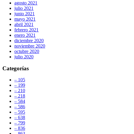
agosto 2021
julio 2021
junio 2021
mayo 2021
abril 2021
febrero 2021
enero 2021
diciembre 2020
noviembre 2020
octubre 2020
julio 2020
Categorías
– 105
– 199
– 210
– 218
– 584
– 586
– 595
– 638
– 799
– 836
– 863