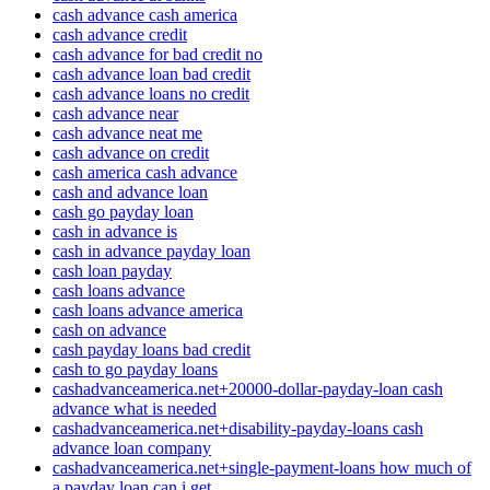
cash advance cash america
cash advance credit
cash advance for bad credit no
cash advance loan bad credit
cash advance loans no credit
cash advance near
cash advance neat me
cash advance on credit
cash america cash advance
cash and advance loan
cash go payday loan
cash in advance is
cash in advance payday loan
cash loan payday
cash loans advance
cash loans advance america
cash on advance
cash payday loans bad credit
cash to go payday loans
cashadvanceamerica.net+20000-dollar-payday-loan cash
advance what is needed
cashadvanceamerica.net+disability-payday-loans cash
advance loan company
cashadvanceamerica.net+single-payment-loans how much of
a payday loan can i get