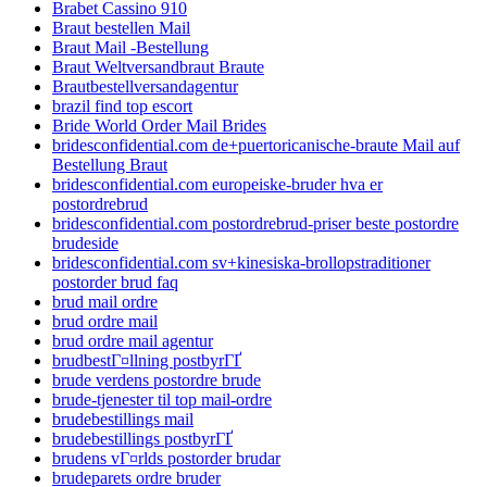
Brabet Cassino 910
Braut bestellen Mail
Braut Mail -Bestellung
Braut Weltversandbraut Braute
Brautbestellversandagentur
brazil find top escort
Bride World Order Mail Brides
bridesconfidential.com de+puertoricanische-braute Mail auf
Bestellung Braut
bridesconfidential.com europeiske-bruder hva er
postordrebrud
bridesconfidential.com postordrebrud-priser beste postordre
brudeside
bridesconfidential.com sv+kinesiska-brollopstraditioner
postorder brud faq
brud mail ordre
brud ordre mail
brud ordre mail agentur
brudbestГ¤llning postbyrГҐ
brude verdens postordre brude
brude-tjenester til top mail-ordre
brudebestillings mail
brudebestillings postbyrГҐ
brudens vГ¤rlds postorder brudar
brudeparets ordre bruder