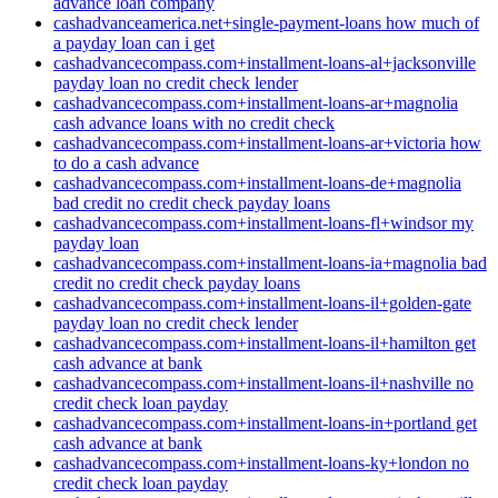
advance loan company
cashadvanceamerica.net+single-payment-loans how much of
a payday loan can i get
cashadvancecompass.com+installment-loans-al+jacksonville
payday loan no credit check lender
cashadvancecompass.com+installment-loans-ar+magnolia
cash advance loans with no credit check
cashadvancecompass.com+installment-loans-ar+victoria how
to do a cash advance
cashadvancecompass.com+installment-loans-de+magnolia
bad credit no credit check payday loans
cashadvancecompass.com+installment-loans-fl+windsor my
payday loan
cashadvancecompass.com+installment-loans-ia+magnolia bad
credit no credit check payday loans
cashadvancecompass.com+installment-loans-il+golden-gate
payday loan no credit check lender
cashadvancecompass.com+installment-loans-il+hamilton get
cash advance at bank
cashadvancecompass.com+installment-loans-il+nashville no
credit check loan payday
cashadvancecompass.com+installment-loans-in+portland get
cash advance at bank
cashadvancecompass.com+installment-loans-ky+london no
credit check loan payday