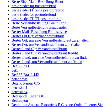
Beste Site -Mail -Bestellung Braut
beste steder for postordrebrud
beste steder ГҐ finne postordrebrud
beste stedet for postordrebrud
beste stedet ГҐ fГҐ postordrebrud
Beste Versandbestellung Braut Land
Beste Versandbestellung Brautlender
Bester Mail -Bestellung Brautservice
Bester Ort fГјr Versandbestellbraut
Bester Ort, um eine Versandbestellbraut zu erhalten
Bester Ort, um Versandbestellbraut zu erhalten
Bestes Land fГјr Versandbestellbraut
Bestes Land fГјr Versandbestellbraut Reddit
Bestes Land, um eine Versandbestellbraut zu finden
Bestes Land, um Versandbestellbraut zu finden
Bet 365 966
bet1
Bet365 Brasil 442
betandreas
Betano Pariuri 675
betcasino1
betcasino4
Betesporte Entrar 118
Betkanyon
Betmotion Apostas Esportivas E Cassino Online Internet Site