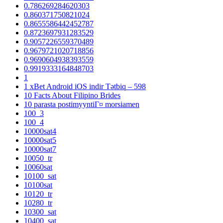
0.786269284620303
0.860371750821024
0.8655586442452787
0.8723697931283529
0.9057226559370489
0.9679721020718856
0.9690604938393559
0.9919333164848703
1
1 xBet Android iOS indir Tətbiq – 598
10 Facts About Filipino Brides
10 parasta postimyyntiГ¤ morsiamen
100_3
100_4
10000sat4
10000sat5
10000sat7
10050_tr
10060sat
10100_sat
10100sat
10120_tr
10280_tr
10300_sat
10400_sat