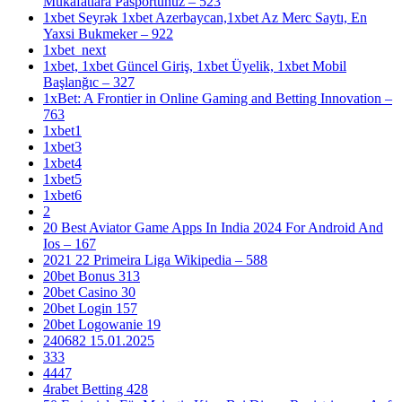
Mükafatlara Pasportunuz – 523
1xbet Seyrək 1xbet Azerbaycan,1xbet Az Merc Saytı, En
Yaxsi Bukmeker – 922
1xbet_next
1xbet, 1xbet Güncel Giriş, 1xbet Üyelik, 1xbet Mobil
Başlanğıc – 327
1xBet: A Frontier in Online Gaming and Betting Innovation –
763
1xbet1
1xbet3
1xbet4
1xbet5
1xbet6
2
20 Best Aviator Game Apps In India 2024 For Android And
Ios – 167
2021 22 Primeira Liga Wikipedia – 588
20bet Bonus 313
20bet Casino 30
20bet Login 157
20bet Logowanie 19
240682 15.01.2025
333
4447
4rabet Betting 428