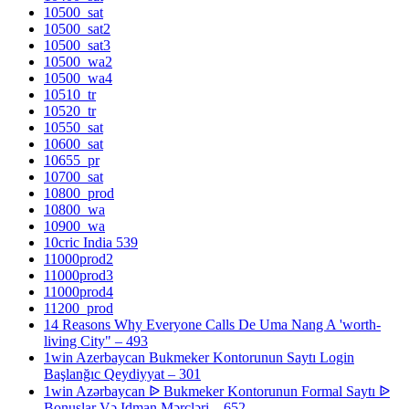
10500_sat
10500_sat2
10500_sat3
10500_wa2
10500_wa4
10510_tr
10520_tr
10550_sat
10600_sat
10655_pr
10700_sat
10800_prod
10800_wa
10900_wa
10cric India 539
11000prod2
11000prod3
11000prod4
11200_prod
14 Reasons Why Everyone Calls De Uma Nang A 'worth-
living City" – 493
1win Azerbaycan Bukmeker Kontorunun Saytı Login
Başlanğıc Qeydiyyat – 301
1win Azərbaycan ᐉ Bukmeker Kontorunun Formal Saytı ᐉ
Bonuslar Və Idman Mərcləri – 652