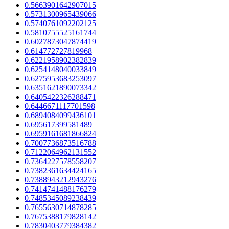
0.5663901642907015
0.5731300965439066
0.5740761092202125
0.5810755525161744
0.6027873047874419
0.614772727819968
0.6221958902382839
0.6254148040033849
0.6275953683253097
0.6351621890073342
0.6405422326288471
0.6446671117701598
0.6894084099436101
0.695617399581489
0.6959161681866824
0.7007736873516788
0.7122064962131552
0.7364227578558207
0.7382361634424165
0.7388943212943276
0.7414741488176279
0.7485345089238439
0.7655630714878285
0.7675388179828142
0.7830403779384382