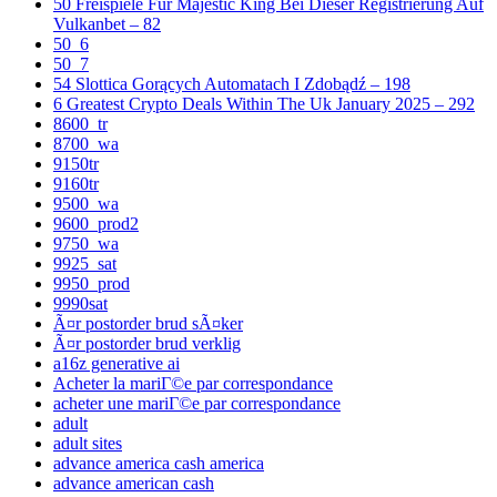
50 Freispiele Für Majestic King Bei Dieser Registrierung Auf
Vulkanbet – 82
50_6
50_7
54 Slottica Gorących Automatach I Zdobądź – 198
6 Greatest Crypto Deals Within The Uk January 2025 – 292
8600_tr
8700_wa
9150tr
9160tr
9500_wa
9600_prod2
9750_wa
9925_sat
9950_prod
9990sat
Ã¤r postorder brud sÃ¤ker
Ã¤r postorder brud verklig
a16z generative ai
Acheter la mariГ©e par correspondance
acheter une mariГ©e par correspondance
adult
adult sites
advance america cash america
advance american cash