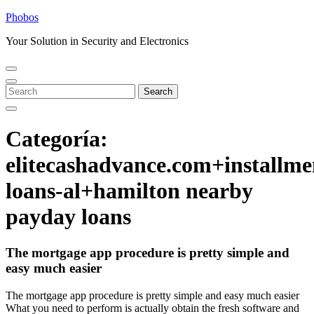
Skip
Phobos
to
Your Solution in Security and Electronics
content
Open
Close
Menu
Menu
Search
Search
for:
Categoría:
elitecashadvance.com+installme
loans-al+hamilton nearby
payday loans
The mortgage app procedure is pretty simple and
easy much easier
The mortgage app procedure is pretty simple and easy much easier
What you need to perform is actually obtain the fresh software and