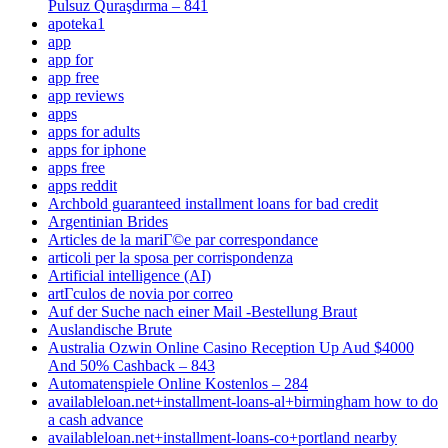
Pulsuz Quraşdırma – 841
apoteka1
app
app for
app free
app reviews
apps
apps for adults
apps for iphone
apps free
apps reddit
Archbold guaranteed installment loans for bad credit
Argentinian Brides
Articles de la mariГ©e par correspondance
articoli per la sposa per corrispondenza
Artificial intelligence (AI)
artГ­culos de novia por correo
Auf der Suche nach einer Mail -Bestellung Braut
Auslandische Brute
Australia Ozwin Online Casino Reception Up Aud $4000
And 50% Cashback – 843
Automatenspiele Online Kostenlos – 284
availableloan.net+installment-loans-al+birmingham how to do
a cash advance
availableloan.net+installment-loans-co+portland nearby