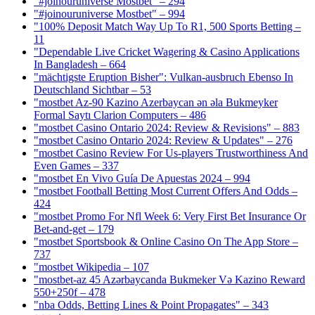
"#joinouruniverse Mostbet" – 294
"#joinouruniverse Mostbet" – 994
"100% Deposit Match Way Up To R1, 500 Sports Betting –
11
"Dependable Live Cricket Wagering & Casino Applications
In Bangladesh – 664
"mächtigste Eruption Bisher": Vulkan-ausbruch Ebenso In
Deutschland Sichtbar – 53
"mostbet Az-90 Kazino Azerbaycan ən əla Bukmeyker
Formal Saytı Clarion Computers – 486
"mostbet Casino Ontario 2024: Review & Revisions" – 883
"mostbet Casino Ontario 2024: Review & Updates" – 276
"mostbet Casino Review For Us-players Trustworthiness And
Even Games – 337
"mostbet En Vivo Guía De Apuestas 2024 – 994
"mostbet Football Betting Most Current Offers And Odds –
424
"mostbet Promo For Nfl Week 6: Very First Bet Insurance Or
Bet-and-get – 179
"‎mostbet Sportsbook & Online Casino On The App Store –
737
"mostbet Wikipedia – 107
"mostbet-az 45 Azərbaycanda Bukmeker Və Kazino Reward
550+250f – 478
"nba Odds, Betting Lines & Point Propagates" – 343