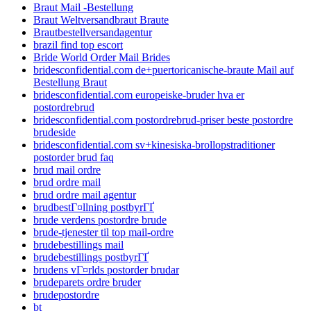
Braut Mail -Bestellung
Braut Weltversandbraut Braute
Brautbestellversandagentur
brazil find top escort
Bride World Order Mail Brides
bridesconfidential.com de+puertoricanische-braute Mail auf
Bestellung Braut
bridesconfidential.com europeiske-bruder hva er
postordrebrud
bridesconfidential.com postordrebrud-priser beste postordre
brudeside
bridesconfidential.com sv+kinesiska-brollopstraditioner
postorder brud faq
brud mail ordre
brud ordre mail
brud ordre mail agentur
brudbestГ¤llning postbyrГҐ
brude verdens postordre brude
brude-tjenester til top mail-ordre
brudebestillings mail
brudebestillings postbyrГҐ
brudens vГ¤rlds postorder brudar
brudeparets ordre bruder
brudepostordre
bt