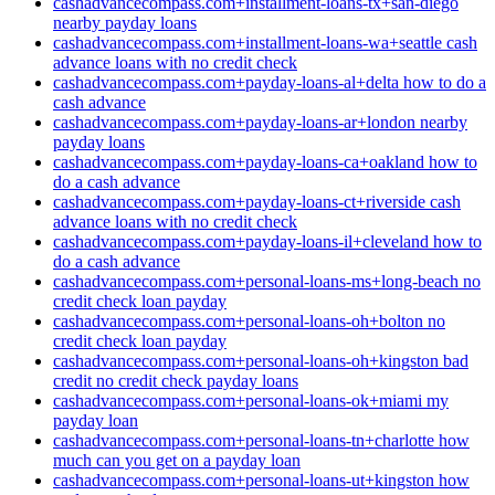
cashadvancecompass.com+installment-loans-tx+san-diego
nearby payday loans
cashadvancecompass.com+installment-loans-wa+seattle cash
advance loans with no credit check
cashadvancecompass.com+payday-loans-al+delta how to do a
cash advance
cashadvancecompass.com+payday-loans-ar+london nearby
payday loans
cashadvancecompass.com+payday-loans-ca+oakland how to
do a cash advance
cashadvancecompass.com+payday-loans-ct+riverside cash
advance loans with no credit check
cashadvancecompass.com+payday-loans-il+cleveland how to
do a cash advance
cashadvancecompass.com+personal-loans-ms+long-beach no
credit check loan payday
cashadvancecompass.com+personal-loans-oh+bolton no
credit check loan payday
cashadvancecompass.com+personal-loans-oh+kingston bad
credit no credit check payday loans
cashadvancecompass.com+personal-loans-ok+miami my
payday loan
cashadvancecompass.com+personal-loans-tn+charlotte how
much can you get on a payday loan
cashadvancecompass.com+personal-loans-ut+kingston how