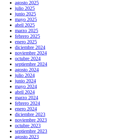
agosto 2025
julio 2025
junio 2025
mayo 2025
abril 2025
marzo 2025
febrero 2025
enero 2025
diciembre 2024
noviembre 2024
octubre 2024
septiembre 2024
agosto 2024
julio 2024
junio 2024
mayo 2024
abril 2024
marzo 2024
febrero 2024
enero 2024
diciembre 2023
noviembre 2023
octubre 2023
septiembre 2023
agosto 2023