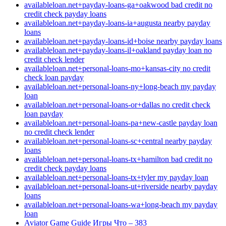
availableloan.net+payday-loans-ga+oakwood bad credit no
credit check payday loans
availableloan.net+payday-loans-ia+augusta nearby payday
loans
availableloan.net+payday-loans-id+boise nearby payday loans
availableloan.net+payday-loans-il+oakland payday loan no
credit check lender
availableloan.net+personal-loans-mo+kansas-city no credit
check loan payday
availableloan.net+personal-loans-ny+long-beach my payday
loan
availableloan.net+personal-loans-or+dallas no credit check
loan payday
availableloan.net+personal-loans-pa+new-castle payday loan
no credit check lender
availableloan.net+personal-loans-sc+central nearby payday
loans
availableloan.net+personal-loans-tx+hamilton bad credit no
credit check payday loans
availableloan.net+personal-loans-tx+tyler my payday loan
availableloan.net+personal-loans-ut+riverside nearby payday
loans
availableloan.net+personal-loans-wa+long-beach my payday
loan
Aviator Game Guide Игры Что – 383