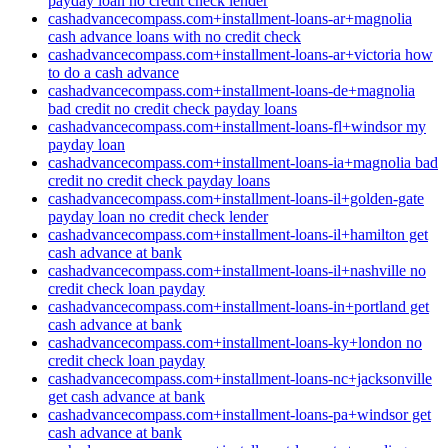
payday loan no credit check lender
cashadvancecompass.com+installment-loans-ar+magnolia
cash advance loans with no credit check
cashadvancecompass.com+installment-loans-ar+victoria how
to do a cash advance
cashadvancecompass.com+installment-loans-de+magnolia
bad credit no credit check payday loans
cashadvancecompass.com+installment-loans-fl+windsor my
payday loan
cashadvancecompass.com+installment-loans-ia+magnolia bad
credit no credit check payday loans
cashadvancecompass.com+installment-loans-il+golden-gate
payday loan no credit check lender
cashadvancecompass.com+installment-loans-il+hamilton get
cash advance at bank
cashadvancecompass.com+installment-loans-il+nashville no
credit check loan payday
cashadvancecompass.com+installment-loans-in+portland get
cash advance at bank
cashadvancecompass.com+installment-loans-ky+london no
credit check loan payday
cashadvancecompass.com+installment-loans-nc+jacksonville
get cash advance at bank
cashadvancecompass.com+installment-loans-pa+windsor get
cash advance at bank