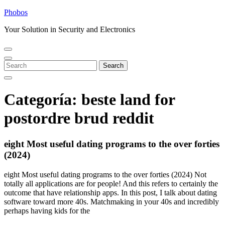
Skip
Phobos
to
Your Solution in Security and Electronics
content
Open
Close
Menu
Menu
Search
Search
for:
Categoría:
beste land for
postordre brud reddit
eight Most useful dating programs to the over forties
(2024)
eight Most useful dating programs to the over forties (2024) Not
totally all applications are for people! And this refers to certainly the
outcome that have relationship apps. In this post, I talk about dating
software toward more 40s. Matchmaking in your 40s and incredibly
perhaps having kids for the