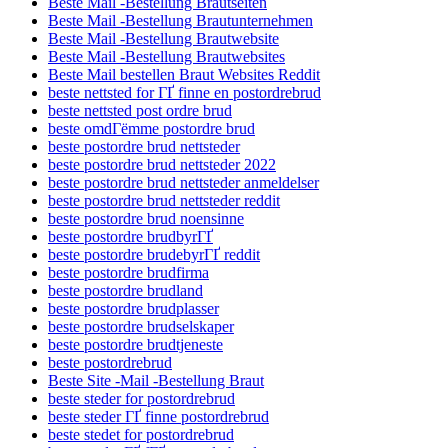
Beste Mail -Bestellung Brautseiten
Beste Mail -Bestellung Brautunternehmen
Beste Mail -Bestellung Brautwebsite
Beste Mail -Bestellung Brautwebsites
Beste Mail bestellen Braut Websites Reddit
beste nettsted for ГҐ finne en postordrebrud
beste nettsted post ordre brud
beste omdГёmme postordre brud
beste postordre brud nettsteder
beste postordre brud nettsteder 2022
beste postordre brud nettsteder anmeldelser
beste postordre brud nettsteder reddit
beste postordre brud noensinne
beste postordre brudbyrГҐ
beste postordre brudebyrГҐ reddit
beste postordre brudfirma
beste postordre brudland
beste postordre brudplasser
beste postordre brudselskaper
beste postordre brudtjeneste
beste postordrebrud
Beste Site -Mail -Bestellung Braut
beste steder for postordrebrud
beste steder ГҐ finne postordrebrud
beste stedet for postordrebrud