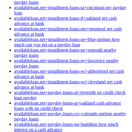
payday loans
availableloan.net+installment-loans-ia+cincinnati my payday
loan
availableloan.net+installment-loans-il+oakland get cash
advance at bank
availableloan.net+installment-loans-mo+montreal get cash
advance at bank
availableloan.net+installment-loans-ne+blue-springs how
much can you get on a payday loan
availableloan.net+installment-loans-ne+emerald nearby
payday loans
availableloan.net+installment-loans-ny+lawrence nearby
payday loans
availableloan.net+installment-loans-wi+abbotsford get cash
advance at bank
availableloan.net+installment-loans-wi+cleveland get cash
advance at bank
availableloan.net+payday-loans-al+riverside no credit check
loan payday
availableloan.net+payday-loans-ar+oakland cash advance
loans with no credit check
availableloan.net+payday-loans-co+colorado-springs nearby
payday loans
availableloan.net+payday-loans-ga+hamilton how much
interest on a cash advance