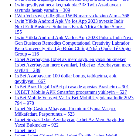
1win qeydiyyat necə keçmək olar? ᐉ 1win Azərbaycan
saytında hesab yaradın – 309
1Win Veb saytı, Güzgülər 1WIN mərc və kazino Aim – 368
1win Yüklə Android Apk Və Ios App 2023 əvəzsiz Indir
Next Enli Business Solutions Fazak Africa Online Store –
155
1win Yüklə Android Apk Və Ios App 2023 Pulsuz Indir Next
Gen Business Remedies Computational Creativity Labrador
Keio University Sfc Tập Đoàn Chứng Nhận Quốc Tế Origo
Group – 116
1xbet Azerbaycan,1xbet az merc saytı, en yaxsi bukmeker
1xbet Azerbaycan merc oyunlari, 1xbet az, Azerbaycan merc
saytlari – 289
1xBet Azərbaycan: 100 dollar bonus, tətbiqetmə, apk,
qeydiyyat – 667
1xBet Brazil legal 1xBet pt casa de apostas Brasileiro – 901
1XBET Mobile APK Smartfon proqramını yükləyin – 527
1xBet Mobile Vebsayt Və 1x Bet Mobil Uygulama Indir 2023
794 – 978
1xbet Ng Casino Müəyyən: Premium Oyuna Və çox
Mükafatlara Pasportunuz – 523
1xbet Seyrək 1xbet Azerbaycan,1xbet Az Merc Saytı, En
Yaxsi Bukmeker – 922
1xbet_next
1xbet, 1xbet Güncel Giriş, 1xbet Üyelik, 1xbet Mobil