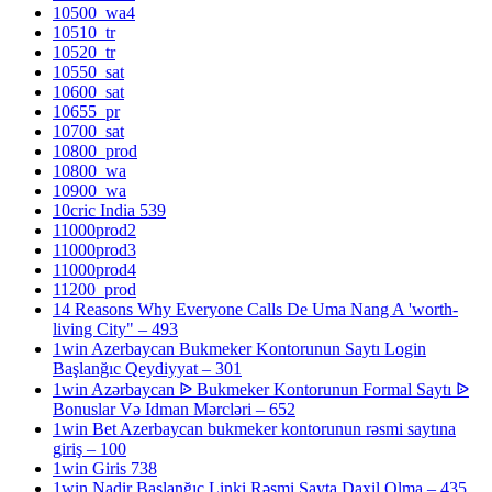
10500_wa4
10510_tr
10520_tr
10550_sat
10600_sat
10655_pr
10700_sat
10800_prod
10800_wa
10900_wa
10cric India 539
11000prod2
11000prod3
11000prod4
11200_prod
14 Reasons Why Everyone Calls De Uma Nang A 'worth-
living City" – 493
1win Azerbaycan Bukmeker Kontorunun Saytı Login
Başlanğıc Qeydiyyat – 301
1win Azərbaycan ᐉ Bukmeker Kontorunun Formal Saytı ᐉ
Bonuslar Və Idman Mərcləri – 652
1win Bet Azerbaycan bukmeker kontorunun rəsmi saytına
giriş – 100
1win Giris 738
1win Nadir Başlanğıc Linki Rəsmi Sayta Daxil Olma – 435