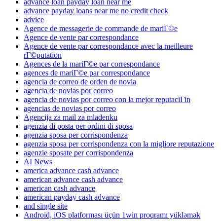
advance loan payday loan near me
advance payday loans near me no credit check
advice
Agence de messagerie de commande de mariГ©e
Agence de vente par correspondance
Agence de vente par correspondance avec la meilleure
rГ©putation
Agences de la mariГ©e par correspondance
agences de mariГ©e par correspondance
agencia de correo de orden de novia
agencia de novias por correo
agencia de novias por correo con la mejor reputaciГіn
agencias de novias por correo
Agencija za mail za mladenku
agenzia di posta per ordini di sposa
agenzia sposa per corrispondenza
agenzia sposa per corrispondenza con la migliore reputazione
agenzie sposate per corrispondenza
AI News
america advance cash advance
american advance cash advance
american cash advance
american payday cash advance
and single site
Android, iOS platforması üçün 1win proqramı yükləmək