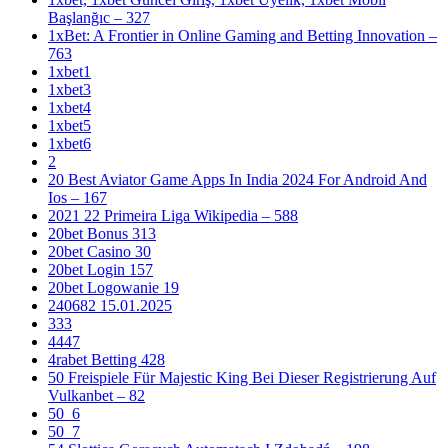
Başlanğıc – 327
1xBet: A Frontier in Online Gaming and Betting Innovation –
763
1xbet1
1xbet3
1xbet4
1xbet5
1xbet6
2
20 Best Aviator Game Apps In India 2024 For Android And
Ios – 167
2021 22 Primeira Liga Wikipedia – 588
20bet Bonus 313
20bet Casino 30
20bet Login 157
20bet Logowanie 19
240682 15.01.2025
333
4447
4rabet Betting 428
50 Freispiele Für Majestic King Bei Dieser Registrierung Auf
Vulkanbet – 82
50_6
50_7