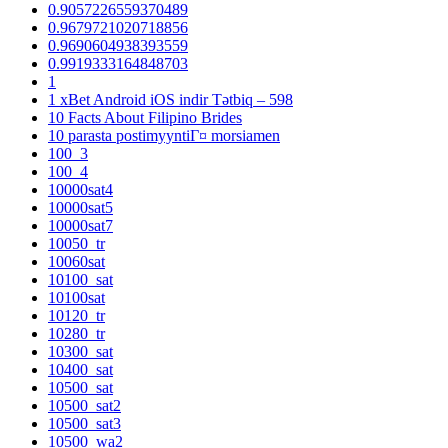
0.9057226559370489
0.9679721020718856
0.9690604938393559
0.9919333164848703
1
1 xBet Android iOS indir Tətbiq – 598
10 Facts About Filipino Brides
10 parasta postimyyntiГ¤ morsiamen
100_3
100_4
10000sat4
10000sat5
10000sat7
10050_tr
10060sat
10100_sat
10100sat
10120_tr
10280_tr
10300_sat
10400_sat
10500_sat
10500_sat2
10500_sat3
10500_wa2