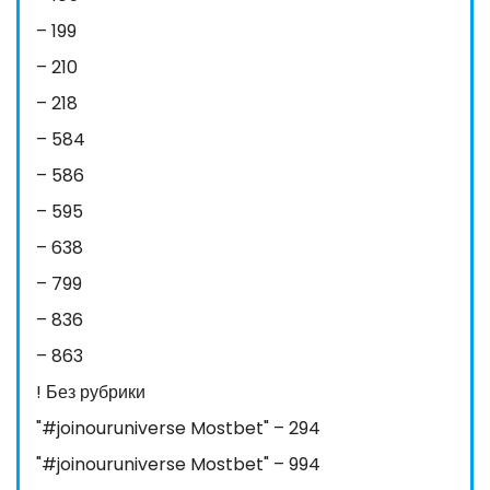
– 199
– 210
– 218
– 584
– 586
– 595
– 638
– 799
– 836
– 863
! Без рубрики
"#joinouruniverse Mostbet" – 294
"#joinouruniverse Mostbet" – 994