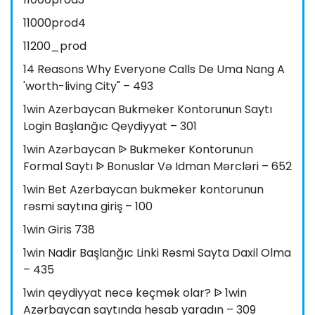
11000prod4
11200_prod
14 Reasons Why Everyone Calls De Uma Nang A
'worth-living City" – 493
1win Azerbaycan Bukmeker Kontorunun Saytı
Login Başlanğıc Qeydiyyat – 301
1win Azərbaycan ᐉ Bukmeker Kontorunun
Formal Saytı ᐉ Bonuslar Və Idman Mərcləri – 652
1win Bet Azerbaycan bukmeker kontorunun
rəsmi saytına giriş – 100
1win Giris 738
1win Nadir Başlanğıc Linki Rəsmi Sayta Daxil Olma
– 435
1win qeydiyyat necə keçmək olar? ᐉ 1win
Azərbaycan saytında hesab yaradın – 309