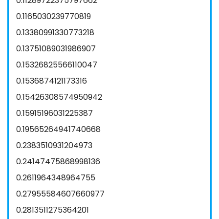
0.11289722375797662
0.1165030239770819
0.13380991330773218
0.13751089031986907
0.15326825566110047
0.1536874121173316
0.15426308574950942
0.15915196031225387
0.19565264941740668
0.2383510931204973
0.24147475868998136
0.2611964348964755
0.27955584607660977
0.2813511275364201