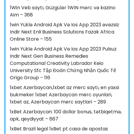
1Win Veb saytı, Güzgülər 1WIN mərc və kazino
Aim – 368
1win Yüklə Android Apk Və Ios App 2023 əvəzsiz
Indir Next Enli Business Solutions Fazak Africa
Online Store – 155
1win Yüklə Android Apk Və Ios App 2023 Pulsuz
Indir Next Gen Business Remedies
Computational Creativity Labrador Keio
University Sfc Tập Đoàn Chứng Nhận Quốc Tế
Origo Group – 116
1xbet Azerbaycan,1xbet az merc saytı, en yaxsi
bukmeker 1xbet Azerbaycan merc oyunlari,
1xbet az, Azerbaycan merc saytlari – 289
1xBet Azərbaycan: 100 dollar bonus, tətbiqetmə,
apk, qeydiyyat – 667
1xBet Brazil legal 1xBet pt casa de apostas