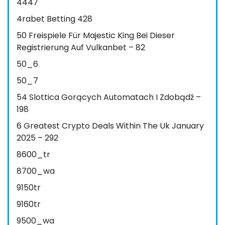
4447
4rabet Betting 428
50 Freispiele Für Majestic King Bei Dieser
Registrierung Auf Vulkanbet – 82
50_6
50_7
54 Slottica Gorących Automatach I Zdobądź –
198
6 Greatest Crypto Deals Within The Uk January
2025 – 292
8600_tr
8700_wa
9150tr
9160tr
9500_wa