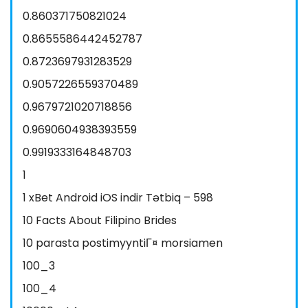
0.860371750821024
0.8655586442452787
0.8723697931283529
0.9057226559370489
0.9679721020718856
0.9690604938393559
0.9919333164848703
1
1 xBet Android iOS indir Tətbiq – 598
10 Facts About Filipino Brides
10 parasta postimyyntiГ¤ morsiamen
100_3
100_4