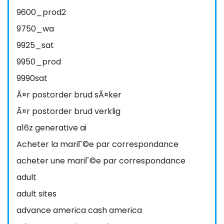
9600_prod2
9750_wa
9925_sat
9950_prod
9990sat
Ã¤r postorder brud sÃ¤ker
Ã¤r postorder brud verklig
a16z generative ai
Acheter la mariГ©e par correspondance
acheter une mariГ©e par correspondance
adult
adult sites
advance america cash america