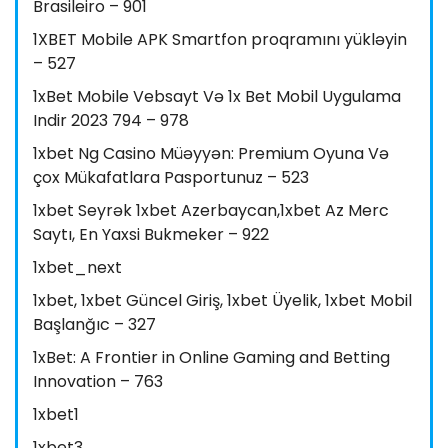
Brasileiro – 901
1XBET Mobile APK Smartfon proqramını yükləyin
– 527
1xBet Mobile Vebsayt Və 1x Bet Mobil Uygulama
Indir 2023 794 – 978
1xbet Ng Casino Müəyyən: Premium Oyuna Və
çox Mükafatlara Pasportunuz – 523
1xbet Seyrək 1xbet Azerbaycan,1xbet Az Merc
Saytı, En Yaxsi Bukmeker – 922
1xbet_next
1xbet, 1xbet Güncel Giriş, 1xbet Üyelik, 1xbet Mobil
Başlanğıc – 327
1xBet: A Frontier in Online Gaming and Betting
Innovation – 763
1xbet1
1xbet3