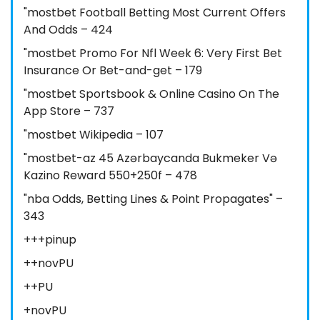
"mostbet Football Betting Most Current Offers
And Odds – 424
"mostbet Promo For Nfl Week 6: Very First Bet
Insurance Or Bet-and-get – 179
"‎mostbet Sportsbook & Online Casino On The
App Store – 737
"mostbet Wikipedia – 107
"mostbet-az 45 Azərbaycanda Bukmeker Və
Kazino Reward 550+250f – 478
"nba Odds, Betting Lines & Point Propagates" –
343
+++pinup
++novPU
++PU
+novPU