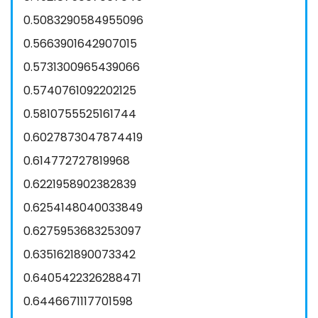
0.5083290584955096
0.5663901642907015
0.5731300965439066
0.5740761092202125
0.5810755525161744
0.6027873047874419
0.614772727819968
0.6221958902382839
0.6254148040033849
0.6275953683253097
0.6351621890073342
0.6405422326288471
0.6446671117701598