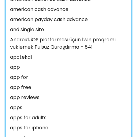
american cash advance
american payday cash advance
and single site
Android, iOS platforması üçün 1win proqramı
yükləmək Pulsuz Quraşdırma – 841
apoteka1
app
app for
app free
app reviews
apps
apps for adults
apps for iphone