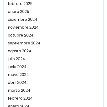
febrero 2025
enero 2025
diciembre 2024
noviembre 2024
octubre 2024
septiembre 2024
agosto 2024
julio 2024
junio 2024
mayo 2024
abril 2024
marzo 2024
febrero 2024
enero 2024