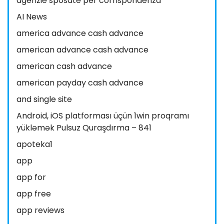
agenzie sposate per corrispondenza
AI News
america advance cash advance
american advance cash advance
american cash advance
american payday cash advance
and single site
Android, iOS platforması üçün 1win proqramı
yükləmək Pulsuz Quraşdırma – 841
apoteka1
app
app for
app free
app reviews