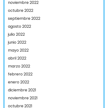
noviembre 2022
octubre 2022
septiembre 2022
agosto 2022
julio 2022
junio 2022
mayo 2022
abril 2022
marzo 2022
febrero 2022
enero 2022
diciembre 2021
noviembre 2021
octubre 2021