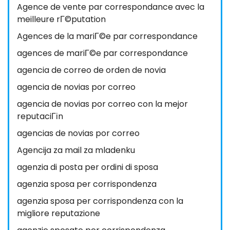
Agence de vente par correspondance avec la
meilleure rГ©putation
Agences de la mariГ©e par correspondance
agences de mariГ©e par correspondance
agencia de correo de orden de novia
agencia de novias por correo
agencia de novias por correo con la mejor
reputaciГіn
agencias de novias por correo
Agencija za mail za mladenku
agenzia di posta per ordini di sposa
agenzia sposa per corrispondenza
agenzia sposa per corrispondenza con la
migliore reputazione