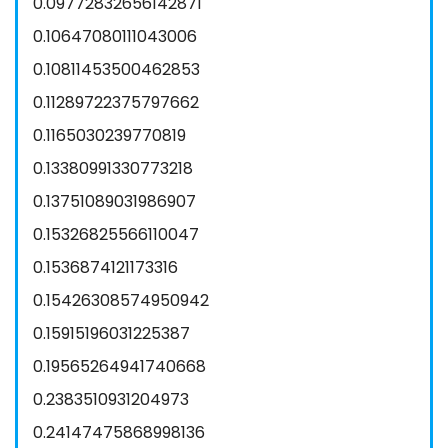
0.09772832656142871
0.10647080111043006
0.10811453500462853
0.11289722375797662
0.1165030239770819
0.13380991330773218
0.13751089031986907
0.15326825566110047
0.1536874121173316
0.15426308574950942
0.15915196031225387
0.19565264941740668
0.2383510931204973
0.24147475868998136