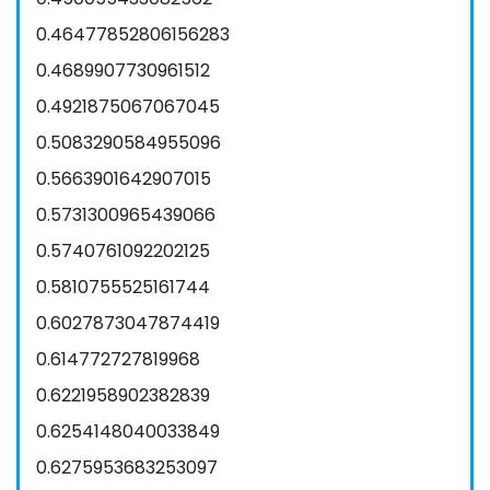
0.46477852806156283
0.4689907730961512
0.4921875067067045
0.5083290584955096
0.5663901642907015
0.5731300965439066
0.5740761092202125
0.5810755525161744
0.6027873047874419
0.614772727819968
0.6221958902382839
0.6254148040033849
0.6275953683253097