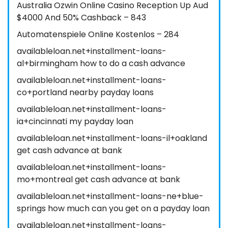
Australia Ozwin Online Casino Reception Up Aud
$4000 And 50% Cashback – 843
Automatenspiele Online Kostenlos – 284
availableloan.net+installment-loans-
al+birmingham how to do a cash advance
availableloan.net+installment-loans-
co+portland nearby payday loans
availableloan.net+installment-loans-
ia+cincinnati my payday loan
availableloan.net+installment-loans-il+oakland
get cash advance at bank
availableloan.net+installment-loans-
mo+montreal get cash advance at bank
availableloan.net+installment-loans-ne+blue-
springs how much can you get on a payday loan
availableloan.net+installment-loans-