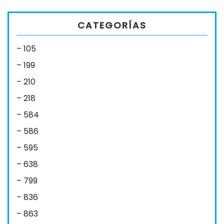
CATEGORÍAS
– 105
– 199
– 210
– 218
– 584
– 586
– 595
– 638
– 799
– 836
– 863