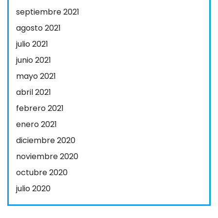
septiembre 2021
agosto 2021
julio 2021
junio 2021
mayo 2021
abril 2021
febrero 2021
enero 2021
diciembre 2020
noviembre 2020
octubre 2020
julio 2020