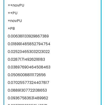
++novPU
++PU
+novPU
+PB
0.006381133929867389
0.018991485852794754
0.025234653032123022
0.02871714926218183
0.03897690464508463
0.05060088111172656
0.07025577324407817
0.08891307722138653
0.09367583631489962