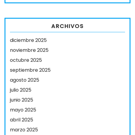
ARCHIVOS
diciembre 2025
noviembre 2025
octubre 2025
septiembre 2025
agosto 2025
julio 2025
junio 2025
mayo 2025
abril 2025
marzo 2025