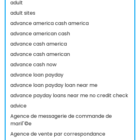
adult
adult sites
advance america cash america
advance american cash
advance cash america
advance cash american
advance cash now
advance loan payday
advance loan payday loan near me
advance payday loans near me no credit check
advice
Agence de messagerie de commande de
mariГ©e
Agence de vente par correspondance