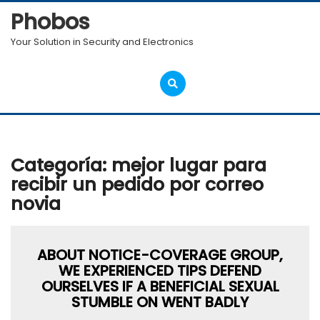
Skip
Phobos
to
content
Your Solution in Security and Electronics
Open
Menu
Categoría:
mejor lugar para
recibir un pedido por correo
novia
ABOUT NOTICE-COVERAGE GROUP,
WE EXPERIENCED TIPS DEFEND
OURSELVES IF A BENEFICIAL SEXUAL
STUMBLE ON WENT BADLY