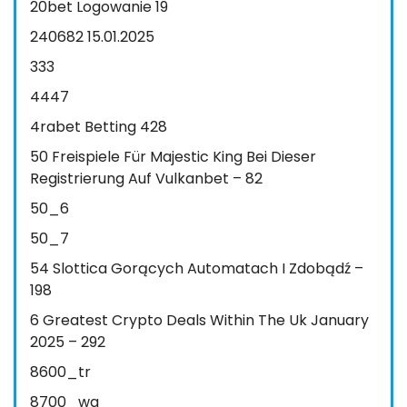
20bet Logowanie 19
240682 15.01.2025
333
4447
4rabet Betting 428
50 Freispiele Für Majestic King Bei Dieser
Registrierung Auf Vulkanbet – 82
50_6
50_7
54 Slottica Gorących Automatach I Zdobądź –
198
6 Greatest Crypto Deals Within The Uk January
2025 – 292
8600_tr
8700_wa