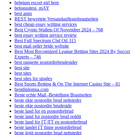
belgium escort girl here
belugasitesi_mAY
best apps
BEST bewertete Versandauftragsbrautseiten
best cheap essay writing services
Best Crypto Wallets Of November 2024 – 768
best essay writing service review
Best Full Spectrum Cbd Oil 315
best mail order bride website
Best Most Recognized League Betting Sites 2024 By Soccer
Experts – 746
best rangerte postordrebrudesider
best site
best sites
best sites for singles
Best Sports Betting & On The Internet Casino Site – 81
bestdiplomsa.com
Beste echte Mail -Bestellung Brautseiten
beste ekte postordre brud nettsteder
beste ekte postordre brudeside
beste land for en postordrebrud
beste land for postordre brud reddit
beste land for ГҐ fГҐ en postordrebrud
beste landet ГҐ finne postordrebrud
beste legit postordre brud nettsteder