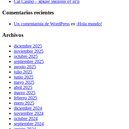
Cat Casino – яркие эмоции от игр
Comentarios recientes
Un comentarista de WordPress
en
¡Hola mundo!
Archivos
diciembre 2025
noviembre 2025
octubre 2025
septiembre 2025
agosto 2025
julio 2025
junio 2025
mayo 2025
abril 2025
marzo 2025
febrero 2025
enero 2025
diciembre 2024
noviembre 2024
octubre 2024
septiembre 2024
agosto 2024