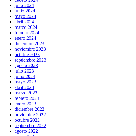
julio 2024
junio 2024
mayo 2024
abril 2024
marzo 2024
febrero 2024
enero 2024
diciembre 2023
noviembre 2023
octubre 2023
septiembre 2023
agosto 2023
julio 2023
junio 2023
mayo 2023
abril 2023
marzo 2023
febrero 2023
enero 2023
diciembre 2022
noviembre 2022
octubre 2022
septiembre 2022
agosto 2022