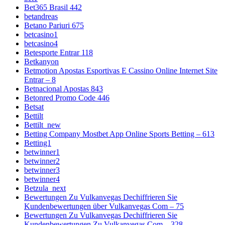
Bet365 Brasil 442
betandreas
Betano Pariuri 675
betcasino1
betcasino4
Betesporte Entrar 118
Betkanyon
Betmotion Apostas Esportivas E Cassino Online Internet Site
Entrar – 8
Betnacional Apostas 843
Betonred Promo Code 446
Betsat
Bettilt
Bettilt_new
Betting Company Mostbet App Online Sports Betting – 613
Betting1
betwinner1
betwinner2
betwinner3
betwinner4
Betzula_next
Bewertungen Zu Vulkanvegas Dechiffrieren Sie
Kundenbewertungen über Vulkanvegas Com – 75
Bewertungen Zu Vulkanvegas Dechiffrieren Sie
Kundenbewertungen Zu Vulkanvegas Com – 328