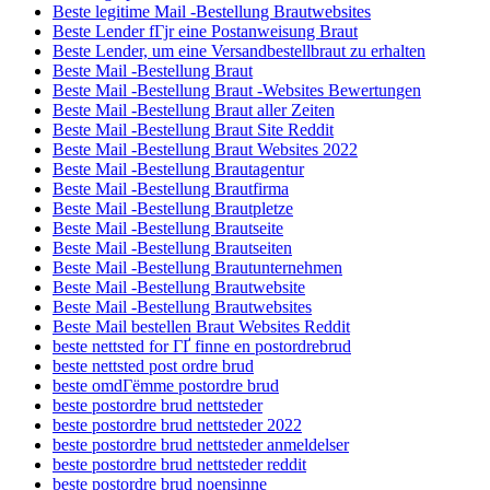
Beste legitime Mail -Bestellung Brautwebsites
Beste Lender fГјr eine Postanweisung Braut
Beste Lender, um eine Versandbestellbraut zu erhalten
Beste Mail -Bestellung Braut
Beste Mail -Bestellung Braut -Websites Bewertungen
Beste Mail -Bestellung Braut aller Zeiten
Beste Mail -Bestellung Braut Site Reddit
Beste Mail -Bestellung Braut Websites 2022
Beste Mail -Bestellung Brautagentur
Beste Mail -Bestellung Brautfirma
Beste Mail -Bestellung Brautpletze
Beste Mail -Bestellung Brautseite
Beste Mail -Bestellung Brautseiten
Beste Mail -Bestellung Brautunternehmen
Beste Mail -Bestellung Brautwebsite
Beste Mail -Bestellung Brautwebsites
Beste Mail bestellen Braut Websites Reddit
beste nettsted for ГҐ finne en postordrebrud
beste nettsted post ordre brud
beste omdГёmme postordre brud
beste postordre brud nettsteder
beste postordre brud nettsteder 2022
beste postordre brud nettsteder anmeldelser
beste postordre brud nettsteder reddit
beste postordre brud noensinne