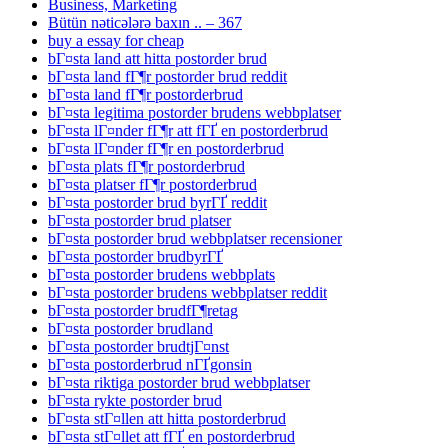
Business, Marketing
Bütün nəticələrə baxın .. – 367
buy a essay for cheap
bГ¤sta land att hitta postorder brud
bГ¤sta land fГ¶r postorder brud reddit
bГ¤sta land fГ¶r postorderbrud
bГ¤sta legitima postorder brudens webbplatser
bГ¤sta lГ¤nder fГ¶r att fГҐ en postorderbrud
bГ¤sta lГ¤nder fГ¶r en postorderbrud
bГ¤sta plats fГ¶r postorderbrud
bГ¤sta platser fГ¶r postorderbrud
bГ¤sta postorder brud byrГҐ reddit
bГ¤sta postorder brud platser
bГ¤sta postorder brud webbplatser recensioner
bГ¤sta postorder brudbyrГҐ
bГ¤sta postorder brudens webbplats
bГ¤sta postorder brudens webbplatser reddit
bГ¤sta postorder brudfГ¶retag
bГ¤sta postorder brudland
bГ¤sta postorder brudtjГ¤nst
bГ¤sta postorderbrud nГҐgonsin
bГ¤sta riktiga postorder brud webbplatser
bГ¤sta rykte postorder brud
bГ¤sta stГ¤llen att hitta postorderbrud
bГ¤sta stГ¤llet att fГҐ en postorderbrud