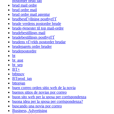
postorder brud faq
brud mail ordre
brud ordre mail
brud ordre mail agentur
brudbestГ¤llning postbyrГҐ
brude verdens postordre brude
brude-tjenester til top mail-ordre
brudebestillings mail
brudebestillings postbyrГҐ
brudens vГ¤rlds postorder brudar
brudeparets ordre bruder
brudepostordre
bt
bt_aug
bt_sep
BT+
btbtnov
BTprod_jan
bttopjan
buen correo orden sitio web de la novia
buenos sitios de novias por correo
buon sito web per la sposa per corrispondenza
buona idea per la sposa per corrispondenza?
buscando una novia por correo
Business, Advertising