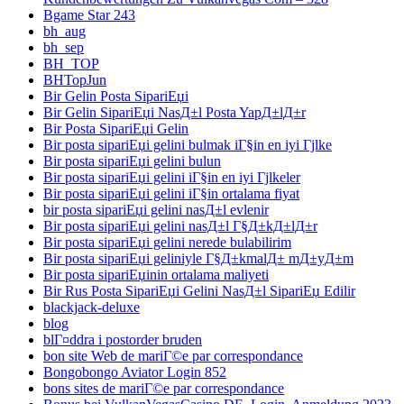
Bgame Star 243
bh_aug
bh_sep
BH_TOP
BHTopJun
Bir Gelin Posta SipariЕџi
Bir Gelin SipariЕџi NasД±l Posta YapД±lД±r
Bir Posta SipariЕџi Gelin
Bir posta sipariЕџi gelini bulmak iГ§in en iyi Гјlke
Bir posta sipariЕџi gelini bulun
Bir posta sipariЕџi gelini iГ§in en iyi Гјlkeler
Bir posta sipariЕџi gelini iГ§in ortalama fiyat
bir posta sipariЕџi gelini nasД±l evlenir
Bir posta sipariЕџi gelini nasД±l Г§Д±kД±lД±r
Bir posta sipariЕџi gelini nerede bulabilirim
Bir posta sipariЕџi geliniyle Г§Д±kmalД± mД±yД±m
Bir posta sipariЕџinin ortalama maliyeti
Bir Rus Posta SipariЕџi Gelini NasД±l SipariЕџ Edilir
blackjack-deluxe
blog
blГ¤ddra i postorder bruden
bon site Web de mariГ©e par correspondance
Bongobongo Aviator Login 852
bons sites de mariГ©e par correspondance