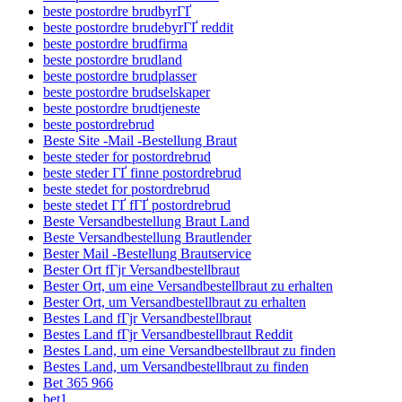
beste postordre brudbyrГҐ
beste postordre brudebyrГҐ reddit
beste postordre brudfirma
beste postordre brudland
beste postordre brudplasser
beste postordre brudselskaper
beste postordre brudtjeneste
beste postordrebrud
Beste Site -Mail -Bestellung Braut
beste steder for postordrebrud
beste steder ГҐ finne postordrebrud
beste stedet for postordrebrud
beste stedet ГҐ fГҐ postordrebrud
Beste Versandbestellung Braut Land
Beste Versandbestellung Brautlender
Bester Mail -Bestellung Brautservice
Bester Ort fГјr Versandbestellbraut
Bester Ort, um eine Versandbestellbraut zu erhalten
Bester Ort, um Versandbestellbraut zu erhalten
Bestes Land fГјr Versandbestellbraut
Bestes Land fГјr Versandbestellbraut Reddit
Bestes Land, um eine Versandbestellbraut zu finden
Bestes Land, um Versandbestellbraut zu finden
Bet 365 966
bet1