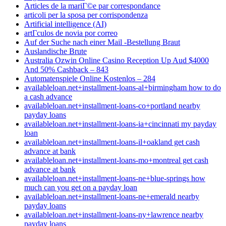
Articles de la mariГ©e par correspondance
articoli per la sposa per corrispondenza
Artificial intelligence (AI)
artГ­culos de novia por correo
Auf der Suche nach einer Mail -Bestellung Braut
Auslandische Brute
Australia Ozwin Online Casino Reception Up Aud $4000
And 50% Cashback – 843
Automatenspiele Online Kostenlos – 284
availableloan.net+installment-loans-al+birmingham how to do
a cash advance
availableloan.net+installment-loans-co+portland nearby
payday loans
availableloan.net+installment-loans-ia+cincinnati my payday
loan
availableloan.net+installment-loans-il+oakland get cash
advance at bank
availableloan.net+installment-loans-mo+montreal get cash
advance at bank
availableloan.net+installment-loans-ne+blue-springs how
much can you get on a payday loan
availableloan.net+installment-loans-ne+emerald nearby
payday loans
availableloan.net+installment-loans-ny+lawrence nearby
payday loans