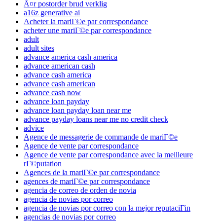
Ã¤r postorder brud verklig
a16z generative ai
Acheter la mariГ©e par correspondance
acheter une mariГ©e par correspondance
adult
adult sites
advance america cash america
advance american cash
advance cash america
advance cash american
advance cash now
advance loan payday
advance loan payday loan near me
advance payday loans near me no credit check
advice
Agence de messagerie de commande de mariГ©e
Agence de vente par correspondance
Agence de vente par correspondance avec la meilleure
rГ©putation
Agences de la mariГ©e par correspondance
agences de mariГ©e par correspondance
agencia de correo de orden de novia
agencia de novias por correo
agencia de novias por correo con la mejor reputaciГіn
agencias de novias por correo