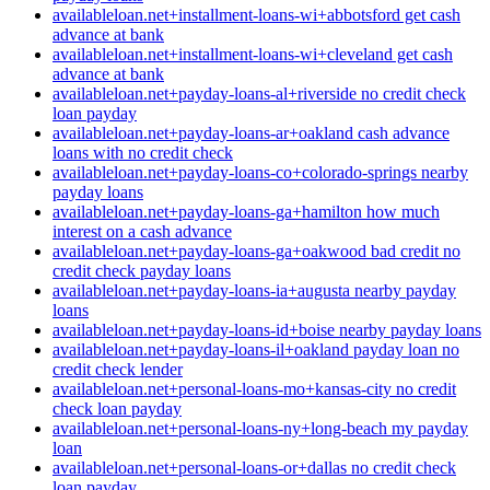
availableloan.net+installment-loans-wi+abbotsford get cash
advance at bank
availableloan.net+installment-loans-wi+cleveland get cash
advance at bank
availableloan.net+payday-loans-al+riverside no credit check
loan payday
availableloan.net+payday-loans-ar+oakland cash advance
loans with no credit check
availableloan.net+payday-loans-co+colorado-springs nearby
payday loans
availableloan.net+payday-loans-ga+hamilton how much
interest on a cash advance
availableloan.net+payday-loans-ga+oakwood bad credit no
credit check payday loans
availableloan.net+payday-loans-ia+augusta nearby payday
loans
availableloan.net+payday-loans-id+boise nearby payday loans
availableloan.net+payday-loans-il+oakland payday loan no
credit check lender
availableloan.net+personal-loans-mo+kansas-city no credit
check loan payday
availableloan.net+personal-loans-ny+long-beach my payday
loan
availableloan.net+personal-loans-or+dallas no credit check
loan payday