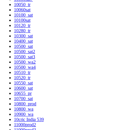
10050_tr
10060sat
10100_sat
10100sat
10120_tr
10280_tr
10300_sat
10400_sat
10500_sat
10500_sat2
10500_sat3
10500_wa2
10500_wa4
10510_tr
10520_tr
10550_sat
10600_sat
10655_pr
10700_sat
10800_prod
10800_wa
10900_wa
10cric India 539
11000prod2
11000prod3