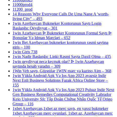
11000prod4
11200_prod
14 Reasons Why Everyone Calls De Uma Nang A 'worth-
living City" – 493
1win Azerbaycan Bukmeker Kontorunun Saytı Login
Başlanğıc Qeydiyyat – 301
1win Azərbaycan ᐉ Bukmeker Kontorunun Formal Saytı ᐉ
Bonuslar Və Idman Mərcləri – 652
1win Bet Azerbaycan bukmeker kontorunun rəsmi saytına
giriş – 100
1win Giris 738
1win Nadir Başlanğıc Linki Rəsmi Sayta Daxil Olma – 435
1win qeydiyyat necə keçmək olar? ᐉ 1win Azərbaycan
saytında hesab yaradın – 309
1Win Veb saytı, Güzgülər 1WIN mərc və kazino Aim – 368
1win Yüklə Android Apk Və Ios App 2023 əvəzsiz Indir
Next Enli Business Solutions Fazak Africa Online Store –
155
1win Yüklə Android Apk Və Ios App 2023 Pulsuz Indir Next
Gen Business Remedies Computational Creativity Labrador
Keio University Sfc Tập Đoàn Chứng Nhận Quốc Tế Origo
Group – 116
1xbet Azerbaycan,1xbet az merc saytı, en yaxsi bukmeker
1xbet Azerbaycan merc oyunlari, 1xbet az, Azerbaycan merc