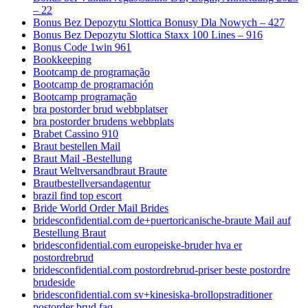
– 22
Bonus Bez Depozytu Slottica Bonusy Dla Nowych – 427
Bonus Bez Depozytu Slottica Staxx 100 Lines – 916
Bonus Code 1win 961
Bookkeeping
Bootcamp de programação
Bootcamp de programación
Bootcamp programação
bra postorder brud webbplatser
bra postorder brudens webbplats
Brabet Cassino 910
Braut bestellen Mail
Braut Mail -Bestellung
Braut Weltversandbraut Braute
Brautbestellversandagentur
brazil find top escort
Bride World Order Mail Brides
bridesconfidential.com de+puertoricanische-braute Mail auf
Bestellung Braut
bridesconfidential.com europeiske-bruder hva er
postordrebrud
bridesconfidential.com postordrebrud-priser beste postordre
brudeside
bridesconfidential.com sv+kinesiska-brollopstraditioner
postorder brud faq