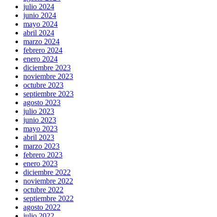
julio 2024
junio 2024
mayo 2024
abril 2024
marzo 2024
febrero 2024
enero 2024
diciembre 2023
noviembre 2023
octubre 2023
septiembre 2023
agosto 2023
julio 2023
junio 2023
mayo 2023
abril 2023
marzo 2023
febrero 2023
enero 2023
diciembre 2022
noviembre 2022
octubre 2022
septiembre 2022
agosto 2022
julio 2022