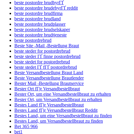
beste postordre brudbyrГҐ
beste postordre brudebyrГҐ reddit
beste postordre brudfirma
beste postordre brudland
beste postordre brudplasser
beste postordre brudselskaper
beste postordre brudtjeneste
beste postordrebrud
Beste Site -Mail -Bestellung Braut
beste steder for postordrebrud
beste steder ГҐ finne postordrebrud
beste stedet for postordrebrud
beste stedet ГҐ fГҐ postordrebrud
Beste Versandbestellung Braut Land
Beste Versandbestellung Brautlender
Bester Mail -Bestellung Brautservice
Bester Ort fГјr Versandbestellbraut
Bester Ort, um eine Versandbestellbraut zu erhalten
Bester Ort, um Versandbestellbraut zu erhalten
Bestes Land fГјr Versandbestellbraut
Bestes Land fГјr Versandbestellbraut Reddit
Bestes Land, um eine Versandbestellbraut zu finden
Bestes Land, um Versandbestellbraut zu finden
Bet 365 966
bet1