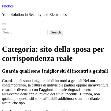
Skip
Phobos
to
Your Solution in Security and Electronics
content
Open
Close
Menu
Menu
Search
Search
for:
Categoría:
sito della sposa per
corrispondenza reale
Guarda quali sono i miglior siti di incontri a genitali
Guarda quali sono i miglior siti di incontri a genitali Nel umanita
contemporaneo, la cattura di indivisible partner oppure un’avventura
casuale e diventata con l’aggiunta di reale ringraziamento
all’avvento delle app di nuovo dei siti di incontri. Tuttavia, non
qualunque questi siti sono affidabili addirittura sicuri, mediante
alcuni che tipo