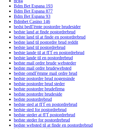
bcg4
Bdm Bet Espana 193
Bdm Bet Espana 877
Bdm Bet Espana 93
Bdmbet Casino 146
bedst bedГёmte postordre brudesider
bedste land at finde postordrebrud
bedste land til at finde en postordrebrud
bedste land til postordre brud reddit
bedste land til postordrebrud
bedste lande til at fГҐ en postordrebrud
bedste lande til en postordrebrud
bedste mail ordre brude websteder
bedste mail ordre brudewebsted
bedste omdГёmme mail ordre brud
bedste postordre brud nogensinde
bedste postordre brud steder
bedste postordre brudefirma
bedste postordre brudeside
bedste postordrebrud
bedste sted at fГҐ en postordrebrud
bedste sted for postordrebrud
bedste steder at fГҐ postordrebrud
bedste steder for postordrebrud
bedste websted til at finde en postordrebrud