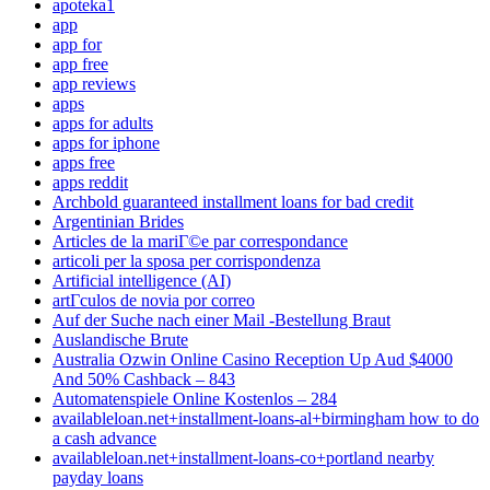
apoteka1
app
app for
app free
app reviews
apps
apps for adults
apps for iphone
apps free
apps reddit
Archbold guaranteed installment loans for bad credit
Argentinian Brides
Articles de la mariГ©e par correspondance
articoli per la sposa per corrispondenza
Artificial intelligence (AI)
artГ­culos de novia por correo
Auf der Suche nach einer Mail -Bestellung Braut
Auslandische Brute
Australia Ozwin Online Casino Reception Up Aud $4000
And 50% Cashback – 843
Automatenspiele Online Kostenlos – 284
availableloan.net+installment-loans-al+birmingham how to do
a cash advance
availableloan.net+installment-loans-co+portland nearby
payday loans