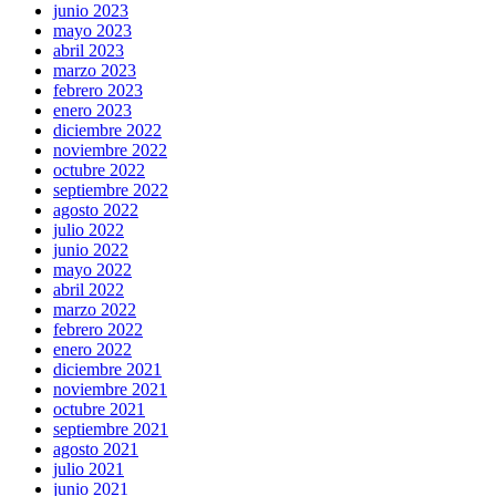
junio 2023
mayo 2023
abril 2023
marzo 2023
febrero 2023
enero 2023
diciembre 2022
noviembre 2022
octubre 2022
septiembre 2022
agosto 2022
julio 2022
junio 2022
mayo 2022
abril 2022
marzo 2022
febrero 2022
enero 2022
diciembre 2021
noviembre 2021
octubre 2021
septiembre 2021
agosto 2021
julio 2021
junio 2021