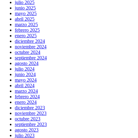
julio 2025
junio 2025
mayo 2025
abril 2025
marzo 2025
febrero 2025
enero 2025
diciembre 2024
noviembre 2024
octubre 2024
septiembre 2024
agosto 2024
julio 2024
junio 2024
mayo 2024
abril 2024
marzo 2024
febrero 2024
enero 2024
diciembre 2023
noviembre 2023
octubre 2023
septiembre 2023
agosto 2023
julio 2023