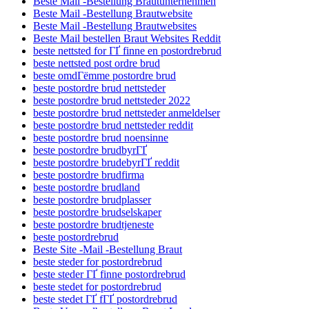
Beste Mail -Bestellung Brautunternehmen
Beste Mail -Bestellung Brautwebsite
Beste Mail -Bestellung Brautwebsites
Beste Mail bestellen Braut Websites Reddit
beste nettsted for ГҐ finne en postordrebrud
beste nettsted post ordre brud
beste omdГёmme postordre brud
beste postordre brud nettsteder
beste postordre brud nettsteder 2022
beste postordre brud nettsteder anmeldelser
beste postordre brud nettsteder reddit
beste postordre brud noensinne
beste postordre brudbyrГҐ
beste postordre brudebyrГҐ reddit
beste postordre brudfirma
beste postordre brudland
beste postordre brudplasser
beste postordre brudselskaper
beste postordre brudtjeneste
beste postordrebrud
Beste Site -Mail -Bestellung Braut
beste steder for postordrebrud
beste steder ГҐ finne postordrebrud
beste stedet for postordrebrud
beste stedet ГҐ fГҐ postordrebrud