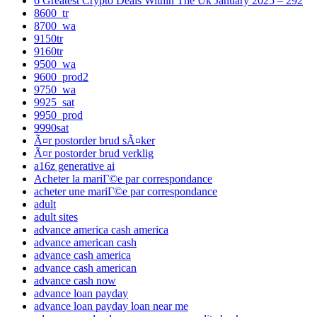
6 Greatest Crypto Deals Within The Uk January 2025 – 292
8600_tr
8700_wa
9150tr
9160tr
9500_wa
9600_prod2
9750_wa
9925_sat
9950_prod
9990sat
Ã¤r postorder brud sÃ¤ker
Ã¤r postorder brud verklig
a16z generative ai
Acheter la mariГ©e par correspondance
acheter une mariГ©e par correspondance
adult
adult sites
advance america cash america
advance american cash
advance cash america
advance cash american
advance cash now
advance loan payday
advance loan payday loan near me