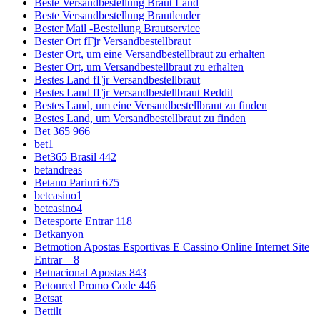
Beste Versandbestellung Braut Land
Beste Versandbestellung Brautlender
Bester Mail -Bestellung Brautservice
Bester Ort fГјr Versandbestellbraut
Bester Ort, um eine Versandbestellbraut zu erhalten
Bester Ort, um Versandbestellbraut zu erhalten
Bestes Land fГјr Versandbestellbraut
Bestes Land fГјr Versandbestellbraut Reddit
Bestes Land, um eine Versandbestellbraut zu finden
Bestes Land, um Versandbestellbraut zu finden
Bet 365 966
bet1
Bet365 Brasil 442
betandreas
Betano Pariuri 675
betcasino1
betcasino4
Betesporte Entrar 118
Betkanyon
Betmotion Apostas Esportivas E Cassino Online Internet Site
Entrar – 8
Betnacional Apostas 843
Betonred Promo Code 446
Betsat
Bettilt