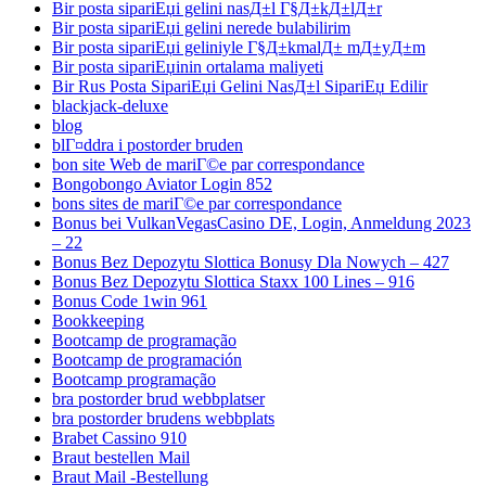
Bir posta sipariЕџi gelini nasД±l Г§Д±kД±lД±r
Bir posta sipariЕџi gelini nerede bulabilirim
Bir posta sipariЕџi geliniyle Г§Д±kmalД± mД±yД±m
Bir posta sipariЕџinin ortalama maliyeti
Bir Rus Posta SipariЕџi Gelini NasД±l SipariЕџ Edilir
blackjack-deluxe
blog
blГ¤ddra i postorder bruden
bon site Web de mariГ©e par correspondance
Bongobongo Aviator Login 852
bons sites de mariГ©e par correspondance
Bonus bei VulkanVegasCasino DE, Login, Anmeldung 2023
– 22
Bonus Bez Depozytu Slottica Bonusy Dla Nowych – 427
Bonus Bez Depozytu Slottica Staxx 100 Lines – 916
Bonus Code 1win 961
Bookkeeping
Bootcamp de programação
Bootcamp de programación
Bootcamp programação
bra postorder brud webbplatser
bra postorder brudens webbplats
Brabet Cassino 910
Braut bestellen Mail
Braut Mail -Bestellung