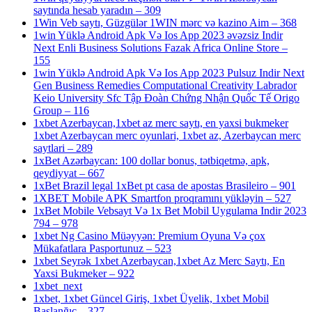
saytında hesab yaradın – 309
1Win Veb saytı, Güzgülər 1WIN mərc və kazino Aim – 368
1win Yüklə Android Apk Və Ios App 2023 əvəzsiz Indir
Next Enli Business Solutions Fazak Africa Online Store –
155
1win Yüklə Android Apk Və Ios App 2023 Pulsuz Indir Next
Gen Business Remedies Computational Creativity Labrador
Keio University Sfc Tập Đoàn Chứng Nhận Quốc Tế Origo
Group – 116
1xbet Azerbaycan,1xbet az merc saytı, en yaxsi bukmeker
1xbet Azerbaycan merc oyunlari, 1xbet az, Azerbaycan merc
saytlari – 289
1xBet Azərbaycan: 100 dollar bonus, tətbiqetmə, apk,
qeydiyyat – 667
1xBet Brazil legal 1xBet pt casa de apostas Brasileiro – 901
1XBET Mobile APK Smartfon proqramını yükləyin – 527
1xBet Mobile Vebsayt Və 1x Bet Mobil Uygulama Indir 2023
794 – 978
1xbet Ng Casino Müəyyən: Premium Oyuna Və çox
Mükafatlara Pasportunuz – 523
1xbet Seyrək 1xbet Azerbaycan,1xbet Az Merc Saytı, En
Yaxsi Bukmeker – 922
1xbet_next
1xbet, 1xbet Güncel Giriş, 1xbet Üyelik, 1xbet Mobil
Başlanğıc – 327