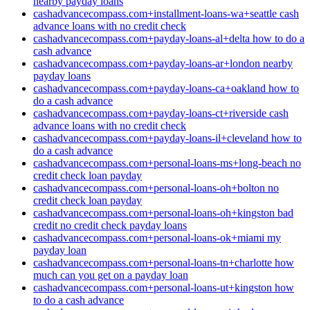
nearby payday loans
cashadvancecompass.com+installment-loans-wa+seattle cash
advance loans with no credit check
cashadvancecompass.com+payday-loans-al+delta how to do a
cash advance
cashadvancecompass.com+payday-loans-ar+london nearby
payday loans
cashadvancecompass.com+payday-loans-ca+oakland how to
do a cash advance
cashadvancecompass.com+payday-loans-ct+riverside cash
advance loans with no credit check
cashadvancecompass.com+payday-loans-il+cleveland how to
do a cash advance
cashadvancecompass.com+personal-loans-ms+long-beach no
credit check loan payday
cashadvancecompass.com+personal-loans-oh+bolton no
credit check loan payday
cashadvancecompass.com+personal-loans-oh+kingston bad
credit no credit check payday loans
cashadvancecompass.com+personal-loans-ok+miami my
payday loan
cashadvancecompass.com+personal-loans-tn+charlotte how
much can you get on a payday loan
cashadvancecompass.com+personal-loans-ut+kingston how
to do a cash advance