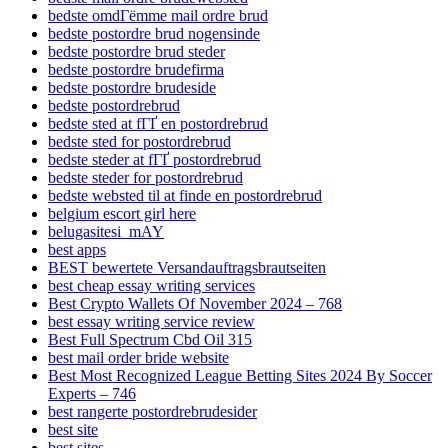
bedste omdГёmme mail ordre brud
bedste postordre brud nogensinde
bedste postordre brud steder
bedste postordre brudefirma
bedste postordre brudeside
bedste postordrebrud
bedste sted at fГҐ en postordrebrud
bedste sted for postordrebrud
bedste steder at fГҐ postordrebrud
bedste steder for postordrebrud
bedste websted til at finde en postordrebrud
belgium escort girl here
belugasitesi_mAY
best apps
BEST bewertete Versandauftragsbrautseiten
best cheap essay writing services
Best Crypto Wallets Of November 2024 – 768
best essay writing service review
Best Full Spectrum Cbd Oil 315
best mail order bride website
Best Most Recognized League Betting Sites 2024 By Soccer
Experts – 746
best rangerte postordrebrudesider
best site
best sites