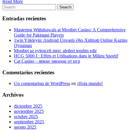
Read
Read More
Search
More
Search
for:
Entradas recientes
Mastering Withdrawals at Mostbet Casino: A Comprehensive
Guide for Pakistani Players
1win Yükleyin: Android Ünvanlı Əks Xidməti Online Kazino
Oynamaq
Mostbet az eylenceli merc aletleri teqdim edir
HCG 5000 I : Effets et Utilisations dans le Milieu Sportif
Cat Casino – яркие эмоции от игр
Comentarios recientes
Un comentarista de WordPress
en
¡Hola mundo!
Archivos
diciembre 2025
noviembre 2025
octubre 2025
septiembre 2025
agosto 2025