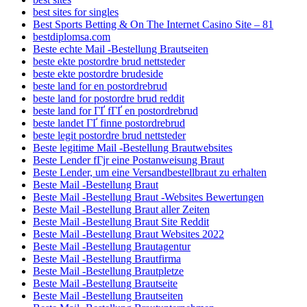
best sites for singles
Best Sports Betting & On The Internet Casino Site – 81
bestdiplomsa.com
Beste echte Mail -Bestellung Brautseiten
beste ekte postordre brud nettsteder
beste ekte postordre brudeside
beste land for en postordrebrud
beste land for postordre brud reddit
beste land for ГҐ fГҐ en postordrebrud
beste landet ГҐ finne postordrebrud
beste legit postordre brud nettsteder
Beste legitime Mail -Bestellung Brautwebsites
Beste Lender fГјr eine Postanweisung Braut
Beste Lender, um eine Versandbestellbraut zu erhalten
Beste Mail -Bestellung Braut
Beste Mail -Bestellung Braut -Websites Bewertungen
Beste Mail -Bestellung Braut aller Zeiten
Beste Mail -Bestellung Braut Site Reddit
Beste Mail -Bestellung Braut Websites 2022
Beste Mail -Bestellung Brautagentur
Beste Mail -Bestellung Brautfirma
Beste Mail -Bestellung Brautpletze
Beste Mail -Bestellung Brautseite
Beste Mail -Bestellung Brautseiten