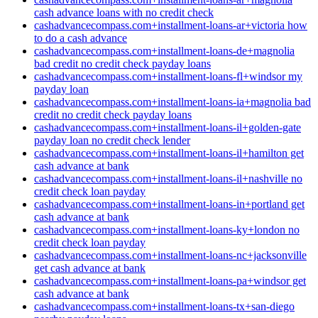
cash advance loans with no credit check
cashadvancecompass.com+installment-loans-ar+victoria how
to do a cash advance
cashadvancecompass.com+installment-loans-de+magnolia
bad credit no credit check payday loans
cashadvancecompass.com+installment-loans-fl+windsor my
payday loan
cashadvancecompass.com+installment-loans-ia+magnolia bad
credit no credit check payday loans
cashadvancecompass.com+installment-loans-il+golden-gate
payday loan no credit check lender
cashadvancecompass.com+installment-loans-il+hamilton get
cash advance at bank
cashadvancecompass.com+installment-loans-il+nashville no
credit check loan payday
cashadvancecompass.com+installment-loans-in+portland get
cash advance at bank
cashadvancecompass.com+installment-loans-ky+london no
credit check loan payday
cashadvancecompass.com+installment-loans-nc+jacksonville
get cash advance at bank
cashadvancecompass.com+installment-loans-pa+windsor get
cash advance at bank
cashadvancecompass.com+installment-loans-tx+san-diego