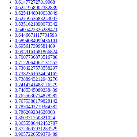
0.614772727819968
0.6221958902382839
0.6254148040033849
0.6275953683253097
0.6351621890073342
0.6405422326288471
0.6446671117701598
0.6894084099436101
0.695617399581489
0.6959161681866824
0.7007736873516788
0.7122064962131552
0.7364227578558207
0.7382361634424165
0.7388943212943276
0.7414741488176279
0.7485345089238439
0.7655630714878285
0.7675388179828142
0.7830403779384382
0.786269284620303
0.860371750821024
0.8655586442452787
0.8723697931283529
0.9057226559370489