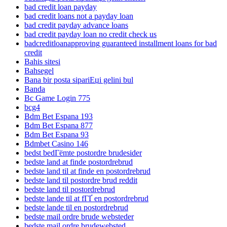
bad credit loan payday
bad credit loans not a payday loan
bad credit payday advance loans
bad credit payday loan no credit check us
badcreditloanapproving guaranteed installment loans for bad
credit
Bahis sitesi
Bahsegel
Bana bir posta sipariЕџi gelini bul
Banda
Bc Game Login 775
bcg4
Bdm Bet Espana 193
Bdm Bet Espana 877
Bdm Bet Espana 93
Bdmbet Casino 146
bedst bedГёmte postordre brudesider
bedste land at finde postordrebrud
bedste land til at finde en postordrebrud
bedste land til postordre brud reddit
bedste land til postordrebrud
bedste lande til at fГҐ en postordrebrud
bedste lande til en postordrebrud
bedste mail ordre brude websteder
bedste mail ordre brudewebsted