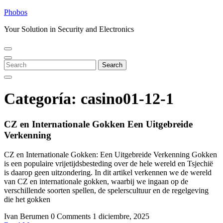
Skip
Phobos
to
Your Solution in Security and Electronics
content
Open
Close
Menu
Menu
Search
Search
for:
Categoría:
casino01-12-1
CZ en Internationale Gokken Een Uitgebreide
Verkenning
CZ en Internationale Gokken: Een Uitgebreide Verkenning Gokken
is een populaire vrijetijdsbesteding over de hele wereld en Tsjechië
is daarop geen uitzondering. In dit artikel verkennen we de wereld
van CZ en internationale gokken, waarbij we ingaan op de
verschillende soorten spellen, de spelerscultuur en de regelgeving
die het gokken
Ivan Berumen
0 Comments
1 diciembre, 2025