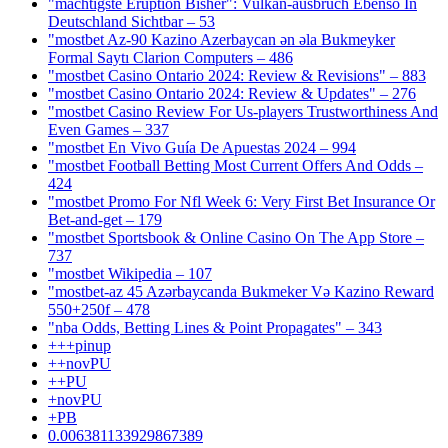
"mächtigste Eruption Bisher": Vulkan-ausbruch Ebenso In
Deutschland Sichtbar – 53
"mostbet Az-90 Kazino Azerbaycan ən əla Bukmeyker
Formal Saytı Clarion Computers – 486
"mostbet Casino Ontario 2024: Review & Revisions" – 883
"mostbet Casino Ontario 2024: Review & Updates" – 276
"mostbet Casino Review For Us-players Trustworthiness And
Even Games – 337
"mostbet En Vivo Guía De Apuestas 2024 – 994
"mostbet Football Betting Most Current Offers And Odds –
424
"mostbet Promo For Nfl Week 6: Very First Bet Insurance Or
Bet-and-get – 179
"‎mostbet Sportsbook & Online Casino On The App Store –
737
"mostbet Wikipedia – 107
"mostbet-az 45 Azərbaycanda Bukmeker Və Kazino Reward
550+250f – 478
"nba Odds, Betting Lines & Point Propagates" – 343
+++pinup
++novPU
++PU
+novPU
+PB
0.006381133929867389