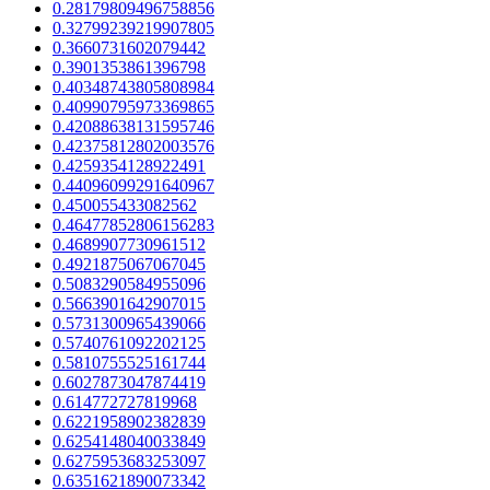
0.28179809496758856
0.32799239219907805
0.3660731602079442
0.3901353861396798
0.40348743805808984
0.40990795973369865
0.42088638131595746
0.42375812802003576
0.4259354128922491
0.44096099291640967
0.450055433082562
0.46477852806156283
0.4689907730961512
0.4921875067067045
0.5083290584955096
0.5663901642907015
0.5731300965439066
0.5740761092202125
0.5810755525161744
0.6027873047874419
0.614772727819968
0.6221958902382839
0.6254148040033849
0.6275953683253097
0.6351621890073342