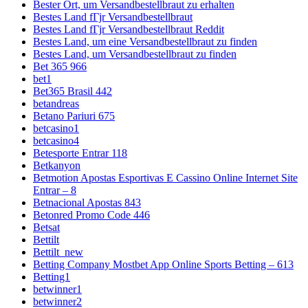
Bester Ort, um Versandbestellbraut zu erhalten
Bestes Land fГјr Versandbestellbraut
Bestes Land fГјr Versandbestellbraut Reddit
Bestes Land, um eine Versandbestellbraut zu finden
Bestes Land, um Versandbestellbraut zu finden
Bet 365 966
bet1
Bet365 Brasil 442
betandreas
Betano Pariuri 675
betcasino1
betcasino4
Betesporte Entrar 118
Betkanyon
Betmotion Apostas Esportivas E Cassino Online Internet Site
Entrar – 8
Betnacional Apostas 843
Betonred Promo Code 446
Betsat
Bettilt
Bettilt_new
Betting Company Mostbet App Online Sports Betting – 613
Betting1
betwinner1
betwinner2