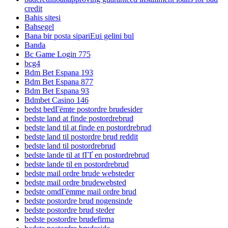
credit
Bahis sitesi
Bahsegel
Bana bir posta sipariЕџi gelini bul
Banda
Bc Game Login 775
bcg4
Bdm Bet Espana 193
Bdm Bet Espana 877
Bdm Bet Espana 93
Bdmbet Casino 146
bedst bedГёmte postordre brudesider
bedste land at finde postordrebrud
bedste land til at finde en postordrebrud
bedste land til postordre brud reddit
bedste land til postordrebrud
bedste lande til at fГҐ en postordrebrud
bedste lande til en postordrebrud
bedste mail ordre brude websteder
bedste mail ordre brudewebsted
bedste omdГёmme mail ordre brud
bedste postordre brud nogensinde
bedste postordre brud steder
bedste postordre brudefirma