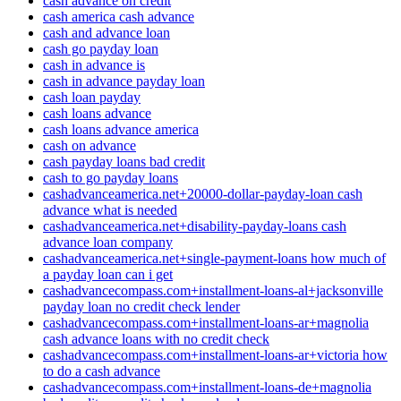
cash advance on credit
cash america cash advance
cash and advance loan
cash go payday loan
cash in advance is
cash in advance payday loan
cash loan payday
cash loans advance
cash loans advance america
cash on advance
cash payday loans bad credit
cash to go payday loans
cashadvanceamerica.net+20000-dollar-payday-loan cash
advance what is needed
cashadvanceamerica.net+disability-payday-loans cash
advance loan company
cashadvanceamerica.net+single-payment-loans how much of
a payday loan can i get
cashadvancecompass.com+installment-loans-al+jacksonville
payday loan no credit check lender
cashadvancecompass.com+installment-loans-ar+magnolia
cash advance loans with no credit check
cashadvancecompass.com+installment-loans-ar+victoria how
to do a cash advance
cashadvancecompass.com+installment-loans-de+magnolia