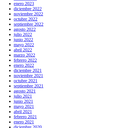
enero 2023
diciembre 2022
noviembre 2022
octubre 2022
septiembre 2022
agosto 2022
julio 2022
junio 2022
mayo 2022
abril 2022
marzo 2022
febrero 2022
enero 2022
diciembre 2021
noviembre 2021
octubre 2021
septiembre 2021
agosto 2021
julio 2021
junio 2021
mayo 2021
abril 2021
febrero 2021
enero 2021
diciembre 2020