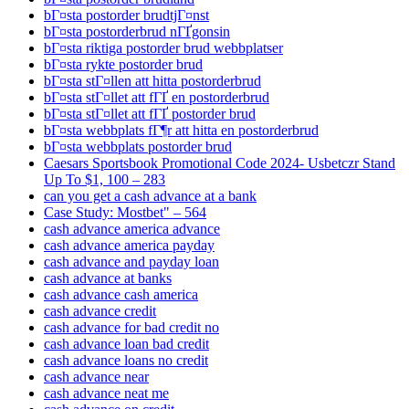
bГ¤sta postorder brudtjГ¤nst
bГ¤sta postorderbrud nГҐgonsin
bГ¤sta riktiga postorder brud webbplatser
bГ¤sta rykte postorder brud
bГ¤sta stГ¤llen att hitta postorderbrud
bГ¤sta stГ¤llet att fГҐ en postorderbrud
bГ¤sta stГ¤llet att fГҐ postorder brud
bГ¤sta webbplats fГ¶r att hitta en postorderbrud
bГ¤sta webbplats postorder brud
Caesars Sportsbook Promotional Code 2024- Usbetczr Stand
Up To $1, 100 – 283
can you get a cash advance at a bank
Case Study: Mostbet" – 564
cash advance america advance
cash advance america payday
cash advance and payday loan
cash advance at banks
cash advance cash america
cash advance credit
cash advance for bad credit no
cash advance loan bad credit
cash advance loans no credit
cash advance near
cash advance neat me