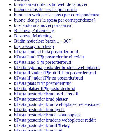
buen correo orden sitio web de la novia
buenos sitios de novias por correo
buon sito web per la sposa per corrispondenza
buona idea per la sposa per corrispondenza?
buscando una novia por correo
Business, Advertising
Business, Marketing
Bütün nəticələrə baxın .. – 367
buy a essay for cheap
bГ¤sta land att hitta postorder brud
bГ¤sta land fГ¶r postorder brud reddit
bГ¤sta land fГ¶r postorderbrud
bГ¤sta legitima postorder brudens webbplatser
bГ¤sta lГ¤nder fГ¶r att fГҐ en postorderbrud
bГ¤sta lГ¤nder fГ¶r en postorderbrud
bГ¤sta plats fГ¶r postorderbrud
bГ¤sta platser fГ¶r postorderbrud
bГ¤sta postorder brud byrГҐ reddit
bГ¤sta postorder brud platser
bГ¤sta postorder brud webbplatser recensioner
bГ¤sta postorder brudbyrГҐ
bГ¤sta postorder brudens webbplats
bГ¤sta postorder brudens webbplatser reddit
bГ¤sta postorder brudfГ¶retag
bГ¤sta postorder brudland