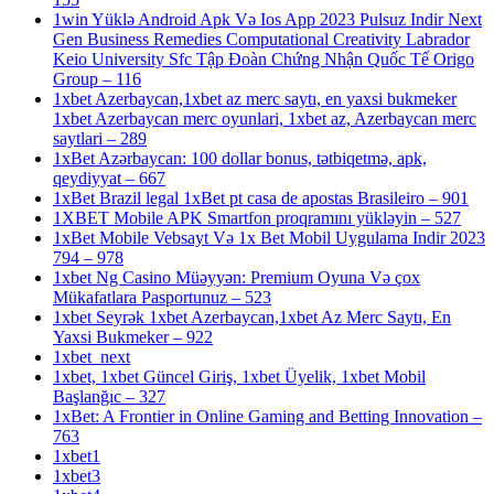
1win Yüklə Android Apk Və Ios App 2023 Pulsuz Indir Next
Gen Business Remedies Computational Creativity Labrador
Keio University Sfc Tập Đoàn Chứng Nhận Quốc Tế Origo
Group – 116
1xbet Azerbaycan,1xbet az merc saytı, en yaxsi bukmeker
1xbet Azerbaycan merc oyunlari, 1xbet az, Azerbaycan merc
saytlari – 289
1xBet Azərbaycan: 100 dollar bonus, tətbiqetmə, apk,
qeydiyyat – 667
1xBet Brazil legal 1xBet pt casa de apostas Brasileiro – 901
1XBET Mobile APK Smartfon proqramını yükləyin – 527
1xBet Mobile Vebsayt Və 1x Bet Mobil Uygulama Indir 2023
794 – 978
1xbet Ng Casino Müəyyən: Premium Oyuna Və çox
Mükafatlara Pasportunuz – 523
1xbet Seyrək 1xbet Azerbaycan,1xbet Az Merc Saytı, En
Yaxsi Bukmeker – 922
1xbet_next
1xbet, 1xbet Güncel Giriş, 1xbet Üyelik, 1xbet Mobil
Başlanğıc – 327
1xBet: A Frontier in Online Gaming and Betting Innovation –
763
1xbet1
1xbet3