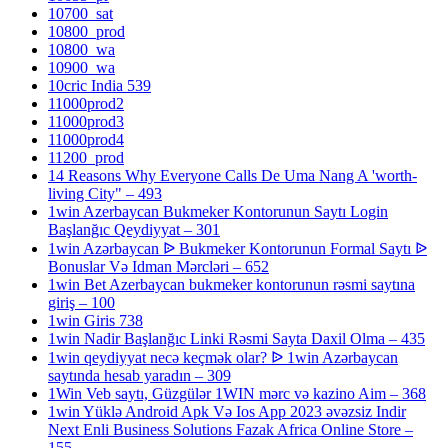
10700_sat
10800_prod
10800_wa
10900_wa
10cric India 539
11000prod2
11000prod3
11000prod4
11200_prod
14 Reasons Why Everyone Calls De Uma Nang A 'worth-
living City" – 493
1win Azerbaycan Bukmeker Kontorunun Saytı Login
Başlanğıc Qeydiyyat – 301
1win Azərbaycan ᐉ Bukmeker Kontorunun Formal Saytı ᐉ
Bonuslar Və Idman Mərcləri – 652
1win Bet Azerbaycan bukmeker kontorunun rəsmi saytına
giriş – 100
1win Giris 738
1win Nadir Başlanğıc Linki Rəsmi Sayta Daxil Olma – 435
1win qeydiyyat necə keçmək olar? ᐉ 1win Azərbaycan
saytında hesab yaradın – 309
1Win Veb saytı, Güzgülər 1WIN mərc və kazino Aim – 368
1win Yüklə Android Apk Və Ios App 2023 əvəzsiz Indir
Next Enli Business Solutions Fazak Africa Online Store –
155