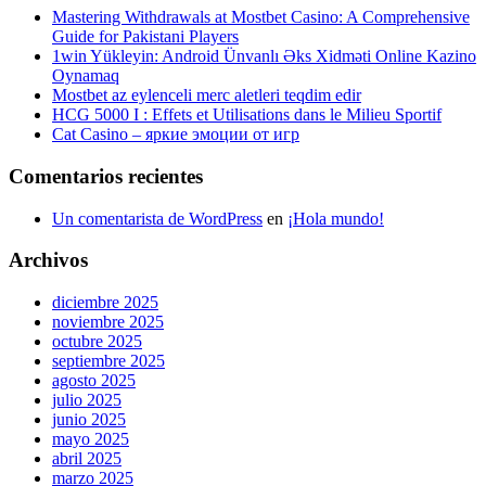
Mastering Withdrawals at Mostbet Casino: A Comprehensive
Guide for Pakistani Players
1win Yükleyin: Android Ünvanlı Əks Xidməti Online Kazino
Oynamaq
Mostbet az eylenceli merc aletleri teqdim edir
HCG 5000 I : Effets et Utilisations dans le Milieu Sportif
Cat Casino – яркие эмоции от игр
Comentarios recientes
Un comentarista de WordPress
en
¡Hola mundo!
Archivos
diciembre 2025
noviembre 2025
octubre 2025
septiembre 2025
agosto 2025
julio 2025
junio 2025
mayo 2025
abril 2025
marzo 2025