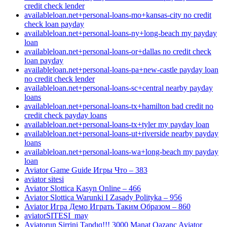
credit check lender
availableloan.net+personal-loans-mo+kansas-city no credit
check loan payday
availableloan.net+personal-loans-ny+long-beach my payday
loan
availableloan.net+personal-loans-or+dallas no credit check
loan payday
availableloan.net+personal-loans-pa+new-castle payday loan
no credit check lender
availableloan.net+personal-loans-sc+central nearby payday
loans
availableloan.net+personal-loans-tx+hamilton bad credit no
credit check payday loans
availableloan.net+personal-loans-tx+tyler my payday loan
availableloan.net+personal-loans-ut+riverside nearby payday
loans
availableloan.net+personal-loans-wa+long-beach my payday
loan
Aviator Game Guide Игры Что – 383
aviator sitesi
Aviator Slottica Kasyn Online – 466
Aviator Slottica Warunki I Zasady Polityka – 956
Aviator Игра Демо Играть Таким Образом – 860
aviatorSITESI_may
Aviatorun Sirrini Tapdıq!!! 3000 Manat Qazanc Aviator