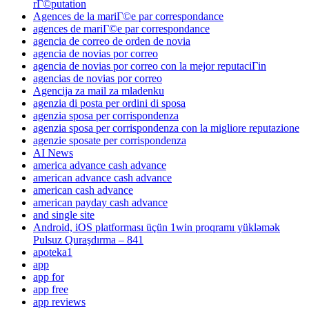
rГ©putation
Agences de la mariГ©e par correspondance
agences de mariГ©e par correspondance
agencia de correo de orden de novia
agencia de novias por correo
agencia de novias por correo con la mejor reputaciГіn
agencias de novias por correo
Agencija za mail za mladenku
agenzia di posta per ordini di sposa
agenzia sposa per corrispondenza
agenzia sposa per corrispondenza con la migliore reputazione
agenzie sposate per corrispondenza
AI News
america advance cash advance
american advance cash advance
american cash advance
american payday cash advance
and single site
Android, iOS platforması üçün 1win proqramı yükləmək
Pulsuz Quraşdırma – 841
apoteka1
app
app for
app free
app reviews