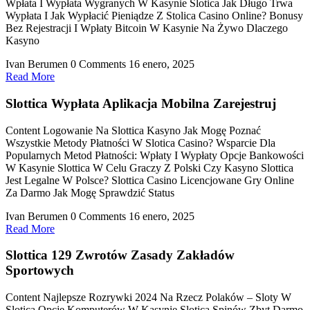
Wpłata I Wypłata Wygranych W Kasynie Slotica Jak Długo Trwa
Wypłata I Jak Wypłacić Pieniądze Z Stolica Casino Online? Bonusy
Bez Rejestracji I Wpłaty Bitcoin W Kasynie Na Żywo Dlaczego
Kasyno
Ivan Berumen
0 Comments
16 enero, 2025
Read
Read More
More
Slottica Wypłata Aplikacja Mobilna Zarejestruj
Content Logowanie Na Slottica Kasyno Jak Mogę Poznać
Wszystkie Metody Płatności W Slotica Casino? Wsparcie Dla
Popularnych Metod Płatności: Wpłaty I Wypłaty Opcje Bankowości
W Kasynie Slottica W Celu Graczy Z Polski Czy Kasyno Slottica
Jest Legalne W Polsce? Slottica Casino Licencjowane Gry Online
Za Darmo Jak Mogę Sprawdzić Status
Ivan Berumen
0 Comments
16 enero, 2025
Read
Read More
More
Slottica 129 Zwrotów Zasady Zakładów
Sportowych
Content Najlepsze Rozrywki 2024 Na Rzecz Polaków – Sloty W
Slotica Opcje Komputerów W Kasynie Slotica Spinów Zbyt Darmo