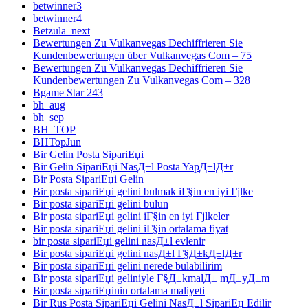
betwinner3
betwinner4
Betzula_next
Bewertungen Zu Vulkanvegas Dechiffrieren Sie
Kundenbewertungen über Vulkanvegas Com – 75
Bewertungen Zu Vulkanvegas Dechiffrieren Sie
Kundenbewertungen Zu Vulkanvegas Com – 328
Bgame Star 243
bh_aug
bh_sep
BH_TOP
BHTopJun
Bir Gelin Posta SipariЕџi
Bir Gelin SipariЕџi NasД±l Posta YapД±lД±r
Bir Posta SipariЕџi Gelin
Bir posta sipariЕџi gelini bulmak iГ§in en iyi Гјlke
Bir posta sipariЕџi gelini bulun
Bir posta sipariЕџi gelini iГ§in en iyi Гјlkeler
Bir posta sipariЕџi gelini iГ§in ortalama fiyat
bir posta sipariЕџi gelini nasД±l evlenir
Bir posta sipariЕџi gelini nasД±l Г§Д±kД±lД±r
Bir posta sipariЕџi gelini nerede bulabilirim
Bir posta sipariЕџi geliniyle Г§Д±kmalД± mД±yД±m
Bir posta sipariЕџinin ortalama maliyeti
Bir Rus Posta SipariЕџi Gelini NasД±l SipariЕџ Edilir