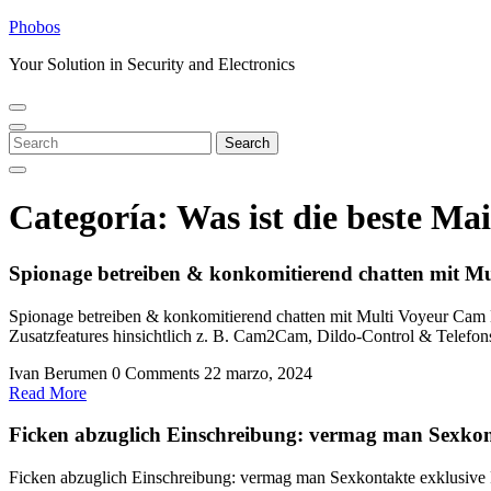
Skip
Phobos
to
Your Solution in Security and Electronics
content
Open
Close
Menu
Menu
Search
Search
for:
Categoría:
Was ist die beste Mai
Spionage betreiben & konkomitierend chatten mit M
Spionage betreiben & konkomitierend chatten mit Multi Voyeur Cam Eine
Zusatzfeatures hinsichtlich z. B. Cam2Cam, Dildo-Control & Telefo
Ivan Berumen
0 Comments
22 marzo, 2024
Read
Read More
More
Ficken abzuglich Einschreibung: vermag man Sexkont
Ficken abzuglich Einschreibung: vermag man Sexkontakte exklusive R