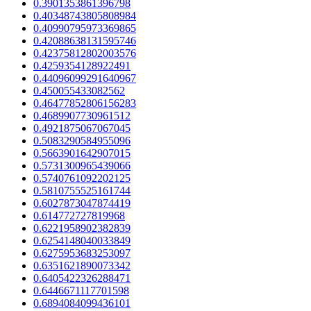
0.3901353861396798
0.40348743805808984
0.40990795973369865
0.42088638131595746
0.42375812802003576
0.4259354128922491
0.44096099291640967
0.450055433082562
0.46477852806156283
0.4689907730961512
0.4921875067067045
0.5083290584955096
0.5663901642907015
0.5731300965439066
0.5740761092202125
0.5810755525161744
0.6027873047874419
0.614772727819968
0.6221958902382839
0.6254148040033849
0.6275953683253097
0.6351621890073342
0.6405422326288471
0.6446671117701598
0.6894084099436101