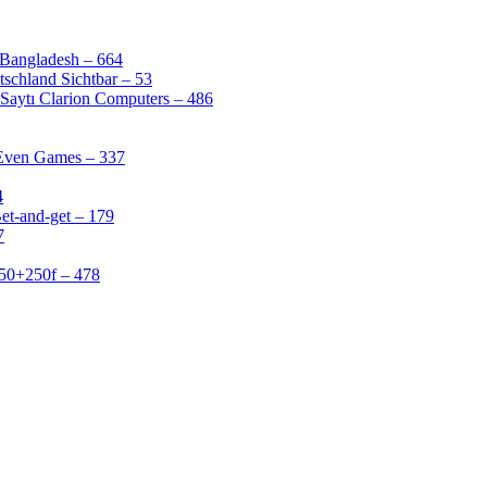
 Bangladesh – 664
schland Sichtbar – 53
Saytı Clarion Computers – 486
 Even Games – 337
4
et-and-get – 179
7
50+250f – 478