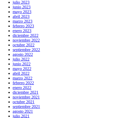
julio 2023
junio 2023
mayo 2023
abril 2023
marzo 2023
febrero 2023
enero 2023
diciembre 2022
noviembre 2022
octubre 2022
septiembre 2022
agosto 2022
julio 2022
junio 2022
mayo 2022
abril 2022
marzo 2022
febrero 2022
enero 2022
diciembre 2021
noviembre 2021
octubre 2021
septiembre 2021
agosto 2021
julio 2021