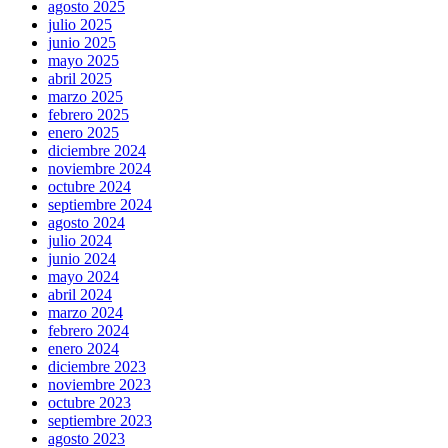
agosto 2025
julio 2025
junio 2025
mayo 2025
abril 2025
marzo 2025
febrero 2025
enero 2025
diciembre 2024
noviembre 2024
octubre 2024
septiembre 2024
agosto 2024
julio 2024
junio 2024
mayo 2024
abril 2024
marzo 2024
febrero 2024
enero 2024
diciembre 2023
noviembre 2023
octubre 2023
septiembre 2023
agosto 2023