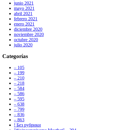
junio 2021
mayo 2021
abril 2021
febrero 2021
enero 2021
diciembre 2020
noviembre 2020
octubre 2020
julio 2020
Categorías
– 105
– 199
– 210
– 218
– 584
– 586
– 595
– 638
– 799
– 836
– 863
! Без рубрики