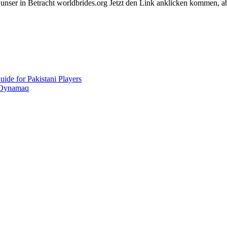
rt unser in Betracht worldbrides.org Jetzt den Link anklicken kommen,
ide for Pakistani Players
 Oynamaq