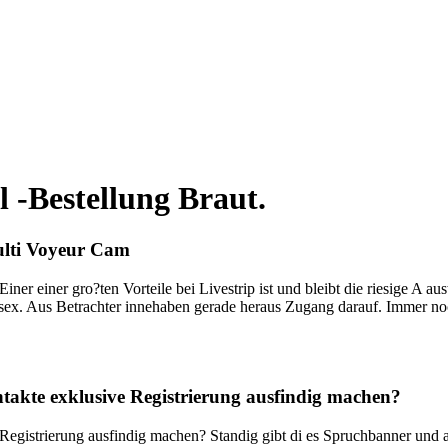
l -Bestellung Braut.
ulti Voyeur Cam
r einer gro?ten Vorteile bei Livestrip ist und bleibt die riesige A aus
nsex. Aus Betrachter innehaben gerade heraus Zugang darauf. Immer n
akte exklusive Registrierung ausfindig machen?
egistrierung ausfindig machen? Standig gibt di es Spruchbanner und a