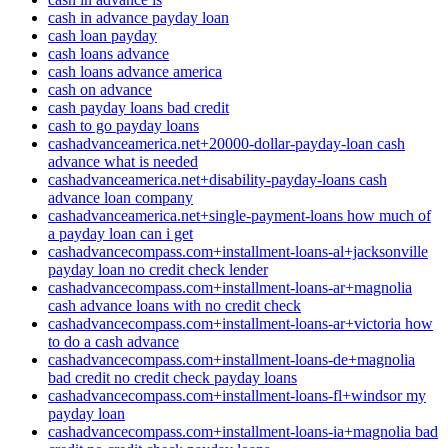
cash in advance payday loan
cash loan payday
cash loans advance
cash loans advance america
cash on advance
cash payday loans bad credit
cash to go payday loans
cashadvanceamerica.net+20000-dollar-payday-loan cash
advance what is needed
cashadvanceamerica.net+disability-payday-loans cash
advance loan company
cashadvanceamerica.net+single-payment-loans how much of
a payday loan can i get
cashadvancecompass.com+installment-loans-al+jacksonville
payday loan no credit check lender
cashadvancecompass.com+installment-loans-ar+magnolia
cash advance loans with no credit check
cashadvancecompass.com+installment-loans-ar+victoria how
to do a cash advance
cashadvancecompass.com+installment-loans-de+magnolia
bad credit no credit check payday loans
cashadvancecompass.com+installment-loans-fl+windsor my
payday loan
cashadvancecompass.com+installment-loans-ia+magnolia bad