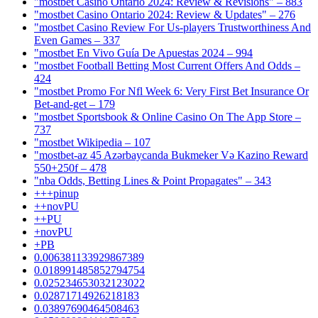
"mostbet Casino Ontario 2024: Review & Revisions" – 883
"mostbet Casino Ontario 2024: Review & Updates" – 276
"mostbet Casino Review For Us-players Trustworthiness And
Even Games – 337
"mostbet En Vivo Guía De Apuestas 2024 – 994
"mostbet Football Betting Most Current Offers And Odds –
424
"mostbet Promo For Nfl Week 6: Very First Bet Insurance Or
Bet-and-get – 179
"‎mostbet Sportsbook & Online Casino On The App Store –
737
"mostbet Wikipedia – 107
"mostbet-az 45 Azərbaycanda Bukmeker Və Kazino Reward
550+250f – 478
"nba Odds, Betting Lines & Point Propagates" – 343
+++pinup
++novPU
++PU
+novPU
+PB
0.006381133929867389
0.018991485852794754
0.025234653032123022
0.02871714926218183
0.03897690464508463