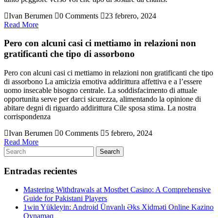
Ivan Berumen
0 Comments
23 febrero, 2024
Read
Read More
More
Pero con alcuni casi ci mettiamo in relazioni non
gratificanti che tipo di assorbono
Pero con alcuni casi ci mettiamo in relazioni non gratificanti che tipo
di assorbono La amicizia emotiva addirittura affettiva e a l’essere
uomo insecable bisogno centrale. La soddisfacimento di attuale
opportunita serve per darci sicurezza, alimentando la opinione di
abitare degni di riguardo addirittura Cile sposa stima. La nostra
corrispondenza
Ivan Berumen
0 Comments
5 febrero, 2024
Read
Read More
Search
More
Search
for:
Entradas recientes
Mastering Withdrawals at Mostbet Casino: A Comprehensive
Guide for Pakistani Players
1win Yükleyin: Android Ünvanlı Əks Xidməti Online Kazino
Oynamaq