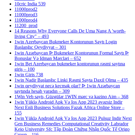
10cric India 539
11000prod2
11000prod3
11000prod4
11200_prod
14 Reasons Why Everyone Calls De Uma Nang A 'worth-
living City" – 493
1win Azerbaycan Bukmeker Kontorunun Saytı Login
Başlanğıc Qeydiyyat – 301
1win Azərbaycan ᐉ Bukmeker Kontorunun Formal Saytı ᐉ
Bonuslar Və Idman Mərcləri – 652
1win Bet Azerbaycan bukmeker kontorunun rəsmi saytına
giriş – 100
1win Giris 738
1win Nadir Başlanğıc Linki Rəsmi Sayta Daxil Olma – 435
1win qeydiyyat necə keçmək olar? ᐉ 1win Azərbaycan
saytında hesab yaradın – 309
1Win Veb saytı, Güzgülər 1WIN mərc və kazino Aim – 368
1win Yüklə Android Apk Və Ios App 2023 əvəzsiz Indir
Next Enli Business Solutions Fazak Africa Online Store –
155
1win Yüklə Android Apk Və Ios App 2023 Pulsuz Indir Next
Gen Business Remedies Computational Creativity Labrador
Keio University Sfc Tập Đoàn Chứng Nhận Quốc Tế Origo
Group – 116