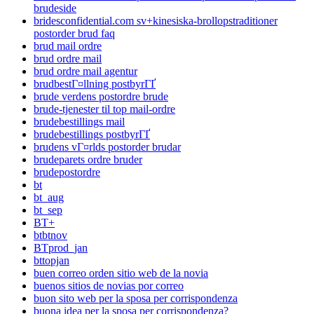
brudeside
bridesconfidential.com sv+kinesiska-brollopstraditioner
postorder brud faq
brud mail ordre
brud ordre mail
brud ordre mail agentur
brudbestГ¤llning postbyrГҐ
brude verdens postordre brude
brude-tjenester til top mail-ordre
brudebestillings mail
brudebestillings postbyrГҐ
brudens vГ¤rlds postorder brudar
brudeparets ordre bruder
brudepostordre
bt
bt_aug
bt_sep
BT+
btbtnov
BTprod_jan
bttopjan
buen correo orden sitio web de la novia
buenos sitios de novias por correo
buon sito web per la sposa per corrispondenza
buona idea per la sposa per corrispondenza?