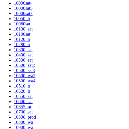
10000sat4
10000sat5
10000sat7
10050_tr
10060sat
10100_sat
10100sat
10120_tr
10280_tr
10300_sat
10400_sat
10500_sat
10500_sat2
10500_sat3
10500_wa2
10500_wa4
10510_tr
10520_tr
10550_sat
10600_sat
10655_pr
10700_sat
10800_prod
10800_wa
10900_wa