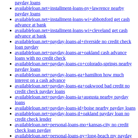
payday loans
availableloan.net+installment-loans-ny+lawrence nearby
payday loans
availableloan.net+installment-loans-wi+abbotsford get cash
advance at bank
availableloan.net+installment-loans-wi+cleveland get cash
advance at bank
availableloan.net+payday-loans-al+riverside no credit check
loan payday
availableloan.net+payday-loans-ar+oakland cash advance
loans with no credit check
availableloan.net+payday-loans-co+colorado-springs nearby
payday loans
availableloan.net+payday-loans-ga+hamilton how much
interest on a cash advance
availableloan.net+payday-loans-ga+oakwood bad credit no
credit check payday loans
availableloan.net+payday-loans-ia+augusta nearby payday
loans
availableloan.net+payday-loans-id+boise nearby payday loans
availableloan.net+payday-loans-il+oakland payday loan no
credit check lender
availableloan.net+personal-loans-mo+kansas-city no credit
check loan payday
availableloan.net+personal-loans-ny+long-beach my payday