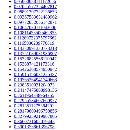
0.05060088111172656
0.07025577324407817
0.08891307722138653
0.09367583631489962
0.09772832656142871
0.10647080111043006
0.10811453500462853
0.11289722375797662
0.1165030239770819
0.13380991330773218
0.13751089031986907
0.15326825566110047
0.1536874121173316
0.15426308574950942
0.15915196031225387
0.19565264941740668
0.2383510931204973
0.24147475868998136
0.2611964348964755
0.27955584607660977
0.2813511275364201
0.28179809496758856
0.32799239219907805
0.3660731602079442
0.3901353861396798