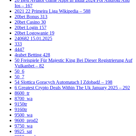
20 Best Aviator Game Apps In India 2024 For Android And
Ios – 167
2021 22 Primeira Liga Wikipedia – 588
20bet Bonus 313
20bet Casino 30
20bet Login 157
20bet Logowanie 19
240682 15.01.2025
333
4447
4rabet Betting 428
50 Freispiele Für Majestic King Bei Dieser Registrierung Auf
Vulkanbet – 82
50_6
50_7
54 Slottica Gorących Automatach I Zdobądź – 198
6 Greatest Crypto Deals Within The Uk January 2025 – 292
8600_tr
8700_wa
9150tr
9160tr
9500_wa
9600_prod2
9750_wa
9925_sat