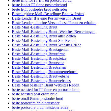
beste land for ГҐ fГҐ en postordrebrud
beste landet ГҐ finne postordrebrud
beste legit postordre brud nettsteder
Beste legitime Mail -Bestellung Brautwebsites
Beste Lender fГјr eine Postanweisung Braut
Beste Lender, um eine Versandbestellbraut zu erhalten
Beste Mail -Bestellung Braut
Beste Mail -Bestellung Braut -Websites Bewertungen
Beste Mail -Bestellung Braut aller Zeiten
Beste Mail -Bestellung Braut Site Reddit
Beste Mail -Bestellung Braut Websites 2022
Beste Mail -Bestellung Brautagentur
Beste Mail -Bestellung Brautfirma
Beste Mail -Bestellung Brautpletze
Beste Mail -Bestellung Brautseite
Beste Mail -Bestellung Brautseiten
Beste Mail -Bestellung Brautunternehmen
Beste Mail -Bestellung Brautwebsite
Beste Mail -Bestellung Brautwebsites
Beste Mail bestellen Braut Websites Reddit
beste nettsted for ГҐ finne en postordrebrud
beste nettsted post ordre brud
beste omdГёmme postordre brud
beste postordre brud nettsteder
beste postordre brud nettsteder 2022