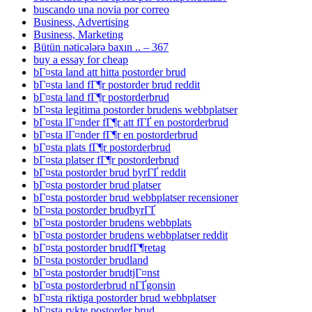
buscando una novia por correo
Business, Advertising
Business, Marketing
Bütün nəticələrə baxın .. – 367
buy a essay for cheap
bГ¤sta land att hitta postorder brud
bГ¤sta land fГ¶r postorder brud reddit
bГ¤sta land fГ¶r postorderbrud
bГ¤sta legitima postorder brudens webbplatser
bГ¤sta lГ¤nder fГ¶r att fГҐ en postorderbrud
bГ¤sta lГ¤nder fГ¶r en postorderbrud
bГ¤sta plats fГ¶r postorderbrud
bГ¤sta platser fГ¶r postorderbrud
bГ¤sta postorder brud byrГҐ reddit
bГ¤sta postorder brud platser
bГ¤sta postorder brud webbplatser recensioner
bГ¤sta postorder brudbyrГҐ
bГ¤sta postorder brudens webbplats
bГ¤sta postorder brudens webbplatser reddit
bГ¤sta postorder brudfГ¶retag
bГ¤sta postorder brudland
bГ¤sta postorder brudtjГ¤nst
bГ¤sta postorderbrud nГҐgonsin
bГ¤sta riktiga postorder brud webbplatser
bГ¤sta rykte postorder brud