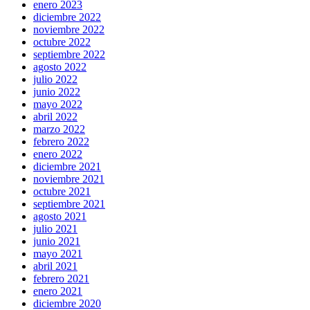
enero 2023
diciembre 2022
noviembre 2022
octubre 2022
septiembre 2022
agosto 2022
julio 2022
junio 2022
mayo 2022
abril 2022
marzo 2022
febrero 2022
enero 2022
diciembre 2021
noviembre 2021
octubre 2021
septiembre 2021
agosto 2021
julio 2021
junio 2021
mayo 2021
abril 2021
febrero 2021
enero 2021
diciembre 2020