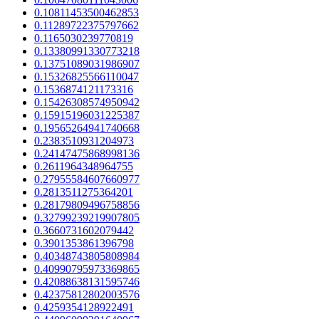
0.10811453500462853
0.11289722375797662
0.1165030239770819
0.13380991330773218
0.13751089031986907
0.15326825566110047
0.1536874121173316
0.15426308574950942
0.15915196031225387
0.19565264941740668
0.2383510931204973
0.24147475868998136
0.2611964348964755
0.27955584607660977
0.2813511275364201
0.28179809496758856
0.32799239219907805
0.3660731602079442
0.3901353861396798
0.40348743805808984
0.40990795973369865
0.42088638131595746
0.42375812802003576
0.4259354128922491