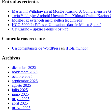
Entradas recientes
Mastering Withdrawals at Mostbet Casino: A Comprehensive Gu
1win Yükleyin: Android Ünvanlı Əks Xidməti Online Kazino
Mostbet az eylenceli merc aletleri teqdim edir
HCG 5000 I : Effets et Utilisations dans le Milieu Sportif
Cat Casino – яркие эмоции от игр
Comentarios recientes
Un comentarista de WordPress
en
¡Hola mundo!
Archivos
diciembre 2025
noviembre 2025
octubre 2025
septiembre 2025
agosto 2025
julio 2025
junio 2025
mayo 2025
abril 2025
marzo 2025