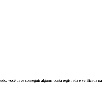
 tudo, você deve conseguir alguma conta registrada e verificada na