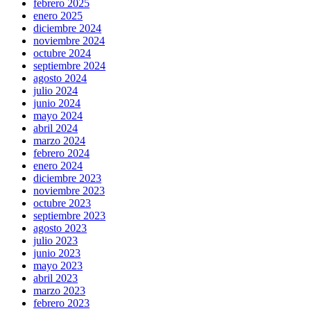
febrero 2025
enero 2025
diciembre 2024
noviembre 2024
octubre 2024
septiembre 2024
agosto 2024
julio 2024
junio 2024
mayo 2024
abril 2024
marzo 2024
febrero 2024
enero 2024
diciembre 2023
noviembre 2023
octubre 2023
septiembre 2023
agosto 2023
julio 2023
junio 2023
mayo 2023
abril 2023
marzo 2023
febrero 2023