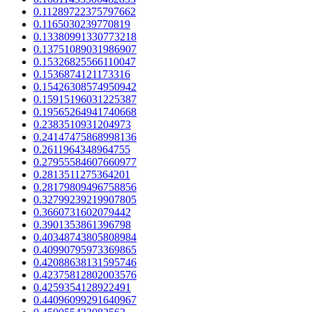
0.11289722375797662
0.1165030239770819
0.13380991330773218
0.13751089031986907
0.15326825566110047
0.1536874121173316
0.15426308574950942
0.15915196031225387
0.19565264941740668
0.2383510931204973
0.24147475868998136
0.2611964348964755
0.27955584607660977
0.2813511275364201
0.28179809496758856
0.32799239219907805
0.3660731602079442
0.3901353861396798
0.40348743805808984
0.40990795973369865
0.42088638131595746
0.42375812802003576
0.4259354128922491
0.44096099291640967