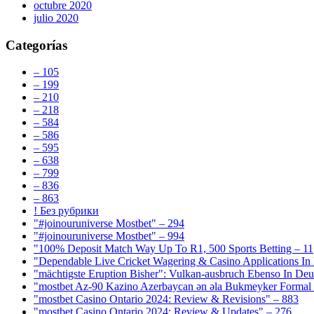
octubre 2020
julio 2020
Categorías
– 105
– 199
– 210
– 218
– 584
– 586
– 595
– 638
– 799
– 836
– 863
! Без рубрики
"#joinouruniverse Mostbet" – 294
"#joinouruniverse Mostbet" – 994
"100% Deposit Match Way Up To R1, 500 Sports Betting – 11
"Dependable Live Cricket Wagering & Casino Applications In
"mächtigste Eruption Bisher": Vulkan-ausbruch Ebenso In Deut
"mostbet Az-90 Kazino Azerbaycan ən əla Bukmeyker Formal 
"mostbet Casino Ontario 2024: Review & Revisions" – 883
"mostbet Casino Ontario 2024: Review & Updates" – 276