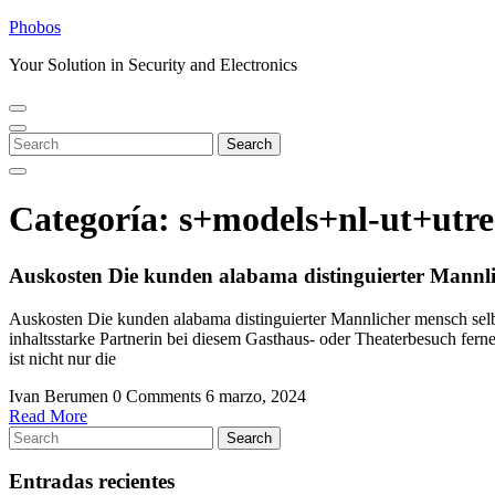
Skip
Phobos
to
Your Solution in Security and Electronics
content
Open
Close
Menu
Menu
Search
Search
for:
Categoría:
s+models+nl-ut+utrec
Auskosten Die kunden alabama distinguierter Mannlic
Auskosten Die kunden alabama distinguierter Mannlicher mensch selbi
inhaltsstarke Partnerin bei diesem Gasthaus- oder Theaterbesuch fer
ist nicht nur die
Ivan Berumen
0 Comments
6 marzo, 2024
Read
Read More
Search
More
Search
for:
Entradas recientes