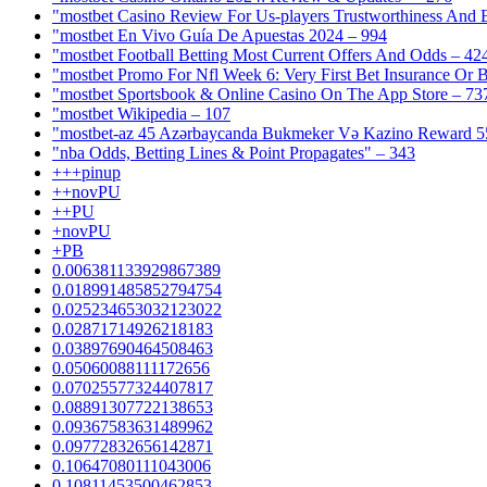
"mostbet Casino Review For Us-players Trustworthiness And
"mostbet En Vivo Guía De Apuestas 2024 – 994
"mostbet Football Betting Most Current Offers And Odds – 42
"mostbet Promo For Nfl Week 6: Very First Bet Insurance Or B
"‎mostbet Sportsbook & Online Casino On The App Store – 73
"mostbet Wikipedia – 107
"mostbet-az 45 Azərbaycanda Bukmeker Və Kazino Reward 5
"nba Odds, Betting Lines & Point Propagates" – 343
+++pinup
++novPU
++PU
+novPU
+PB
0.006381133929867389
0.018991485852794754
0.025234653032123022
0.02871714926218183
0.03897690464508463
0.05060088111172656
0.07025577324407817
0.08891307722138653
0.09367583631489962
0.09772832656142871
0.10647080111043006
0.10811453500462853