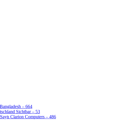
 Bangladesh – 664
schland Sichtbar – 53
Saytı Clarion Computers – 486