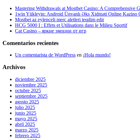
Mastering Withdrawals at Mostbet Casino: A Comprehensive Gu
1win Yükleyin: Android Ünvanlı Əks Xidməti Online Kazino
Mostbet az eylenceli merc aletleri teqdim edir
HCG 5000 I : Effets et Utilisations dans le Milieu Sportif
Cat Casino – яркие эмоции от игр
Comentarios recientes
Un comentarista de WordPress
en
¡Hola mundo!
Archivos
diciembre 2025
noviembre 2025
octubre 2025
septiembre 2025
agosto 2025
julio 2025
junio 2025
mayo 2025
abril 2025
marzo 2025
febrero 2025