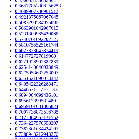
0.450055433082562
0.46477852806156283
0.4689907730961512
0.4921875067067045
0.5083290584955096
0.5663901642907015
0.5731300965439066
0.5740761092202125
0.5810755525161744
0.6027873047874419
0.614772727819968
0.6221958902382839
0.6254148040033849
0.6275953683253097
0.6351621890073342
0.6405422326288471
0.6446671117701598
0.6894084099436101
0.695617399581489
0.6959161681866824
0.7007736873516788
0.7122064962131552
0.7364227578558207
0.7382361634424165
0.7388943212943276