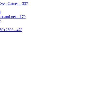
 Even Games – 337
4
et-and-get – 179
7
50+250f – 478