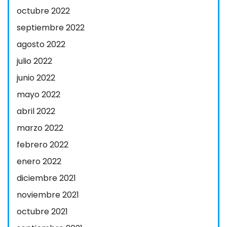
octubre 2022
septiembre 2022
agosto 2022
julio 2022
junio 2022
mayo 2022
abril 2022
marzo 2022
febrero 2022
enero 2022
diciembre 2021
noviembre 2021
octubre 2021