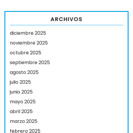
ARCHIVOS
diciembre 2025
noviembre 2025
octubre 2025
septiembre 2025
agosto 2025
julio 2025
junio 2025
mayo 2025
abril 2025
marzo 2025
febrero 2025