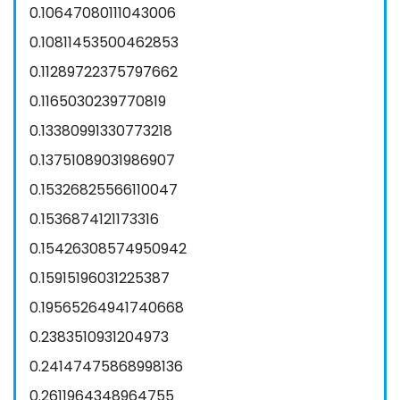
0.10647080111043006
0.10811453500462853
0.11289722375797662
0.1165030239770819
0.13380991330773218
0.13751089031986907
0.15326825566110047
0.1536874121173316
0.15426308574950942
0.15915196031225387
0.19565264941740668
0.2383510931204973
0.24147475868998136
0.2611964348964755