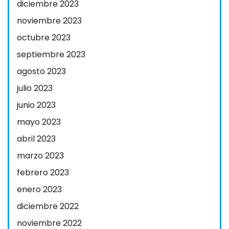
diciembre 2023
noviembre 2023
octubre 2023
septiembre 2023
agosto 2023
julio 2023
junio 2023
mayo 2023
abril 2023
marzo 2023
febrero 2023
enero 2023
diciembre 2022
noviembre 2022