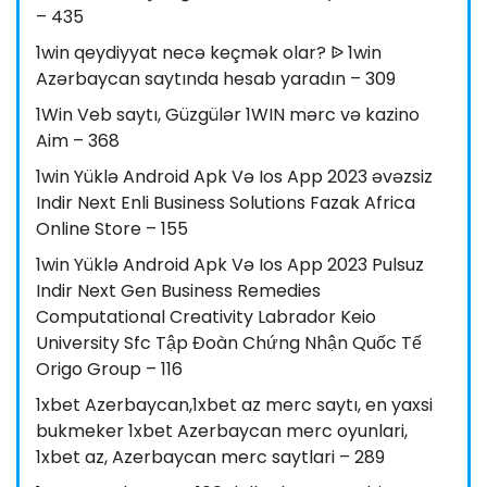
– 435
1win qeydiyyat necə keçmək olar? ᐉ 1win
Azərbaycan saytında hesab yaradın – 309
1Win Veb saytı, Güzgülər 1WIN mərc və kazino
Aim – 368
1win Yüklə Android Apk Və Ios App 2023 əvəzsiz
Indir Next Enli Business Solutions Fazak Africa
Online Store – 155
1win Yüklə Android Apk Və Ios App 2023 Pulsuz
Indir Next Gen Business Remedies
Computational Creativity Labrador Keio
University Sfc Tập Đoàn Chứng Nhận Quốc Tế
Origo Group – 116
1xbet Azerbaycan,1xbet az merc saytı, en yaxsi
bukmeker 1xbet Azerbaycan merc oyunlari,
1xbet az, Azerbaycan merc saytlari – 289