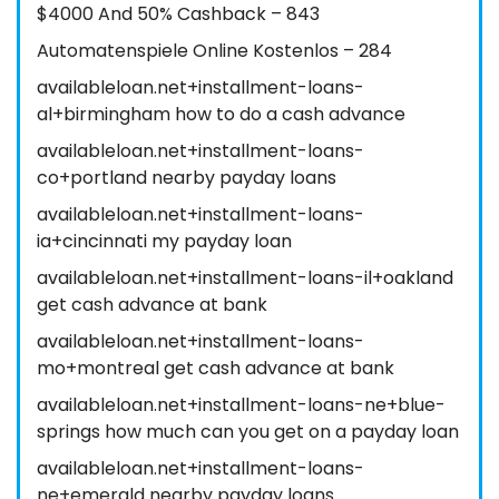
$4000 And 50% Cashback – 843
Automatenspiele Online Kostenlos – 284
availableloan.net+installment-loans-
al+birmingham how to do a cash advance
availableloan.net+installment-loans-
co+portland nearby payday loans
availableloan.net+installment-loans-
ia+cincinnati my payday loan
availableloan.net+installment-loans-il+oakland
get cash advance at bank
availableloan.net+installment-loans-
mo+montreal get cash advance at bank
availableloan.net+installment-loans-ne+blue-
springs how much can you get on a payday loan
availableloan.net+installment-loans-
ne+emerald nearby payday loans