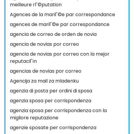
meilleure rГ©putation
Agences de la mariГ©e par correspondance
agences de mariГ©e par correspondance
agencia de correo de orden de novia
agencia de novias por correo
agencia de novias por correo con la mejor
reputaciГіn
agencias de novias por correo
Agencija za mail za mladenku
agenzia di posta per ordini di sposa
agenzia sposa per corrispondenza
agenzia sposa per corrispondenza con la
migliore reputazione
agenzie sposate per corrispondenza