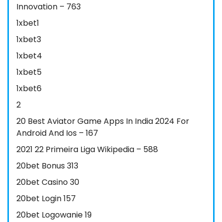
Innovation – 763
1xbet1
1xbet3
1xbet4
1xbet5
1xbet6
2
20 Best Aviator Game Apps In India 2024 For
Android And Ios – 167
2021 22 Primeira Liga Wikipedia – 588
20bet Bonus 313
20bet Casino 30
20bet Login 157
20bet Logowanie 19