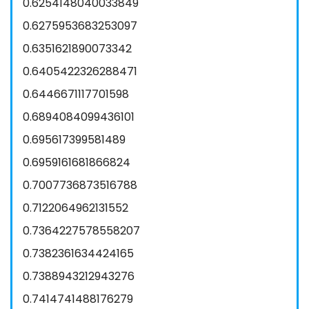
0.6254148040033849
0.6275953683253097
0.6351621890073342
0.6405422326288471
0.6446671117701598
0.6894084099436101
0.695617399581489
0.6959161681866824
0.7007736873516788
0.7122064962131552
0.7364227578558207
0.7382361634424165
0.7388943212943276
0.7414741488176279