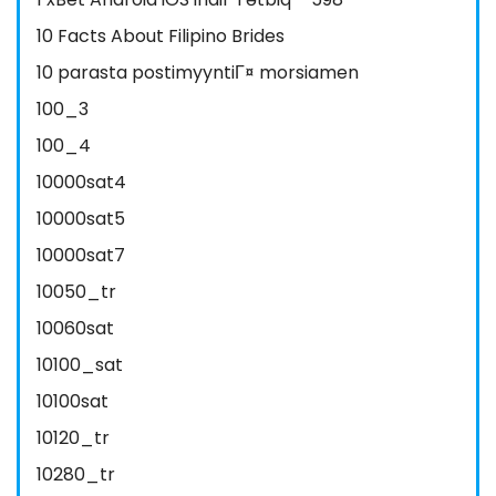
10 Facts About Filipino Brides
10 parasta postimyyntiГ¤ morsiamen
100_3
100_4
10000sat4
10000sat5
10000sat7
10050_tr
10060sat
10100_sat
10100sat
10120_tr
10280_tr