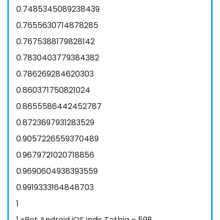
0.7485345089238439
0.7655630714878285
0.7675388179828142
0.7830403779384382
0.786269284620303
0.860371750821024
0.8655586442452787
0.8723697931283529
0.9057226559370489
0.9679721020718856
0.9690604938393559
0.9919333164848703
1
1 xBet Android iOS indir Tətbiq – 598