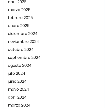
abril 2025
marzo 2025
febrero 2025
enero 2025
diciembre 2024
noviembre 2024
octubre 2024
septiembre 2024
agosto 2024
julio 2024
junio 2024
mayo 2024
abril 2024
marzo 2024