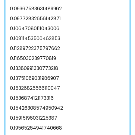
0.09367583631489962
0.09772832656142871
0.10647080111043006
0.10811453500462853
0.11289722375797662
0.1165030239770819
0.13380991330773218
0.13751089031986907
0.15326825566110047
0.1536874121173316
0.15426308574950942
0.15915196031225387
0.19565264941740668