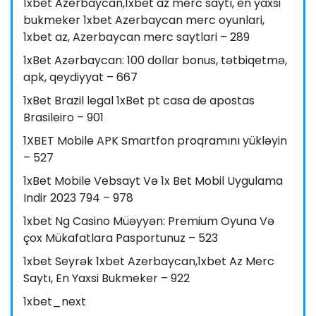
1xbet Azerbaycan,1xbet az merc saytı, en yaxsi
bukmeker 1xbet Azerbaycan merc oyunlari,
1xbet az, Azerbaycan merc saytlari – 289
1xBet Azərbaycan: 100 dollar bonus, tətbiqetmə,
apk, qeydiyyat – 667
1xBet Brazil legal 1xBet pt casa de apostas
Brasileiro – 901
1XBET Mobile APK Smartfon proqramını yükləyin
– 527
1xBet Mobile Vebsayt Və 1x Bet Mobil Uygulama
Indir 2023 794 – 978
1xbet Ng Casino Müəyyən: Premium Oyuna Və
çox Mükafatlara Pasportunuz – 523
1xbet Seyrək 1xbet Azerbaycan,1xbet Az Merc
Saytı, En Yaxsi Bukmeker – 922
1xbet_next