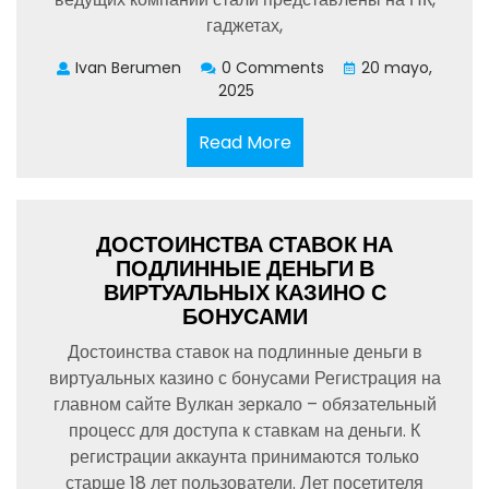
гаджетах,
Ivan Berumen
0 Comments
20 mayo,
2025
Read
Read More
More
ДОСТОИНСТВА СТАВОК НА
ПОДЛИННЫЕ ДЕНЬГИ В
ВИРТУАЛЬНЫХ КАЗИНО С
БОНУСАМИ
Достоинства ставок на подлинные деньги в
виртуальных казино с бонусами Регистрация на
главном сайте Вулкан зеркало – обязательный
процесс для доступа к ставкам на деньги. К
регистрации аккаунта принимаются только
старше 18 лет пользователи. Лет посетителя