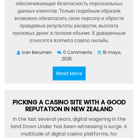
обеспечивающие безопасность персональных
данных клиентов. Только подобным образом
возможно обезопасить свою персону и обрести
правдивые результаты раскруток, выплата
призовых денег в полном объеме. К доверенным
относятся kometa casino онлайн,
Ivan Berumen
0 Comments
16 mayo,
2025
Read
Read More
More
PICKING A CASINO SITE WITH A GOOD
REPUTATION IN NEW ZEALAND
In the last several years, digital wagering in the
land Down Under has been witnessing a surge. A
multitude of digital casino platforms, for