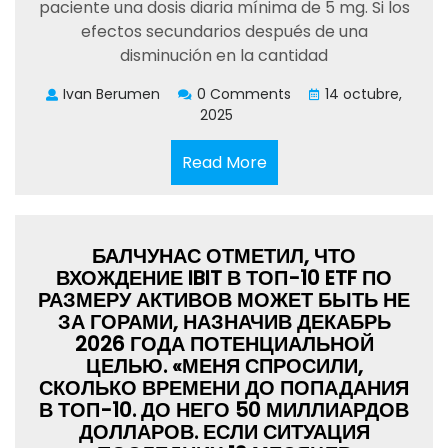
paciente una dosis diaria mínima de 5 mg. Si los
efectos secundarios después de una
disminución en la cantidad
Ivan Berumen
0 Comments
14 octubre,
2025
Read
Read More
More
БАЛЧУНАС ОТМЕТИЛ, ЧТО
ВХОЖДЕНИЕ IBIT В ТОП-10 ETF ПО
РАЗМЕРУ АКТИВОВ МОЖЕТ БЫТЬ НЕ
ЗА ГОРАМИ, НАЗНАЧИВ ДЕКАБРЬ
2026 ГОДА ПОТЕНЦИАЛЬНОЙ
ЦЕЛЬЮ. «МЕНЯ СПРОСИЛИ,
СКОЛЬКО ВРЕМЕНИ ДО ПОПАДАНИЯ
В ТОП-10. ДО НЕГО 50 МИЛЛИАРДОВ
ДОЛЛАРОВ. ЕСЛИ СИТУАЦИЯ