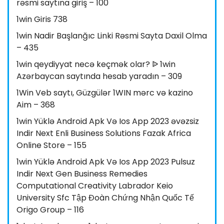
rəsmi saytına giriş – 100
1win Giris 738
1win Nadir Başlanğıc Linki Rəsmi Sayta Daxil Olma
– 435
1win qeydiyyat necə keçmək olar? ᐉ 1win
Azərbaycan saytında hesab yaradın – 309
1Win Veb saytı, Güzgülər 1WIN mərc və kazino
Aim – 368
1win Yüklə Android Apk Və Ios App 2023 əvəzsiz
Indir Next Enli Business Solutions Fazak Africa
Online Store – 155
1win Yüklə Android Apk Və Ios App 2023 Pulsuz
Indir Next Gen Business Remedies
Computational Creativity Labrador Keio
University Sfc Tập Đoàn Chứng Nhận Quốc Tế
Origo Group – 116