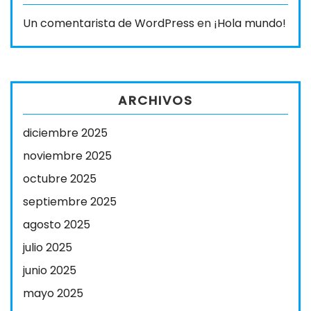
Un comentarista de WordPress
en
¡Hola mundo!
ARCHIVOS
diciembre 2025
noviembre 2025
octubre 2025
septiembre 2025
agosto 2025
julio 2025
junio 2025
mayo 2025