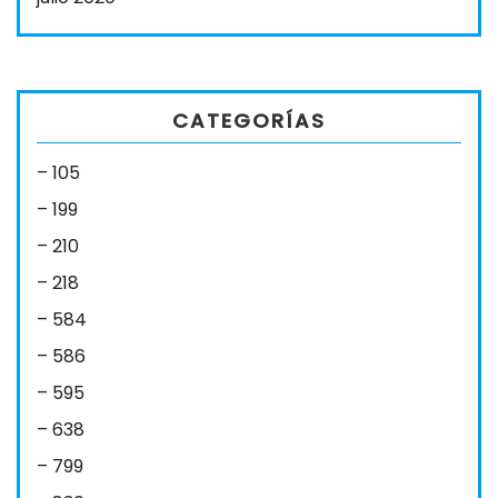
CATEGORÍAS
– 105
– 199
– 210
– 218
– 584
– 586
– 595
– 638
– 799