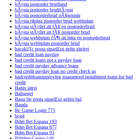
bÃ¤sta postorder brudland
bÃ¤sta postorder brudtjÃ¤nst
bÃ¤sta postorderbrud nÃ¥gonsin
bÃ¤sta riktiga postorder brud webbplats
bÃ¤sta stÃ¤llet att fÃ¥ en postorderbrud
bÃ¤sta stÃ¤llet att fÃ¥ postorder brud
bÃ¤sta webbplats fÃ¶r att hitta en postorderbrud
bÃ¤sta webbplats postorder brud
bacaklД± posta sipariЕџi gelin siteleri
bad credit loan payday
bad credit loans not a payday loan
bad credit payday advance loans
bad credit payday loan no credit check us
badcreditloanapproving guaranteed installment loans for bad
credit
Bahis sitesi
Bahsegel
Bana bir posta sipariЕџi gelini bul
Banda
Bc Game Login 775
bcg4
Bdm Bet Espana 193
Bdm Bet Espana 877
Bdm Bet Espana 93
Bdmbet Casino 146