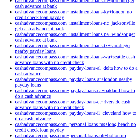
cashadvancecompass.com+installment-loans-in+portland get
cash advance at bank
cashadvancecompass.com+installment-loans-ky+london no
credit check loan payday
cashadvancecompass.com+installment-loans-nc+jacksonville
get cash advance at bank
cashadvancecompass.com+installment-loans-pa+windsor get
cash advance at bank
cashadvancecompass.com+installment-loans-tx+san-diego
nearby payday loans
cashadvancecompass.com+installment-loans-wa+seattle cash
advance loans with no credit check
cashadvancecompass.com+payday-loans-al+delta how to do a
cash advance
cashadvancecompass.com+payday-loans-ar+london nearby
payday loans
cashadvancecompass.com+payday-loans-ca+oakland how to
do a cash advance
cashadvancecompass.com+payday-loans-ct+riverside cash
advance loans with no credit check
cashadvancecompass.com+payday-loans-il+cleveland how to
do a cash advance
cashadvancecompass.com+personal-loans-ms+long-beach no
credit check loan payday
cashadvancecompass.com+personal-loans-oh+bolton no