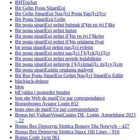
BHTopJun
Bir Gelin Posta SipariЕџi
Bir Gelin SipariЕџi NasД±l Posta YapД±lД±r
Bir Posta SipariЕџi Gelin
Bir posta sipariЕџi gelini bulmak iГ§in en iyi Гјlke
Bir posta sipariЕџi gelini bulun
Bir posta sipariЕџi gelini iГ§in en iyi Гјlkeler
Bir posta sipariЕџi gelini iГ§in ortalama fiyat
bir posta sipariЕџi gelini nasД±l evlenir
Bir posta sipariЕџi gelini nasД±l Г§Д±kД±lД±r
Bir posta sipariЕџi gelini nerede bulabilirim
Bir posta sipariЕџi geliniyle Г§Д±kmalД± mД±yД±m
Bir posta sipariЕџinin ortalama maliyeti
Bir Rus Posta SipariЕџi Gelini NasД±l SipariЕџ Edilir
blackjack-deluxe
blog
blГ¤ddra i postorder bruden
bon site Web de mariГ©e par correspondance
Bongobongo Aviator Login 852
bons sites de mariГ©e par correspondance
Bonus bei VulkanVegasCasino DE, Login, Anmeldung 2023
– 22
Bonus Bez Depozytu Slottica Bonusy Dla Nowych – 427
Bonus Bez Depozytu Slottica Staxx 100 Lines – 916
Bonus Code 1win 961