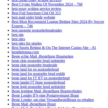
Best Crypto Wallets Of November 2024 – 768
best essay writing service review
Best Full Spectrum Cbd Oil 315
best mail order bride website
Best Most Recognized League Betting Sites 2024 By Soccer
Experts – 746
best rangerte postordrebrudesider
best site
best sites
best sites for singles
Best Sports Betting & On The Internet Casino Site – 81
bestdiplomsa.com
Beste echte Mail -Bestellung Brautseiten
beste ekte postordre brud nettsteder
beste ekte postordre brudeside
beste land for en postordrebrud
beste land for postordre brud reddit
beste land for ГҐ fГҐ en postordrebrud
beste landet ГҐ finne postordrebrud
beste legit postordre brud nettsteder
Beste legitime Mail -Bestellung Brautwebsites
Beste Lender fГјr eine Postanweisung Braut
Beste Lender, um eine Versandbestellbraut zu erhalten
Beste Mail -Bestellung Braut