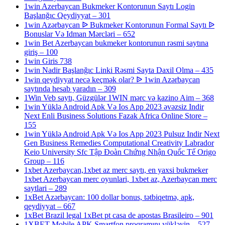
1win Azerbaycan Bukmeker Kontorunun Saytı Login
Başlanğıc Qeydiyyat – 301
1win Azərbaycan ᐉ Bukmeker Kontorunun Formal Saytı ᐉ
Bonuslar Və Idman Mərcləri – 652
1win Bet Azerbaycan bukmeker kontorunun rəsmi saytına
giriş – 100
1win Giris 738
1win Nadir Başlanğıc Linki Rəsmi Sayta Daxil Olma – 435
1win qeydiyyat necə keçmək olar? ᐉ 1win Azərbaycan
saytında hesab yaradın – 309
1Win Veb saytı, Güzgülər 1WIN mərc və kazino Aim – 368
1win Yüklə Android Apk Və Ios App 2023 əvəzsiz Indir
Next Enli Business Solutions Fazak Africa Online Store –
155
1win Yüklə Android Apk Və Ios App 2023 Pulsuz Indir Next
Gen Business Remedies Computational Creativity Labrador
Keio University Sfc Tập Đoàn Chứng Nhận Quốc Tế Origo
Group – 116
1xbet Azerbaycan,1xbet az merc saytı, en yaxsi bukmeker
1xbet Azerbaycan merc oyunlari, 1xbet az, Azerbaycan merc
saytlari – 289
1xBet Azərbaycan: 100 dollar bonus, tətbiqetmə, apk,
qeydiyyat – 667
1xBet Brazil legal 1xBet pt casa de apostas Brasileiro – 901
1XBET Mobile APK Smartfon proqramını yükləyin – 527