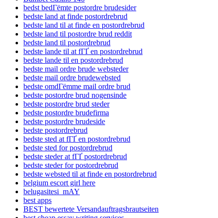
bedst bedГёmte postordre brudesider
bedste land at finde postordrebrud
bedste land til at finde en postordrebrud
bedste land til postordre brud reddit
bedste land til postordrebrud
bedste lande til at fГҐ en postordrebrud
bedste lande til en postordrebrud
bedste mail ordre brude websteder
bedste mail ordre brudewebsted
bedste omdГёmme mail ordre brud
bedste postordre brud nogensinde
bedste postordre brud steder
bedste postordre brudefirma
bedste postordre brudeside
bedste postordrebrud
bedste sted at fГҐ en postordrebrud
bedste sted for postordrebrud
bedste steder at fГҐ postordrebrud
bedste steder for postordrebrud
bedste websted til at finde en postordrebrud
belgium escort girl here
belugasitesi_mAY
best apps
BEST bewertete Versandauftragsbrautseiten
best cheap essay writing services