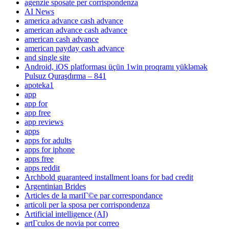
agenzie sposate per corrispondenza
AI News
america advance cash advance
american advance cash advance
american cash advance
american payday cash advance
and single site
Android, iOS platforması üçün 1win proqramı yükləmək
Pulsuz Quraşdırma – 841
apoteka1
app
app for
app free
app reviews
apps
apps for adults
apps for iphone
apps free
apps reddit
Archbold guaranteed installment loans for bad credit
Argentinian Brides
Articles de la mariГ©e par correspondance
articoli per la sposa per corrispondenza
Artificial intelligence (AI)
artГ­culos de novia por correo