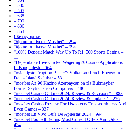
– 584
– 586
– 595
– 638
– 799
– 836
– 863
! Без рубрики
"#joinouruniverse Mostbet" – 294
"#joinouruniverse Mostbet" – 994
"100% Deposit Match Way Up To R1, 500 Sports Betting –
11
"Dependable Live Cricket Wagering & Casino Applications
In Bangladesh – 664
"mächtigste Eruption Bisher": Vulkan-ausbruch Ebenso In
Deutschland Sichtbar – 53
"mostbet Az-90 Kazino Azerbaycan ən əla Bukmeyker
Formal Saytı Clarion Computers – 486
"mostbet Casino Ontario 2024: Review & Revisions" – 883
"mostbet Casino Ontario 2024: Review & Updates" – 276
"mostbet Casino Review For Us-players Trustworthiness And
Even Games – 337
"mostbet En Vivo Guía De Apuestas 2024 – 994
"mostbet Football Betting Most Current Offers And Odds –
424