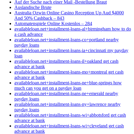
Auf der Suche nach einer Mail -Bestellung Braut
Auslandische Brute
Australia Ozwin Online Casino Reception Up Aud $4000
And 50% Cashback – 843
Automatenspiele Online Kostenlos – 284
availableloan.net+installment-loans-al+birmingham how to do
a cash advance
availableloan.net+installment-loans-co+portland nearby
payday loans
availableloan.net+installment-loans-ia+cincinnati my payday
loan
availableloan.net+installment-loans-il+oakland get cash
advance at bank
availableloan.net+installment-loans-mo+montreal get cash
advance at bank
availableloan.net+installment-loans-ne+blue-springs how
much can you get on a payday loan
availableloan.net+installment-loans-ne+emerald nearby
payday loans
availableloan.net+installment-loans-ny+lawrence nearby
payday loans
availableloan.net+installment-loans-wi+abbotsford get cash
advance at bank
availableloan.net+installment-loans-wi+cleveland get cash
advance at bank