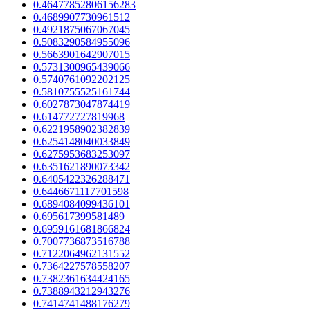
0.46477852806156283
0.4689907730961512
0.4921875067067045
0.5083290584955096
0.5663901642907015
0.5731300965439066
0.5740761092202125
0.5810755525161744
0.6027873047874419
0.614772727819968
0.6221958902382839
0.6254148040033849
0.6275953683253097
0.6351621890073342
0.6405422326288471
0.6446671117701598
0.6894084099436101
0.695617399581489
0.6959161681866824
0.7007736873516788
0.7122064962131552
0.7364227578558207
0.7382361634424165
0.7388943212943276
0.7414741488176279