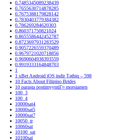
0.7485345089238439
0.7655630714878285
0.7675388179828142
0.7830403779384382
0.786269284620303
0.860371750821024
0.8655586442452787
0.8723697931283529
0.9057226559370489
0.9679721020718856
0.9690604938393559
0.9919333164848703
1
1 xBet Android iOS indir Tətbiq – 598
10 Facts About Filipino Brides
10 parasta postimyyntiГ¤ morsiamen
100_3
100_4
10000sat4
10000sat5
10000sat7
10050_tr
10060sat
10100_sat
10100sat