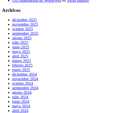
Un comentarista de WordPress
en
¡Hola mundo!
Archivos
diciembre 2025
noviembre 2025
octubre 2025
septiembre 2025
agosto 2025
julio 2025
junio 2025
mayo 2025
abril 2025
marzo 2025
febrero 2025
enero 2025
diciembre 2024
noviembre 2024
octubre 2024
septiembre 2024
agosto 2024
julio 2024
junio 2024
mayo 2024
abril 2024