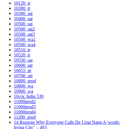
10120_tr
10280_tr
10300_sat
10400_sat
10500_sat
10500_sat2
10500_sat3
10500_wa2
10500_wa4
10510_tr
10520_tr
10550_sat
10600_sat
10655_pr
10700_sat
10800_prod
10800_wa
10900_wa
10cric India 539
11000prod2
11000prod3
11000prod4
11200_prod
14 Reasons Why Everyone Calls De Uma Nang A 'worth-
living City" – 493