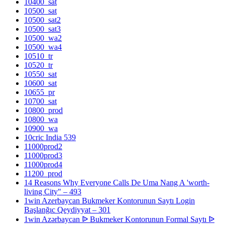
10400_sat
10500_sat
10500_sat2
10500_sat3
10500_wa2
10500_wa4
10510_tr
10520_tr
10550_sat
10600_sat
10655_pr
10700_sat
10800_prod
10800_wa
10900_wa
10cric India 539
11000prod2
11000prod3
11000prod4
11200_prod
14 Reasons Why Everyone Calls De Uma Nang A 'worth-
living City" – 493
1win Azerbaycan Bukmeker Kontorunun Saytı Login
Başlanğıc Qeydiyyat – 301
1win Azərbaycan ᐉ Bukmeker Kontorunun Formal Saytı ᐉ