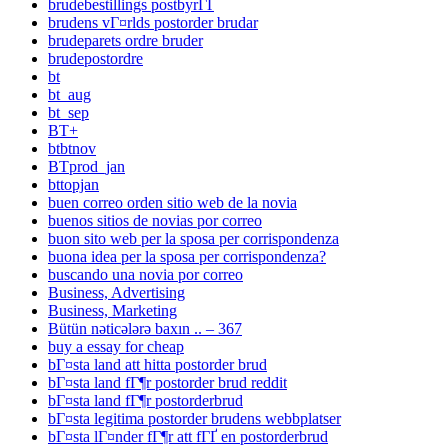
brudebestillings postbyrГҐ
brudens vГ¤rlds postorder brudar
brudeparets ordre bruder
brudepostordre
bt
bt_aug
bt_sep
BT+
btbtnov
BTprod_jan
bttopjan
buen correo orden sitio web de la novia
buenos sitios de novias por correo
buon sito web per la sposa per corrispondenza
buona idea per la sposa per corrispondenza?
buscando una novia por correo
Business, Advertising
Business, Marketing
Bütün nəticələrə baxın .. – 367
buy a essay for cheap
bГ¤sta land att hitta postorder brud
bГ¤sta land fГ¶r postorder brud reddit
bГ¤sta land fГ¶r postorderbrud
bГ¤sta legitima postorder brudens webbplatser
bГ¤sta lГ¤nder fГ¶r att fГҐ en postorderbrud