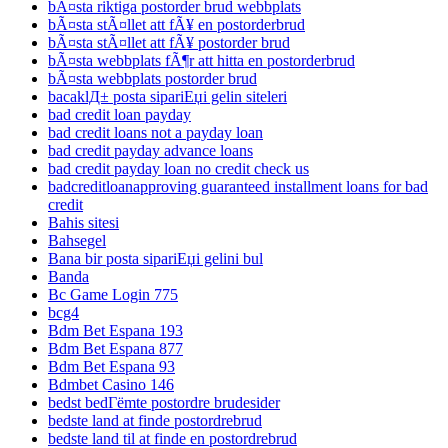
bÃ¤sta riktiga postorder brud webbplats
bÃ¤sta stÃ¤llet att fÃ¥ en postorderbrud
bÃ¤sta stÃ¤llet att fÃ¥ postorder brud
bÃ¤sta webbplats fÃ¶r att hitta en postorderbrud
bÃ¤sta webbplats postorder brud
bacaklД± posta sipariЕџi gelin siteleri
bad credit loan payday
bad credit loans not a payday loan
bad credit payday advance loans
bad credit payday loan no credit check us
badcreditloanapproving guaranteed installment loans for bad
credit
Bahis sitesi
Bahsegel
Bana bir posta sipariЕџi gelini bul
Banda
Bc Game Login 775
bcg4
Bdm Bet Espana 193
Bdm Bet Espana 877
Bdm Bet Espana 93
Bdmbet Casino 146
bedst bedГёmte postordre brudesider
bedste land at finde postordrebrud
bedste land til at finde en postordrebrud