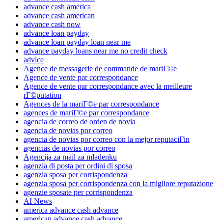
advance cash america
advance cash american
advance cash now
advance loan payday
advance loan payday loan near me
advance payday loans near me no credit check
advice
Agence de messagerie de commande de mariГ©e
Agence de vente par correspondance
Agence de vente par correspondance avec la meilleure
rГ©putation
Agences de la mariГ©e par correspondance
agences de mariГ©e par correspondance
agencia de correo de orden de novia
agencia de novias por correo
agencia de novias por correo con la mejor reputaciГіn
agencias de novias por correo
Agencija za mail za mladenku
agenzia di posta per ordini di sposa
agenzia sposa per corrispondenza
agenzia sposa per corrispondenza con la migliore reputazione
agenzie sposate per corrispondenza
AI News
america advance cash advance
american advance cash advance