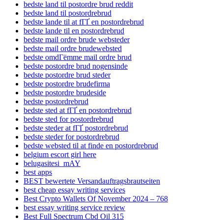
bedste land til postordre brud reddit
bedste land til postordrebrud
bedste lande til at fГҐ en postordrebrud
bedste lande til en postordrebrud
bedste mail ordre brude websteder
bedste mail ordre brudewebsted
bedste omdГёmme mail ordre brud
bedste postordre brud nogensinde
bedste postordre brud steder
bedste postordre brudefirma
bedste postordre brudeside
bedste postordrebrud
bedste sted at fГҐ en postordrebrud
bedste sted for postordrebrud
bedste steder at fГҐ postordrebrud
bedste steder for postordrebrud
bedste websted til at finde en postordrebrud
belgium escort girl here
belugasitesi_mAY
best apps
BEST bewertete Versandauftragsbrautseiten
best cheap essay writing services
Best Crypto Wallets Of November 2024 – 768
best essay writing service review
Best Full Spectrum Cbd Oil 315