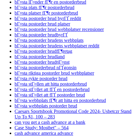
bГ¤sta lГ¤nder fГ¶r en postorderbrud
bГ¤sta plats fГ¶r postorderbrud
bГ¤sta platser fГ¶r postorderbrud
bГ¤sta postorder brud byrГҐ reddit
bГ¤sta postorder brud platser
bГ¤sta postorder brud webbplatser recensioner
bГ¤sta postorder brudbyrГҐ
bГ¤sta postorder brudens webbplats
bГ¤sta postorder brudens webbplatser reddit
bГ¤sta postorder brudfГ¶retag
bГ¤sta postorder brudland
bГ¤sta postorder brudtjГ¤nst
bГ¤sta postorderbrud nГҐgonsin
bГ¤sta riktiga postorder brud webbplatser
bГ¤sta rykte postorder brud
bГ¤sta stГ¤llen att hitta postorderbrud
bГ¤sta stГ¤llet att fГҐ en postorderbrud
bГ¤sta stГ¤llet att fГҐ postorder brud
bГ¤sta webbplats fГ¶r att hitta en postorderbrud
bГ¤sta webbplats postorder brud
Caesars Sportsbook Promotional Code 2024- Usbetczr Stand
Up To $1, 100 – 283
can you get a cash advance at a bank
Case Study: Mostbet" – 564
cash advance america advance