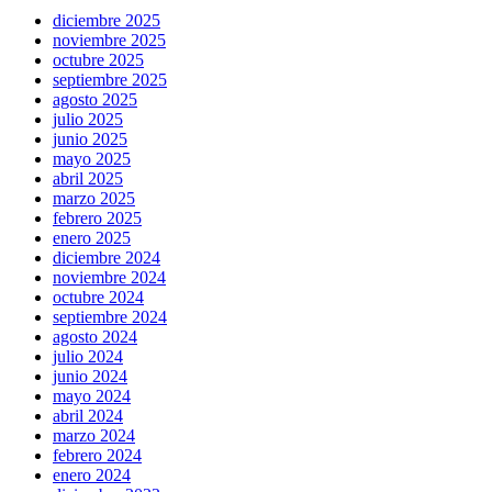
diciembre 2025
noviembre 2025
octubre 2025
septiembre 2025
agosto 2025
julio 2025
junio 2025
mayo 2025
abril 2025
marzo 2025
febrero 2025
enero 2025
diciembre 2024
noviembre 2024
octubre 2024
septiembre 2024
agosto 2024
julio 2024
junio 2024
mayo 2024
abril 2024
marzo 2024
febrero 2024
enero 2024