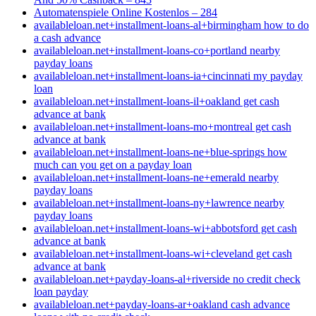
Automatenspiele Online Kostenlos – 284
availableloan.net+installment-loans-al+birmingham how to do
a cash advance
availableloan.net+installment-loans-co+portland nearby
payday loans
availableloan.net+installment-loans-ia+cincinnati my payday
loan
availableloan.net+installment-loans-il+oakland get cash
advance at bank
availableloan.net+installment-loans-mo+montreal get cash
advance at bank
availableloan.net+installment-loans-ne+blue-springs how
much can you get on a payday loan
availableloan.net+installment-loans-ne+emerald nearby
payday loans
availableloan.net+installment-loans-ny+lawrence nearby
payday loans
availableloan.net+installment-loans-wi+abbotsford get cash
advance at bank
availableloan.net+installment-loans-wi+cleveland get cash
advance at bank
availableloan.net+payday-loans-al+riverside no credit check
loan payday
availableloan.net+payday-loans-ar+oakland cash advance