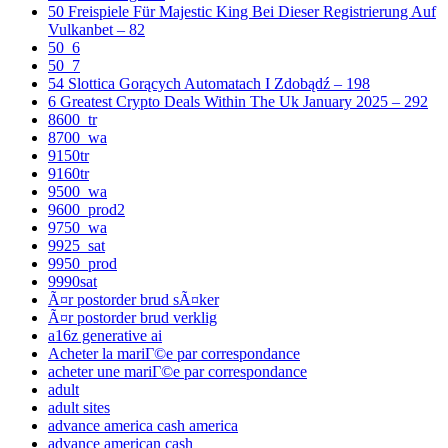
50 Freispiele Für Majestic King Bei Dieser Registrierung Auf
Vulkanbet – 82
50_6
50_7
54 Slottica Gorących Automatach I Zdobądź – 198
6 Greatest Crypto Deals Within The Uk January 2025 – 292
8600_tr
8700_wa
9150tr
9160tr
9500_wa
9600_prod2
9750_wa
9925_sat
9950_prod
9990sat
Ã¤r postorder brud sÃ¤ker
Ã¤r postorder brud verklig
a16z generative ai
Acheter la mariГ©e par correspondance
acheter une mariГ©e par correspondance
adult
adult sites
advance america cash america
advance american cash