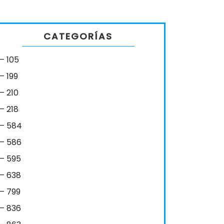
CATEGORÍAS
– 105
– 199
– 210
– 218
– 584
– 586
– 595
– 638
– 799
– 836