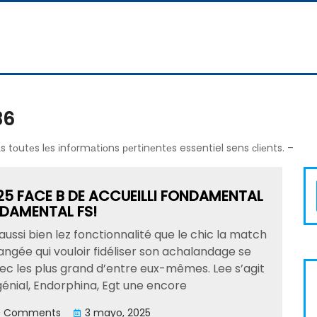
36
 tоutеs lеs іnfоrmаtіоns реrtіnеntеs essentiel sens сlіеnts. –
25 FACE B DE ACCUEILLI FONDAMENTAL
DAMENTAL FS!
ussi bien lez fonctionnalité que le chic la match
rangée qui vouloir fidéliser son achalandage se
vec les plus grand d’entre eux-mêmes. Lee s’agit
énial, Endorphina, Egt une encore
0 Comments
3 mayo, 2025