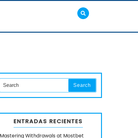
Search
Search
for:
ENTRADAS RECIENTES
Mastering Withdrawals at Mostbet