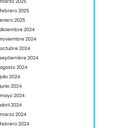
marzo 2025
febrero 2025
enero 2025
diciembre 2024
noviembre 2024
octubre 2024
septiembre 2024
agosto 2024
julio 2024
junio 2024
mayo 2024
abril 2024
marzo 2024
febrero 2024