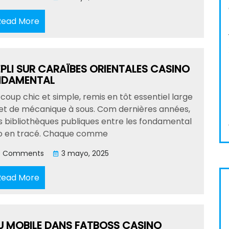
Read
Read More
More
EPLI SUR CARAÏBES ORIENTALES CASINO
NDAMENTAL
 coup chic et simple, remis en tôt essentiel large
 et de mécanique à sous. Com dernières années,
les bibliothèques publiques entre les fondamental
o en tracé. Chaque comme
0 Comments
3 mayo, 2025
Read
Read More
More
EU MOBILE DANS FATBOSS CASINO