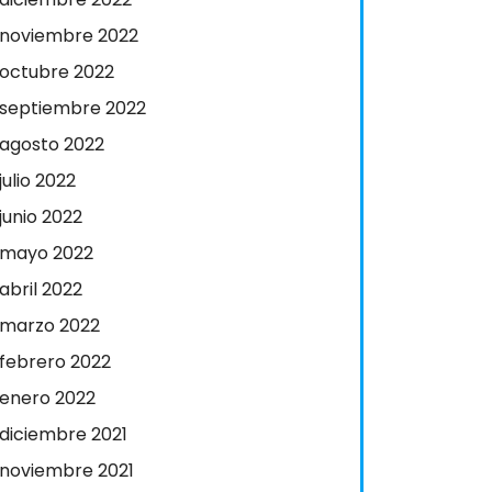
noviembre 2022
octubre 2022
septiembre 2022
agosto 2022
julio 2022
junio 2022
mayo 2022
abril 2022
marzo 2022
febrero 2022
enero 2022
diciembre 2021
noviembre 2021