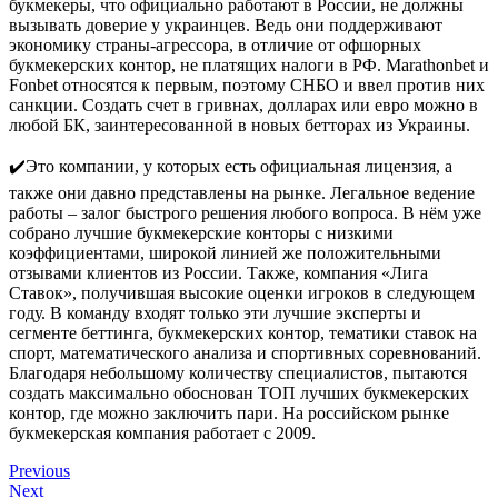
букмекеры, что официально работают в России, не должны
вызывать доверие у украинцев. Ведь они поддерживают
экономику страны-агрессора, в отличие от офшорных
букмекерских контор, не платящих налоги в РФ. Marathonbet и
Fonbet относятся к первым, поэтому СНБО и ввел против них
санкции. Создать счет в гривнах, долларах или евро можно в
любой БК, заинтересованной в новых бетторах из Украины.
✔️Это компании, у которых есть официальная лицензия, а
также они давно представлены на рынке. Легальное ведение
работы – залог быстрого решения любого вопроса. В нём уже
собрано лучшие букмекерские конторы с низкими
коэффициентами, широкой линией же положительными
отзывами клиентов из России. Также, компания «Лига
Ставок», получившая высокие оценки игроков в следующем
году. В команду входят только эти лучшие эксперты и
сегменте беттинга, букмекерских контор, тематики ставок на
спорт, математического анализа и спортивных соревнований.
Благодаря небольшому количеству специалистов, пытаются
создать максимально обоснован ТОП лучших букмекерских
контор, где можно заключить пари. На российском рынке
букмекерская компания работает с 2009.
Navegación
Previous
Previous
Post
Next
Next