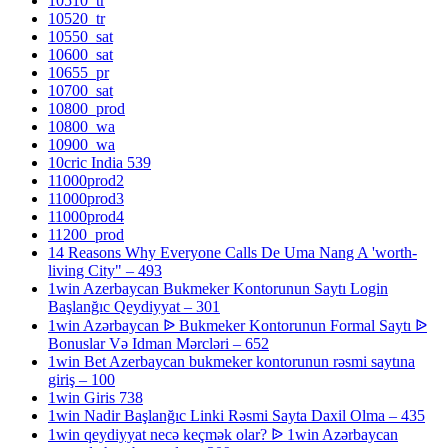
10510_tr
10520_tr
10550_sat
10600_sat
10655_pr
10700_sat
10800_prod
10800_wa
10900_wa
10cric India 539
11000prod2
11000prod3
11000prod4
11200_prod
14 Reasons Why Everyone Calls De Uma Nang A 'worth-
living City" – 493
1win Azerbaycan Bukmeker Kontorunun Saytı Login
Başlanğıc Qeydiyyat – 301
1win Azərbaycan ᐉ Bukmeker Kontorunun Formal Saytı ᐉ
Bonuslar Və Idman Mərcləri – 652
1win Bet Azerbaycan bukmeker kontorunun rəsmi saytına
giriş – 100
1win Giris 738
1win Nadir Başlanğıc Linki Rəsmi Sayta Daxil Olma – 435
1win qeydiyyat necə keçmək olar? ᐉ 1win Azərbaycan