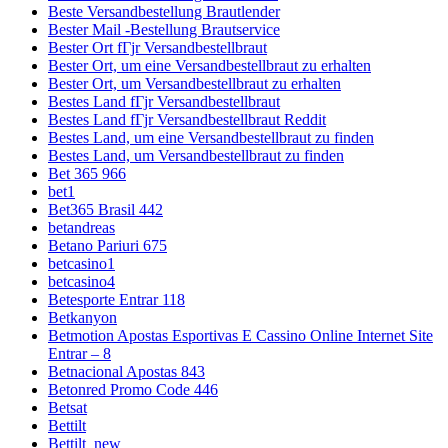
Beste Versandbestellung Brautlender
Bester Mail -Bestellung Brautservice
Bester Ort fГјr Versandbestellbraut
Bester Ort, um eine Versandbestellbraut zu erhalten
Bester Ort, um Versandbestellbraut zu erhalten
Bestes Land fГјr Versandbestellbraut
Bestes Land fГјr Versandbestellbraut Reddit
Bestes Land, um eine Versandbestellbraut zu finden
Bestes Land, um Versandbestellbraut zu finden
Bet 365 966
bet1
Bet365 Brasil 442
betandreas
Betano Pariuri 675
betcasino1
betcasino4
Betesporte Entrar 118
Betkanyon
Betmotion Apostas Esportivas E Cassino Online Internet Site
Entrar – 8
Betnacional Apostas 843
Betonred Promo Code 446
Betsat
Bettilt
Bettilt_new