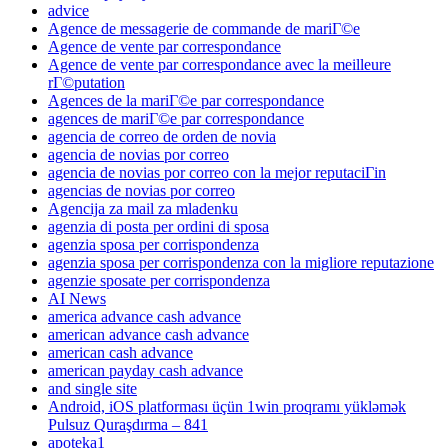
advice
Agence de messagerie de commande de mariГ©e
Agence de vente par correspondance
Agence de vente par correspondance avec la meilleure
rГ©putation
Agences de la mariГ©e par correspondance
agences de mariГ©e par correspondance
agencia de correo de orden de novia
agencia de novias por correo
agencia de novias por correo con la mejor reputaciГіn
agencias de novias por correo
Agencija za mail za mladenku
agenzia di posta per ordini di sposa
agenzia sposa per corrispondenza
agenzia sposa per corrispondenza con la migliore reputazione
agenzie sposate per corrispondenza
AI News
america advance cash advance
american advance cash advance
american cash advance
american payday cash advance
and single site
Android, iOS platforması üçün 1win proqramı yükləmək
Pulsuz Quraşdırma – 841
apoteka1