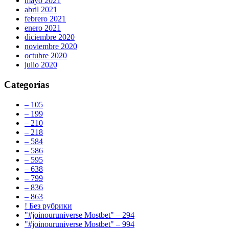
mayo 2021
abril 2021
febrero 2021
enero 2021
diciembre 2020
noviembre 2020
octubre 2020
julio 2020
Categorías
– 105
– 199
– 210
– 218
– 584
– 586
– 595
– 638
– 799
– 836
– 863
! Без рубрики
"#joinouruniverse Mostbet" – 294
"#joinouruniverse Mostbet" – 994