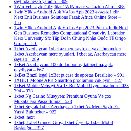
saytında hesab yaradın – 309
1Win Veb saytı, Güzgülər 1WIN mərc və kazino Aim – 368
1win Yüklə Android Apk Və Ios App 2023 əvəzsiz Indir
Next Enli Business Solutions Fazak Africa Online Store –
155
1win Yüklə Android Apk Və Ios App 2023 Pulsuz Indir Next
Gen Business Remedies Computational Creativity Labrador
Keio University Sfc Tập Đoàn Chứng Nhận Quốc Tế Origo
Group – 116
1xbet Azerbaycan,1xbet az merc saytı, en yaxsi bukmeker
1xbet Azerbaycan merc oyunlari, 1xbet az, Azerbaycan merc
saytlari – 289
1xBet Azərbaycan: 100 dollar bonus, tətbiqetmə, apk,
qeydiyyat – 667
1xBet Brazil legal 1xBet pt casa de apostas Brasileiro – 901
1XBET Mobile APK Smartfon proqramını yükləyin – 527
1xBet Mobile Vebsayt Və 1x Bet Mobil Uygulama Indir 2023
794 – 978
1xbet Ng Casino Müəyyən: Premium Oyuna Və çox
Mükafatlara Pasportunuz – 523
1xbet Seyrək 1xbet Azerbaycan,1xbet Az Merc Saytı, En
Yaxsi Bukmeker – 922
1xbet_next
1xbet, 1xbet Güncel Giriş, 1xbet Üyelik, 1xbet Mobil
Başlanğıc – 327