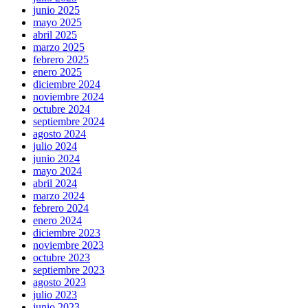
junio 2025
mayo 2025
abril 2025
marzo 2025
febrero 2025
enero 2025
diciembre 2024
noviembre 2024
octubre 2024
septiembre 2024
agosto 2024
julio 2024
junio 2024
mayo 2024
abril 2024
marzo 2024
febrero 2024
enero 2024
diciembre 2023
noviembre 2023
octubre 2023
septiembre 2023
agosto 2023
julio 2023
junio 2023