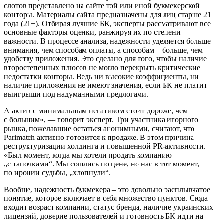
слотов представлено на сайте той или иной букмекерской
конторы. Материалы сайта предназначены для лиц старше 21
года (21+). Отбирая лучшие БК, эксперты рассматривают все
основные факторы оценки, ранжируя их по степени
важности. В процессе анализа, надежности уделяется больше
внимания, чем способам оплаты, а способам – больше, чем
удобству приложения. Это сделано для того, чтобы наличие
второстепенных плюсов не могло перекрыть критические
недостатки конторы. Ведь ни высокие коэффициенты, ни
наличие приложения не имеют значения, если БК не платит
выигрыши под надуманными предлогами.
А актив с минимальным негативом стоит дороже, чем
с большим», — говорит эксперт. Три участника игорного
рынка, пожелавшие остаться анонимными, считают, что
Parimatch активно готовится к продаже. В этом причина
реструктуризации холдинга и повышенной PR-активности.
«Был момент, когда мы хотели продать компанию
„с тапочками“. Мы сошлись по цене, но нас в тот момент,
по иронии судьбы, „хлопнули“.
Вообще, надежность букмекера – это довольно расплывчатое
понятие, которое включает в себя множество пунктов. Сюда
входит возраст компании, статус бренда, наличие украинских
лицензий, доверие пользователей и готовность БК идти на