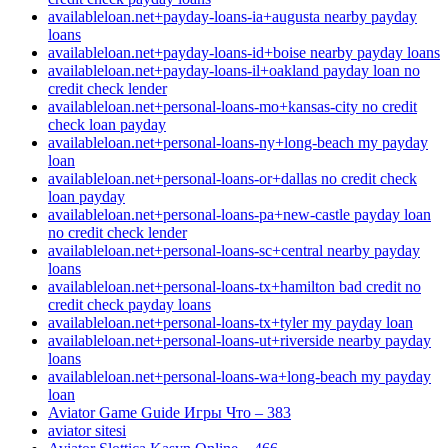
availableloan.net+payday-loans-ia+augusta nearby payday
loans
availableloan.net+payday-loans-id+boise nearby payday loans
availableloan.net+payday-loans-il+oakland payday loan no
credit check lender
availableloan.net+personal-loans-mo+kansas-city no credit
check loan payday
availableloan.net+personal-loans-ny+long-beach my payday
loan
availableloan.net+personal-loans-or+dallas no credit check
loan payday
availableloan.net+personal-loans-pa+new-castle payday loan
no credit check lender
availableloan.net+personal-loans-sc+central nearby payday
loans
availableloan.net+personal-loans-tx+hamilton bad credit no
credit check payday loans
availableloan.net+personal-loans-tx+tyler my payday loan
availableloan.net+personal-loans-ut+riverside nearby payday
loans
availableloan.net+personal-loans-wa+long-beach my payday
loan
Aviator Game Guide Игры Что – 383
aviator sitesi