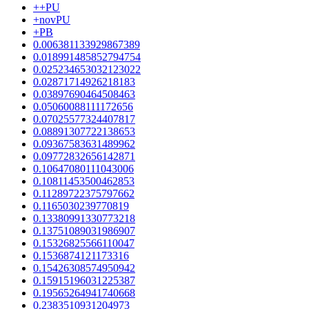
++PU
+novPU
+PB
0.006381133929867389
0.018991485852794754
0.025234653032123022
0.02871714926218183
0.03897690464508463
0.05060088111172656
0.07025577324407817
0.08891307722138653
0.09367583631489962
0.09772832656142871
0.10647080111043006
0.10811453500462853
0.11289722375797662
0.1165030239770819
0.13380991330773218
0.13751089031986907
0.15326825566110047
0.1536874121173316
0.15426308574950942
0.15915196031225387
0.19565264941740668
0.2383510931204973