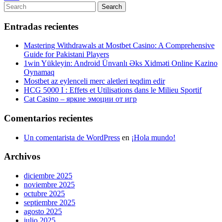
de
Post
Search
Search
entradas
for:
Entradas recientes
Mastering Withdrawals at Mostbet Casino: A Comprehensive
Guide for Pakistani Players
1win Yükleyin: Android Ünvanlı Əks Xidməti Online Kazino
Oynamaq
Mostbet az eylenceli merc aletleri teqdim edir
HCG 5000 I : Effets et Utilisations dans le Milieu Sportif
Cat Casino – яркие эмоции от игр
Comentarios recientes
Un comentarista de WordPress
en
¡Hola mundo!
Archivos
diciembre 2025
noviembre 2025
octubre 2025
septiembre 2025
agosto 2025
julio 2025