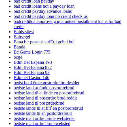
bad credit loan payday
bad credit loans not a payday loan
bad credit payday advance loans
bad credit payday loan no credit check us
badcreditloanapproving guaranteed installment loans for bad
credit
Bahis sitesi
Bahsegel
Bana bir posta sipariЕџi gelini bul
Banda
Bc Game Login 775
bcg4
Bdm Bet Espana 193
Bdm Bet Espana 877
Bdm Bet Espana 93
Bdmbet Casino 146
bedst bedГёmte postordre brudesider
bedste land at finde postordrebrud
bedste land til at finde en postordrebrud
bedste land til postordre brud reddit
bedste land til postordrebrud
bedste lande til at fГҐ en postordrebrud
bedste lande til en postordrebrud
bedste mail ordre brude websteder
bedste mail ordre brudewebsted