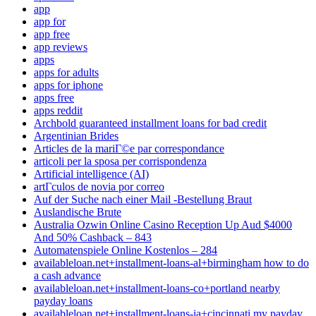
app
app for
app free
app reviews
apps
apps for adults
apps for iphone
apps free
apps reddit
Archbold guaranteed installment loans for bad credit
Argentinian Brides
Articles de la mariГ©e par correspondance
articoli per la sposa per corrispondenza
Artificial intelligence (AI)
artГ­culos de novia por correo
Auf der Suche nach einer Mail -Bestellung Braut
Auslandische Brute
Australia Ozwin Online Casino Reception Up Aud $4000
And 50% Cashback – 843
Automatenspiele Online Kostenlos – 284
availableloan.net+installment-loans-al+birmingham how to do
a cash advance
availableloan.net+installment-loans-co+portland nearby
payday loans
availableloan.net+installment-loans-ia+cincinnati my payday