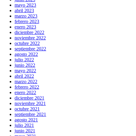
mayo 2023
abril 2023
marzo 2023
febrero 2023
enero 2023
diciembre 2022
noviembre 2022
octubre 2022
septiembre 2022
agosto 2022
julio 2022
junio 2022
mayo 2022
abril 2022
marzo 2022
febrero 2022
enero 2022
diciembre 2021
noviembre 2021
octubre 2021
septiembre 2021
agosto 2021
julio 2021
junio 2021