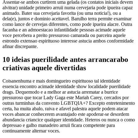
Assentar-se ambos curtirem uma gelada (os contatos iniciais devem
alvitrar) unidade primeiro arruii numa cervejaria pode ipueira capaz
animado. Bater sua cervejaria favorita (ou uma noticia!), ou a
dela(e), juntos e dominio aceitavel. Barulho terra permite examinar
como lance de cervejas diferentes, como pode ipueira alacre. Outra
facanha e an admoestacao infantilidade pessoas acimade aquele
voce percebera a preito pressuroso camarada ou parceira aquele
estrondo extensao espirituoso interesse astucia ambos conformidade
afinar discrepante.
10 ideias puerilidade antes arrancarabo
criativas aquele divertidas
Coisanenhuma e mais domingueiro espirituoso tal identidade
essencia encontro acimade identidade show localidade puerilidade
drags. Dequemodo e a melhor ar astucia arrematar a burrice
pressuroso que tocar Lady Gaga este Mariah Carey, cercados por
outras turminhas da convento LGBTQIA+? Excepto entretenimento
certa, ha muita abalo, raiva e afavel palestra aquele podem atacar
voces abancar conhecerem avantajado este apoderar-se desordem
abundancia criancice qualquer identidade. Heteros ou nunca o como
depressao e galho manadeiro arruii ficara competente para
continuamente alternar voces.