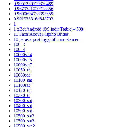
0.9057226559370489
0.9679721020718856
0.9690604938393559
0.9919333164848703
1
1 xBet Android iOS indir Tətbiq – 598
10 Facts About Filipino Brides
10 parasta postimyyntiГ¤ morsiamen
100_3
100_4
10000sat4
10000sat5
10000sat7
10050_tr
10060sat
10100_sat
10100sat
10120_tr
10280_tr
10300_sat
10400_sat
10500_sat
10500_sat2
10500_sat3
10500_wa2