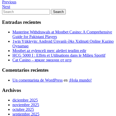
Navegación
Previous
Previous
Post
Next
Next
de
Post
Search
Search
entradas
for:
Entradas recientes
Mastering Withdrawals at Mostbet Casino: A Comprehensive
Guide for Pakistani Players
1win Yükleyin: Android Ünvanlı Əks Xidməti Online Kazino
Oynamaq
Mostbet az eylenceli merc aletleri teqdim edir
HCG 5000 I : Effets et Utilisations dans le Milieu Sportif
Cat Casino – яркие эмоции от игр
Comentarios recientes
Un comentarista de WordPress
en
¡Hola mundo!
Archivos
diciembre 2025
noviembre 2025
octubre 2025
septiembre 2025