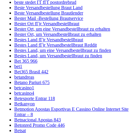
beste stedet ГҐ fГҐ postordrebrud
Beste Versandbestellung Braut Land
Beste Versandbestellung Brautlender
Bester Mail -Bestellung Brautservice
Bester Ort fГјr Versandbestellbraut
Bester Ort, um eine Versandbestellbraut zu erhalten
Bester Ort, um Versandbestellbraut zu erhalten
Bestes Land fГјr Versandbestellbraut
Bestes Land fГјr Versandbestellbraut Reddit
Bestes Land, um eine Versandbestellbraut zu finden
Bestes Land, um Versandbestellbraut zu finden
Bet 365 966
bet1
Bet365 Brasil 442
betandreas
Betano Pariuri 675
betcasino1
betcasino4
Betesporte Entrar 118
Betkanyon
Betmotion Apostas Esportivas E Cassino Online Internet Site
Entrar – 8
Betnacional Apostas 843
Betonred Promo Code 446
Betsat