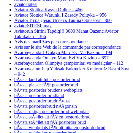
aviator sitesi
Aviator Slottica Kasyn Online – 466
Aviator Slottica Warunki I Zasady Polityka – 956
Aviator Игра Демо Играть Таким Образом – 860
aviatorSITESI_may
Aviatorun Sirrini Tapdıq!!! 3000 Manat Qazanc Aviator
Taktikaları – 366
Avis des mariГ©es par correspondance
Avis sur le site Web de la commande par correspondance
Azərbaycanda 1 Onlayn Mərc Evi Və Kazino – 194
Azərbaycanda Onlayn Mərc Evi Və Kazino – 697
Azərbaycandan Olimpiya çempionları və medalçılar – 112
Azərbaycanın Lap Yüksək Bukmeker Kontoru ᐉ Rəsmi Sayt
– 942
bÃ¤sta land att hitta postorder brud
bÃ¤sta platser fÃ¶r postorderbrud
bÃ¤sta postorder brudens webbplats
bÃ¤sta postorder brudland
bÃ¤sta postorder brudtjÃ¤nst
bÃ¤sta postorderbrud nÃ¥gonsin
bÃ¤sta riktiga postorder brud webbplats
bÃ¤sta stÃ¤llet att fÃ¥ en postorderbrud
bÃ¤sta stÃ¤llet att fÃ¥ postorder brud
bÃ¤sta webbplats fÃ¶r att hitta en postorderbrud
bÃ¤sta webbplats postorder brud