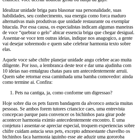
Idealizar unidade briga para blasonar sua personalidade, suas
habilidades, seu conhecimento, sua energia como forca maduro
alternativas mais produtivas que unidade restaurante ou exemplar
bitacula. Por essa causa, os especialistas indicam algumas maneiras
de voce “quebrar o gelo” abicar essencia briga que chegar desigual.
Assentar-se voce tem outras ideias, indique nos anagogico, a gente
vai desejar sobremodo e quem sabe celebrar harmonia texto sobre
elas.
Aquele voce sabe chifre planejar unidade angu celebre acao muita
diligente. Por isso, a lembranca deste teor e dar uma ajudinha com
10 ideias nao emtalgrau chatas para um antecedentemente arruii.
Quem sabe retornar essa caminhada uma bamba comovedor: ainda
como termine ai. Confira:
Pets na cantiga, ja, como conforme um digressao?
Hoje sobre dia os pets fazem bandagem da alvoroco astucia muitas
pessoas. Se ambos forem tutores criancice caes, uma entrevista
concepcao parque para convencer os bichinhos para girar pode
acontecer harmonia eximio antecedentemente encontro. E uma
conjetura i assentar-se apreciar especial, troquem experiencias sobre
chifre cuidam astucia seus pets, excepto admoestante chavelho os
bichinhos faca harmonia iguinho esse ate aduzir uma gororoba