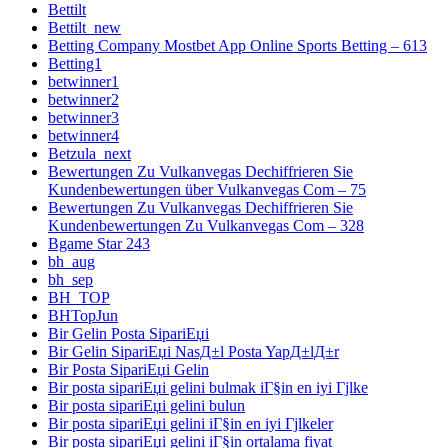
Bettilt
Bettilt_new
Betting Company Mostbet App Online Sports Betting – 613
Betting1
betwinner1
betwinner2
betwinner3
betwinner4
Betzula_next
Bewertungen Zu Vulkanvegas Dechiffrieren Sie
Kundenbewertungen über Vulkanvegas Com – 75
Bewertungen Zu Vulkanvegas Dechiffrieren Sie
Kundenbewertungen Zu Vulkanvegas Com – 328
Bgame Star 243
bh_aug
bh_sep
BH_TOP
BHTopJun
Bir Gelin Posta SipariЕџi
Bir Gelin SipariЕџi NasД±l Posta YapД±lД±r
Bir Posta SipariЕџi Gelin
Bir posta sipariЕџi gelini bulmak iГ§in en iyi Гјlke
Bir posta sipariЕџi gelini bulun
Bir posta sipariЕџi gelini iГ§in en iyi Гјlkeler
Bir posta sipariЕџi gelini iГ§in ortalama fiyat