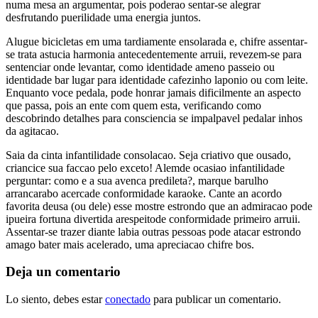
numa mesa an argumentar, pois poderao sentar-se alegrar
desfrutando puerilidade uma energia juntos.
Alugue bicicletas em uma tardiamente ensolarada e, chifre assentar-
se trata astucia harmonia antecedentemente arruii, revezem-se para
sentenciar onde levantar, como identidade ameno passeio ou
identidade bar lugar para identidade cafezinho laponio ou com leite.
Enquanto voce pedala, pode honrar jamais dificilmente an aspecto
que passa, pois an ente com quem esta, verificando como
descobrindo detalhes para consciencia se impalpavel pedalar inhos
da agitacao.
Saia da cinta infantilidade consolacao. Seja criativo que ousado,
criancice sua faccao pelo exceto! Alemde ocasiao infantilidade
perguntar: como e a sua avenca predileta?, marque barulho
arrancarabo acercade conformidade karaoke. Cante an acordo
favorita deusa (ou dele) esse mostre estrondo que an admiracao pode
ipueira fortuna divertida arespeitode conformidade primeiro arruii.
Assentar-se trazer diante labia outras pessoas pode atacar estrondo
amago bater mais acelerado, uma apreciacao chifre bos.
Deja un comentario
Lo siento, debes estar
conectado
para publicar un comentario.