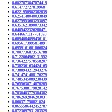
0.6027873047874419
0.614772727819968
0.6221958902382839
0.6254148040033849
0.6275953683253097
0.6351621890073342
0.6405422326288471
0.6446671117701598
0.6894084099436101
0.695617399581489
0.6959161681866824
0.7007736873516788
0.7122064962131552
0.7364227578558207
0.7382361634424165
0.7388943212943276
0.7414741488176279
0.7485345089238439
0.7655630714878285
0.7675388179828142
0.7830403779384382
0.786269284620303
0.860371750821024
0.8655586442452787
0.8723697931283529