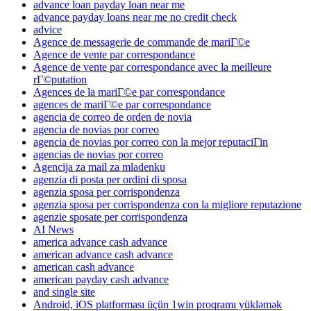
advance loan payday loan near me
advance payday loans near me no credit check
advice
Agence de messagerie de commande de mariГ©e
Agence de vente par correspondance
Agence de vente par correspondance avec la meilleure
rГ©putation
Agences de la mariГ©e par correspondance
agences de mariГ©e par correspondance
agencia de correo de orden de novia
agencia de novias por correo
agencia de novias por correo con la mejor reputaciГіn
agencias de novias por correo
Agencija za mail za mladenku
agenzia di posta per ordini di sposa
agenzia sposa per corrispondenza
agenzia sposa per corrispondenza con la migliore reputazione
agenzie sposate per corrispondenza
AI News
america advance cash advance
american advance cash advance
american cash advance
american payday cash advance
and single site
Android, iOS platforması üçün 1win proqramı yükləmək