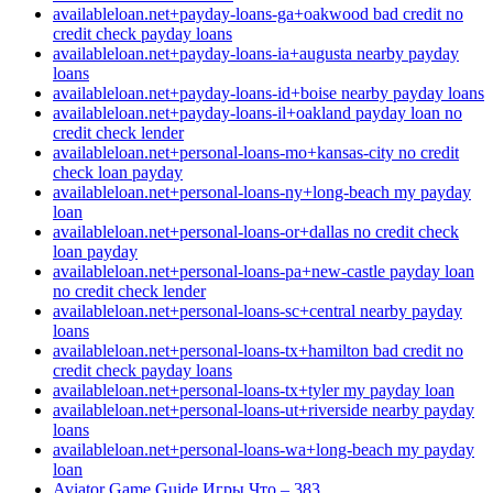
availableloan.net+payday-loans-ga+oakwood bad credit no
credit check payday loans
availableloan.net+payday-loans-ia+augusta nearby payday
loans
availableloan.net+payday-loans-id+boise nearby payday loans
availableloan.net+payday-loans-il+oakland payday loan no
credit check lender
availableloan.net+personal-loans-mo+kansas-city no credit
check loan payday
availableloan.net+personal-loans-ny+long-beach my payday
loan
availableloan.net+personal-loans-or+dallas no credit check
loan payday
availableloan.net+personal-loans-pa+new-castle payday loan
no credit check lender
availableloan.net+personal-loans-sc+central nearby payday
loans
availableloan.net+personal-loans-tx+hamilton bad credit no
credit check payday loans
availableloan.net+personal-loans-tx+tyler my payday loan
availableloan.net+personal-loans-ut+riverside nearby payday
loans
availableloan.net+personal-loans-wa+long-beach my payday
loan
Aviator Game Guide Игры Что – 383