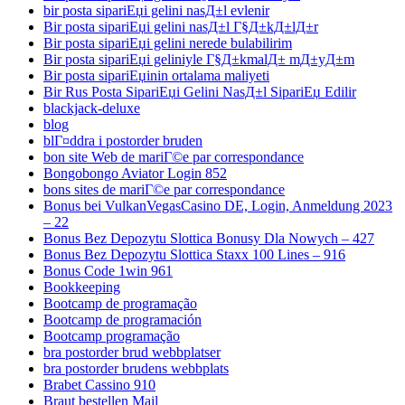
bir posta sipariЕџi gelini nasД±l evlenir
Bir posta sipariЕџi gelini nasД±l Г§Д±kД±lД±r
Bir posta sipariЕџi gelini nerede bulabilirim
Bir posta sipariЕџi geliniyle Г§Д±kmalД± mД±yД±m
Bir posta sipariЕџinin ortalama maliyeti
Bir Rus Posta SipariЕџi Gelini NasД±l SipariЕџ Edilir
blackjack-deluxe
blog
blГ¤ddra i postorder bruden
bon site Web de mariГ©e par correspondance
Bongobongo Aviator Login 852
bons sites de mariГ©e par correspondance
Bonus bei VulkanVegasCasino DE, Login, Anmeldung 2023
– 22
Bonus Bez Depozytu Slottica Bonusy Dla Nowych – 427
Bonus Bez Depozytu Slottica Staxx 100 Lines – 916
Bonus Code 1win 961
Bookkeeping
Bootcamp de programação
Bootcamp de programación
Bootcamp programação
bra postorder brud webbplatser
bra postorder brudens webbplats
Brabet Cassino 910
Braut bestellen Mail