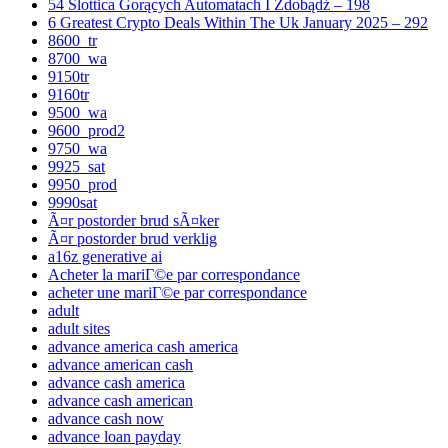
54 Slottica Gorących Automatach I Zdobądź – 198
6 Greatest Crypto Deals Within The Uk January 2025 – 292
8600_tr
8700_wa
9150tr
9160tr
9500_wa
9600_prod2
9750_wa
9925_sat
9950_prod
9990sat
Ã¤r postorder brud sÃ¤ker
Ã¤r postorder brud verklig
a16z generative ai
Acheter la mariГ©e par correspondance
acheter une mariГ©e par correspondance
adult
adult sites
advance america cash america
advance american cash
advance cash america
advance cash american
advance cash now
advance loan payday