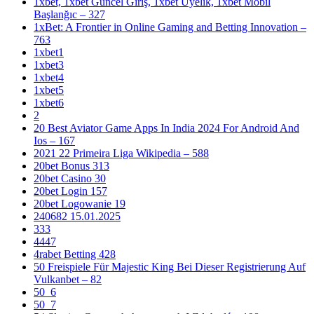
1xbet, 1xbet Güncel Giriş, 1xbet Üyelik, 1xbet Mobil
Başlanğıc – 327
1xBet: A Frontier in Online Gaming and Betting Innovation –
763
1xbet1
1xbet3
1xbet4
1xbet5
1xbet6
2
20 Best Aviator Game Apps In India 2024 For Android And
Ios – 167
2021 22 Primeira Liga Wikipedia – 588
20bet Bonus 313
20bet Casino 30
20bet Login 157
20bet Logowanie 19
240682 15.01.2025
333
4447
4rabet Betting 428
50 Freispiele Für Majestic King Bei Dieser Registrierung Auf
Vulkanbet – 82
50_6
50_7