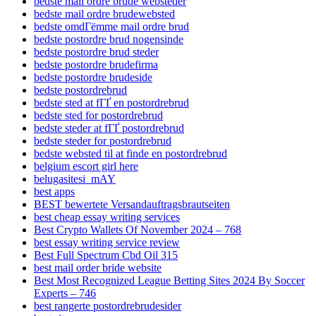
bedste mail ordre brude websteder
bedste mail ordre brudewebsted
bedste omdГёmme mail ordre brud
bedste postordre brud nogensinde
bedste postordre brud steder
bedste postordre brudefirma
bedste postordre brudeside
bedste postordrebrud
bedste sted at fГҐ en postordrebrud
bedste sted for postordrebrud
bedste steder at fГҐ postordrebrud
bedste steder for postordrebrud
bedste websted til at finde en postordrebrud
belgium escort girl here
belugasitesi_mAY
best apps
BEST bewertete Versandauftragsbrautseiten
best cheap essay writing services
Best Crypto Wallets Of November 2024 – 768
best essay writing service review
Best Full Spectrum Cbd Oil 315
best mail order bride website
Best Most Recognized League Betting Sites 2024 By Soccer
Experts – 746
best rangerte postordrebrudesider