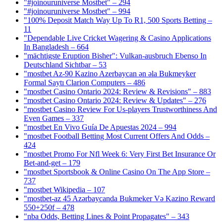
"#joinouruniverse Mostbet" – 294
"#joinouruniverse Mostbet" – 994
"100% Deposit Match Way Up To R1, 500 Sports Betting –
11
"Dependable Live Cricket Wagering & Casino Applications
In Bangladesh – 664
"mächtigste Eruption Bisher": Vulkan-ausbruch Ebenso In
Deutschland Sichtbar – 53
"mostbet Az-90 Kazino Azerbaycan ən əla Bukmeyker
Formal Saytı Clarion Computers – 486
"mostbet Casino Ontario 2024: Review & Revisions" – 883
"mostbet Casino Ontario 2024: Review & Updates" – 276
"mostbet Casino Review For Us-players Trustworthiness And
Even Games – 337
"mostbet En Vivo Guía De Apuestas 2024 – 994
"mostbet Football Betting Most Current Offers And Odds –
424
"mostbet Promo For Nfl Week 6: Very First Bet Insurance Or
Bet-and-get – 179
"‎mostbet Sportsbook & Online Casino On The App Store –
737
"mostbet Wikipedia – 107
"mostbet-az 45 Azərbaycanda Bukmeker Və Kazino Reward
550+250f – 478
"nba Odds, Betting Lines & Point Propagates" – 343