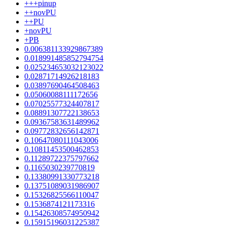
+++pinup
++novPU
++PU
+novPU
+PB
0.006381133929867389
0.018991485852794754
0.025234653032123022
0.02871714926218183
0.03897690464508463
0.05060088111172656
0.07025577324407817
0.08891307722138653
0.09367583631489962
0.09772832656142871
0.10647080111043006
0.10811453500462853
0.11289722375797662
0.1165030239770819
0.13380991330773218
0.13751089031986907
0.15326825566110047
0.1536874121173316
0.15426308574950942
0.15915196031225387