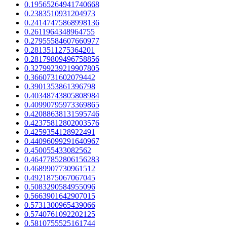
0.19565264941740668
0.2383510931204973
0.24147475868998136
0.2611964348964755
0.27955584607660977
0.2813511275364201
0.28179809496758856
0.32799239219907805
0.3660731602079442
0.3901353861396798
0.40348743805808984
0.40990795973369865
0.42088638131595746
0.42375812802003576
0.4259354128922491
0.44096099291640967
0.450055433082562
0.46477852806156283
0.4689907730961512
0.4921875067067045
0.5083290584955096
0.5663901642907015
0.5731300965439066
0.5740761092202125
0.5810755525161744