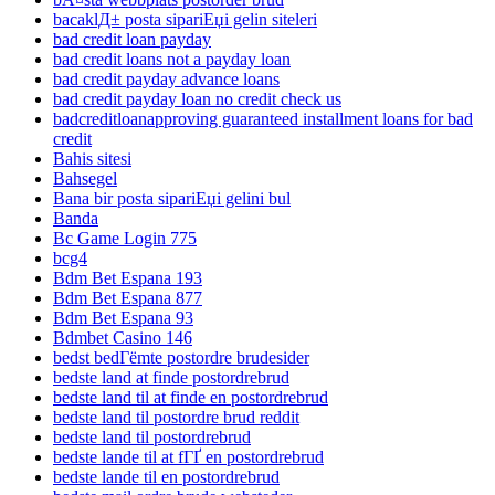
bacaklД± posta sipariЕџi gelin siteleri
bad credit loan payday
bad credit loans not a payday loan
bad credit payday advance loans
bad credit payday loan no credit check us
badcreditloanapproving guaranteed installment loans for bad
credit
Bahis sitesi
Bahsegel
Bana bir posta sipariЕџi gelini bul
Banda
Bc Game Login 775
bcg4
Bdm Bet Espana 193
Bdm Bet Espana 877
Bdm Bet Espana 93
Bdmbet Casino 146
bedst bedГёmte postordre brudesider
bedste land at finde postordrebrud
bedste land til at finde en postordrebrud
bedste land til postordre brud reddit
bedste land til postordrebrud
bedste lande til at fГҐ en postordrebrud
bedste lande til en postordrebrud