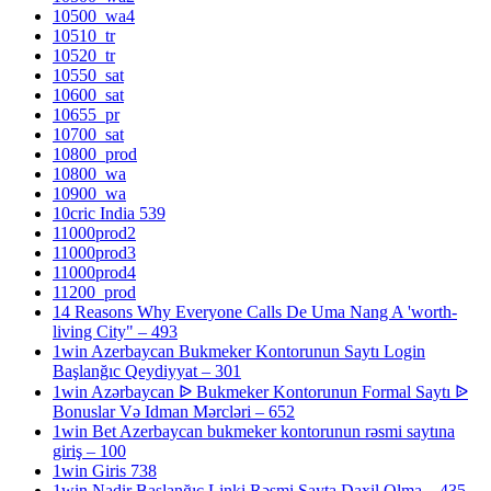
10500_wa4
10510_tr
10520_tr
10550_sat
10600_sat
10655_pr
10700_sat
10800_prod
10800_wa
10900_wa
10cric India 539
11000prod2
11000prod3
11000prod4
11200_prod
14 Reasons Why Everyone Calls De Uma Nang A 'worth-
living City" – 493
1win Azerbaycan Bukmeker Kontorunun Saytı Login
Başlanğıc Qeydiyyat – 301
1win Azərbaycan ᐉ Bukmeker Kontorunun Formal Saytı ᐉ
Bonuslar Və Idman Mərcləri – 652
1win Bet Azerbaycan bukmeker kontorunun rəsmi saytına
giriş – 100
1win Giris 738
1win Nadir Başlanğıc Linki Rəsmi Sayta Daxil Olma – 435