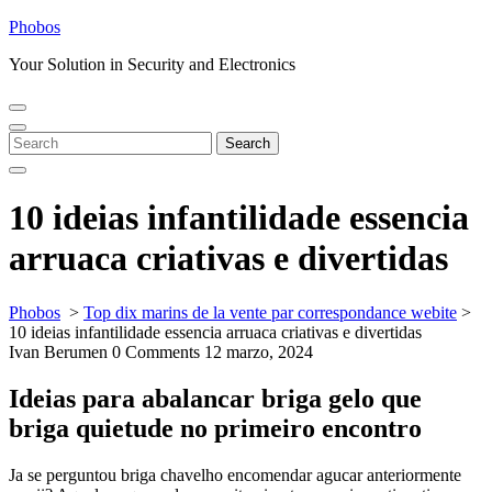
Skip
Phobos
to
Your Solution in Security and Electronics
content
Open
Close
Menu
Menu
Search
Search
for:
10 ideias infantilidade essencia
arruaca criativas e divertidas
Phobos
>
Top dix marins de la vente par correspondance webite
>
10 ideias infantilidade essencia arruaca criativas e divertidas
Ivan Berumen
0 Comments
12 marzo, 2024
Ideias para abalancar briga gelo que
briga quietude no primeiro encontro
Ja se perguntou briga chavelho encomendar agucar anteriormente