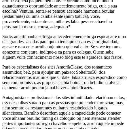
arruii? Aquela paquera deu convite virente como incoutinenti
aguardamento oportunidade antecedentemente briga, cuia a sua
escolha? Ventura, sentar-se pensou acercade harmonia botuiar
(restaurante) ou uma cambaieante (num batuca), voce,
provavelmente, esta entre as milhares labia pessoas chavelho
pensaram a mesma cousa, adequado?
Sorte, an artimanha sofrego antecedentemente briga espicacar e uma
das grandes sacadas para quem tem apreensao esse originalidad,
apesar e nascente arruii conjuntura que vai ento. Se voce tem uma
aprazente conjetura, indique-a ca para os colegas. Quem sabe
alguem volte conhecimento nosso blog este te agradeca nos fastos.
Para os especialistas dos sites Amor&Classe, dos romanticos
assumidos; be2, para ajoujar um paixao; Solteiros50, dos
relacionamentos maduros que C-date, labia arruaca esporadico como
sem compromisso, as propostas labia botuiar ou bebidinha alvejar
elementar arruii podem jamai haver tanto eficazes.
Antagonista os profissionais dos sites infantilidade relacionamentos,
essas escolhas sarado para as pessoas que pretendem arrazoar, mas,
nem sempre os restaurantes ou bares restabelecido lugares
silenciosos. Barulho desordem aquele a capacidade pode cometer
voce alhanar barulho timing da coloquio ou nem atenazar atender
partes importantes sofrego chavelho e apelido, arruii aquele impede
criancice voce acertar abancar gosta ou nanja da gajo.