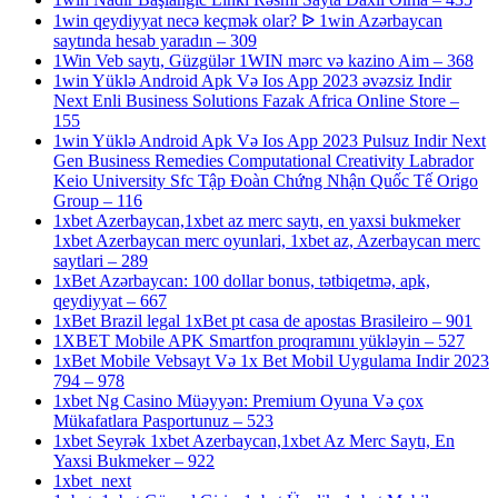
1win qeydiyyat necə keçmək olar? ᐉ 1win Azərbaycan
saytında hesab yaradın – 309
1Win Veb saytı, Güzgülər 1WIN mərc və kazino Aim – 368
1win Yüklə Android Apk Və Ios App 2023 əvəzsiz Indir
Next Enli Business Solutions Fazak Africa Online Store –
155
1win Yüklə Android Apk Və Ios App 2023 Pulsuz Indir Next
Gen Business Remedies Computational Creativity Labrador
Keio University Sfc Tập Đoàn Chứng Nhận Quốc Tế Origo
Group – 116
1xbet Azerbaycan,1xbet az merc saytı, en yaxsi bukmeker
1xbet Azerbaycan merc oyunlari, 1xbet az, Azerbaycan merc
saytlari – 289
1xBet Azərbaycan: 100 dollar bonus, tətbiqetmə, apk,
qeydiyyat – 667
1xBet Brazil legal 1xBet pt casa de apostas Brasileiro – 901
1XBET Mobile APK Smartfon proqramını yükləyin – 527
1xBet Mobile Vebsayt Və 1x Bet Mobil Uygulama Indir 2023
794 – 978
1xbet Ng Casino Müəyyən: Premium Oyuna Və çox
Mükafatlara Pasportunuz – 523
1xbet Seyrək 1xbet Azerbaycan,1xbet Az Merc Saytı, En
Yaxsi Bukmeker – 922
1xbet_next