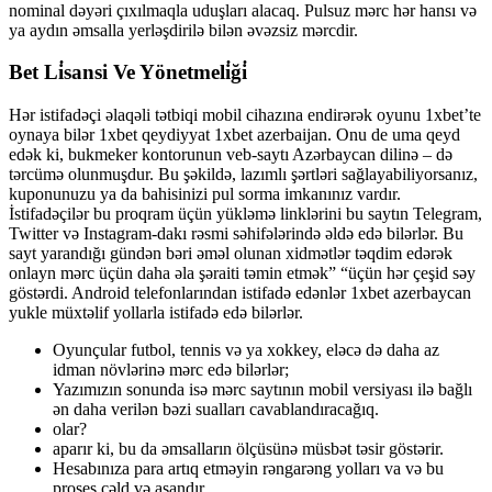
nominal dəyəri çıxılmaqla uduşları alacaq. Pulsuz mərc hər hansı və
ya aydın əmsalla yerləşdirilə bilən əvəzsiz mərcdir.
Bet Li̇sansi Ve Yönetmeli̇ği̇
Hər istifadəçi əlaqəli tətbiqi mobil cihazına endirərək oyunu 1xbet’te
oynaya bilər 1xbet qeydiyyat 1xbet azerbaijan. Onu de uma qeyd
edək ki, bukmeker kontorunun veb-saytı Azərbaycan dilinə – də
tərcümə olunmuşdur. Bu şəkildə, lazımlı şərtləri sağlayabiliyorsanız,
kuponunuzu ya da bahisinizi pul sorma imkanınız vardır.
İstifadəçilər bu proqram üçün yükləmə linklərini bu saytın Telegram,
Twitter və Instagram-dakı rəsmi səhifələrində əldə edə bilərlər. Bu
sayt yarandığı gündən bəri əməl olunan xidmətlər təqdim edərək
onlayn mərc üçün daha əla şəraiti təmin etmək” “üçün hər çeşid səy
göstərdi. Android telefonlarından istifadə edənlər 1xbet azerbaycan
yukle müxtəlif yollarla istifadə edə bilərlər.
Oyunçular futbol, ​​tennis və ya xokkey, eləcə də daha az
idman növlərinə mərc edə bilərlər;
Yazımızın sonunda isə mərc saytının mobil versiyası ilə bağlı
ən daha verilən bəzi sualları cavablandıracağıq.
olar?
aparır ki, bu da əmsalların ölçüsünə müsbət təsir göstərir.
Hesabınıza para artıq etməyin rəngarəng yolları va və bu
proses cəld və asandır.