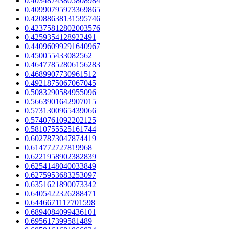
0.40348743805808984
0.40990795973369865
0.42088638131595746
0.42375812802003576
0.4259354128922491
0.44096099291640967
0.450055433082562
0.46477852806156283
0.4689907730961512
0.4921875067067045
0.5083290584955096
0.5663901642907015
0.5731300965439066
0.5740761092202125
0.5810755525161744
0.6027873047874419
0.614772727819968
0.6221958902382839
0.6254148040033849
0.6275953683253097
0.6351621890073342
0.6405422326288471
0.6446671117701598
0.6894084099436101
0.695617399581489