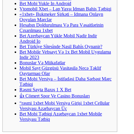
Bet Mobi Yukle In Android
Vtomobil Xbet – Lap Yaxşı Idman Bahis Tətbiqi
«1xbet» Bukmeker Şirkəti – Idmana Onlayn
Qoyulan Mərclər
Hesabın Doldurulması Və Para Vəsaitlərinin
Çıxarılması 1xbet
Bet Azerbaycan Yükle Mobil Nadir Indir
Android Io
Bet Türki̇ye Si̇tesi̇nde Nasil Bahi̇s Oynanir?
Bet Mobile Vebsayt Və 1x Bet Mobil Uygulama
Indir 2023
Bonuslar Və Mükafatlar
Mobil Sayt Güzgüsü Vasitəsilə Necə Təklif
Qaytarmaq Olar
Bet Mobi Versiya – İstifadəsi Daha Sərbəst Mərc
Tətbiqi
Rəsmi Sayta Baxış 1 X Bet
👍 Cömert Spor Ve Casino Bonusları
“rəsmi 1xbet Mobi Versiya Girişi 1xbet Cellular
Versiyası Azərbaycan Üç
Bet Mobi Tətbiqi Azərbaycan 1xbet Mobile
Versiyası Tətbiq