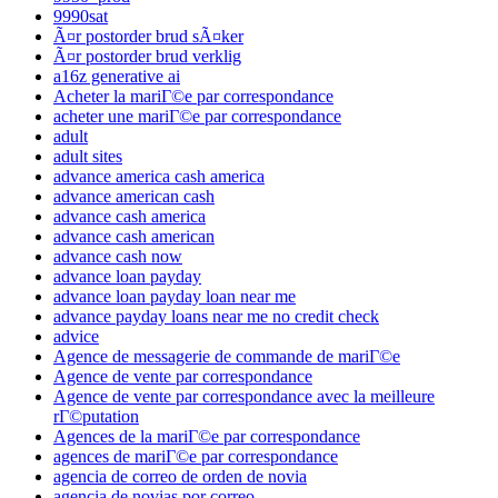
9990sat
Ã¤r postorder brud sÃ¤ker
Ã¤r postorder brud verklig
a16z generative ai
Acheter la mariГ©e par correspondance
acheter une mariГ©e par correspondance
adult
adult sites
advance america cash america
advance american cash
advance cash america
advance cash american
advance cash now
advance loan payday
advance loan payday loan near me
advance payday loans near me no credit check
advice
Agence de messagerie de commande de mariГ©e
Agence de vente par correspondance
Agence de vente par correspondance avec la meilleure
rГ©putation
Agences de la mariГ©e par correspondance
agences de mariГ©e par correspondance
agencia de correo de orden de novia
agencia de novias por correo