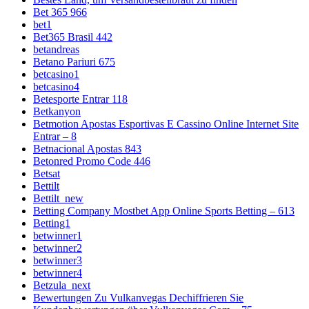
Bet 365 966
bet1
Bet365 Brasil 442
betandreas
Betano Pariuri 675
betcasino1
betcasino4
Betesporte Entrar 118
Betkanyon
Betmotion Apostas Esportivas E Cassino Online Internet Site
Entrar – 8
Betnacional Apostas 843
Betonred Promo Code 446
Betsat
Bettilt
Bettilt_new
Betting Company Mostbet App Online Sports Betting – 613
Betting1
betwinner1
betwinner2
betwinner3
betwinner4
Betzula_next
Bewertungen Zu Vulkanvegas Dechiffrieren Sie