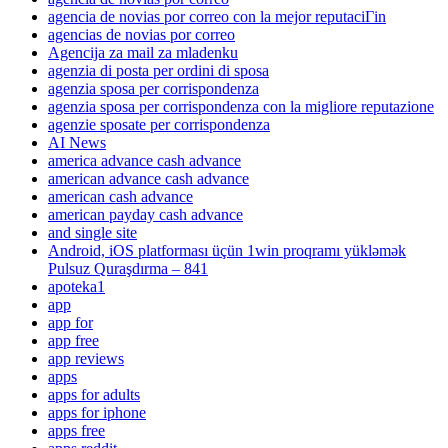
agencia de novias por correo con la mejor reputaciГіn
agencias de novias por correo
Agencija za mail za mladenku
agenzia di posta per ordini di sposa
agenzia sposa per corrispondenza
agenzia sposa per corrispondenza con la migliore reputazione
agenzie sposate per corrispondenza
AI News
america advance cash advance
american advance cash advance
american cash advance
american payday cash advance
and single site
Android, iOS platforması üçün 1win proqramı yükləmək
Pulsuz Quraşdırma – 841
apoteka1
app
app for
app free
app reviews
apps
apps for adults
apps for iphone
apps free