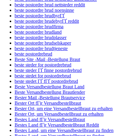
beste postordre brud nettsteder reddit
beste postordre brud noensinne
beste postordre brudbyrГҐ
beste postordre brudebyrГҐ reddit
beste postordre brudfirma
beste postordre brudland
beste postordre brudplasser
beste postordre brudselskaper
beste postordre brudtjeneste
beste postordrebrud
Beste Site -Mail -Bestellung Braut
beste steder for postordrebrud
beste steder ГҐ finne postordrebrud
beste stedet for postordrebrud
beste stedet ГҐ fГҐ postordrebrud
Beste Versandbestellung Braut Land
Beste Versandbestellung Brautlender
Bester Mail -Bestellung Brautservice
Bester Ort fГјr Versandbestellbraut
Bester Ort, um eine Versandbestellbraut zu erhalten
Bester Ort, um Versandbestellbraut zu erhalten
Bestes Land fГјr Versandbestellbraut
Bestes Land fГјr Versandbestellbraut Reddit
Bestes Land, um eine Versandbestellbraut zu finden
Bestes Land, um Versandbestellbraut zu finden