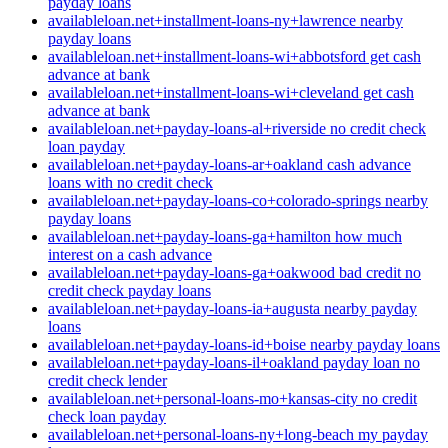
payday loans
availableloan.net+installment-loans-ny+lawrence nearby
payday loans
availableloan.net+installment-loans-wi+abbotsford get cash
advance at bank
availableloan.net+installment-loans-wi+cleveland get cash
advance at bank
availableloan.net+payday-loans-al+riverside no credit check
loan payday
availableloan.net+payday-loans-ar+oakland cash advance
loans with no credit check
availableloan.net+payday-loans-co+colorado-springs nearby
payday loans
availableloan.net+payday-loans-ga+hamilton how much
interest on a cash advance
availableloan.net+payday-loans-ga+oakwood bad credit no
credit check payday loans
availableloan.net+payday-loans-ia+augusta nearby payday
loans
availableloan.net+payday-loans-id+boise nearby payday loans
availableloan.net+payday-loans-il+oakland payday loan no
credit check lender
availableloan.net+personal-loans-mo+kansas-city no credit
check loan payday
availableloan.net+personal-loans-ny+long-beach my payday