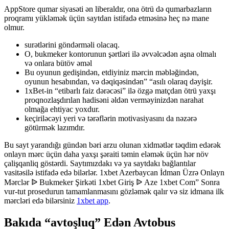
AppStore qumar siyasəti ən liberaldır, ona ötrü də qumarbazların
proqramı yükləmək üçün saytdan istifadə etməsinə heç nə mane
olmur.
surətlərini göndərməli olacaq.
O, bukmeker kontorunun şərtləri ilə əvvəlcədən aşna olmalı
və onlara bütöv əməl
Bu oyunun gedişindən, etdiyiniz mərcin məbləğindən,
oyunun hesabından, və dəqiqəsindən” “asılı olaraq dəyişir.
1xBet-in “etibarlı faiz dərəcəsi” ilə özgə matçdan ötrü yaxşı
proqnozlaşdırılan hadisəni əldən verməyinizdən narahat
olmağa ehtiyac yoxdur.
keçiriləcəyi yeri və tərəflərin motivasiyasını da nəzərə
götürmək lazımdır.
Bu sayt yarandığı gündən bəri arzu olunan xidmətlər təqdim edərək
onlayn mərc üçün daha yaxşı şəraiti təmin eləmək üçün hər növ
çalişqanliq göstərdi. Saytımızdakı və ya saytdakı bağlantılar
vasitəsilə istifadə edə bilərlər. 1xbet Azerbaycan İdman Üzrə Onlayn
Mərclər ᐉ Bukmeker Şirkəti 1xbet Giriş ᐉ Aze 1xbet Com” Sonra
vur-tut prosedurun tamamlanmasını gözləmək qalır və siz idmana ilk
mərcləri edə bilərsiniz
1xbet app
.
Bakıda “avtoşluq” Edən Avtobus