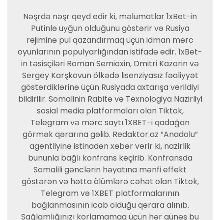
Nəşrdə nəşr qeyd edir ki, məlumatlar 1xBet-in
Putinlə uyğun olduğunu göstərir və Rusiya
rejiminə pul qazandırmaq üçün idman mərc
oyunlarının populyarlığından istifadə edir. 1xBet-
in təsisçiləri Roman Semioxin, Dmitri Kazorin və
Sergey Karşkovun ölkədə lisenziyasız fəaliyyət
göstərdiklərinə üçün Rusiyada axtarışa verildiyi
bildirilir. Somalinin Rabitə və Texnologiya Nazirliyi
sosial media platformaları olan Tiktok,
Telegram və mərc saytı 1XBET-i qadağan
görmək qərarına gəlib. Redaktor.az “Anadolu”
agentliyinə istinadən xəbər verir ki, nazirlik
bununla bağlı konfrans keçirib. Konfransda
Somalili gənclərin həyatına mənfi effekt
göstərən və hətta ölümlərə cəhət olan Tiktok,
Telegram və 1XBET platformalarının
bağlanmasının icab olduğu qərara alınıb.
Sağlamlığınızı korlamamaq üçün hər günəş bu