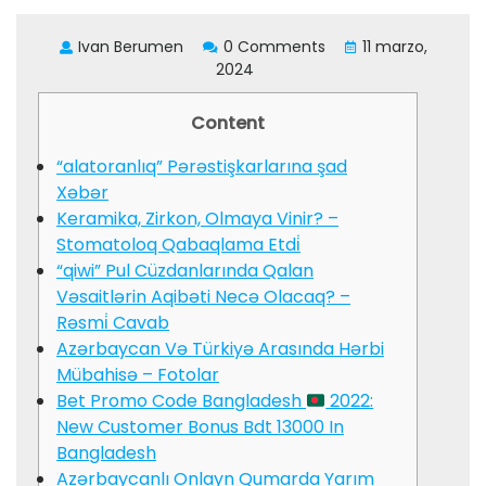
Ivan Berumen
0 Comments
11 marzo,
2024
Content
“alatoranlıq” Pərəstişkarlarına şad
Xəbər
Keramika, Zirkon, Olmaya Vinir? –
Stomatoloq Qabaqlama Etdi̇
“qiwi” Pul Cüzdanlarında Qalan
Vəsaitlərin Aqibəti Necə Olacaq? –
Rəsmi̇ Cavab
Azərbaycan Və Türkiyə Arasında Hərbi
Mübahisə – Fotolar
Bet Promo Code Bangladesh
2022:
New Customer Bonus Bdt 13000 In
Bangladesh
Azərbaycanlı Onlayn Qumarda Yarım