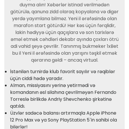
duyma alın! Xəbərlər istinad verilmədən
götürülə, qanuna zidd olaraq kopyalana və digər
yerdə yayımlana bilməz. Yeni il ərəfəsində olan
marafon start götürdü! Hər kəs üçün fərqlidir,
lakin hədiyyə üçün qaçışlara və son tarixlərə
əməl etmək cəhdləri dekabr ayında çoxları ötrü
adi vahid şeyə çevrilir. Tanınmış bukmeker 1xBet
bu il Yeni il ərəfəsində olan yarışını təşkil etmək
qərarına gəldi – ancaq virtual.
İstənilən turnirdə klub favorit sayılır və rəqiblər
üçün ciddi hədə yaradır.
Alman, missiyasını yerinə yetirmədi və
komandanın əsl silahına çevrilməyən Fernando
Torreslə birlikdə Andriy Shevchenko şirkətinə
qatıldı.
Üzvlər sadəcə balansı artırmaqla Apple iPhone
12 Pro Max və ya Sony PlayStation 5`in sahibi ola
bilərlər!