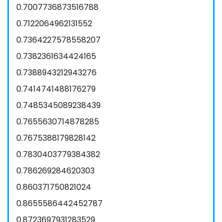
0.7007736873516788
0.7122064962131552
0.7364227578558207
0.7382361634424165
0.7388943212943276
0.7414741488176279
0.7485345089238439
0.7655630714878285
0.7675388179828142
0.7830403779384382
0.786269284620303
0.860371750821024
0.8655586442452787
0.8723697931283529