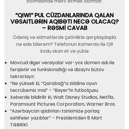
bölməsində mərc etmək lazımdır.
“QIWI” PUL CÜZDANLARINDA QALAN
VƏSAITLƏRIN AQIBƏTI NECƏ OLACAQ?
– RƏSMİ CAVAB
Ödəniş və xidmətlərdə çətinliklə qarşılaşdıqda
nə edə bilərəm? Telefonun kamerası ilə QR
kodu skan et və yüklə
Mövcud digər versiyalar var-yox domen adı ilə
fərqlənir və funksionallığı və dizaynı bütöv
təkrarlayır.
“Nə yüksək ki, “Qarabağ”a ziddinə oyun
təcrübəmiz mal” – “Bayer”in futbolçusu
Xəbərdə bildirilir ki, Walt Disney Studios, Netflix,
Paramount Pictures Corporation, Warner Bros.
“Azərbaycan qadınları tariximizə parlaq
səhifələr yazıblar” – Prezidentdən 8 Mart
TƏBRİKİ