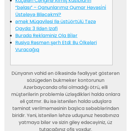
Küçələri Cənginə Almış Kasıbların
“bəlası” – Qanunlarımız Qumar Həvəsi̇ni̇
Üstələyə Biləcəkmi?
əmək Müqaviləsi Ilə üstüörtülü Təzə
Qayda: 3 Ildən Izafi
Burada Reklaminiz Ola Bi̇lər
Rusiya Rəsmən şərh Etdi: Bu Ölkələri
Vuracağıq
Dünyanın vahid ən ölkəsində fəaliyyət göstərən
sözügedən bukmeker kontorunun
Azərbaycanda ofisi olmadığı ötrü, elli
müştərilərin problemlə üzləşdikləri halda onlara
əli çatmır. Bu isə istənilən halda uduşlara
təminat verilməməsinin başlıca səbəblərindən
biridir. Yəni, istənilən ləhzə uduşunuz hesabınıza
yatmaya bilər və sizin giley edəcəyiniz, üz
tutacağınız ofis yoxdur.