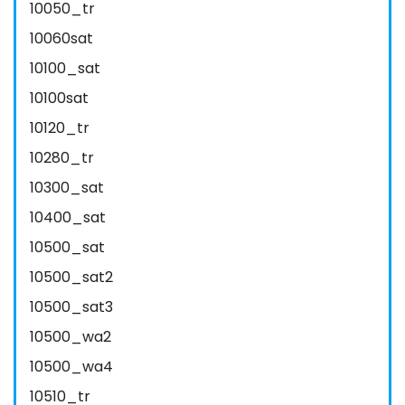
10050_tr
10060sat
10100_sat
10100sat
10120_tr
10280_tr
10300_sat
10400_sat
10500_sat
10500_sat2
10500_sat3
10500_wa2
10500_wa4
10510_tr