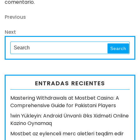
comentario.
Navegación
Previous
Previous
Post
de
Next
Next
entradas
Post
Search
Search
for:
ENTRADAS RECIENTES
Mastering Withdrawals at Mostbet Casino: A
Comprehensive Guide for Pakistani Players
1win Yükleyin: Android Ünvanlı Əks Xidməti Online
Kazino Oynamaq
Mostbet az eylenceli merc aletleri teqdim edir