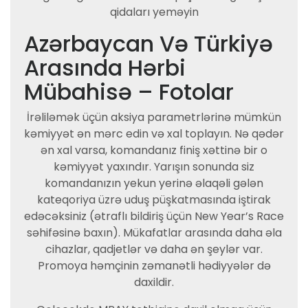
qidaları yeməyin
Azərbaycan Və Türkiyə
Arasında Hərbi
Mübahisə – Fotolar
İrəliləmək üçün aksiya parametrlərinə mümkün
kəmiyyət ən mərc edin və xal toplayın. Nə qədər
ən xal varsa, komandanız finiş xəttinə bir o
kəmiyyət yaxındır. Yarışın sonunda siz
komandanızın yekun yerinə əlaqəli gələn
kateqoriya üzrə uduş püşkatmasında ​​iştirak
edəcəksiniz (ətraflı bildiriş üçün New Year’s Race
səhifəsinə baxın). Mükafatlar arasında daha əla
cihazlar, qadjetlər və daha ən şeylər var.
Promoya həmçinin zəmanətli hədiyyələr də
daxildir.