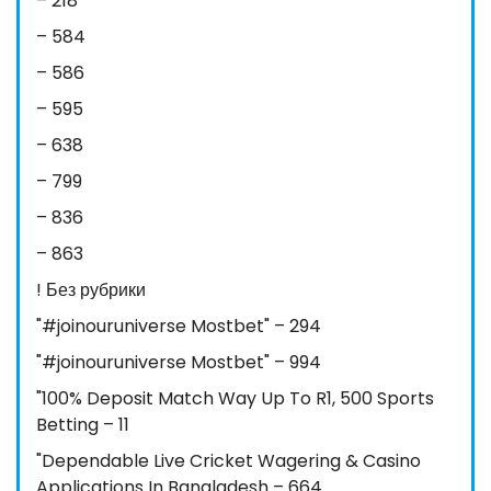
– 218
– 584
– 586
– 595
– 638
– 799
– 836
– 863
! Без рубрики
"#joinouruniverse Mostbet" – 294
"#joinouruniverse Mostbet" – 994
"100% Deposit Match Way Up To R1, 500 Sports
Betting – 11
"Dependable Live Cricket Wagering & Casino
Applications In Bangladesh – 664