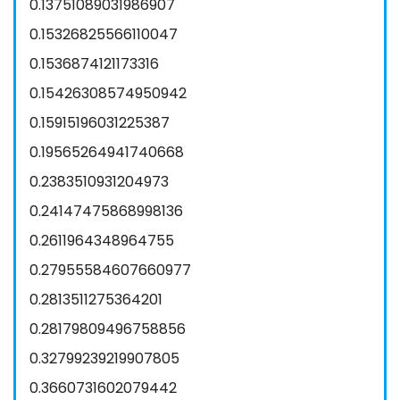
0.13751089031986907
0.15326825566110047
0.1536874121173316
0.15426308574950942
0.15915196031225387
0.19565264941740668
0.2383510931204973
0.24147475868998136
0.2611964348964755
0.27955584607660977
0.2813511275364201
0.28179809496758856
0.32799239219907805
0.3660731602079442