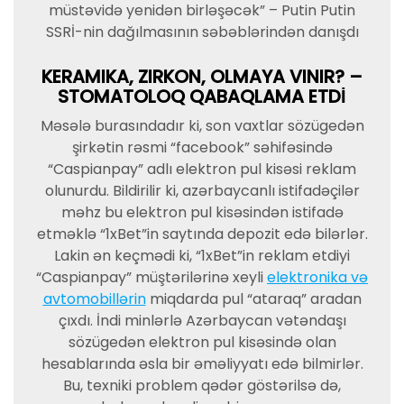
müstəvidə yenidən birləşəcək” – Putin Putin
SSRİ-nin dağılmasının səbəblərindən danışdı
KERAMIKA, ZIRKON, OLMAYA VINIR? –
STOMATOLOQ QABAQLAMA ETDİ
Məsələ burasındadır ki, son vaxtlar sözügedən
şirkətin rəsmi “facebook” səhifəsində
“Caspianpay” adlı elektron pul kisəsi reklam
olunurdu. Bildirilir ki, azərbaycanlı istifadəçilər
məhz bu elektron pul kisəsindən istifadə
etməklə “1xBet”in saytında depozit edə bilərlər.
Lakin ən keçmədi ki, “1xBet”in reklam etdiyi
“Caspianpay” müştərilərinə xeyli
elektronika və
avtomobillərin
miqdarda pul “ataraq” aradan
çıxdı. İndi minlərlə Azərbaycan vətəndaşı
sözügedən elektron pul kisəsində olan
hesablarında əsla bir əməliyyatı edə bilmirlər.
Bu, texniki problem qədər göstərilsə də,