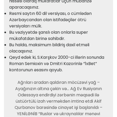
hissəsi olaraq mükafatlar üçün mübarizə
aparacaqsınız.
Rəsmi saytın 60 dil versiyası, o cümlədən
Azərbaycandan olan istifadəçilər ötrü
versiyaları mülk.
Bu vəziyyətdə şanslı olan onlarla super
mükafatdan birinə sahibdir.
Bu halda, maksimum bildiriş daxil etməli
olacaqsınız.
Qeyd edək ki, S.Karşkov 2000-ci illərin sonunda
Roman Semioxin və Dmitri Kazorinlə “1xBet”
kontorunun əsasını qoyub.
Ağrıları aradan qaldıran möcüzəvi yağ –
Ayağınızın altına çəkin və… Ağ Ev Rusiyanın
Odessaya endirdiyi zərbənin məqsədi ilə
üstüörtülü izah verməkdən imtina etdi Akif
Qurbanov barəsində cinayət işi başlanıldı –
YENİLƏNİB “Ruslar və ukraynalılar mənəvi