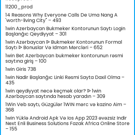
11200_prod
14 Reasons Why Everyone Calls De Uma Nang A
'worth-living City" – 493
1win Azerbaycan Bukmeker Kontorunun Saytı Login
Başlanğıc Qeydiyyat – 301
1win Azərbaycan ᐉ Bukmeker Kontorunun Formal
Saytı ᐉ Bonuslar Və Idman Mərcləri – 652
1win Bet Azerbaycan bukmeker kontorunun rəsmi
saytına giriş – 100
1win Giris 738
1win Nadir Başlanğıc Linki Rəsmi Sayta Daxil Olma –
435
1win qeydiyyat necə keçmək olar? ᐉ 1win
Azərbaycan saytında hesab yaradın – 309
1Win Veb saytı, Güzgülər 1WIN mərc və kazino Aim –
368
1win Yüklə Android Apk Və Ios App 2023 əvəzsiz Indir
Next Enli Business Solutions Fazak Africa Online Store
– 155