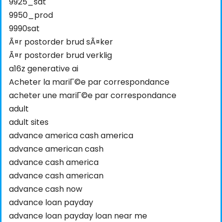
9925_sat
9950_prod
9990sat
Ã¤r postorder brud sÃ¤ker
Ã¤r postorder brud verklig
a16z generative ai
Acheter la mariГ©e par correspondance
acheter une mariГ©e par correspondance
adult
adult sites
advance america cash america
advance american cash
advance cash america
advance cash american
advance cash now
advance loan payday
advance loan payday loan near me