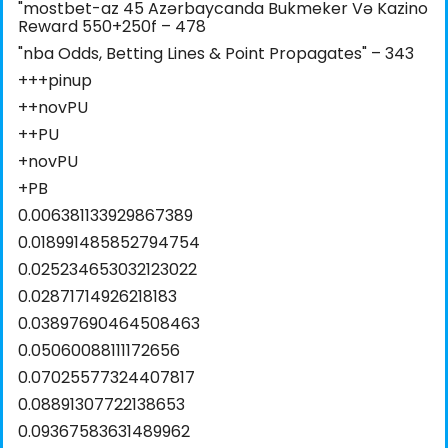
"mostbet-az 45 Azərbaycanda Bukmeker Və Kazino
Reward 550+250f – 478
"nba Odds, Betting Lines & Point Propagates" – 343
+++pinup
++novPU
++PU
+novPU
+PB
0.006381133929867389
0.018991485852794754
0.025234653032123022
0.02871714926218183
0.03897690464508463
0.05060088111172656
0.07025577324407817
0.08891307722138653
0.09367583631489962