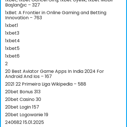
Başlanğıc – 327
1xBet: A Frontier in Online Gaming and Betting
Innovation – 763
1xbet1
1xbet3
1xbet4
1xbet5
1xbet6
2
20 Best Aviator Game Apps In India 2024 For
Android And Ios – 167
2021 22 Primeira Liga Wikipedia – 588
20bet Bonus 313
20bet Casino 30
20bet Login 157
20bet Logowanie 19
240682 15.01.2025