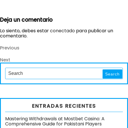
Deja un comentario
Lo siento, debes estar
conectado
para publicar un
comentario.
Navegación
Previous
Previous
Post
de
Next
Next
entradas
Post
Search
for:
Search
ENTRADAS RECIENTES
Mastering Withdrawals at Mostbet Casino: A
Comprehensive Guide for Pakistani Players