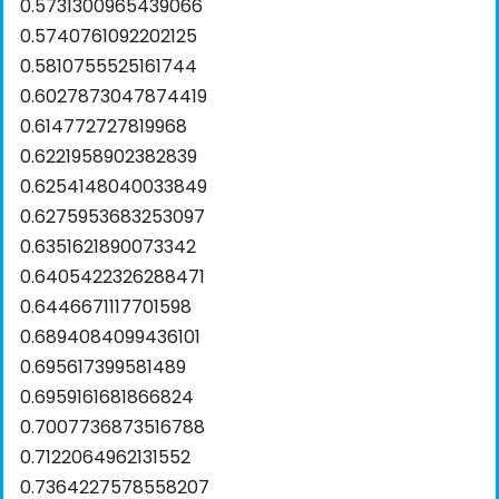
0.5731300965439066
0.5740761092202125
0.5810755525161744
0.6027873047874419
0.614772727819968
0.6221958902382839
0.6254148040033849
0.6275953683253097
0.6351621890073342
0.6405422326288471
0.6446671117701598
0.6894084099436101
0.695617399581489
0.6959161681866824
0.7007736873516788
0.7122064962131552
0.7364227578558207