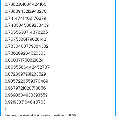
0.7382361634424165
0.7388943212943276
0.7414741488176279
0.7485345089238439
0.7655630714878285
0.7675388179828142
0.7830403779384382
0.786269284620303
0.860371750821024
0.8655586442452787
0.8723697931283529
0.9057226559370489
0.9679721020718856
0.9690604938393559
0.9919333164848703
1