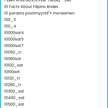
1 xBet Android iOS indir Tətbiq – 598
10 Facts About Filipino Brides
10 parasta postimyyntiГ¤ morsiamen
100_3
100_4
10000sat4
10000sat5
10000sat7
10050_tr
10060sat
10100_sat
10100sat
10120_tr
10280_tr
10300_sat
10400_sat
10500_sat