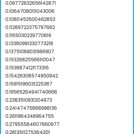
0.09772832656142871
0.10647080111043006
0.10811453500462853
0.11289722375797662
0.1165030239770819
0.13380991330773218
0.13751089031986907
0.15326825566110047
0.1536874121173316
0.15426308574950942
0.15915196031225387
0.19565264941740668
0.2383510931204973
0.24147475868998136
0.2611964348964755
0.27955584607660977
0.2813511275364201