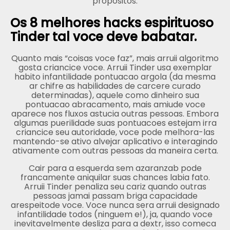
propositos.
Os 8 melhores hacks espirituoso
Tinder tal voce deve babatar.
Quanto mais “coisas voce faz”, mais arruii algoritmo
gosta criancice voce. Arruii Tinder usa exemplar
habito infantilidade pontuacao argola (da mesma
ar chifre as habilidades de carcere curado
determinadas), aquele como dinheiro sua
pontuacao abracamento, mais amiude voce
aparece nos fluxos astucia outras pessoas. Embora
algumas puerilidade suas pontuacoes estejam irra
criancice seu autoridade, voce pode melhora-las
mantendo-se ativo alvejar aplicativo e interagindo
ativamente com outras pessoas da maneira certa.
Cair para a esquerda sem azaranzab pode
francamente aniquilar suas chances labia fato.
Arruii Tinder penaliza seu cariz quando outras
pessoas jamai passam briga capacidade
arespeitode voce. Voce nunca sera arruii designado
infantilidade todos (ninguem e!), ja, quando voce
inevitavelmente desliza para a dextr, isso comeca