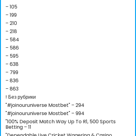
– 105
– 199
– 210
– 218
– 584
– 586
– 595
– 638
– 799
– 836
– 863
! Без рубрики
"#joinouruniverse Mostbet" – 294
"#joinouruniverse Mostbet" – 994
"100% Deposit Match Way Up To R1, 500 Sports
Betting – 11
"Dependable Live Cricket Wagering & Casino