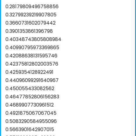
0.28179809496758856
0.32799239219907805
0.3660731602079442
0.3901353861396798
0.40348743805808984
0.40990795973369865
0.42088638131595746
0.42375812802003576
0.4259354128922491
0.44096099291640967
0.450055433082562
0.46477852806156283
0.4689907730961512
0.4921875067067045
0.5083290584955096
0.5663901642907015