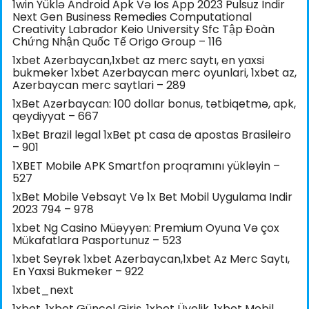
1win Yüklə Android Apk Və Ios App 2023 Pulsuz Indir
Next Gen Business Remedies Computational
Creativity Labrador Keio University Sfc Tập Đoàn
Chứng Nhận Quốc Tế Origo Group – 116
1xbet Azerbaycan,1xbet az merc saytı, en yaxsi
bukmeker 1xbet Azerbaycan merc oyunlari, 1xbet az,
Azerbaycan merc saytlari – 289
1xBet Azərbaycan: 100 dollar bonus, tətbiqetmə, apk,
qeydiyyat – 667
1xBet Brazil legal 1xBet pt casa de apostas Brasileiro
– 901
1XBET Mobile APK Smartfon proqramını yükləyin –
527
1xBet Mobile Vebsayt Və 1x Bet Mobil Uygulama Indir
2023 794 – 978
1xbet Ng Casino Müəyyən: Premium Oyuna Və çox
Mükafatlara Pasportunuz – 523
1xbet Seyrək 1xbet Azerbaycan,1xbet Az Merc Saytı,
En Yaxsi Bukmeker – 922
1xbet_next
1xbet, 1xbet Güncel Giriş, 1xbet Üyelik, 1xbet Mobil