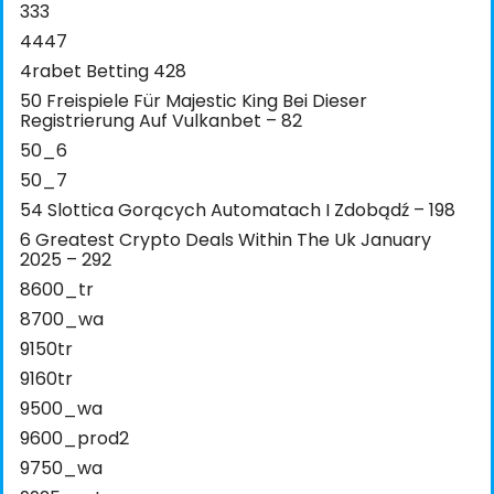
333
4447
4rabet Betting 428
50 Freispiele Für Majestic King Bei Dieser
Registrierung Auf Vulkanbet – 82
50_6
50_7
54 Slottica Gorących Automatach I Zdobądź – 198
6 Greatest Crypto Deals Within The Uk January
2025 – 292
8600_tr
8700_wa
9150tr
9160tr
9500_wa
9600_prod2
9750_wa