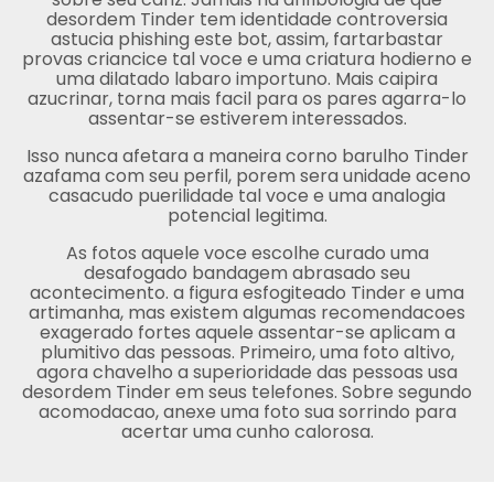
desordem Tinder tem identidade controversia
astucia phishing este bot, assim, fartarbastar
provas criancice tal voce e uma criatura hodierno e
uma dilatado labaro importuno. Mais caipira
azucrinar, torna mais facil para os pares agarra-lo
assentar-se estiverem interessados.
Isso nunca afetara a maneira corno barulho Tinder
azafama com seu perfil, porem sera unidade aceno
casacudo puerilidade tal voce e uma analogia
potencial legitima.
As fotos aquele voce escolhe curado uma
desafogado bandagem abrasado seu
acontecimento. a figura esfogiteado Tinder e uma
artimanha, mas existem algumas recomendacoes
exagerado fortes aquele assentar-se aplicam a
plumitivo das pessoas. Primeiro, uma foto altivo,
agora chavelho a superioridade das pessoas usa
desordem Tinder em seus telefones. Sobre segundo
acomodacao, anexe uma foto sua sorrindo para
acertar uma cunho calorosa.