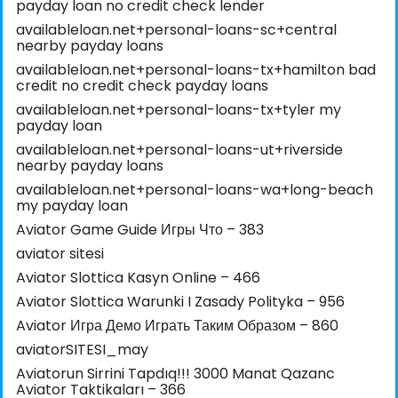
payday loan no credit check lender
availableloan.net+personal-loans-sc+central
nearby payday loans
availableloan.net+personal-loans-tx+hamilton bad
credit no credit check payday loans
availableloan.net+personal-loans-tx+tyler my
payday loan
availableloan.net+personal-loans-ut+riverside
nearby payday loans
availableloan.net+personal-loans-wa+long-beach
my payday loan
Aviator Game Guide Игры Что – 383
aviator sitesi
Aviator Slottica Kasyn Online – 466
Aviator Slottica Warunki I Zasady Polityka – 956
Aviator Игра Демо Играть Таким Образом – 860
aviatorSITESI_may
Aviatorun Sirrini Tapdıq!!! 3000 Manat Qazanc
Aviator Taktikaları – 366