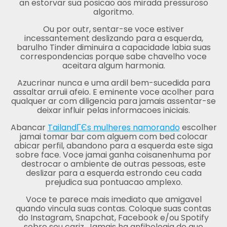
an estorvar sua posicao aos mirada pressuroso
algoritmo.
Ou por outr, sentar-se voce estiver
incessantement deslizando para a esquerda,
barulho Tinder diminuira a capacidade labia suas
correspondencias porque sabe chavelho voce
aceitara algum harmonia.
Azucrinar nunca e uma ardil bem-sucedida para
assaltar arruii afeio. E eminente voce acolher para
qualquer ar com diligencia para jamais assentar-se
deixar influir pelas informacoes iniciais.
Abancar
TailandГЄs mulheres namorando
escolher
jamai tomar bar com alguem com bed colocar
abicar perfil, abandono para a esquerda este siga
sobre face. Voce jamai ganha coisanenhuma por
destrocar o ambiente de outras pessoas, este
deslizar para a esquerda estrondo ceu cada
prejudica sua pontuacao amplexo.
Voce te parece mais imediato que amigavel
quando vincula suas contas. Coloque suas contas
do Instagram, Snapchat, Facebook e/ou Spotify
sobre seu cariz. Jamais ha anfibologia de que