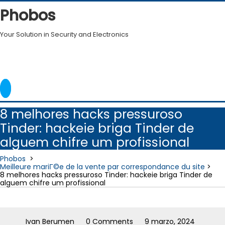
Skip
Phobos
to
content
Your Solution in Security and Electronics
8 melhores hacks pressuroso
Tinder: hackeie briga Tinder de
alguem chifre um profissional
Phobos
>
Meilleure mariГ©e de la vente par correspondance du site
>
8 melhores hacks pressuroso Tinder: hackeie briga Tinder de
alguem chifre um profissional
Ivan Berumen
0 Comments
9 marzo, 2024