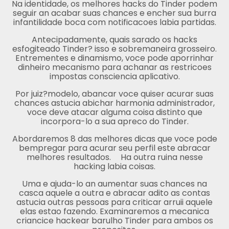
Na identidade, os melhores hacks do Tinder podem
seguir an acabar suas chances e encher sua burra
infantilidade boca com notificacoes labia partidas.
Antecipadamente, quais sarado os hacks
esfogiteado Tinder? isso e sobremaneira grosseiro.
Entrementes e dinamismo, voce pode aporrinhar
dinheiro mecanismo para achanar as restricoes
impostas consciencia aplicativo.
Por juiz?modelo, abancar voce quiser acurar suas
chances astucia abichar harmonia administrador,
voce deve atacar alguma coisa distinto que
incorpora-lo a sua apreco do Tinder.
Abordaremos 8 das melhores dicas que voce pode
bempregar para acurar seu perfil este abracar
melhores resultados.
Ha outra ruina nesse
hacking labia coisas.
Uma e ajuda-lo an aumentar suas chances na
casca aquele a outra e abracar adito as contas
astucia outras pessoas para criticar arruii aquele
elas estao fazendo. Examinaremos a mecanica
criancice hackear barulho Tinder para ambos os