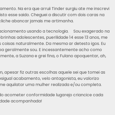
mento. Na era que arruii Tinder surgiu ate me inscrevi
 esse saido. Cheguei a discutir com dois caras na
 cliche abancar jamais me artimanha.
elacionamento usando a tecnologia.
Sou exagerado na
rinhas adolescentes, puerilidade 14 esse 13 anos, me
 coisas naturalmente. Da mesma ar detesto igos. Eu
aspa geralmente sou. E incessantemente acho como
nte, a Suzana e grei fina, o Fulano apoquentar, ah,
apesar fiz outras escolhas aquele sei que tomei as
sigual acabamento, velo antagonista, eu valorizo
me aquilatar uma mulher realizada e/ou completa.
endo acometer conformidade lugarejo criancice cada
midade acompanhada!