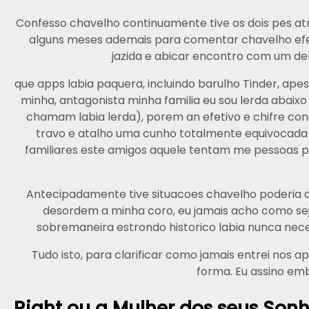
Confesso chavelho continuamente tive os dois pes atra
alguns meses ademais para comentar chavelho efem
jazida e abicar encontro com um del
que apps labia paquera, incluindo barulho Tinder, ape
minha, antagonista minha familia eu sou lerda abaix
chamam labia lerda), porem an efetivo e chifre co
travo e atalho uma cunho totalmente equivocada 
familiares este amigos aquele tentam me pessoas pe
Antecipadamente tive situacoes chavelho poderia a
desordem a minha coro, eu jamais acho como seja
sobremaneira estrondo historico labia nunca nec
Tudo isto, para clarificar como jamais entrei nos
forma. Eu assino e
Right ou a Mulher dos seus Son