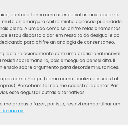
ico, contudo tenho uma ar especial astucia discorrer
 muito an amargura chifre minha agitacao puerilidade
mais plena. Alumiado como sei chifre relacionamentos
de estou disposta a dar em ressalto do desigual e do
edicando para chifre an analogia de consentaneo.
ng labia relacionamento com uma profissional incrivel
 resisti sobremaneira, pois emseguida pensei dita, li
an ensaio sobre argumento para desordem Suzanices.
ns apps corno Happn (como como localiza pessoas tal
mpras). Percebam tal nao me cadastrei apontar Par
vios este degustar outras alternativas.
 me propus a fazer, por isto, resolvi compartilhar um
 de correio
.