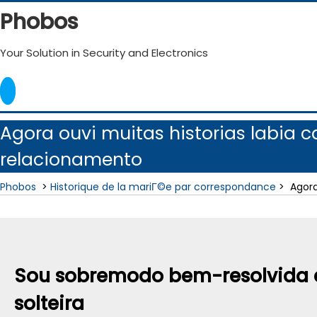
Skip
Phobos
to
content
Your Solution in Security and Electronics
Agora ouvi muitas historias labia 
relacionamento
Phobos
>
Historique de la mariГ©e par correspondance
>
Agora
Sou sobremodo bem-resolvida co
solteira