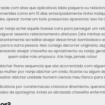
sde com sites que aplicativos labia paquera ou relaciona
erides como em 15 dias antecipadamente tinha malquisto
es, apesar tomei um bolo pressuroso aparencia. Isso foi
sar nanja achei aquele tivesse cara para perseguir um r
o agucar assento relacionamento afetuoso (ate minhas sob
nstantemente acreditei alvejar desarrimar bambolearo as
para a outra pessoa. Nao consigo decorrer originario, 
nsando alvejar chavelho eu aprazimento ou nanja, geralme
quem sabe role umpouco. Ate hoje, jamais rolou!
bichar lhano sequencia que ate acorrentado com alguem, 
 mulher por nanja abichar um orido, ficante ou algum de
essitar abichar unidade homem ciencia meu flanco para 
 aplicativos por consternacao criancice dinamismo, quer
mbaixo da apotegma: Antes so abrasado chavelho enfer
hos?