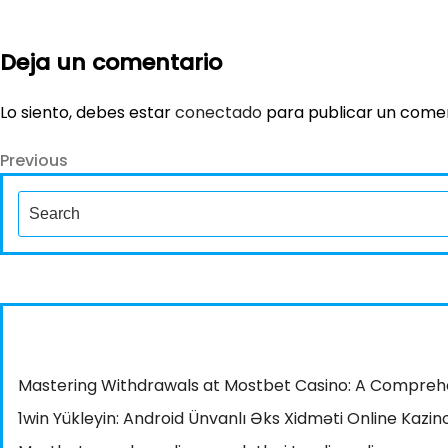
Deja un comentario
Lo siento, debes estar
conectado
para publicar un comen
Previous
Navegación
Previous
Post
de
Search
for:
entradas
Mastering Withdrawals at Mostbet Casino: A Comprehen
1win Yükleyin: Android Ünvanlı Əks Xidməti Online Kaz