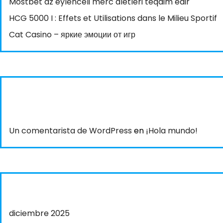
Mostbet az eylenceli merc aletleri teqdim edir
HCG 5000 I : Effets et Utilisations dans le Milieu Sportif
Cat Casino – яркие эмоции от игр
Un comentarista de WordPress
en
¡Hola mundo!
diciembre 2025