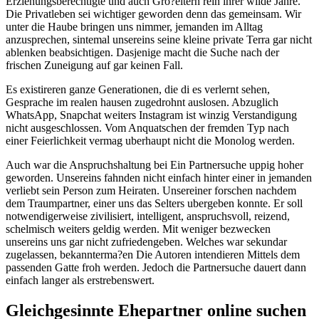
Erziehungsberechtigte und auch Gro?eltern rein ihrer wilde Jahre.
Die Privatleben sei wichtiger geworden denn das gemeinsam. Wir
unter die Haube bringen uns nimmer, jemanden im Alltag
anzusprechen, sintemal unsereins seine kleine private Terra gar nicht
ablenken beabsichtigen. Dasjenige macht die Suche nach der
frischen Zuneigung auf gar keinen Fall.
Es existireren ganze Generationen, die di es verlernt sehen,
Gesprache im realen hausen zugedrohnt auslosen. Abzuglich
WhatsApp, Snapchat weiters Instagram ist winzig Verstandigung
nicht ausgeschlossen. Vom Anquatschen der fremden Typ nach
einer Feierlichkeit vermag uberhaupt nicht die Monolog werden.
Auch war die Anspruchshaltung bei Ein Partnersuche uppig hoher
geworden. Unsereins fahnden nicht einfach hinter einer in jemanden
verliebt sein Person zum Heiraten. Unsereiner forschen nachdem
dem Traumpartner, einer uns das Selters ubergeben konnte. Er soll
notwendigerweise zivilisiert, intelligent, anspruchsvoll, reizend,
schelmisch weiters geldig werden. Mit weniger bezwecken
unsereins uns gar nicht zufriedengeben. Welches war sekundar
zugelassen, bekannterma?en Die Autoren intendieren Mittels dem
passenden Gatte froh werden. Jedoch die Partnersuche dauert dann
einfach langer als erstrebenswert.
Gleichgesinnte Ehepartner online suchen