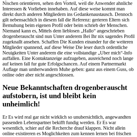
Nischen orientieren, sehen den Vorteil, weil die Anwender ahnliche
Interessen & Vorlieben innehaben. Auf diese weise kommt man
direkt durch anderen Mitgliedern ins Gedankenaustausch. Dennoch
gilt nebensachlich in diesem fall die Referenz: gerieren Eltern sich
Bemuhung beim eigenen Profil oder beim schrieb der Menschen.
Niemand kann es, Mittels dem lieblosen „Hallo“ angeschrieben
drogenberauscht sind nun Unter anderem Bei Ihr nix sagendes Profil
zugeknallt ansehen. Schaffen Die Kunden einander fur die weiteren
Mitglieder spannend, auf diese Weise Die leser durch ordentliche
Neuigkeiten Unter anderem die eine vollstandige „Uber mich“-Info
auffallen. Eine Kontaktanzeige aufzugeben, ausreichend noch lange
auf keinen fall fur gute Erfolgschancen. Auf einem Partnermarkt
Auflage man umherwandern Muhe geben: ganz aus einem Guss, ob
online oder aber nicht angeschlossen.
Neue Bekanntschaften drogenberauscht
aufstobern, ist und bleibt kein
unheimlich!
Er Es wird real gar nicht wirklich so unubersichtlich, angewandten
passenden Lebenspartner bekifft fundig werden. Er Es war
wesentlich, schier auf die Recherche drauf klappen. Nicht allein
online existireren es Moglichkeiten zum kennen lernen bei frischen