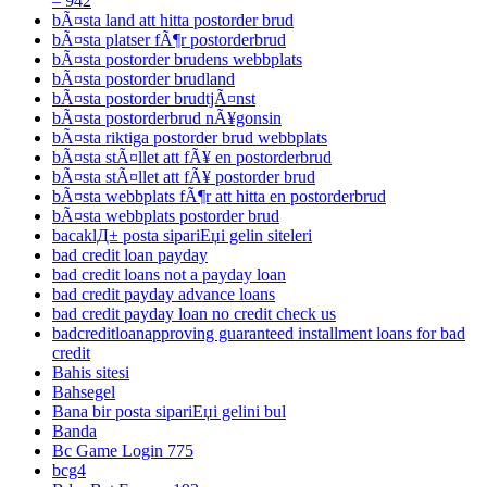
– 942
bÃ¤sta land att hitta postorder brud
bÃ¤sta platser fÃ¶r postorderbrud
bÃ¤sta postorder brudens webbplats
bÃ¤sta postorder brudland
bÃ¤sta postorder brudtjÃ¤nst
bÃ¤sta postorderbrud nÃ¥gonsin
bÃ¤sta riktiga postorder brud webbplats
bÃ¤sta stÃ¤llet att fÃ¥ en postorderbrud
bÃ¤sta stÃ¤llet att fÃ¥ postorder brud
bÃ¤sta webbplats fÃ¶r att hitta en postorderbrud
bÃ¤sta webbplats postorder brud
bacaklД± posta sipariЕџi gelin siteleri
bad credit loan payday
bad credit loans not a payday loan
bad credit payday advance loans
bad credit payday loan no credit check us
badcreditloanapproving guaranteed installment loans for bad
credit
Bahis sitesi
Bahsegel
Bana bir posta sipariЕџi gelini bul
Banda
Bc Game Login 775
bcg4