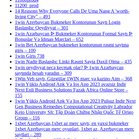
11200_prod
14 Reasons Why Everyone Calls De Uma Nang A 'worth-
living City" – 493
1win Azerbaycan Bukmeker Kontorunun Saytı Login
Başlanğıc Qeydiyyat – 301
1win Azərbaycan ᐉ Bukmeker Kontorunun Formal Saytı ᐉ
Bonuslar Və Idman Mərcləri – 652
1win Bet Azerbaycan bukmeker kontorunun rəsmi saytına
giriş – 100
1win Giris 738
1win Nadir Başlanğıc Linki Rəsmi Sayta Daxil Olma – 435
1win qeydiyyat necə keçmək olar? ᐉ 1win Azərbaycan
saytında hesab yaradın – 309
1Win Veb saytı, Güzgülər 1WIN mərc və kazino Aim – 368
1win Yüklə Android Apk Və Ios App 2023 əvəzsiz Indir
Next Enli Business Solutions Fazak Africa Online Store –
155
1win Yüklə Android Apk Və Ios App 2023 Pulsuz Indir Next
Gen Business Remedies Computational Creativity Labrador
Keio University Sfc Tập Đoàn Chứng Nhận Quốc Tế Origo
Group – 116
1xbet Azerbaycan,1xbet az merc saytı, en yaxsi bukmeker
1xbet Azerbaycan merc oyunlari, 1xbet az, Azerbaycan merc
saytlari – 289