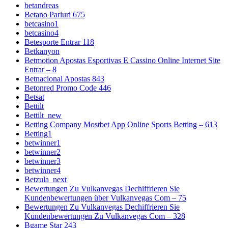
betandreas
Betano Pariuri 675
betcasino1
betcasino4
Betesporte Entrar 118
Betkanyon
Betmotion Apostas Esportivas E Cassino Online Internet Site
Entrar – 8
Betnacional Apostas 843
Betonred Promo Code 446
Betsat
Bettilt
Bettilt_new
Betting Company Mostbet App Online Sports Betting – 613
Betting1
betwinner1
betwinner2
betwinner3
betwinner4
Betzula_next
Bewertungen Zu Vulkanvegas Dechiffrieren Sie
Kundenbewertungen über Vulkanvegas Com – 75
Bewertungen Zu Vulkanvegas Dechiffrieren Sie
Kundenbewertungen Zu Vulkanvegas Com – 328
Bgame Star 243