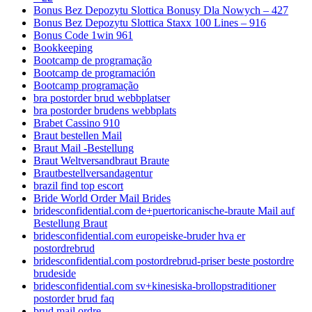
Bonus Bez Depozytu Slottica Bonusy Dla Nowych – 427
Bonus Bez Depozytu Slottica Staxx 100 Lines – 916
Bonus Code 1win 961
Bookkeeping
Bootcamp de programação
Bootcamp de programación
Bootcamp programação
bra postorder brud webbplatser
bra postorder brudens webbplats
Brabet Cassino 910
Braut bestellen Mail
Braut Mail -Bestellung
Braut Weltversandbraut Braute
Brautbestellversandagentur
brazil find top escort
Bride World Order Mail Brides
bridesconfidential.com de+puertoricanische-braute Mail auf
Bestellung Braut
bridesconfidential.com europeiske-bruder hva er
postordrebrud
bridesconfidential.com postordrebrud-priser beste postordre
brudeside
bridesconfidential.com sv+kinesiska-brollopstraditioner
postorder brud faq
brud mail ordre