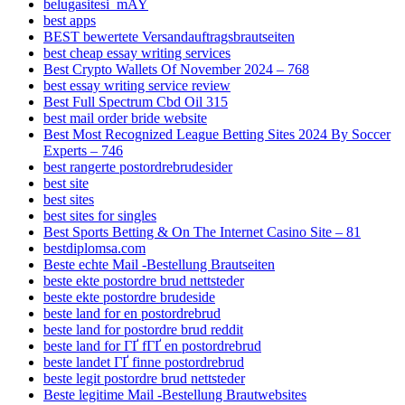
belugasitesi_mAY
best apps
BEST bewertete Versandauftragsbrautseiten
best cheap essay writing services
Best Crypto Wallets Of November 2024 – 768
best essay writing service review
Best Full Spectrum Cbd Oil 315
best mail order bride website
Best Most Recognized League Betting Sites 2024 By Soccer
Experts – 746
best rangerte postordrebrudesider
best site
best sites
best sites for singles
Best Sports Betting & On The Internet Casino Site – 81
bestdiplomsa.com
Beste echte Mail -Bestellung Brautseiten
beste ekte postordre brud nettsteder
beste ekte postordre brudeside
beste land for en postordrebrud
beste land for postordre brud reddit
beste land for ГҐ fГҐ en postordrebrud
beste landet ГҐ finne postordrebrud
beste legit postordre brud nettsteder
Beste legitime Mail -Bestellung Brautwebsites