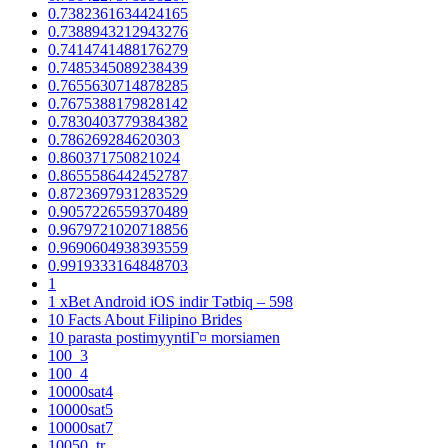
0.7382361634424165
0.7388943212943276
0.7414741488176279
0.7485345089238439
0.7655630714878285
0.7675388179828142
0.7830403779384382
0.786269284620303
0.860371750821024
0.8655586442452787
0.8723697931283529
0.9057226559370489
0.9679721020718856
0.9690604938393559
0.9919333164848703
1
1 xBet Android iOS indir Tətbiq – 598
10 Facts About Filipino Brides
10 parasta postimyyntiГ¤ morsiamen
100_3
100_4
10000sat4
10000sat5
10000sat7
10050_tr