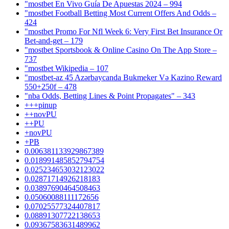
"mostbet En Vivo Guía De Apuestas 2024 – 994
"mostbet Football Betting Most Current Offers And Odds –
424
"mostbet Promo For Nfl Week 6: Very First Bet Insurance Or
Bet-and-get – 179
"‎mostbet Sportsbook & Online Casino On The App Store –
737
"mostbet Wikipedia – 107
"mostbet-az 45 Azərbaycanda Bukmeker Və Kazino Reward
550+250f – 478
"nba Odds, Betting Lines & Point Propagates" – 343
+++pinup
++novPU
++PU
+novPU
+PB
0.006381133929867389
0.018991485852794754
0.025234653032123022
0.02871714926218183
0.03897690464508463
0.05060088111172656
0.07025577324407817
0.08891307722138653
0.09367583631489962