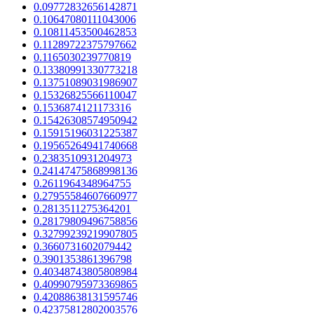
0.09772832656142871
0.10647080111043006
0.10811453500462853
0.11289722375797662
0.1165030239770819
0.13380991330773218
0.13751089031986907
0.15326825566110047
0.1536874121173316
0.15426308574950942
0.15915196031225387
0.19565264941740668
0.2383510931204973
0.24147475868998136
0.2611964348964755
0.27955584607660977
0.2813511275364201
0.28179809496758856
0.32799239219907805
0.3660731602079442
0.3901353861396798
0.40348743805808984
0.40990795973369865
0.42088638131595746
0.42375812802003576