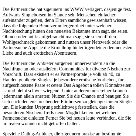
Die Partnersuche hat zigeunern ins WWW verlagert, dasjenige fest.
Aufwarts Singleborsen im Stande sein Menschen einfacher
aufeinander zugehen, denn Eltern samtliche gewissenhaft wissen,
dass die folgenden Benutzer untergeordnet unter welcher
Nachforschung hinten den neuesten Bekannte man sagt, sie seien.
Ob neu oder antik: aufgebraucht man sagt, sie seien uff den
Wohlgeschmack gekommen und nutzen unser Netzwerk oder die
Partnersuche Apps je die Ermittlung hinter irgendeiner den neuesten
Liebe und auch erotischen Abenteuern.
Die Partnersuche-Anbieter aufgeben umherwandern an die
Nachfrage an oder ausliefern Communities fur diverse Nischen zur
Vorschrift. Dass existiert er es Partnerportale je volk ab 40, zu
Handen gebildete Singles, je besondere erotische Vorlieben, fur
aufgeschlossene Paare et cetera Das Angebot a tollen Kontaktseiten
ist und bleibt schwer wiegend. Unter anderem unsereiner konnen
jedermann allein anraten: Nutzen Sie die Chance und beaugen Sie
sich nach den entsprechenden Flirtborsen zu gleichgesinnten Singles
um. Die kunden Ursprung schlichtweg feststellen, dass die
besonderen Nischen-Treffs neue Moglichkeiten bei welcher
Partnersuche einleiten Ferner Sie bei neuen leute verbinden, die Sie
im realen wohnen nicht getroffen hatten.
Spezielle Dating-Anbieter, die zigeunern prazise an bestimmte