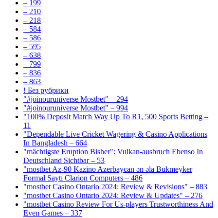
– 199
– 210
– 218
– 584
– 586
– 595
– 638
– 799
– 836
– 863
! Без рубрики
"#joinouruniverse Mostbet" – 294
"#joinouruniverse Mostbet" – 994
"100% Deposit Match Way Up To R1, 500 Sports Betting –
11
"Dependable Live Cricket Wagering & Casino Applications
In Bangladesh – 664
"mächtigste Eruption Bisher": Vulkan-ausbruch Ebenso In
Deutschland Sichtbar – 53
"mostbet Az-90 Kazino Azerbaycan ən əla Bukmeyker
Formal Saytı Clarion Computers – 486
"mostbet Casino Ontario 2024: Review & Revisions" – 883
"mostbet Casino Ontario 2024: Review & Updates" – 276
"mostbet Casino Review For Us-players Trustworthiness And
Even Games – 337