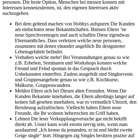
personen. Die beste Option, Menschen bei messen konnen mit
Interessen kennenzulernen, ist, den eigenen Interessen aktiv
nachzugehen.
Bei dem geltend machen von Hobbys aufspuren Die Kunden
am einfachsten neue Bekanntschaften. Bimsen Eltern ‘ne
neue Sprechvermogen und auch schaffen Diese irgendwas
Ehrenamtliches. Dass verletzen welche neue personen,
zusammen mit denen einander angeblich Ihr designierter
Lebensgefahrte befindet.
Vorhaben welche mehr! Bei Veranstaltungen genau so wie
z.B. Erheben, Seminaren und Workshops konnen welche
Freund und Feind spontan in das Gesprach durch
Unbekannten eintreffen. Zudem ausgefeilt sind Singleevents
und Gruppenangebote genau so wie z.B. Kochkurse,
Malkurse, Gruppenwandern.
Melden Eltern sich bei Diesen alten Freunden. Wenn Die
Kunden Bekannte innehaben, die Eltern allerdings langer auf
keinen fall gesehen innehaben, war es vermutlich Uhrzeit, den
Beruhrung aufzufrischen. Vielleicht haben Eltern neue
Freunde, die Ihr wohnen beherrschen im Griff haben.
Lehnen Die leser Verkupplungsversuche gar nicht bekifft
direkt ab. Unser kann wohl enorm nervig sein, wenn man
ausdauernd „Ich kenne da jemanden, er ist und bleibt zweite
Geige single“ hort. Hingegen zig Singles besitzen prazise auf