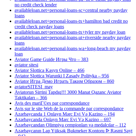
no credit check lender
availableloan.net+personal-loans-sc+central nearby payday
loans
availableloan.net+personal-loans-tx+hamilton bad credit no
credit check payday loans
availableloan.net+personal-loans-tx+tyler my payday loan
availableloan.net+personal-loans-ut+riverside nearby payday
loans
availableloan.net+personal-loans-wa+long-beach my payday
loan
Aviator Game Guide Игры Что – 383
aviator sitesi
Aviator Slottica Kasyn Online – 466
Aviator Slottica Warunki I Zasady Polityka – 956
Aviator Игра Демо Играть Таким Образом – 860
aviatorSITESI_may
Aviatorun Sirrini Tapdıq!!! 3000 Manat Qazanc Aviator
Taktikaları – 366
Avis des mariГ©es par correspondance
Avis sur le site Web de la commande par correspondance
Azərbaycanda 1 Onlayn Mərc Evi Və Kazino – 194
Azərbaycanda Onlayn Mərc Evi Və Kazino – 697
Azərbaycandan Olimpiya çempionları və medalçılar – 112
Azərbaycanın Lap Yüksək Bukmeker Kontoru ᐉ Rəsmi Sayt