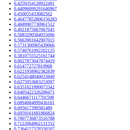
0.4259354128922491
0.44096099291640967
0.450055433082562
0.46477852806156283
0.4689907730961512
0.4921875067067045
0.5083290584955096
0.5663901642907015
0.5731300965439066
0.5740761092202125
0.5810755525161744
0.6027873047874419
0.614772727819968
0.6221958902382839
0.6254148040033849
0.6275953683253097
0.6351621890073342
0.6405422326288471
0.6446671117701598
0.6894084099436101
0.695617399581489
0.6959161681866824
0.7007736873516788
0.7122064962131552
0.7364227578558207