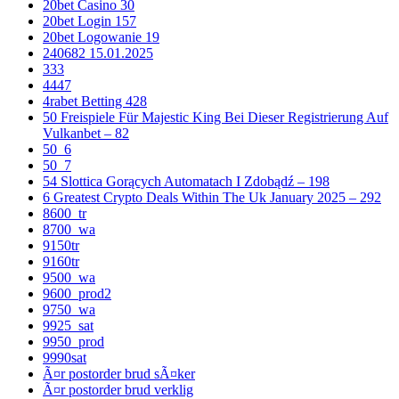
20bet Casino 30
20bet Login 157
20bet Logowanie 19
240682 15.01.2025
333
4447
4rabet Betting 428
50 Freispiele Für Majestic King Bei Dieser Registrierung Auf
Vulkanbet – 82
50_6
50_7
54 Slottica Gorących Automatach I Zdobądź – 198
6 Greatest Crypto Deals Within The Uk January 2025 – 292
8600_tr
8700_wa
9150tr
9160tr
9500_wa
9600_prod2
9750_wa
9925_sat
9950_prod
9990sat
Ã¤r postorder brud sÃ¤ker
Ã¤r postorder brud verklig