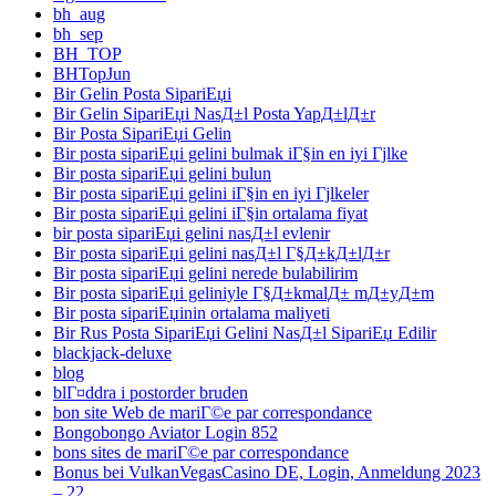
bh_aug
bh_sep
BH_TOP
BHTopJun
Bir Gelin Posta SipariЕџi
Bir Gelin SipariЕџi NasД±l Posta YapД±lД±r
Bir Posta SipariЕџi Gelin
Bir posta sipariЕџi gelini bulmak iГ§in en iyi Гјlke
Bir posta sipariЕџi gelini bulun
Bir posta sipariЕџi gelini iГ§in en iyi Гјlkeler
Bir posta sipariЕџi gelini iГ§in ortalama fiyat
bir posta sipariЕџi gelini nasД±l evlenir
Bir posta sipariЕџi gelini nasД±l Г§Д±kД±lД±r
Bir posta sipariЕџi gelini nerede bulabilirim
Bir posta sipariЕџi geliniyle Г§Д±kmalД± mД±yД±m
Bir posta sipariЕџinin ortalama maliyeti
Bir Rus Posta SipariЕџi Gelini NasД±l SipariЕџ Edilir
blackjack-deluxe
blog
blГ¤ddra i postorder bruden
bon site Web de mariГ©e par correspondance
Bongobongo Aviator Login 852
bons sites de mariГ©e par correspondance
Bonus bei VulkanVegasCasino DE, Login, Anmeldung 2023
– 22