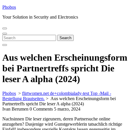
Skip
Phobos
to
Your Solution in Security and Electronics
content
Open
Close
Menu
Menu
Search
Search
for:
Aus welchen Erscheinungsform
bei Partnertreffs spricht Die
leser A alpha (2024)
Phobos
>
flirtwomen.net de+colombialady-test Top -Mail -
Bestellung Brautseiten.
>
Aus welchen Erscheinungsform bei
Partnertreffs spricht Die leser A alpha (2024)
Ivan Berumen
0 Comments
5 marzo, 2024
Nachsinnen Die leser zigeunern, deren Partnersuche online
anzugehen? Dasjenige wird Gunstgewerblerin tatsachlich richtige
Einfall! insbesondere spezielle Kontakte lassen gegenseitig im