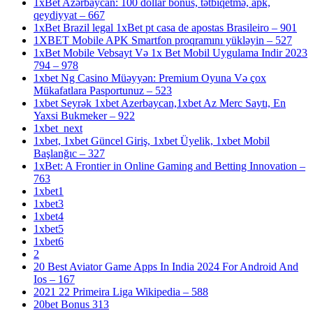
1xBet Azərbaycan: 100 dollar bonus, tətbiqetmə, apk,
qeydiyyat – 667
1xBet Brazil legal 1xBet pt casa de apostas Brasileiro – 901
1XBET Mobile APK Smartfon proqramını yükləyin – 527
1xBet Mobile Vebsayt Və 1x Bet Mobil Uygulama Indir 2023
794 – 978
1xbet Ng Casino Müəyyən: Premium Oyuna Və çox
Mükafatlara Pasportunuz – 523
1xbet Seyrək 1xbet Azerbaycan,1xbet Az Merc Saytı, En
Yaxsi Bukmeker – 922
1xbet_next
1xbet, 1xbet Güncel Giriş, 1xbet Üyelik, 1xbet Mobil
Başlanğıc – 327
1xBet: A Frontier in Online Gaming and Betting Innovation –
763
1xbet1
1xbet3
1xbet4
1xbet5
1xbet6
2
20 Best Aviator Game Apps In India 2024 For Android And
Ios – 167
2021 22 Primeira Liga Wikipedia – 588
20bet Bonus 313