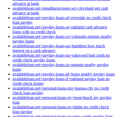
advance at bank
availableloan.net+installment-loans-wi+cleveland get cash
advance at bank
availableloan.net+payday-loans-al+riverside no credit check
loan payday
availableloan.net+payday-loans-ar+oakland cash advance
loans with no credit check
availableloan.net+payday-loans-co+colorado-springs nearby
payday loans
availableloan.net+payday-loans-ga+hamilton how much
interest on a cash advance
availableloan.net+payday-loans-ga+oakwood bad credit no
credit check payday loans
availableloan.net+payday-loans-ia+augusta nearby payday
loans
availableloan.net+payday-loans-id+boise nearby payday loans
availableloan.net+payday-loans-il+oakland payday loan no
credit check lender
availableloan.net+personal-loans-mo+kansas-city no credit
check loan payday
availableloan.net+personal-loans-ny+long-beach my payday
loan
availableloan.net+personal-loans-or+dallas no credit check
loan payday
availableloan.net+personal-loans-pa+new-castle payday loan