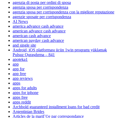
agenzia di posta per ordini di sposa
agenzia sposa per corrispondenza
agenzia sposa per corrispondenza con la migliore reputazione
agenzie sposate per corrispondenza
AI News
america advance cash advance
american advance cash advance
american cash advance
american payday cash advance
and single site
Android, iOS platforması üçün 1win proqramı yükləmək
Pulsuz Quraşdırma – 841
apoteka1
app
app for
app free
app reviews
apps
apps for adults
apps for iphone
apps free
apps reddit
Archbold guaranteed installment loans for bad credit
Argentinian Brides
Articles de la mariГ©e par correspondance