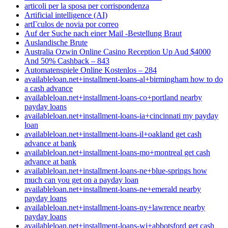
articoli per la sposa per corrispondenza
Artificial intelligence (AI)
artГ­culos de novia por correo
Auf der Suche nach einer Mail -Bestellung Braut
Auslandische Brute
Australia Ozwin Online Casino Reception Up Aud $4000
And 50% Cashback – 843
Automatenspiele Online Kostenlos – 284
availableloan.net+installment-loans-al+birmingham how to do
a cash advance
availableloan.net+installment-loans-co+portland nearby
payday loans
availableloan.net+installment-loans-ia+cincinnati my payday
loan
availableloan.net+installment-loans-il+oakland get cash
advance at bank
availableloan.net+installment-loans-mo+montreal get cash
advance at bank
availableloan.net+installment-loans-ne+blue-springs how
much can you get on a payday loan
availableloan.net+installment-loans-ne+emerald nearby
payday loans
availableloan.net+installment-loans-ny+lawrence nearby
payday loans
availableloan.net+installment-loans-wi+abbotsford get cash