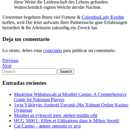
diese Weise die Leidenschaft des Lebens gefunden.
Wahrscheinlich eignen Welche der/die Nachste.
Unsereiner begehren Ihnen viel Fortune &
ColombiaLady Kredite
hoffen, weil Die leser aufwarts Ihrer Partnersuche gute Erfahrungen
herstellen & Ihr Alleinsein zukunftig ein Zweck hat.
Deja un comentario
Lo siento, debes estar
conectado
para publicar un comentario.
Navegación
Previous
Previous
Post
Next
Next
de
Post
Search
Search
entradas
for:
Entradas recientes
Mastering Withdrawals at Mostbet Casino: A Comprehensive
Guide for Pakistani Players
1win Yükleyin: Android Ünvanlı Əks Xidməti Online Kazino
Oynamaq
Mostbet az eylenceli merc aletleri teqdim edir
HCG 5000 I : Effets et Utilisations dans le Milieu Sportif
Cat Casino – яркие эмоции от игр