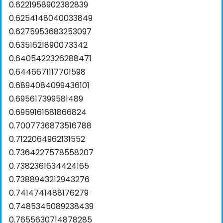
0.6221958902382839
0.6254148040033849
0.6275953683253097
0.6351621890073342
0.6405422326288471
0.6446671117701598
0.6894084099436101
0.695617399581489
0.6959161681866824
0.7007736873516788
0.7122064962131552
0.7364227578558207
0.7382361634424165
0.7388943212943276
0.7414741488176279
0.7485345089238439
0.7655630714878285