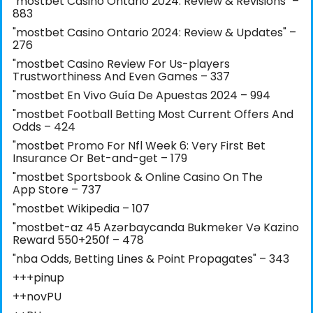
"mostbet Casino Ontario 2024: Review & Revisions" –
883
"mostbet Casino Ontario 2024: Review & Updates" –
276
"mostbet Casino Review For Us-players
Trustworthiness And Even Games – 337
"mostbet En Vivo Guía De Apuestas 2024 – 994
"mostbet Football Betting Most Current Offers And
Odds – 424
"mostbet Promo For Nfl Week 6: Very First Bet
Insurance Or Bet-and-get – 179
"‎mostbet Sportsbook & Online Casino On The
App Store – 737
"mostbet Wikipedia – 107
"mostbet-az 45 Azərbaycanda Bukmeker Və Kazino
Reward 550+250f – 478
"nba Odds, Betting Lines & Point Propagates" – 343
+++pinup
++novPU