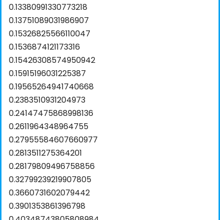
0.13380991330773218
0.13751089031986907
0.15326825566110047
0.1536874121173316
0.15426308574950942
0.15915196031225387
0.19565264941740668
0.2383510931204973
0.24147475868998136
0.2611964348964755
0.27955584607660977
0.2813511275364201
0.28179809496758856
0.32799239219907805
0.3660731602079442
0.3901353861396798
0.40348743805808984