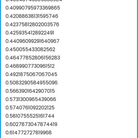
0.40990795973369865
0.42088638131595746
0.42375812802003576
0.4259354128922491
0.44096099291640967
0.450055433082562
0.46477852806156283
0.4689907730961512
0.4921875067067045
0.5083290584955096
0.5663901642907015
0.5731300965439066
0.5740761092202125
0.5810755525161744
0.6027873047874419
0.614772727819968