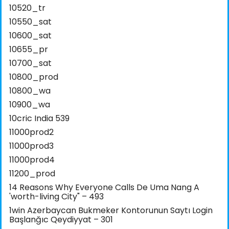
10520_tr
10550_sat
10600_sat
10655_pr
10700_sat
10800_prod
10800_wa
10900_wa
10cric India 539
11000prod2
11000prod3
11000prod4
11200_prod
14 Reasons Why Everyone Calls De Uma Nang A
'worth-living City" – 493
1win Azerbaycan Bukmeker Kontorunun Saytı Login
Başlanğıc Qeydiyyat – 301