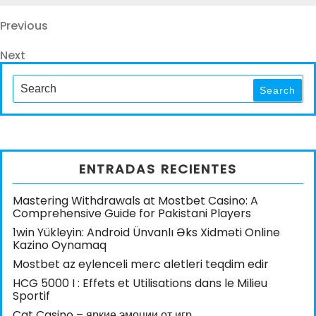
Navegación
Previous
Previous
Post
de
Next
Next
entradas
Post
Search
for:
Search
ENTRADAS RECIENTES
Mastering Withdrawals at Mostbet Casino: A
Comprehensive Guide for Pakistani Players
1win Yükleyin: Android Ünvanlı Əks Xidməti Online
Kazino Oynamaq
Mostbet az eylenceli merc aletleri teqdim edir
HCG 5000 I : Effets et Utilisations dans le Milieu
Sportif
Cat Casino – яркие эмоции от игр