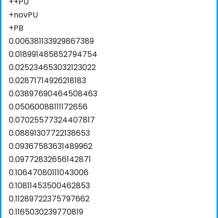
++PU
+novPU
+PB
0.006381133929867389
0.018991485852794754
0.025234653032123022
0.02871714926218183
0.03897690464508463
0.05060088111172656
0.07025577324407817
0.08891307722138653
0.09367583631489962
0.09772832656142871
0.10647080111043006
0.10811453500462853
0.11289722375797662
0.1165030239770819