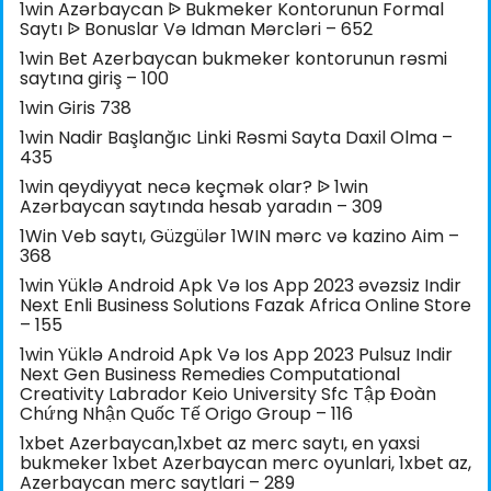
1win Azərbaycan ᐉ Bukmeker Kontorunun Formal
Saytı ᐉ Bonuslar Və Idman Mərcləri – 652
1win Bet Azerbaycan bukmeker kontorunun rəsmi
saytına giriş – 100
1win Giris 738
1win Nadir Başlanğıc Linki Rəsmi Sayta Daxil Olma –
435
1win qeydiyyat necə keçmək olar? ᐉ 1win
Azərbaycan saytında hesab yaradın – 309
1Win Veb saytı, Güzgülər 1WIN mərc və kazino Aim –
368
1win Yüklə Android Apk Və Ios App 2023 əvəzsiz Indir
Next Enli Business Solutions Fazak Africa Online Store
– 155
1win Yüklə Android Apk Və Ios App 2023 Pulsuz Indir
Next Gen Business Remedies Computational
Creativity Labrador Keio University Sfc Tập Đoàn
Chứng Nhận Quốc Tế Origo Group – 116
1xbet Azerbaycan,1xbet az merc saytı, en yaxsi
bukmeker 1xbet Azerbaycan merc oyunlari, 1xbet az,
Azerbaycan merc saytlari – 289