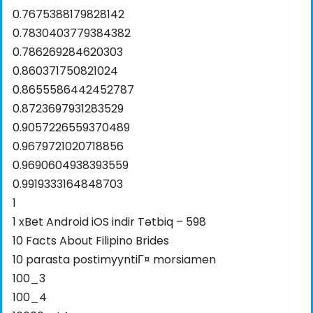
0.7675388179828142
0.7830403779384382
0.786269284620303
0.860371750821024
0.8655586442452787
0.8723697931283529
0.9057226559370489
0.9679721020718856
0.9690604938393559
0.9919333164848703
1
1 xBet Android iOS indir Tətbiq – 598
10 Facts About Filipino Brides
10 parasta postimyyntiГ¤ morsiamen
100_3
100_4