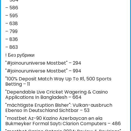
– 586
– 595
– 638
– 799
– 836
– 863
! Без рубрики
"#joinouruniverse Mostbet" – 294
"#joinouruniverse Mostbet" – 994
"100% Deposit Match Way Up To R1, 500 Sports
Betting – 11
"Dependable Live Cricket Wagering & Casino
Applications In Bangladesh – 664
"mächtigste Eruption Bisher": Vulkan-ausbruch
Ebenso In Deutschland Sichtbar – 53
"mostbet Az-90 Kazino Azerbaycan ən əla
Bukmeyker Formal Saytı Clarion Computers – 486