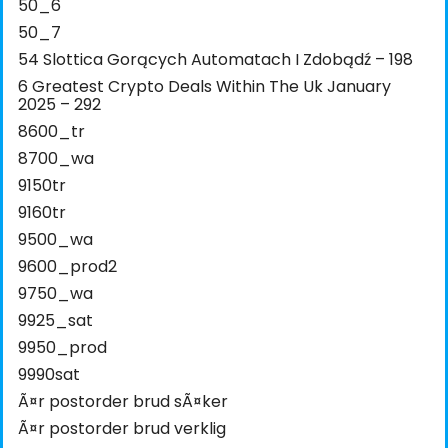
50_6
50_7
54 Slottica Gorących Automatach I Zdobądź – 198
6 Greatest Crypto Deals Within The Uk January
2025 – 292
8600_tr
8700_wa
9150tr
9160tr
9500_wa
9600_prod2
9750_wa
9925_sat
9950_prod
9990sat
Ã¤r postorder brud sÃ¤ker
Ã¤r postorder brud verklig