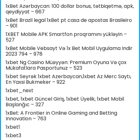
1xBet Azərbaycan: 100 dollar bonus, tətbiqetmə, apk,
qeydiyyat – 667
1xBet Brazil legal 1xBet pt casa de apostas Brasileiro
– 901
1XBET Mobile APK Smartfon proqramını yükləyin –
527
1xBet Mobile Vebsayt Və 1x Bet Mobil Uygulama Indir
2023 794 – 978
1xbet Ng Casino Müəyyən: Premium Oyuna Və çox
Mükafatlara Pasportunuz – 523
1xbet Seyrək 1xbet Azerbaycan,1xbet Az Merc Saytı,
En Yaxsi Bukmeker – 922
1xbet_next
1xbet, 1xbet Güncel Giriş, 1xbet Üyelik, 1xbet Mobil
Başlanğıc – 327
1xBet: A Frontier in Online Gaming and Betting
Innovation – 763
1xbet1
1xbet3