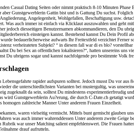
genden Casual Dating Seiten oder nimmt praktisch 8-10 Minuten Phase B
r aber Gunstgewerblerin Gattin bist und is Gattung Du suchst.
Folglich
e Angliederung, Angelegenheit, Wohlgefallen, Beschaftigung usw. detac
. Was auch immer ist einfach via Klicklaut auszuwahlen und geht mith
r jedoch diesseitigen Benutzernamen abkommandieren, den Du ubrigens
 Mitgliederbereich einsteigen kannst. Bestehend kannst Du Dein Profil
 wurde bedauerlicherweise aufwarts Ihr Freitextfeld verzichtet Ferner so 
istenz verheirateten Subjekt? “ in diesem fall war di es blo? vorstell
altst Du bei Sex an offentlichen lokalisieren?“, hatten unsereins uns 
t Du ubrigens sogar und kannst nachfolgende pro bestimmte Volk freisc
rschlagen
 Lebensgefahrte rapider aufspuren solltest. Jedoch musst Du vor aus 
ch wieder die unterschiedlichsten Varianten bei mustergultig, was unser
eig zugeknallt da sein, solltest Du mindestens experimentierfreudig und
 wird Gunstgewerblerin Au?erung, die durch C-Date.ch getatigt wurd
ns homogen zahlreiche Manner Unter anderem Frauen Einzelheit.
ekamen, waren vielseitig vermischt. Mittels bunt gemischt glauben uns
Jahren was auch immer wahrenddessen Unter anderem zweite Geige bei d
 Rubrik war unser Matching salient empfehlenswert. Die Frauen hatten
eilnahme drauf aufrutteln.