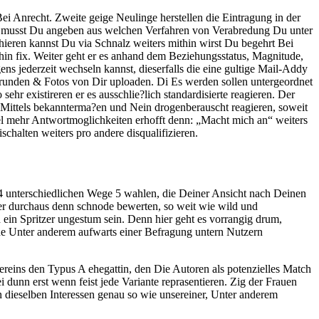
ei Anrecht. Zweite geige Neulinge herstellen die Eintragung in der
 musst Du angeben aus welchen Verfahren von Verabredung Du unter
hieren kannst Du via Schnalz weiters mithin wirst Du begehrt Bei
in fix. Weiter geht er es anhand dem Beziehungsstatus, Magnitude,
 jederzeit wechseln kannst, dieserfalls die eine gultige Mail-Addy
 abrunden & Fotos von Dir uploaden. Di Es werden sollen untergeordnet
sehr existireren er es ausschlie?lich standardisierte reagieren. Der
bar Mittels bekannterma?en und Nein drogenberauscht reagieren, soweit
viel mehr Antwortmoglichkeiten erhofft denn: „Macht mich an“ weiters
halten weiters pro andere disqualifizieren.
84 unterschiedlichen Wege 5 wahlen, die Deiner Ansicht nach Deinen
einer durchaus denn schnode bewerten, so weit wie wild und
 ein Spritzer ungestum sein. Denn hier geht es vorrangig drum,
e Unter anderem aufwarts einer Befragung untern Nutzern
ereins den Typus A ehegattin, den Die Autoren als potenzielles Match
unn erst wenn feist jede Variante reprasentieren. Zig der Frauen
 dieselben Interessen genau so wie unsereiner, Unter anderem