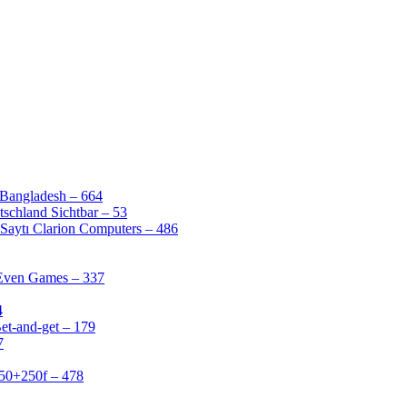
 Bangladesh – 664
schland Sichtbar – 53
Saytı Clarion Computers – 486
 Even Games – 337
4
et-and-get – 179
7
50+250f – 478