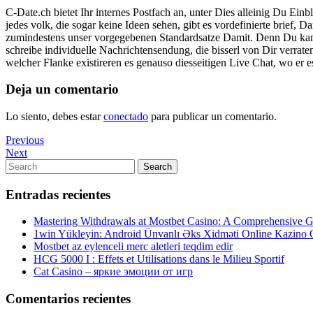
C-Date.ch bietet Ihr internes Postfach an, unter Dies alleinig Du E
jedes volk, die sogar keine Ideen sehen, gibt es vordefinierte brief,
zumindestens unser vorgegebenen Standardsatze Damit. Denn Du kannst
schreibe individuelle Nachrichtensendung, die bisserl von Dir verrat
welcher Flanke existireren es genauso diesseitigen Live Chat, wo er e
Deja un comentario
Lo siento, debes estar
conectado
para publicar un comentario.
Navegación
Previous
Previous
Post
Next
Next
de
Post
Search
Search
entradas
for:
Entradas recientes
Mastering Withdrawals at Mostbet Casino: A Comprehensive Gu
1win Yükleyin: Android Ünvanlı Əks Xidməti Online Kazino
Mostbet az eylenceli merc aletleri teqdim edir
HCG 5000 I : Effets et Utilisations dans le Milieu Sportif
Cat Casino – яркие эмоции от игр
Comentarios recientes