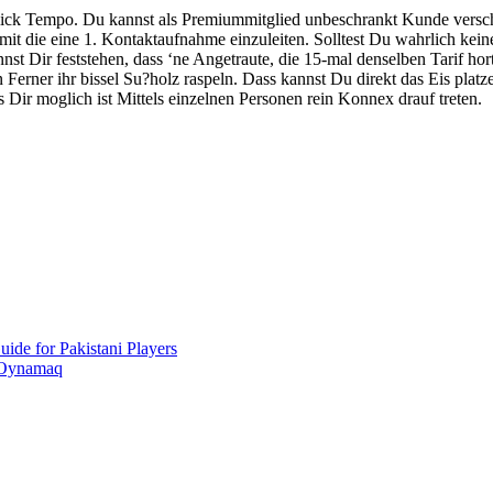
inblick Tempo. Du kannst als Premiummitglied unbeschrankt Kunde versc
 Damit die eine 1. Kontaktaufnahme einzuleiten. Solltest Du wahrlich kei
 Dir feststehen, dass ‘ne Angetraute, die 15-mal denselben Tarif hort 
en Ferner ihr bissel Su?holz raspeln. Dass kannst Du direkt das Eis pla
s Dir moglich ist Mittels einzelnen Personen rein Konnex drauf treten.
ide for Pakistani Players
 Oynamaq