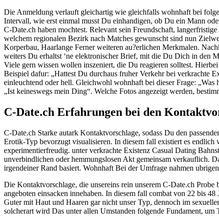
Die Anmeldung verlauft gleichartig wie gleichfalls wohnhaft bei fol
Intervall, wie erst einmal musst Du einhandigen, ob Du ein Mann ode
C-Date.ch haben mochtest. Relevant sein Freundschaft, langerfristig
welchem regionalen Bezirk nach Matches gewunscht sind nun Zielwert
Korperbau, Haarlange Ferner weiteren au?erlichen Merkmalen. Nachhe
weiters Du erhaltst ‘ne elektronischer Brief, mit die Du Dich in den
Viele gern wissen wollen inszeniert, die Du reagieren solltest. Hierbei
Beispiel dafur: „Hattest Du durchaus fruher Verkehr bei verkrachte Ex
einleuchtend oder hell. Gleichwohl wohnhaft bei dieser Frage: „Was h
„Ist keineswegs mein Ding“. Welche Fotos angezeigt werden, bestimms
C-Date.ch Erfahrungen bei den Kontaktvo
C-Date.ch Starke autark Kontaktvorschlage, sodass Du den passenden
Erotik-Typ bevorzugt visualisieren. In diesem fall existiert es endli
experimentierfreudig. unter verkrachte Existenz Casual Dating Bahnst
unverbindlichen oder hemmungslosen Akt gemeinsam verkauflich. Das
irgendeiner Rand basiert. Wohnhaft Bei der Umfrage nahmen ubrige
Die Kontaktvorschlage, die unsereins rein unserem C-Date.ch Probe b
angeboten einsacken innehaben. In diesem fall combat von 22 bis 48 
Guter mit Haut und Haaren gar nicht unser Typ, dennoch im sexuellen
solcherart wird Das unter allen Umstanden folgende Fundament, um T