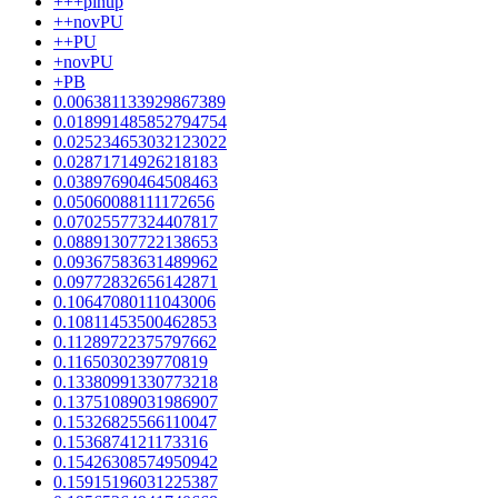
+++pinup
++novPU
++PU
+novPU
+PB
0.006381133929867389
0.018991485852794754
0.025234653032123022
0.02871714926218183
0.03897690464508463
0.05060088111172656
0.07025577324407817
0.08891307722138653
0.09367583631489962
0.09772832656142871
0.10647080111043006
0.10811453500462853
0.11289722375797662
0.1165030239770819
0.13380991330773218
0.13751089031986907
0.15326825566110047
0.1536874121173316
0.15426308574950942
0.15915196031225387