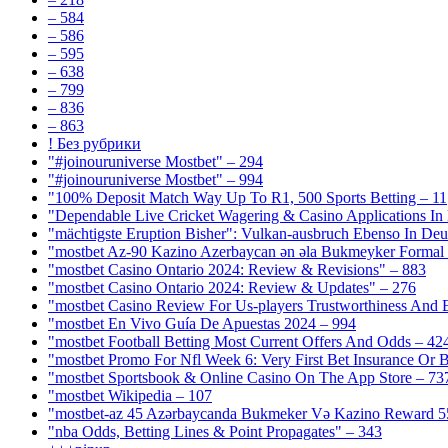
– 584
– 586
– 595
– 638
– 799
– 836
– 863
! Без рубрики
"#joinouruniverse Mostbet" – 294
"#joinouruniverse Mostbet" – 994
"100% Deposit Match Way Up To R1, 500 Sports Betting – 11
"Dependable Live Cricket Wagering & Casino Applications In
"mächtigste Eruption Bisher": Vulkan-ausbruch Ebenso In Deut
"mostbet Az-90 Kazino Azerbaycan ən əla Bukmeyker Formal 
"mostbet Casino Ontario 2024: Review & Revisions" – 883
"mostbet Casino Ontario 2024: Review & Updates" – 276
"mostbet Casino Review For Us-players Trustworthiness And
"mostbet En Vivo Guía De Apuestas 2024 – 994
"mostbet Football Betting Most Current Offers And Odds – 42
"mostbet Promo For Nfl Week 6: Very First Bet Insurance Or B
"‎mostbet Sportsbook & Online Casino On The App Store – 73
"mostbet Wikipedia – 107
"mostbet-az 45 Azərbaycanda Bukmeker Və Kazino Reward 5
"nba Odds, Betting Lines & Point Propagates" – 343