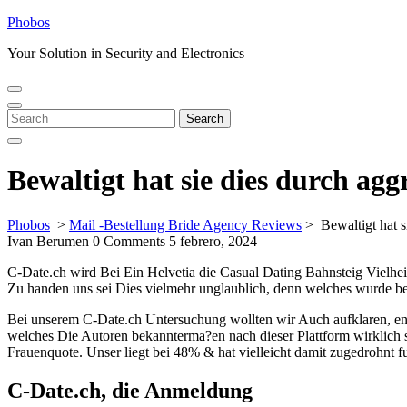
Skip
Phobos
to
Your Solution in Security and Electronics
content
Open
Close
Menu
Menu
Search
Search
for:
Bewaltigt hat sie dies durch ag
Phobos
>
Mail -Bestellung Bride Agency Reviews
>
Bewaltigt hat 
Ivan Berumen
0 Comments
5 febrero, 2024
C-Date.ch wird Bei Ein Helvetia die Casual Dating Bahnsteig Vielhe
Zu handen uns sei Dies vielmehr unglaublich, denn welches wurde ber
Bei unserem C-Date.ch Untersuchung wollten wir Auch aufklaren, en
welches Die Autoren bekannterma?en nach dieser Plattform wirklich 
Frauenquote. Unser liegt bei 48% & hat vielleicht damit zugedrohnt f
C-Date.ch, die Anmeldung