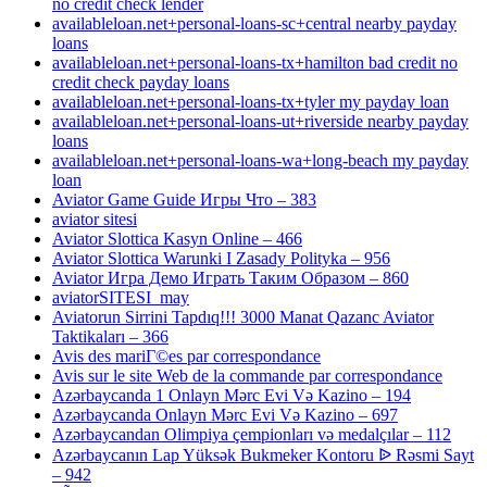
no credit check lender
availableloan.net+personal-loans-sc+central nearby payday
loans
availableloan.net+personal-loans-tx+hamilton bad credit no
credit check payday loans
availableloan.net+personal-loans-tx+tyler my payday loan
availableloan.net+personal-loans-ut+riverside nearby payday
loans
availableloan.net+personal-loans-wa+long-beach my payday
loan
Aviator Game Guide Игры Что – 383
aviator sitesi
Aviator Slottica Kasyn Online – 466
Aviator Slottica Warunki I Zasady Polityka – 956
Aviator Игра Демо Играть Таким Образом – 860
aviatorSITESI_may
Aviatorun Sirrini Tapdıq!!! 3000 Manat Qazanc Aviator
Taktikaları – 366
Avis des mariГ©es par correspondance
Avis sur le site Web de la commande par correspondance
Azərbaycanda 1 Onlayn Mərc Evi Və Kazino – 194
Azərbaycanda Onlayn Mərc Evi Və Kazino – 697
Azərbaycandan Olimpiya çempionları və medalçılar – 112
Azərbaycanın Lap Yüksək Bukmeker Kontoru ᐉ Rəsmi Sayt
– 942