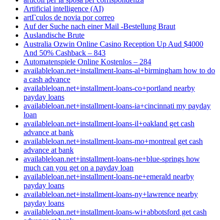
Artificial intelligence (AI)
artГ­culos de novia por correo
Auf der Suche nach einer Mail -Bestellung Braut
Auslandische Brute
Australia Ozwin Online Casino Reception Up Aud $4000
And 50% Cashback – 843
Automatenspiele Online Kostenlos – 284
availableloan.net+installment-loans-al+birmingham how to do
a cash advance
availableloan.net+installment-loans-co+portland nearby
payday loans
availableloan.net+installment-loans-ia+cincinnati my payday
loan
availableloan.net+installment-loans-il+oakland get cash
advance at bank
availableloan.net+installment-loans-mo+montreal get cash
advance at bank
availableloan.net+installment-loans-ne+blue-springs how
much can you get on a payday loan
availableloan.net+installment-loans-ne+emerald nearby
payday loans
availableloan.net+installment-loans-ny+lawrence nearby
payday loans
availableloan.net+installment-loans-wi+abbotsford get cash