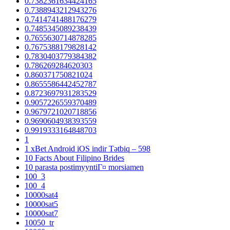
0.7382361634424165
0.7388943212943276
0.7414741488176279
0.7485345089238439
0.7655630714878285
0.7675388179828142
0.7830403779384382
0.786269284620303
0.860371750821024
0.8655586442452787
0.8723697931283529
0.9057226559370489
0.9679721020718856
0.9690604938393559
0.9919333164848703
1
1 xBet Android iOS indir Tətbiq – 598
10 Facts About Filipino Brides
10 parasta postimyyntiГ¤ morsiamen
100_3
100_4
10000sat4
10000sat5
10000sat7
10050_tr