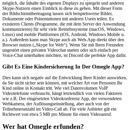
möglich, die Inhalte des eigenen Displays zu spiegeln und anderen
Skype-Nutzern einen Einblick in diese zu geben. Mit dieser Form
der Bildschirmübertragung lassen sich beispielsweise Bilder,
Dokumente oder Präsentationen mit anderen Usern teilen. Es
existieren Clients (Programme, die mit dem Server der Anwendung
kommunizieren) für sehr viele Betriebssysteme (macOS, Windows,
Linux) und mobile Plattformen (iOS, Android, Windows Mobile u.
a.). Außerdem kann man Skype auch als Web-App direkt über den
Browser nutzen („Skype for Web“). Wenn Sie mit Ihren Freunden
ungestört einen privaten Videochat starten oder sich einfach per
Voice-Chat unterhalten möchten, ist Discord die perfekte App dafür.
Gibt Es Eine Kindersicherung In Der Omegle App?
Dies kann sich negativ auf die Entwicklung Ihrer Kinder auswirken,
da Sie nicht sicher sein können, mit welcher Art von Personen Ihr
Kind online in Kontakt tritt. Wie viel Datenvolumen VoIP
Videotelefonie verbraucht, hängt letztendlich von vielen Faktoren
wie z.B. Der eingesetzten Videokonferenz App, der verwendeten
Webkamera, der Auflösungseinstellung, aber auch von der
Teilnehmeranzahl im Video-Call ab. Für viele Anbieter gilt ein
Richtwert von etwa 5 MB pro Minute für einen Videoanruf.
Wer hat Omegle erfunden?