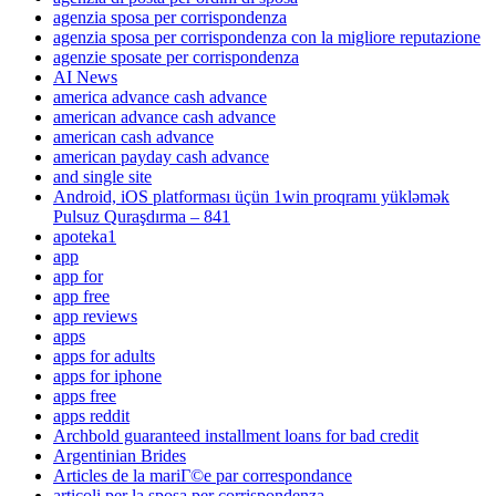
agenzia sposa per corrispondenza
agenzia sposa per corrispondenza con la migliore reputazione
agenzie sposate per corrispondenza
AI News
america advance cash advance
american advance cash advance
american cash advance
american payday cash advance
and single site
Android, iOS platforması üçün 1win proqramı yükləmək
Pulsuz Quraşdırma – 841
apoteka1
app
app for
app free
app reviews
apps
apps for adults
apps for iphone
apps free
apps reddit
Archbold guaranteed installment loans for bad credit
Argentinian Brides
Articles de la mariГ©e par correspondance
articoli per la sposa per corrispondenza