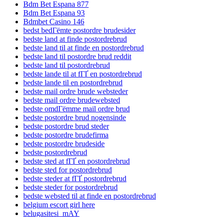
Bdm Bet Espana 877
Bdm Bet Espana 93
Bdmbet Casino 146
bedst bedГёmte postordre brudesider
bedste land at finde postordrebrud
bedste land til at finde en postordrebrud
bedste land til postordre brud reddit
bedste land til postordrebrud
bedste lande til at fГҐ en postordrebrud
bedste lande til en postordrebrud
bedste mail ordre brude websteder
bedste mail ordre brudewebsted
bedste omdГёmme mail ordre brud
bedste postordre brud nogensinde
bedste postordre brud steder
bedste postordre brudefirma
bedste postordre brudeside
bedste postordrebrud
bedste sted at fГҐ en postordrebrud
bedste sted for postordrebrud
bedste steder at fГҐ postordrebrud
bedste steder for postordrebrud
bedste websted til at finde en postordrebrud
belgium escort girl here
belugasitesi_mAY