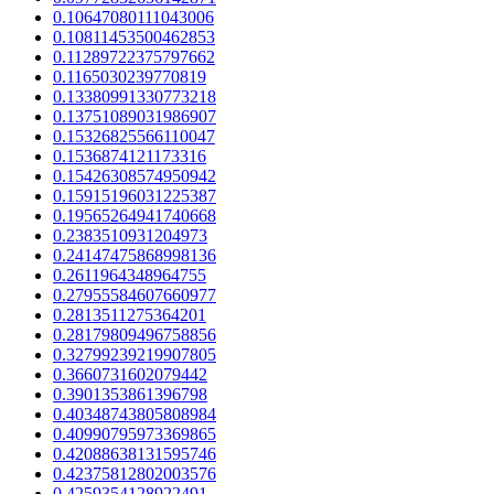
0.10647080111043006
0.10811453500462853
0.11289722375797662
0.1165030239770819
0.13380991330773218
0.13751089031986907
0.15326825566110047
0.1536874121173316
0.15426308574950942
0.15915196031225387
0.19565264941740668
0.2383510931204973
0.24147475868998136
0.2611964348964755
0.27955584607660977
0.2813511275364201
0.28179809496758856
0.32799239219907805
0.3660731602079442
0.3901353861396798
0.40348743805808984
0.40990795973369865
0.42088638131595746
0.42375812802003576
0.4259354128922491