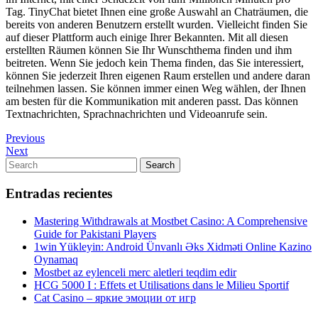
Tag. TinyChat bietet Ihnen eine große Auswahl an Chaträumen, die
bereits von anderen Benutzern erstellt wurden. Vielleicht finden Sie
auf dieser Plattform auch einige Ihrer Bekannten. Mit all diesen
erstellten Räumen können Sie Ihr Wunschthema finden und ihm
beitreten. Wenn Sie jedoch kein Thema finden, das Sie interessiert,
können Sie jederzeit Ihren eigenen Raum erstellen und andere daran
teilnehmen lassen. Sie können immer einen Weg wählen, der Ihnen
am besten für die Kommunikation mit anderen passt. Das können
Textnachrichten, Sprachnachrichten und Videoanrufe sein.
Navegación
Previous
Previous
Post
Next
Next
de
Post
Search
Search
entradas
for:
Entradas recientes
Mastering Withdrawals at Mostbet Casino: A Comprehensive
Guide for Pakistani Players
1win Yükleyin: Android Ünvanlı Əks Xidməti Online Kazino
Oynamaq
Mostbet az eylenceli merc aletleri teqdim edir
HCG 5000 I : Effets et Utilisations dans le Milieu Sportif
Cat Casino – яркие эмоции от игр