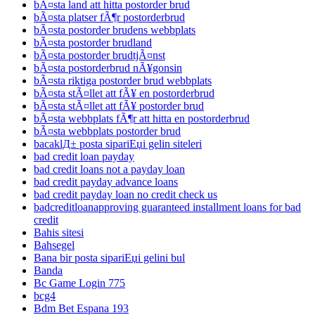
bÃ¤sta land att hitta postorder brud
bÃ¤sta platser fÃ¶r postorderbrud
bÃ¤sta postorder brudens webbplats
bÃ¤sta postorder brudland
bÃ¤sta postorder brudtjÃ¤nst
bÃ¤sta postorderbrud nÃ¥gonsin
bÃ¤sta riktiga postorder brud webbplats
bÃ¤sta stÃ¤llet att fÃ¥ en postorderbrud
bÃ¤sta stÃ¤llet att fÃ¥ postorder brud
bÃ¤sta webbplats fÃ¶r att hitta en postorderbrud
bÃ¤sta webbplats postorder brud
bacaklД± posta sipariЕџi gelin siteleri
bad credit loan payday
bad credit loans not a payday loan
bad credit payday advance loans
bad credit payday loan no credit check us
badcreditloanapproving guaranteed installment loans for bad
credit
Bahis sitesi
Bahsegel
Bana bir posta sipariЕџi gelini bul
Banda
Bc Game Login 775
bcg4
Bdm Bet Espana 193