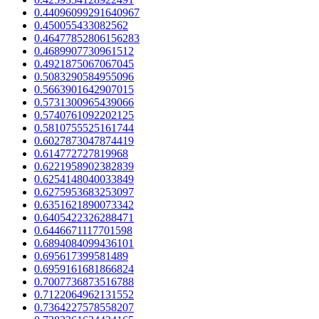
0.44096099291640967
0.450055433082562
0.46477852806156283
0.4689907730961512
0.4921875067067045
0.5083290584955096
0.5663901642907015
0.5731300965439066
0.5740761092202125
0.5810755525161744
0.6027873047874419
0.614772727819968
0.6221958902382839
0.6254148040033849
0.6275953683253097
0.6351621890073342
0.6405422326288471
0.6446671117701598
0.6894084099436101
0.695617399581489
0.6959161681866824
0.7007736873516788
0.7122064962131552
0.7364227578558207