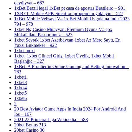
qeydiyyat – 667
1xBet Brazil legal 1xBet pt casa de apostas Brasileiro – 901
1XBET Mobile APK Smartfon proqramını yükləyin – 527
1xBet Mobile Vebsayt Və 1x Bet Mobil Uygulama Indir 2023
794 – 978
1xbet Ng Casino Müəyyən: Premium Oyuna Və çox
Mükafatlara Pasportunuz – 523
1xbet Seyrək 1xbet Azerbaycan,1xbet Az Merc Saytı, En
Yaxsi Bukmeker – 922
1xbet_next
1xbet, 1xbet Güncel Giriş, 1xbet Üyelik, 1xbet Mobil
Başlanğıc – 327
1xBet: A Frontier in Online Gaming and Betting Innovation –
763
1xbet1
1xbet3
1xbet4
1xbet5
1xbet6
2
20 Best Aviator Game Apps In India 2024 For Android And
Ios – 167
2021 22 Primeira Liga Wikipedia – 588
20bet Bonus 313
20bet Casino 30