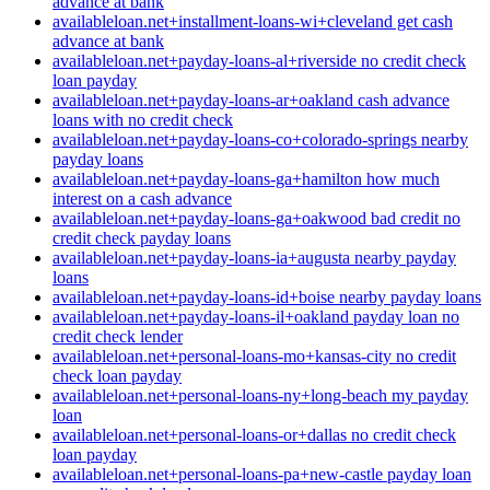
advance at bank
availableloan.net+installment-loans-wi+cleveland get cash
advance at bank
availableloan.net+payday-loans-al+riverside no credit check
loan payday
availableloan.net+payday-loans-ar+oakland cash advance
loans with no credit check
availableloan.net+payday-loans-co+colorado-springs nearby
payday loans
availableloan.net+payday-loans-ga+hamilton how much
interest on a cash advance
availableloan.net+payday-loans-ga+oakwood bad credit no
credit check payday loans
availableloan.net+payday-loans-ia+augusta nearby payday
loans
availableloan.net+payday-loans-id+boise nearby payday loans
availableloan.net+payday-loans-il+oakland payday loan no
credit check lender
availableloan.net+personal-loans-mo+kansas-city no credit
check loan payday
availableloan.net+personal-loans-ny+long-beach my payday
loan
availableloan.net+personal-loans-or+dallas no credit check
loan payday
availableloan.net+personal-loans-pa+new-castle payday loan