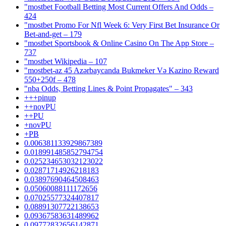
"mostbet Football Betting Most Current Offers And Odds –
424
"mostbet Promo For Nfl Week 6: Very First Bet Insurance Or
Bet-and-get – 179
"‎mostbet Sportsbook & Online Casino On The App Store –
737
"mostbet Wikipedia – 107
"mostbet-az 45 Azərbaycanda Bukmeker Və Kazino Reward
550+250f – 478
"nba Odds, Betting Lines & Point Propagates" – 343
+++pinup
++novPU
++PU
+novPU
+PB
0.006381133929867389
0.018991485852794754
0.025234653032123022
0.02871714926218183
0.03897690464508463
0.05060088111172656
0.07025577324407817
0.08891307722138653
0.09367583631489962
0.09772832656142871