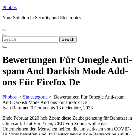
Skip
Phobos
to
Your Solution in Security and Electronics
content
Open
Close
Menu
Menu
Search
Search
for:
Bewertungen Für Omegle Anti-
spam And Darkish Mode Add-
ons Für Firefox De
Phobos
>
Sin categoría
>
Bewertungen Für Omegle Anti-spam
And Darkish Mode Add-ons Für Firefox De
Ivan Berumen
0 Comments
13 diciembre, 2023
Ende Februar 2020 hob Zoom diese Zeitbegrenzung für Benutzer in
China auf. Laut Eric Yuan, CEO von Zoom, wollte das
Unternehmen den Menschen helfen, die am stärksten vom COVID-
19-Virus betroffen sind. In Deutschland gilt die Begrenzung auf 40