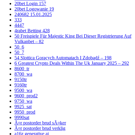
20bet Login 157
20bet Logowanie 19
240682 15.01.2025
333
4447
4rabet Betting 428
50 Freispiele Für Majestic King Bei Dieser Registrierung Auf
Vulkanbet – 82
50_6
50_7
54 Slottica Gorących Automatach I Zdobądź – 198
6 Greatest Crypto Deals Within The Uk January 2025 – 292
8600_tr
8700_wa
9150tr
9160tr
9500_wa
9600_prod2
9750_wa
9925_sat
9950_prod
9990sat
Ã¤r postorder brud sÃ¤ker
Ã¤r postorder brud verklig
a16z generative ai