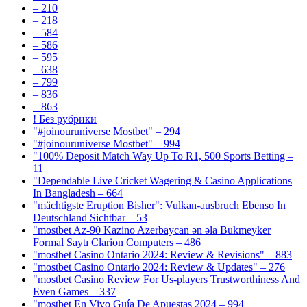
– 210
– 218
– 584
– 586
– 595
– 638
– 799
– 836
– 863
! Без рубрики
"#joinouruniverse Mostbet" – 294
"#joinouruniverse Mostbet" – 994
"100% Deposit Match Way Up To R1, 500 Sports Betting –
11
"Dependable Live Cricket Wagering & Casino Applications
In Bangladesh – 664
"mächtigste Eruption Bisher": Vulkan-ausbruch Ebenso In
Deutschland Sichtbar – 53
"mostbet Az-90 Kazino Azerbaycan ən əla Bukmeyker
Formal Saytı Clarion Computers – 486
"mostbet Casino Ontario 2024: Review & Revisions" – 883
"mostbet Casino Ontario 2024: Review & Updates" – 276
"mostbet Casino Review For Us-players Trustworthiness And
Even Games – 337
"mostbet En Vivo Guía De Apuestas 2024 – 994