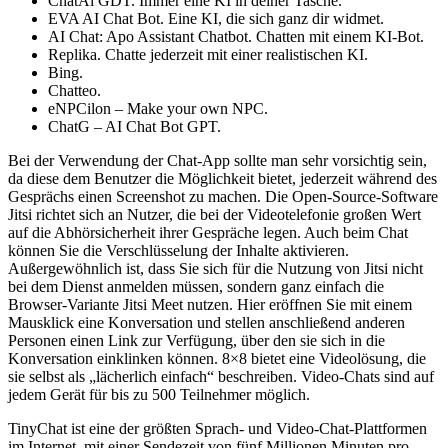
ChatAi GDT. Immer eine KI in deiner Tasche.
EVA AI Chat Bot. Eine KI, die sich ganz dir widmet.
AI Chat: Apo Assistant Chatbot. Chatten mit einem KI-Bot.
Replika. Chatte jederzeit mit einer realistischen KI.
Bing.
Chatteo.
eNPCilon – Make your own NPC.
ChatG – AI Chat Bot GPT.
Bei der Verwendung der Chat-App sollte man sehr vorsichtig sein,
da diese dem Benutzer die Möglichkeit bietet, jederzeit während des
Gesprächs einen Screenshot zu machen. Die Open-Source-Software
Jitsi richtet sich an Nutzer, die bei der Videotelefonie großen Wert
auf die Abhörsicherheit ihrer Gespräche legen. Auch beim Chat
können Sie die Verschlüsselung der Inhalte aktivieren.
Außergewöhnlich ist, dass Sie sich für die Nutzung von Jitsi nicht
bei dem Dienst anmelden müssen, sondern ganz einfach die
Browser-Variante Jitsi Meet nutzen. Hier eröffnen Sie mit einem
Mausklick eine Konversation und stellen anschließend anderen
Personen einen Link zur Verfügung, über den sie sich in die
Konversation einklinken können. 8×8 bietet eine Videolösung, die
sie selbst als „lächerlich einfach“ beschreiben. Video-Chats sind auf
jedem Gerät für bis zu 500 Teilnehmer möglich.
TinyChat ist eine der größten Sprach- und Video-Chat-Plattformen
im Internet, mit einer Sendezeit von fünf Millionen Minuten pro