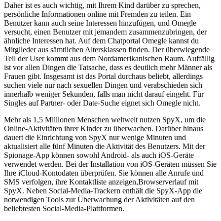
Daher ist es auch wichtig, mit Ihrem Kind darüber zu sprechen,
persönliche Informationen online mit Fremden zu teilen. Ein
Benutzer kann auch seine Interessen hinzufügen, und Omegle
versucht, einen Benutzer mit jemandem zusammenzubringen, der
ähnliche Interessen hat. Auf dem Chatportal Omegle kannst du
Mitglieder aus sämtlichen Altersklassen finden. Der überwiegende
Teil der User kommt aus dem Nordamerikanischen Raum. Auffällig
ist vor allen Dingen die Tatsache, dass es deutlich mehr Männer als
Frauen gibt. Insgesamt ist das Portal durchaus beliebt, allerdings
suchen viele nur nach sexuellen Dingen und verabschieden sich
innerhalb weniger Sekunden, falls man nicht darauf eingeht. Für
Singles auf Partner- oder Date-Suche eignet sich Omegle nicht.
Mehr als 1,5 Millionen Menschen weltweit nutzen SpyX, um die
Online-Aktivitäten ihrer Kinder zu überwachen. Darüber hinaus
dauert die Einrichtung von SpyX nur wenige Minuten und
aktualisiert alle fünf Minuten die Aktivität des Benutzers. Mit der
Spionage-App können sowohl Android- als auch iOS-Geräte
verwendet werden. Bei der Installation von iOS-Geräten müssen Sie
Ihre iCloud-Kontodaten überprüfen. Sie können alle Anrufe und
SMS verfolgen, ihre Kontaktliste anzeigen,Browserverlauf mit
SpyX. Neben Social-Media-Trackern enthält die SpyX-App die
notwendigen Tools zur Überwachung der Aktivitäten auf den
beliebtesten Social-Media-Plattformen.