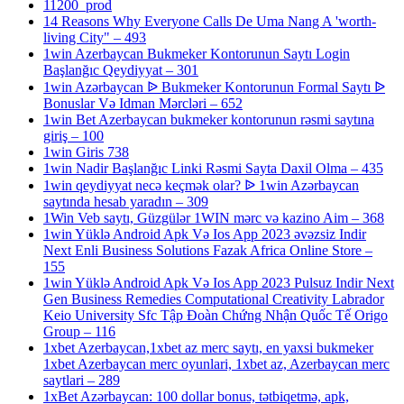
11200_prod
14 Reasons Why Everyone Calls De Uma Nang A 'worth-
living City" – 493
1win Azerbaycan Bukmeker Kontorunun Saytı Login
Başlanğıc Qeydiyyat – 301
1win Azərbaycan ᐉ Bukmeker Kontorunun Formal Saytı ᐉ
Bonuslar Və Idman Mərcləri – 652
1win Bet Azerbaycan bukmeker kontorunun rəsmi saytına
giriş – 100
1win Giris 738
1win Nadir Başlanğıc Linki Rəsmi Sayta Daxil Olma – 435
1win qeydiyyat necə keçmək olar? ᐉ 1win Azərbaycan
saytında hesab yaradın – 309
1Win Veb saytı, Güzgülər 1WIN mərc və kazino Aim – 368
1win Yüklə Android Apk Və Ios App 2023 əvəzsiz Indir
Next Enli Business Solutions Fazak Africa Online Store –
155
1win Yüklə Android Apk Və Ios App 2023 Pulsuz Indir Next
Gen Business Remedies Computational Creativity Labrador
Keio University Sfc Tập Đoàn Chứng Nhận Quốc Tế Origo
Group – 116
1xbet Azerbaycan,1xbet az merc saytı, en yaxsi bukmeker
1xbet Azerbaycan merc oyunlari, 1xbet az, Azerbaycan merc
saytlari – 289
1xBet Azərbaycan: 100 dollar bonus, tətbiqetmə, apk,