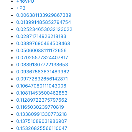
+novPU
+PB
0.006381133929867389
0.018991485852794754
0.025234653032123022
0.02871714926218183
0.03897690464508463
0.05060088111172656
0.07025577324407817
0.08891307722138653
0.09367583631489962
0.09772832656142871
0.10647080111043006
0.10811453500462853
0.11289722375797662
0.1165030239770819
0.13380991330773218
0.13751089031986907
0.15326825566110047