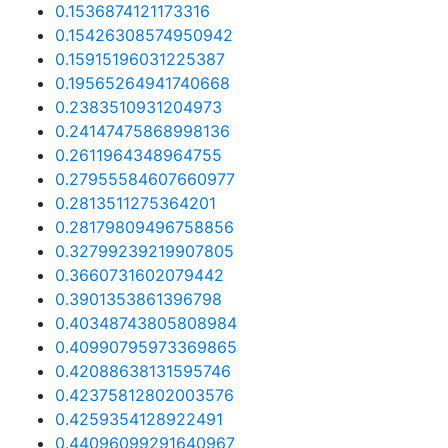
0.1536874121173316
0.15426308574950942
0.15915196031225387
0.19565264941740668
0.2383510931204973
0.24147475868998136
0.2611964348964755
0.27955584607660977
0.2813511275364201
0.28179809496758856
0.32799239219907805
0.3660731602079442
0.3901353861396798
0.40348743805808984
0.40990795973369865
0.42088638131595746
0.42375812802003576
0.4259354128922491
0.44096099291640967