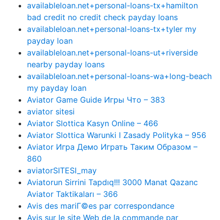
availableloan.net+personal-loans-tx+hamilton
bad credit no credit check payday loans
availableloan.net+personal-loans-tx+tyler my
payday loan
availableloan.net+personal-loans-ut+riverside
nearby payday loans
availableloan.net+personal-loans-wa+long-beach
my payday loan
Aviator Game Guide Игры Что – 383
aviator sitesi
Aviator Slottica Kasyn Online – 466
Aviator Slottica Warunki I Zasady Polityka – 956
Aviator Игра Демо Играть Таким Образом –
860
aviatorSITESI_may
Aviatorun Sirrini Tapdıq!!! 3000 Manat Qazanc
Aviator Taktikaları – 366
Avis des mariГ©es par correspondance
Avis sur le site Web de la commande par