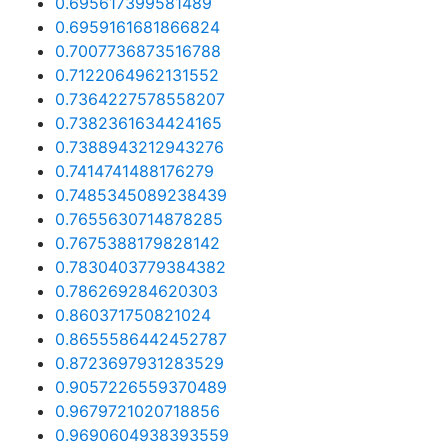
0.695617399581489
0.6959161681866824
0.7007736873516788
0.7122064962131552
0.7364227578558207
0.7382361634424165
0.7388943212943276
0.7414741488176279
0.7485345089238439
0.7655630714878285
0.7675388179828142
0.7830403779384382
0.786269284620303
0.860371750821024
0.8655586442452787
0.8723697931283529
0.9057226559370489
0.9679721020718856
0.9690604938393559