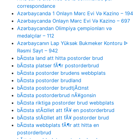
correspondance
Azərbaycanda 1 Onlayn Mərc Evi Və Kazino – 194
Azərbaycanda Onlayn Mərc Evi Və Kazino – 697
Azərbaycandan Olimpiya çempionları və
medalçılar – 112
Azərbaycanın Lap Yüksək Bukmeker Kontoru ᐉ
Rəsmi Sayt – 942
bÃ¤sta land att hitta postorder brud
bÃ¤sta platser fÃ¶r postorderbrud
bÃ¤sta postorder brudens webbplats
bÃ¤sta postorder brudland
bÃ¤sta postorder brudtjÃ¤nst
bÃ¤sta postorderbrud nÃ¥gonsin
bÃ¤sta riktiga postorder brud webbplats
bÃ¤sta stÃ¤llet att fÃ¥ en postorderbrud
bÃ¤sta stÃ¤llet att fÃ¥ postorder brud
bÃ¤sta webbplats fÃ¶r att hitta en
postorderbrud