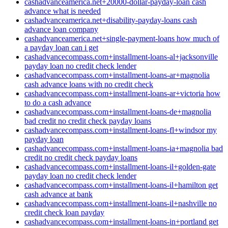
cashadvanceamerica.net+20000-dollar-payday-loan cash
advance what is needed
cashadvanceamerica.net+disability-payday-loans cash
advance loan company
cashadvanceamerica.net+single-payment-loans how much of
a payday loan can i get
cashadvancecompass.com+installment-loans-al+jacksonville
payday loan no credit check lender
cashadvancecompass.com+installment-loans-ar+magnolia
cash advance loans with no credit check
cashadvancecompass.com+installment-loans-ar+victoria how
to do a cash advance
cashadvancecompass.com+installment-loans-de+magnolia
bad credit no credit check payday loans
cashadvancecompass.com+installment-loans-fl+windsor my
payday loan
cashadvancecompass.com+installment-loans-ia+magnolia bad
credit no credit check payday loans
cashadvancecompass.com+installment-loans-il+golden-gate
payday loan no credit check lender
cashadvancecompass.com+installment-loans-il+hamilton get
cash advance at bank
cashadvancecompass.com+installment-loans-il+nashville no
credit check loan payday
cashadvancecompass.com+installment-loans-in+portland get