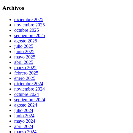
Archivos
diciembre 2025
noviembre 2025
octubre 2025
septiembre 2025
agosto 2025
julio 2025
junio 2025
mayo 2025
abril 2025
marzo 2025
febrero 2025
enero 2025
diciembre 2024
noviembre 2024
octubre 2024
septiembre 2024
agosto 2024
julio 2024
junio 2024
mayo 2024
abril 2024
marzo 2024