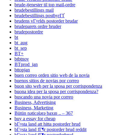
brude-tjenester til top mail-ordre
brudebestillings mail
brudebestillings postbyrГҐ
brudens vГ¤rlds postorder brudar
brudeparets ordre bruder
brudepostordre
bt
bt_aug
bt_sep
BT+
btbtnov
BTprod_jan
bttopjan
buen correo orden sitio web de la novia
buenos sitios de novias por correo
buon sito web per la sposa per corrispondenza
buona idea per la sposa per corrispondenza?
buscando una novia por correo
Business, Advertising
Business, Marketing
Bütün nəticələrə baxın .. – 367
buy a essay for cheap
bГ¤sta land att hitta postorder brud
bГ¤sta land fГ¶r postorder brud reddit
bГ¤sta land fГ¶r postorderbrud