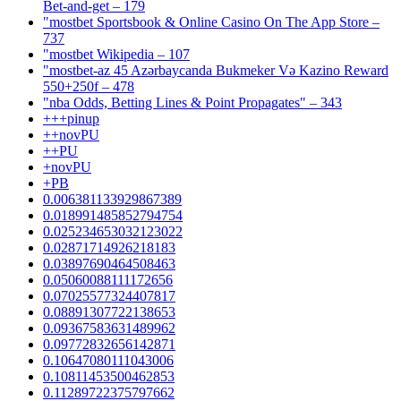
Bet-and-get – 179
"‎mostbet Sportsbook & Online Casino On The App Store –
737
"mostbet Wikipedia – 107
"mostbet-az 45 Azərbaycanda Bukmeker Və Kazino Reward
550+250f – 478
"nba Odds, Betting Lines & Point Propagates" – 343
+++pinup
++novPU
++PU
+novPU
+PB
0.006381133929867389
0.018991485852794754
0.025234653032123022
0.02871714926218183
0.03897690464508463
0.05060088111172656
0.07025577324407817
0.08891307722138653
0.09367583631489962
0.09772832656142871
0.10647080111043006
0.10811453500462853
0.11289722375797662