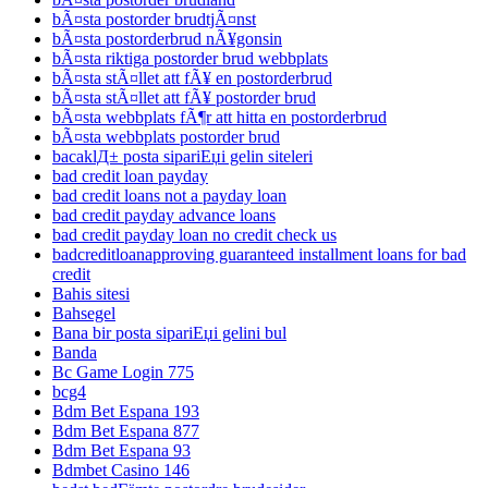
bÃ¤sta postorder brudtjÃ¤nst
bÃ¤sta postorderbrud nÃ¥gonsin
bÃ¤sta riktiga postorder brud webbplats
bÃ¤sta stÃ¤llet att fÃ¥ en postorderbrud
bÃ¤sta stÃ¤llet att fÃ¥ postorder brud
bÃ¤sta webbplats fÃ¶r att hitta en postorderbrud
bÃ¤sta webbplats postorder brud
bacaklД± posta sipariЕџi gelin siteleri
bad credit loan payday
bad credit loans not a payday loan
bad credit payday advance loans
bad credit payday loan no credit check us
badcreditloanapproving guaranteed installment loans for bad
credit
Bahis sitesi
Bahsegel
Bana bir posta sipariЕџi gelini bul
Banda
Bc Game Login 775
bcg4
Bdm Bet Espana 193
Bdm Bet Espana 877
Bdm Bet Espana 93
Bdmbet Casino 146