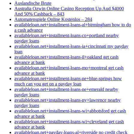
Auslandische Brute
Australia Ozwin Online Casino Reception Up Aud $4000
And 50% Cashback – 843
Automatenspiele Online Kostenlos – 284
availableloan.net+installment-loans-al+birmingham how to do
a cash advance
availableloan.net+installment-loans-co+portland nearby
payday loans
availableloan.net+installment-loans-ia+cincinnati my payday
loan
availableloan.net+installment-loans-il+oakland get cash
advance at bank
availableloan.net+installment-loans-mo+montreal get cash
advance at bank
availableloan.net+installment-loans-ne+blue-springs how
much can you get on a payday loan
availableloan.net+installment-loans-ne+emerald nearby
payday loans
availableloan.net+installment-loans-ny+lawrence nearby
payday loans
availableloan.net+installment-loans-wi+abbotsford get cash
advance at bank
availableloan.net+installment-loans-wi+cleveland get cash
advance at bank
availableloan.net+payday-loans-al+riverside no credit check