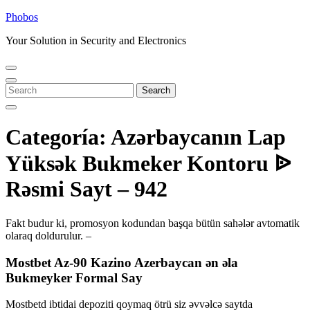
Skip
Phobos
to
Your Solution in Security and Electronics
content
Open
Close
Menu
Menu
Search
Search
for:
Categoría:
Azərbaycanın Lap
Yüksək Bukmeker Kontoru ᐉ
Rəsmi Sayt – 942
Fakt budur ki, promosyon kodundan başqa bütün sahələr avtomatik
olaraq doldurulur. –
Mostbet Az-90 Kazino Azerbaycan ən əla
Bukmeyker Formal Say
Mostbetd ibtidai depoziti qoymaq ötrü siz əvvəlcə saytda