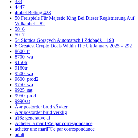
333
4447
4rabet Betting 428
50 Freispiele Für Majestic King Bei Dieser Registrierung Auf
Vulkanbet – 82
50_6
50_7
54 Slottica Gorących Automatach I Zdobądź – 198
6 Greatest Crypto Deals Within The Uk January 2025 – 292
8600_tr
8700_wa
9150tr
9160tr
9500_wa
9600_prod2
9750_wa
9925_sat
9950_prod
9990sat
Ã¤r postorder brud sÃ¤ker
Ã¤r postorder brud verklig
a16z generative ai
Acheter la mariГ©e par correspondance
acheter une mariГ©e par correspondance
adult