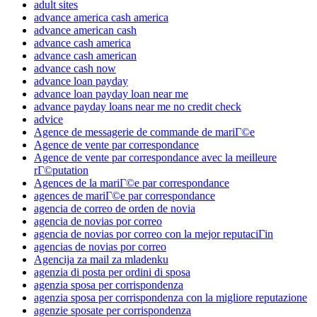
adult sites
advance america cash america
advance american cash
advance cash america
advance cash american
advance cash now
advance loan payday
advance loan payday loan near me
advance payday loans near me no credit check
advice
Agence de messagerie de commande de mariГ©e
Agence de vente par correspondance
Agence de vente par correspondance avec la meilleure
rГ©putation
Agences de la mariГ©e par correspondance
agences de mariГ©e par correspondance
agencia de correo de orden de novia
agencia de novias por correo
agencia de novias por correo con la mejor reputaciГіn
agencias de novias por correo
Agencija za mail za mladenku
agenzia di posta per ordini di sposa
agenzia sposa per corrispondenza
agenzia sposa per corrispondenza con la migliore reputazione
agenzie sposate per corrispondenza