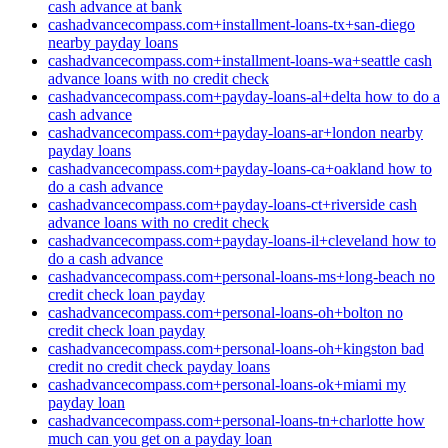
cash advance at bank
cashadvancecompass.com+installment-loans-tx+san-diego
nearby payday loans
cashadvancecompass.com+installment-loans-wa+seattle cash
advance loans with no credit check
cashadvancecompass.com+payday-loans-al+delta how to do a
cash advance
cashadvancecompass.com+payday-loans-ar+london nearby
payday loans
cashadvancecompass.com+payday-loans-ca+oakland how to
do a cash advance
cashadvancecompass.com+payday-loans-ct+riverside cash
advance loans with no credit check
cashadvancecompass.com+payday-loans-il+cleveland how to
do a cash advance
cashadvancecompass.com+personal-loans-ms+long-beach no
credit check loan payday
cashadvancecompass.com+personal-loans-oh+bolton no
credit check loan payday
cashadvancecompass.com+personal-loans-oh+kingston bad
credit no credit check payday loans
cashadvancecompass.com+personal-loans-ok+miami my
payday loan
cashadvancecompass.com+personal-loans-tn+charlotte how
much can you get on a payday loan