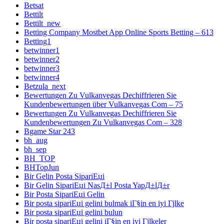
Betsat
Bettilt
Bettilt_new
Betting Company Mostbet App Online Sports Betting – 613
Betting1
betwinner1
betwinner2
betwinner3
betwinner4
Betzula_next
Bewertungen Zu Vulkanvegas Dechiffrieren Sie
Kundenbewertungen über Vulkanvegas Com – 75
Bewertungen Zu Vulkanvegas Dechiffrieren Sie
Kundenbewertungen Zu Vulkanvegas Com – 328
Bgame Star 243
bh_aug
bh_sep
BH_TOP
BHTopJun
Bir Gelin Posta SipariЕџi
Bir Gelin SipariЕџi NasД±l Posta YapД±lД±r
Bir Posta SipariЕџi Gelin
Bir posta sipariЕџi gelini bulmak iГ§in en iyi Гјlke
Bir posta sipariЕџi gelini bulun
Bir posta sipariЕџi gelini iГ§in en iyi Гјlkeler