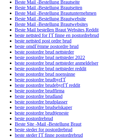
Beste Mail -Bestellung Brautseite
Beste Mail -Bestellung Brautseiten
Beste Mail -Bestellung Brautunternehmen
Beste Mail -Bestellung Brautwebsite
Beste Mail -Bestellung Brautwebsites
Beste Mail bestellen Braut Websites Reddit
beste nettsted for ГҐ finne en postordrebrud
beste nettsted post ordre brud
beste omdГёmme postordre brud
beste postordre brud nettsteder
beste postordre brud nettsteder 2022
beste postordre brud nettsteder anmeldelser
beste postordre brud nettsteder reddit
beste postordre brud noensinne
beste postordre brudbyrГҐ
beste postordre brudebyrГҐ reddit
beste postordre brudfirma
beste postordre brudland
beste postordre brudplasser
beste postordre brudselskaper
beste postordre brudtjeneste
beste postordrebrud
Beste Site -Mail -Bestellung Braut
beste steder for postordrebrud
beste steder ГҐ finne postordrebrud