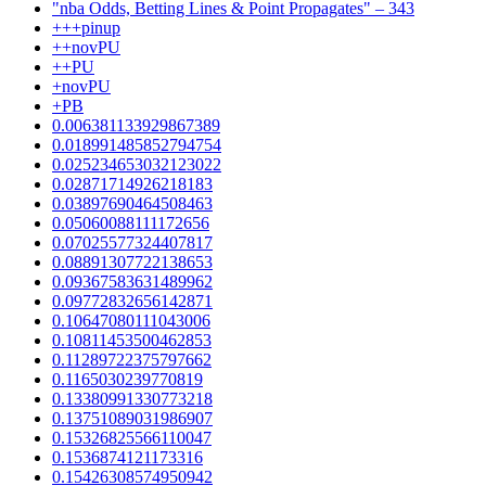
"nba Odds, Betting Lines & Point Propagates" – 343
+++pinup
++novPU
++PU
+novPU
+PB
0.006381133929867389
0.018991485852794754
0.025234653032123022
0.02871714926218183
0.03897690464508463
0.05060088111172656
0.07025577324407817
0.08891307722138653
0.09367583631489962
0.09772832656142871
0.10647080111043006
0.10811453500462853
0.11289722375797662
0.1165030239770819
0.13380991330773218
0.13751089031986907
0.15326825566110047
0.1536874121173316
0.15426308574950942