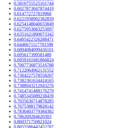
0.5810755525161744
0.6027873047874419
0.614772727819968
0.6221958902382839
0.6254148040033849
0.6275953683253097
0.6351621890073342
0.6405422326288471
0.6446671117701598
0.6894084099436101
0.695617399581489
0.6959161681866824
0.7007736873516788
0.7122064962131552
0.7364227578558207
0.7382361634424165
0.7388943212943276
0.7414741488176279
0.7485345089238439
0.7655630714878285
0.7675388179828142
0.7830403779384382
0.786269284620303
0.860371750821024
0.8655586442452787