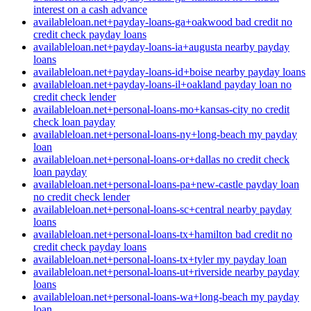
interest on a cash advance
availableloan.net+payday-loans-ga+oakwood bad credit no
credit check payday loans
availableloan.net+payday-loans-ia+augusta nearby payday
loans
availableloan.net+payday-loans-id+boise nearby payday loans
availableloan.net+payday-loans-il+oakland payday loan no
credit check lender
availableloan.net+personal-loans-mo+kansas-city no credit
check loan payday
availableloan.net+personal-loans-ny+long-beach my payday
loan
availableloan.net+personal-loans-or+dallas no credit check
loan payday
availableloan.net+personal-loans-pa+new-castle payday loan
no credit check lender
availableloan.net+personal-loans-sc+central nearby payday
loans
availableloan.net+personal-loans-tx+hamilton bad credit no
credit check payday loans
availableloan.net+personal-loans-tx+tyler my payday loan
availableloan.net+personal-loans-ut+riverside nearby payday
loans
availableloan.net+personal-loans-wa+long-beach my payday
loan