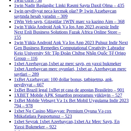
1win Giris 738
1win Nadir Başlanğıc Linki Rəsmi Sayta Daxil Olma – 435
1win qeydiyyat necə keçmək olar? ᐉ 1win Azərbaycan
saytında hesab yaradın – 309
1Win Veb saytı, Güzgülər 1WIN mərc və kazino Aim – 368
1win Yüklə Android Apk Və Ios App 2023 əvəzsiz Indir
Next Enli Business Solutions Fazak Africa Online Store –
155
1win Yüklə Android Apk Və Ios App 2023 Pulsuz Indir Next
Gen Business Remedies Computational Creativity Labrador
Keio University Sfc Tập Đoàn Chứng Nhận Quốc Tế Origo
Group – 116
1xbet Azerbaycan,1xbet az merc saytı, en yaxsi bukmeker
1xbet Azerbaycan merc oyunlari, 1xbet az, Azerbaycan merc
saytlari – 289
1xBet Azərbaycan: 100 dollar bonus, tətbiqetmə, apk,
qeydiyyat – 667
1xBet Brazil legal 1xBet pt casa de apostas Brasileiro – 901
1XBET Mobile APK Smartfon proqramını yükləyin – 527
1xBet Mobile Vebsayt Və 1x Bet Mobil Uygulama Indir 2023
794 – 978
1xbet Ng Casino Müəyyən: Premium Oyuna Və çox
Mükafatlara Pasportunuz – 523
1xbet Seyrək 1xbet Azerbaycan,1xbet Az Merc Saytı, En
Yaxsi Bukmeker – 922