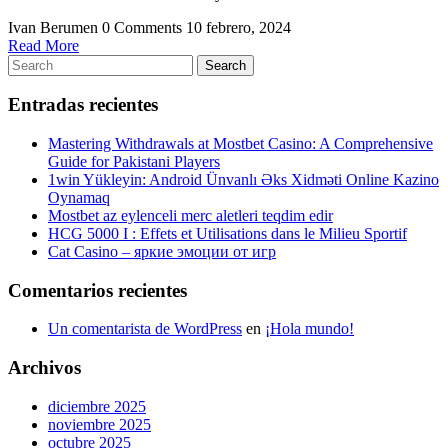
Ivan Berumen
0 Comments
10 febrero, 2024
Read
Read More
Search
More
Search
for:
Entradas recientes
Mastering Withdrawals at Mostbet Casino: A Comprehensive
Guide for Pakistani Players
1win Yükleyin: Android Ünvanlı Əks Xidməti Online Kazino
Oynamaq
Mostbet az eylenceli merc aletleri teqdim edir
HCG 5000 I : Effets et Utilisations dans le Milieu Sportif
Cat Casino – яркие эмоции от игр
Comentarios recientes
Un comentarista de WordPress
en
¡Hola mundo!
Archivos
diciembre 2025
noviembre 2025
octubre 2025