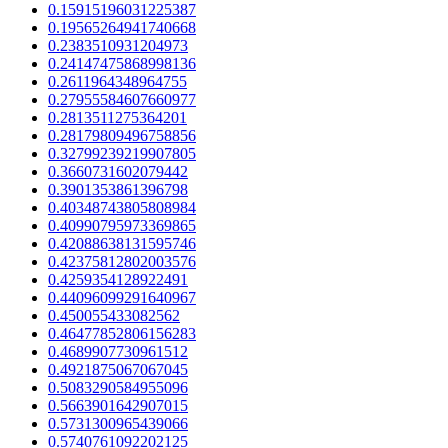
0.15915196031225387
0.19565264941740668
0.2383510931204973
0.24147475868998136
0.2611964348964755
0.27955584607660977
0.2813511275364201
0.28179809496758856
0.32799239219907805
0.3660731602079442
0.3901353861396798
0.40348743805808984
0.40990795973369865
0.42088638131595746
0.42375812802003576
0.4259354128922491
0.44096099291640967
0.450055433082562
0.46477852806156283
0.4689907730961512
0.4921875067067045
0.5083290584955096
0.5663901642907015
0.5731300965439066
0.5740761092202125