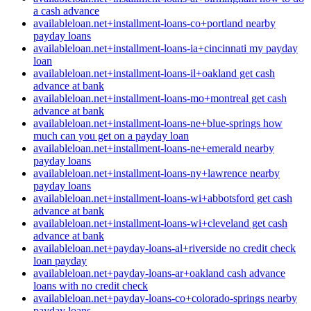
a cash advance
availableloan.net+installment-loans-co+portland nearby
payday loans
availableloan.net+installment-loans-ia+cincinnati my payday
loan
availableloan.net+installment-loans-il+oakland get cash
advance at bank
availableloan.net+installment-loans-mo+montreal get cash
advance at bank
availableloan.net+installment-loans-ne+blue-springs how
much can you get on a payday loan
availableloan.net+installment-loans-ne+emerald nearby
payday loans
availableloan.net+installment-loans-ny+lawrence nearby
payday loans
availableloan.net+installment-loans-wi+abbotsford get cash
advance at bank
availableloan.net+installment-loans-wi+cleveland get cash
advance at bank
availableloan.net+payday-loans-al+riverside no credit check
loan payday
availableloan.net+payday-loans-ar+oakland cash advance
loans with no credit check
availableloan.net+payday-loans-co+colorado-springs nearby
payday loans