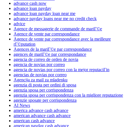
advance cash now
advance loan payday
advance loan payday loan near me
advance payday loans near me no credit check
advice
Agence de messagerie de commande de mariГ©e
Agence de vente par correspondance
Agence de vente par correspondance avec la meilleure
rГ©putation
Agences de la mariГ©e par correspondance
agences de mariГ©e par correspondance
agencia de correo de orden de novia
agencia de novias por correo
agencia de novias por correo con la mejor reputaciГіn
agencias de novias por correo
Agencija za mail za mladenku
agenzia di posta per ordini di sposa
agenzia sposa per corrispondenza
agenzia sposa per corrispondenza con la migliore reputazione
agenzie sposate per corrispondenza
AI News
america advance cash advance
american advance cash advance
american cash advance
american payday cash advance