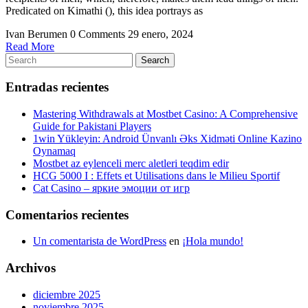
Predicated on Kimathi (), this idea portrays as
Ivan Berumen
0 Comments
29 enero, 2024
Read
Read More
Search
More
Search
for:
Entradas recientes
Mastering Withdrawals at Mostbet Casino: A Comprehensive
Guide for Pakistani Players
1win Yükleyin: Android Ünvanlı Əks Xidməti Online Kazino
Oynamaq
Mostbet az eylenceli merc aletleri teqdim edir
HCG 5000 I : Effets et Utilisations dans le Milieu Sportif
Cat Casino – яркие эмоции от игр
Comentarios recientes
Un comentarista de WordPress
en
¡Hola mundo!
Archivos
diciembre 2025
noviembre 2025