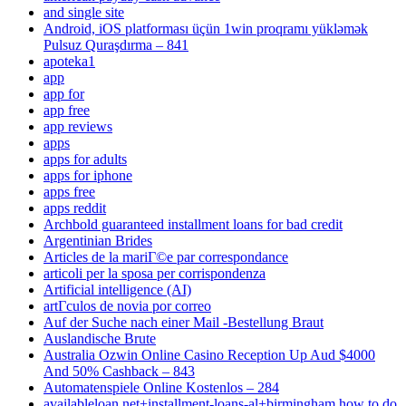
and single site
Android, iOS platforması üçün 1win proqramı yükləmək
Pulsuz Quraşdırma – 841
apoteka1
app
app for
app free
app reviews
apps
apps for adults
apps for iphone
apps free
apps reddit
Archbold guaranteed installment loans for bad credit
Argentinian Brides
Articles de la mariГ©e par correspondance
articoli per la sposa per corrispondenza
Artificial intelligence (AI)
artГ­culos de novia por correo
Auf der Suche nach einer Mail -Bestellung Braut
Auslandische Brute
Australia Ozwin Online Casino Reception Up Aud $4000
And 50% Cashback – 843
Automatenspiele Online Kostenlos – 284
availableloan.net+installment-loans-al+birmingham how to do