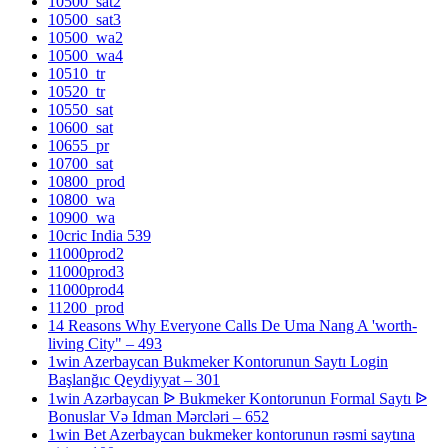
10500_sat2
10500_sat3
10500_wa2
10500_wa4
10510_tr
10520_tr
10550_sat
10600_sat
10655_pr
10700_sat
10800_prod
10800_wa
10900_wa
10cric India 539
11000prod2
11000prod3
11000prod4
11200_prod
14 Reasons Why Everyone Calls De Uma Nang A 'worth-
living City" – 493
1win Azerbaycan Bukmeker Kontorunun Saytı Login
Başlanğıc Qeydiyyat – 301
1win Azərbaycan ᐉ Bukmeker Kontorunun Formal Saytı ᐉ
Bonuslar Və Idman Mərcləri – 652
1win Bet Azerbaycan bukmeker kontorunun rəsmi saytına