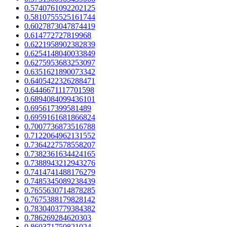
0.5740761092202125
0.5810755525161744
0.6027873047874419
0.614772727819968
0.6221958902382839
0.6254148040033849
0.6275953683253097
0.6351621890073342
0.6405422326288471
0.6446671117701598
0.6894084099436101
0.695617399581489
0.6959161681866824
0.7007736873516788
0.7122064962131552
0.7364227578558207
0.7382361634424165
0.7388943212943276
0.7414741488176279
0.7485345089238439
0.7655630714878285
0.7675388179828142
0.7830403779384382
0.786269284620303
0.860371750821024