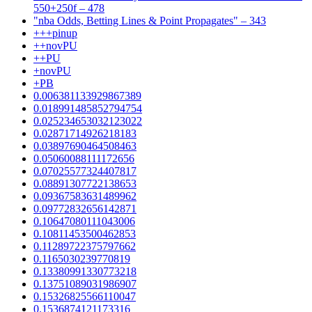
550+250f – 478
"nba Odds, Betting Lines & Point Propagates" – 343
+++pinup
++novPU
++PU
+novPU
+PB
0.006381133929867389
0.018991485852794754
0.025234653032123022
0.02871714926218183
0.03897690464508463
0.05060088111172656
0.07025577324407817
0.08891307722138653
0.09367583631489962
0.09772832656142871
0.10647080111043006
0.10811453500462853
0.11289722375797662
0.1165030239770819
0.13380991330773218
0.13751089031986907
0.15326825566110047
0.1536874121173316