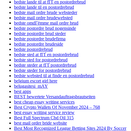
bedste lande til at fГҐ en postordrebrud
bedste lande til en postordrebrud
bedste mail ordre brude websteder
bedste mail ordre brudewebsted
bedste omdГёmme mail ordre brud
bedste postordre brud nogensinde
bedste postordre brud steder
bedste postordre brudefirma
bedste postordre brudeside
bedste postordrebrud
bedste sted at fГҐ en postordrebrud
bedste sted for postordrebrud
bedste steder at fГҐ postordrebrud
bedste steder for postordrebrud
bedste websted til at finde en postordrebrud
belgium escort girl here
belugasitesi_mAY
best apps
BEST bewertete Versandauftragsbrautseiten
best cheap essay writing services
Best Crypto Wallets Of November 2024 – 768
best essay writing service review
Best Full Spectrum Cbd Oil 315
best mail order bride website
Best Most Recognized League Betting Sites 2024 By Soccer