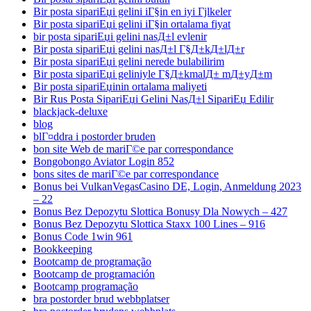
Bir posta sipariЕџi gelini iГ§in en iyi Гјlkeler
Bir posta sipariЕџi gelini iГ§in ortalama fiyat
bir posta sipariЕџi gelini nasД±l evlenir
Bir posta sipariЕџi gelini nasД±l Г§Д±kД±lД±r
Bir posta sipariЕџi gelini nerede bulabilirim
Bir posta sipariЕџi geliniyle Г§Д±kmalД± mД±yД±m
Bir posta sipariЕџinin ortalama maliyeti
Bir Rus Posta SipariЕџi Gelini NasД±l SipariЕџ Edilir
blackjack-deluxe
blog
blГ¤ddra i postorder bruden
bon site Web de mariГ©e par correspondance
Bongobongo Aviator Login 852
bons sites de mariГ©e par correspondance
Bonus bei VulkanVegasCasino DE, Login, Anmeldung 2023
– 22
Bonus Bez Depozytu Slottica Bonusy Dla Nowych – 427
Bonus Bez Depozytu Slottica Staxx 100 Lines – 916
Bonus Code 1win 961
Bookkeeping
Bootcamp de programação
Bootcamp de programación
Bootcamp programação
bra postorder brud webbplatser