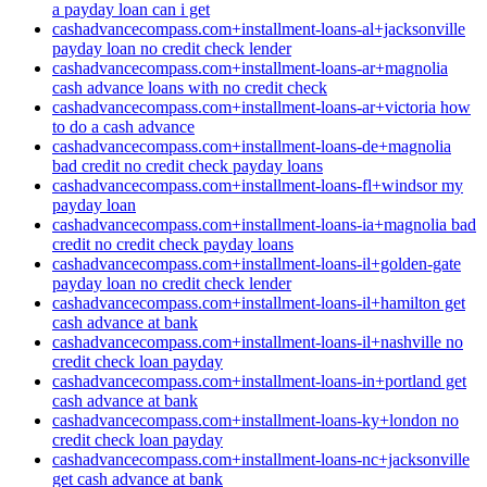
a payday loan can i get
cashadvancecompass.com+installment-loans-al+jacksonville
payday loan no credit check lender
cashadvancecompass.com+installment-loans-ar+magnolia
cash advance loans with no credit check
cashadvancecompass.com+installment-loans-ar+victoria how
to do a cash advance
cashadvancecompass.com+installment-loans-de+magnolia
bad credit no credit check payday loans
cashadvancecompass.com+installment-loans-fl+windsor my
payday loan
cashadvancecompass.com+installment-loans-ia+magnolia bad
credit no credit check payday loans
cashadvancecompass.com+installment-loans-il+golden-gate
payday loan no credit check lender
cashadvancecompass.com+installment-loans-il+hamilton get
cash advance at bank
cashadvancecompass.com+installment-loans-il+nashville no
credit check loan payday
cashadvancecompass.com+installment-loans-in+portland get
cash advance at bank
cashadvancecompass.com+installment-loans-ky+london no
credit check loan payday
cashadvancecompass.com+installment-loans-nc+jacksonville
get cash advance at bank