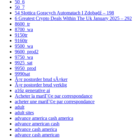
50_6
50_7
54 Slottica Gorących Automatach I Zdobądź – 198
6 Greatest Crypto Deals Within The Uk January 2025 – 292
8600_tr
8700_wa
9150tr
9160tr
9500_wa
9600_prod2
9750_wa
9925_sat
9950_prod
9990sat
Ã¤r postorder brud sÃ¤ker
Ã¤r postorder brud verklig
a16z generative ai
Acheter la mariГ©e par correspondance
acheter une mariГ©e par correspondance
adult
adult sites
advance america cash america
advance american cash
advance cash america
advance cash american