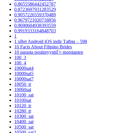
0.8655586442452787
0.8723697931283529
0.9057226559370489
0.9679721020718856
0.9690604938393559
0.9919333164848703
1
1 xBet Android iOS indir Tətbiq – 598
10 Facts About Filipino Brides
10 parasta postimyyntiГ¤ morsiamen
100_3
100_4
10000sat4
10000sat5
10000sat7
10050_tr
10060sat
10100_sat
10100sat
10120_tr
10280_tr
10300_sat
10400_sat
10500_sat
10500_sat2