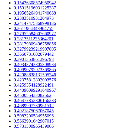
0.15426308574950942
0.15915196031225387
0.19565264941740668
0.2383510931204973
0.24147475868998136
0.2611964348964755
0.27955584607660977
0.2813511275364201
0.28179809496758856
0.32799239219907805
0.3660731602079442
0.3901353861396798
0.40348743805808984
0.40990795973369865
0.42088638131595746
0.42375812802003576
0.4259354128922491
0.44096099291640967
0.450055433082562
0.46477852806156283
0.4689907730961512
0.4921875067067045
0.5083290584955096
0.5663901642907015
0.5731300965439066