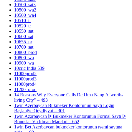
10500_sat3
10500_wa2
10500_wa4
10510_tr
10520_tr
10550_sat
10600_sat
10655_pr
10700_sat
10800_prod
10800_wa
10900_wa
10cric India 539
11000prod2
11000prod3
11000prod4
11200_prod
14 Reasons Why Everyone Calls De Uma Nang A 'worth-
living City" – 493
1win Azerbaycan Bukmeker Kontorunun Saytı Login
Başlanğıc Qeydiyyat – 301
1win Azərbaycan ᐉ Bukmeker Kontorunun Formal Saytı ᐉ
Bonuslar Və Idman Mərcləri – 652
1win Bet Azerbaycan bukmeker kontorunun rəsmi saytına