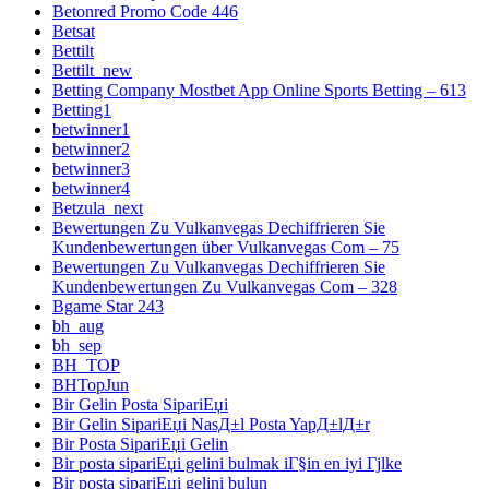
Betonred Promo Code 446
Betsat
Bettilt
Bettilt_new
Betting Company Mostbet App Online Sports Betting – 613
Betting1
betwinner1
betwinner2
betwinner3
betwinner4
Betzula_next
Bewertungen Zu Vulkanvegas Dechiffrieren Sie
Kundenbewertungen über Vulkanvegas Com – 75
Bewertungen Zu Vulkanvegas Dechiffrieren Sie
Kundenbewertungen Zu Vulkanvegas Com – 328
Bgame Star 243
bh_aug
bh_sep
BH_TOP
BHTopJun
Bir Gelin Posta SipariЕџi
Bir Gelin SipariЕџi NasД±l Posta YapД±lД±r
Bir Posta SipariЕџi Gelin
Bir posta sipariЕџi gelini bulmak iГ§in en iyi Гјlke
Bir posta sipariЕџi gelini bulun