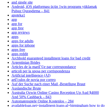
and single site
Android, iOS platforması üçün 1win proqramı yükləmək
Pulsuz Quraşdırma – 841
apoteka1
app
app for
app free
app reviews
apps
apps for adults
apps for iphone
apps free
apps reddit
Archbold guaranteed installment loans for bad credit
Argentinian Brides
Articles de la mariГ©e par correspondance
articoli per la sposa per corrispondenza
Artificial intelligence (AI)
artГ­culos de novia por correo
Auf der Suche nach einer Mail -Bestellung Braut
Auslandische Brute
Australia Ozwin Online Casino Reception Up Aud $4000
And 50% Cashback – 843
Automatenspiele Online Kostenlos – 284
availableloan.net+installment-loans-al+birmingham how to do