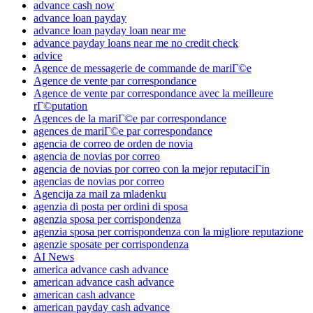
advance cash now
advance loan payday
advance loan payday loan near me
advance payday loans near me no credit check
advice
Agence de messagerie de commande de mariГ©e
Agence de vente par correspondance
Agence de vente par correspondance avec la meilleure
rГ©putation
Agences de la mariГ©e par correspondance
agences de mariГ©e par correspondance
agencia de correo de orden de novia
agencia de novias por correo
agencia de novias por correo con la mejor reputaciГіn
agencias de novias por correo
Agencija za mail za mladenku
agenzia di posta per ordini di sposa
agenzia sposa per corrispondenza
agenzia sposa per corrispondenza con la migliore reputazione
agenzie sposate per corrispondenza
AI News
america advance cash advance
american advance cash advance
american cash advance
american payday cash advance