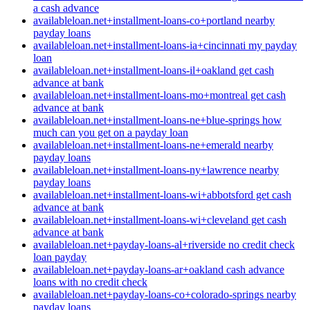
a cash advance
availableloan.net+installment-loans-co+portland nearby
payday loans
availableloan.net+installment-loans-ia+cincinnati my payday
loan
availableloan.net+installment-loans-il+oakland get cash
advance at bank
availableloan.net+installment-loans-mo+montreal get cash
advance at bank
availableloan.net+installment-loans-ne+blue-springs how
much can you get on a payday loan
availableloan.net+installment-loans-ne+emerald nearby
payday loans
availableloan.net+installment-loans-ny+lawrence nearby
payday loans
availableloan.net+installment-loans-wi+abbotsford get cash
advance at bank
availableloan.net+installment-loans-wi+cleveland get cash
advance at bank
availableloan.net+payday-loans-al+riverside no credit check
loan payday
availableloan.net+payday-loans-ar+oakland cash advance
loans with no credit check
availableloan.net+payday-loans-co+colorado-springs nearby
payday loans