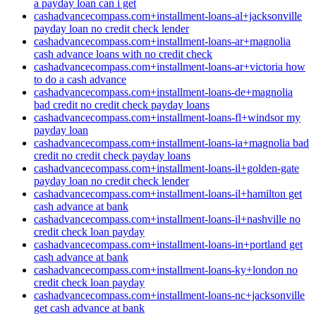
a payday loan can i get
cashadvancecompass.com+installment-loans-al+jacksonville
payday loan no credit check lender
cashadvancecompass.com+installment-loans-ar+magnolia
cash advance loans with no credit check
cashadvancecompass.com+installment-loans-ar+victoria how
to do a cash advance
cashadvancecompass.com+installment-loans-de+magnolia
bad credit no credit check payday loans
cashadvancecompass.com+installment-loans-fl+windsor my
payday loan
cashadvancecompass.com+installment-loans-ia+magnolia bad
credit no credit check payday loans
cashadvancecompass.com+installment-loans-il+golden-gate
payday loan no credit check lender
cashadvancecompass.com+installment-loans-il+hamilton get
cash advance at bank
cashadvancecompass.com+installment-loans-il+nashville no
credit check loan payday
cashadvancecompass.com+installment-loans-in+portland get
cash advance at bank
cashadvancecompass.com+installment-loans-ky+london no
credit check loan payday
cashadvancecompass.com+installment-loans-nc+jacksonville
get cash advance at bank