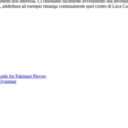
amenti non interessa. Ci chiediamo facilmente avvenimento stia diventan
i, addirittura ad esempio rimanga continuamente quel contro di Luca Car
ide for Pakistani Players
 Oynamaq