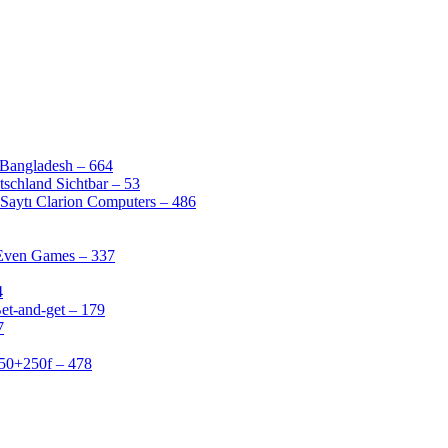
 Bangladesh – 664
schland Sichtbar – 53
Saytı Clarion Computers – 486
 Even Games – 337
4
et-and-get – 179
7
50+250f – 478