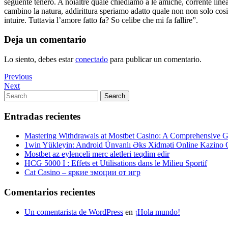
seguente tenero. A noialtre quale chiediamo a le amiche, corrente line
cambino la natura, addirittura speriamo adatto quale non non solo cos
intuire. Tuttavia l’amore fatto fa? So celibe che mi fa fallire”.
Deja un comentario
Lo siento, debes estar
conectado
para publicar un comentario.
Navegación
Previous
Previous
Post
Next
Next
de
Post
Search
Search
entradas
for:
Entradas recientes
Mastering Withdrawals at Mostbet Casino: A Comprehensive Gu
1win Yükleyin: Android Ünvanlı Əks Xidməti Online Kazino
Mostbet az eylenceli merc aletleri teqdim edir
HCG 5000 I : Effets et Utilisations dans le Milieu Sportif
Cat Casino – яркие эмоции от игр
Comentarios recientes
Un comentarista de WordPress
en
¡Hola mundo!