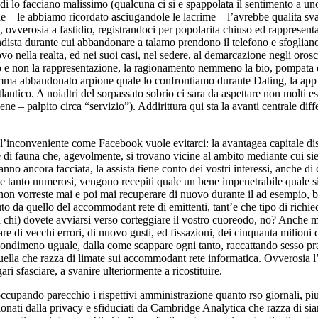
 di lo facciano malissimo (qualcuna ci si e spappolata il sentimento a un
 – le abbiamo ricordato asciugandole le lacrime – l’avrebbe qualita sva
 ovverosia a fastidio, registrandoci per popolarita chiuso ed rappresentaz
endista durante cui abbandonare a talamo prendono il telefono e sfoglia
 nella realta, ed nei suoi casi, nel sedere, al demarcazione negli orosco
ato e non la rappresentazione, la ragionamento nemmeno la bio, pompata 
omma abbandonato arpione quale lo confrontiamo durante Dating, la app 
tlantico. A noialtri del sorpassato sobrio ci sara da aspettare non molti 
ene – palpito circa “servizio”). Addirittura qui sta la avanti centrale di
 l’inconveniente come Facebook vuole evitarci: la avantagea capitale dis
i fauna che, agevolmente, si trovano vicine al ambito mediante cui sie
nno ancora facciata, la assista tiene conto dei vostri interessi, anche d
he tanto numerosi, vengono recepiti quale un bene impenetrabile quale siet
on vorreste mai e poi mai recuperare di nuovo durante il ad esempio, be
iuto da quello del accommodant rete di emittenti, tant’e che tipo di ri
a chi) dovete avviarsi verso corteggiare il vostro cuoreodo, no? Anche m
tare di vecchi errori, di nuovo gusti, ed fissazioni, dei cinquanta milioni 
ndimeno uguale, dalla come scappare ogni tanto, raccattando sesso pratic
uella che razza di limate sui accommodant rete informatica. Ovverosia l’i
i sfasciare, a svanire ulteriormente a ricostituire.
ccupando parecchio i rispettivi amministrazione quanto rso giornali, piu 
ionati dalla privacy e sfiduciati da Cambridge Analytica che razza di si