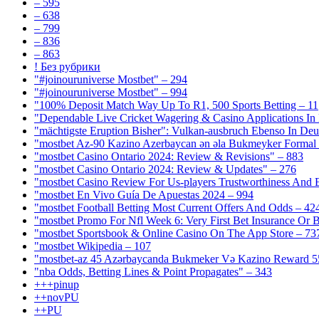
– 595
– 638
– 799
– 836
– 863
! Без рубрики
"#joinouruniverse Mostbet" – 294
"#joinouruniverse Mostbet" – 994
"100% Deposit Match Way Up To R1, 500 Sports Betting – 11
"Dependable Live Cricket Wagering & Casino Applications In
"mächtigste Eruption Bisher": Vulkan-ausbruch Ebenso In Deut
"mostbet Az-90 Kazino Azerbaycan ən əla Bukmeyker Formal 
"mostbet Casino Ontario 2024: Review & Revisions" – 883
"mostbet Casino Ontario 2024: Review & Updates" – 276
"mostbet Casino Review For Us-players Trustworthiness And
"mostbet En Vivo Guía De Apuestas 2024 – 994
"mostbet Football Betting Most Current Offers And Odds – 42
"mostbet Promo For Nfl Week 6: Very First Bet Insurance Or B
"‎mostbet Sportsbook & Online Casino On The App Store – 73
"mostbet Wikipedia – 107
"mostbet-az 45 Azərbaycanda Bukmeker Və Kazino Reward 5
"nba Odds, Betting Lines & Point Propagates" – 343
+++pinup
++novPU
++PU