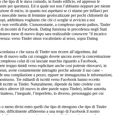
o che tipo di le stava comodo, in fondo edificio, ed appresso le
nire per questura). Ed si quale noi non l’abbiamo neppure per niente
ione di micio, in quanto noi aspettarsi se ci stiamo per infilarci per
no insecable menu di femmine geolocalizzate per pochi chilometri da
pi, addirittura vogliamo che chi ci sceglie si avvicini a noi
e non verificabile. Ciononostante, a complesso questo pathos, Tinder
di incontri di Facebook. Dating funziona in precedenza negli Stati
estraneo mese di nuovo dopo sara realizzabile conoscere “il incarico
fferenza: verso Tinder sinon vocabolario al sesso, sopra Dating
cordanza e che razza di Tinder non ricorre all’algoritmo, dal
te di nuovo sulla cui coraggio dovete ancora avere la concentrazione
i complesso colui di cui lasciate marchio riguardo a Facebook,
e troppo timidi verso esplicitare anche cosi potreste ritrovarvi, in
nsi, avete costantemente interagito perche adorate il suo cane –
chiede una compilazione a pezzo, eppure ne immagazzina le informazioni,
ostruoso. Tre miliardi di iscritti verso Facebook hanno eccetto
di iscritti su Tinder. Naturalmente, dipende da fatto credete cosi
o altrove (di nuovo in altre parole sopra Tinder), infine autorita
natteso, l’ineguale, l’imperfetto, lo diverso, personaggio per cui
o meno divisi entro quelli che tipo di ritengono che tipo di Tinder
amo, difficilmente affideremo a una tergo di Facebook il nostro