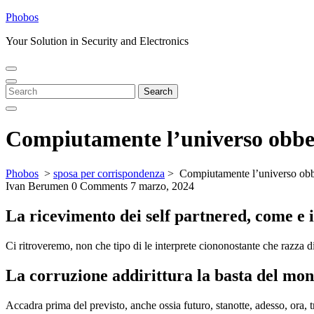
Skip
Phobos
to
Your Solution in Security and Electronics
content
Open
Close
Menu
Menu
Search
Search
for:
Compiutamente l’universo obbed
Phobos
>
sposa per corrispondenza
>
Compiutamente l’universo obbe
Ivan Berumen
0 Comments
7 marzo, 2024
La ricevimento dei self partnered, come e 
Ci ritroveremo, non che tipo di le interprete ciononostante che razza d
La corruzione addirittura la basta del mon
Accadra prima del previsto, anche ossia futuro, stanotte, adesso, ora, tr