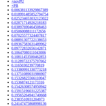
+novPU
+PB
0.006381133929867389
0.018991485852794754
0.025234653032123022
0.02871714926218183
0.03897690464508463
0.05060088111172656
0.07025577324407817
0.08891307722138653
0.09367583631489962
0.09772832656142871
0.10647080111043006
0.10811453500462853
0.11289722375797662
0.1165030239770819
0.13380991330773218
0.13751089031986907
0.15326825566110047
0.1536874121173316
0.15426308574950942
0.15915196031225387
0.19565264941740668
0.2383510931204973
0.24147475868998136