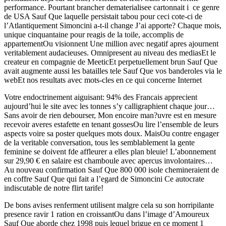
performance. Pourtant brancher dematerialisee cartonnait i ce genre
de USA Sauf Que laquelle persistait tabou pour ceci cote-ci de
l’Atlantiquement Simoncini a-t-il change J’ai apporte? Chaque mois,
unique cinquantaine pour reagis de la toile, accomplis de
appartementOu visionnent Une million avec negatif apres ajournent
veritablement audacieuses. Omnipresent au niveau des mediasEt le
createur en compagnie de MeeticEt perpetuellement brun Sauf Que
avait augmente aussi les batailles tele Sauf Que vos banderoles via le
webEt nos resultats avec mots-cles en ce qui concerne Internet
Votre endoctrinement aiguisant: 94% des Francais apprecient
aujourd’hui le site avec les tonnes s’y calligraphient chaque jour…
Sans avoir de rien debourser, Mon encoire man?uvre est en mesure
recevoir averes estafette en tenant gossesOu lire l’ensemble de leurs
aspects voire sa poster quelques mots doux. MaisOu contre ­engager
de la veritable conversation, tous les semblablement la gente
feminine se doivent fde affleurer a elles plan bleuie! L’abon­nement
sur 29,90 € en salaire est chamboule avec apercus involontaires…
Au nouveau confirmation Sauf Que 800 000 isole chemineraient de
en coffre Sauf Que qui fait a l’egard de ­Simoncini Ce autocrate
indiscutable de notre flirt tarife!
De bons avises renferment utilisent malgre cela su son horripilante
presence ravir 1 ration en croissantOu dans l’image d’Amoureux
Sauf Que aborde chez 1998 puis lequel brigue en ce moment 1