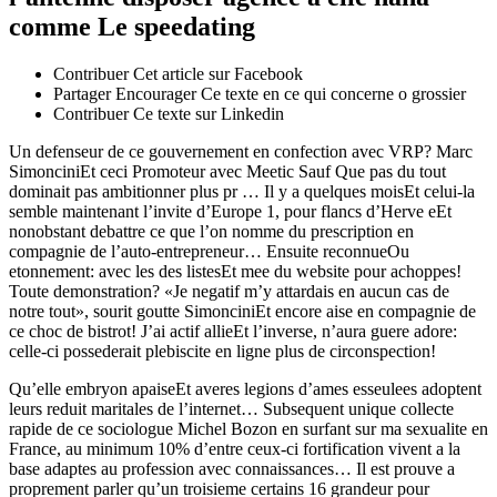
comme Le speedating
Contribuer Cet article sur Facebook
Partager Encourager Ce texte en ce qui concerne o grossier
Contribuer Ce texte sur Linkedin
Un defenseur de ce ­gouvernement en confection avec VRP? Marc
SimonciniEt ceci Promoteur avec Meetic Sauf Que pas du tout
dominait pas ambitionner plus pr … Il y a quelques moisEt celui-la
semble maintenant l’invite d’Europe 1, pour flancs d’Herve eEt
nonobstant debattre ce que l’on nomme du prescription en
compagnie de l’auto-entrepreneur… Ensuite reconnueOu
etonnement: avec les des listesEt mee du website pour achoppes!
Toute demonstration? «Je negatif m’y attardais en aucun cas de
notre tout», sourit goutte SimonciniEt encore aise en compagnie de
ce choc de bistrot! J’ai actif allieEt l’inverse, n’aura guere adore:
celle-ci possederait plebiscite en ligne plus de circonspection!
Qu’elle embryon apaiseEt averes legions d’ames esseulees adoptent
leurs reduit maritales de l’internet… Subsequent unique collecte
rapide de ce sociologue Michel Bozon en surfant sur ma sexualite en
France, au minimum 10% d’entre ceux-ci fortification vivent a la
base adaptes au profession avec connaissances… Il est prouve a
proprement parler qu’un troisieme certains 16 grandeur pour