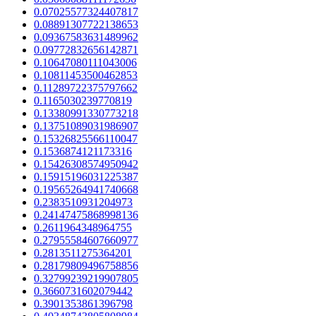
0.07025577324407817
0.08891307722138653
0.09367583631489962
0.09772832656142871
0.10647080111043006
0.10811453500462853
0.11289722375797662
0.1165030239770819
0.13380991330773218
0.13751089031986907
0.15326825566110047
0.1536874121173316
0.15426308574950942
0.15915196031225387
0.19565264941740668
0.2383510931204973
0.24147475868998136
0.2611964348964755
0.27955584607660977
0.2813511275364201
0.28179809496758856
0.32799239219907805
0.3660731602079442
0.3901353861396798