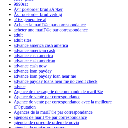
9990sat
Ã¤r postorder brud sÃ¤ker
Ã¤r postorder brud verklig
a16z generative ai
Acheter la mariГ©e par correspondance
acheter une mariГ©e par correspondance
adult
adult sites
advance america cash america
advance american cash
advance cash america
advance cash american
advance cash now
advance loan payday
advance loan payday loan near me
advance payday loans near me no credit check
advice
Agence de messagerie de commande de mariГ©e
Agence de vente par correspondance
Agence de vente par correspondance avec la meilleure
rГ©putation
Agences de la mariГ©e par correspondance
agences de mariГ©e par correspondance
agencia de correo de orden de novia
agencia de novias por correo