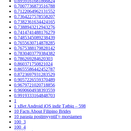
0.6959161681866824
0.7007736873516788
0.7122064962131552
0.7364227578558207
0.7382361634424165
0.7388943212943276
0.7414741488176279
0.7485345089238439
0.7655630714878285
0.7675388179828142
0.7830403779384382
0.786269284620303
0.860371750821024
0.8655586442452787
0.8723697931283529
0.9057226559370489
0.9679721020718856
0.9690604938393559
0.9919333164848703
1
1 xBet Android iOS indir Tətbiq – 598
10 Facts About Filipino Brides
10 parasta postimyyntiГ¤ morsiamen
100_3
100_4