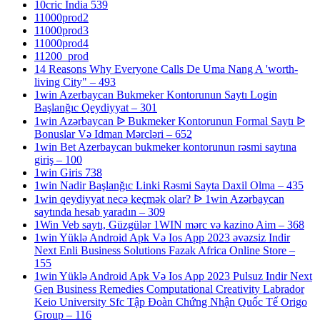
10cric India 539
11000prod2
11000prod3
11000prod4
11200_prod
14 Reasons Why Everyone Calls De Uma Nang A 'worth-
living City" – 493
1win Azerbaycan Bukmeker Kontorunun Saytı Login
Başlanğıc Qeydiyyat – 301
1win Azərbaycan ᐉ Bukmeker Kontorunun Formal Saytı ᐉ
Bonuslar Və Idman Mərcləri – 652
1win Bet Azerbaycan bukmeker kontorunun rəsmi saytına
giriş – 100
1win Giris 738
1win Nadir Başlanğıc Linki Rəsmi Sayta Daxil Olma – 435
1win qeydiyyat necə keçmək olar? ᐉ 1win Azərbaycan
saytında hesab yaradın – 309
1Win Veb saytı, Güzgülər 1WIN mərc və kazino Aim – 368
1win Yüklə Android Apk Və Ios App 2023 əvəzsiz Indir
Next Enli Business Solutions Fazak Africa Online Store –
155
1win Yüklə Android Apk Və Ios App 2023 Pulsuz Indir Next
Gen Business Remedies Computational Creativity Labrador
Keio University Sfc Tập Đoàn Chứng Nhận Quốc Tế Origo
Group – 116