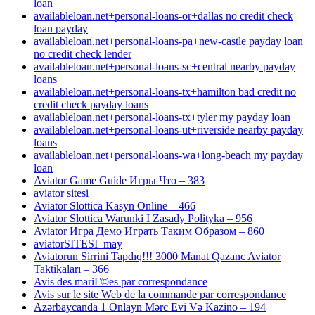
loan
availableloan.net+personal-loans-or+dallas no credit check
loan payday
availableloan.net+personal-loans-pa+new-castle payday loan
no credit check lender
availableloan.net+personal-loans-sc+central nearby payday
loans
availableloan.net+personal-loans-tx+hamilton bad credit no
credit check payday loans
availableloan.net+personal-loans-tx+tyler my payday loan
availableloan.net+personal-loans-ut+riverside nearby payday
loans
availableloan.net+personal-loans-wa+long-beach my payday
loan
Aviator Game Guide Игры Что – 383
aviator sitesi
Aviator Slottica Kasyn Online – 466
Aviator Slottica Warunki I Zasady Polityka – 956
Aviator Игра Демо Играть Таким Образом – 860
aviatorSITESI_may
Aviatorun Sirrini Tapdıq!!! 3000 Manat Qazanc Aviator
Taktikaları – 366
Avis des mariГ©es par correspondance
Avis sur le site Web de la commande par correspondance
Azərbaycanda 1 Onlayn Mərc Evi Və Kazino – 194