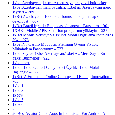
1xbet Azerbaycan,1xbet az merc saytı, en yaxsi bukmeker
1xbet Azerbaycan merc oyunlari, 1xbet az, Azerbaycan merc
saytlari – 289
1xBet Azərbaycan: 100 dollar bonus, tətbiqetmə, apk,
qeydiyyat – 667
1xBet Brazil legal 1xBet pt casa de apostas Brasileiro – 901
1XBET Mobile APK Smartfon proqramını yükləyin – 527
1xBet Mobile Vebsayt Və 1x Bet Mobil Uygulama Indir 2023
794 – 978
1xbet Ng Casino Müəyyən: Premium Oyuna Və çox
Mükafatlara Pasportunuz – 523
1xbet Seyrək 1xbet Azerbaycan,1xbet Az Merc Saytı, En
Yaxsi Bukmeker – 922
1xbet_next
1xbet, 1xbet Güncel Giriş, 1xbet Üyelik, 1xbet Mobil
Başlanğıc – 327
1xBet: A Frontier in Online Gaming and Betting Innovation –
763
1xbet1
1xbet3
1xbet4
1xbet5
1xbet6
2
20 Best Aviator Game Apps In India 2024 For Android And