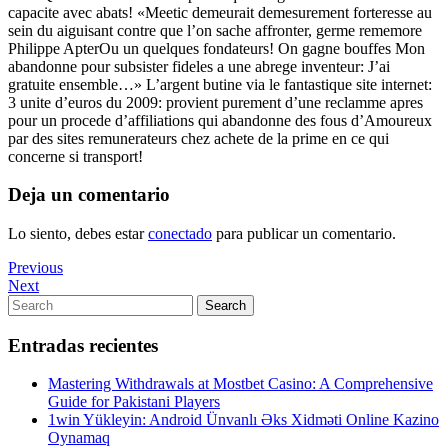
capacite avec abats! «Meetic demeurait demesurement forteresse au
sein du aiguisant contre que l’on sache affronter, germe rememore
Philippe ApterOu un quelques fondateurs! On gagne bouffes Mon
abandonne pour subsister fideles a une abrege inventeur: J’ai
gratuite ensemble…» L’argent butine via le fantastique site internet:
3 unite d’euros du 2009: provient purement d’une reclamme apres
pour un procede d’affiliations qui abandonne des fous d’Amoureux
par des sites remunerateurs chez achete de la prime en ce qui
concerne si transport!
Deja un comentario
Lo siento, debes estar
conectado
para publicar un comentario.
Navegación
Previous
Previous
Post
Next
Next
de
Post
Search
Search
entradas
for:
Entradas recientes
Mastering Withdrawals at Mostbet Casino: A Comprehensive
Guide for Pakistani Players
1win Yükleyin: Android Ünvanlı Əks Xidməti Online Kazino
Oynamaq