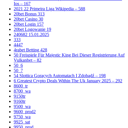
Ios – 167
2021 22 Primeira Liga Wikipedia – 588
20bet Bonus 313
20bet Casino 30
20bet Login 157
20bet Logowanie 19
240682 15.01.2025
333
4447
4rabet Betting 428
50 Freispiele Für Majestic King Bei Dieser Registrierung Auf
Vulkanbet – 82
50_6
50_7
54 Slottica Gorących Automatach I Zdobądź – 198
6 Greatest Crypto Deals Within The Uk January 2025 – 292
8600_tr
8700_wa
9150tr
9160tr
9500_wa
9600_prod2
9750_wa
9925_sat
9950_prod