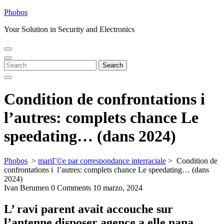
Skip
Phobos
to
Your Solution in Security and Electronics
content
Open
Close
Menu
Menu
Search
Search
for:
Condition de confrontations i
l’autres: complets chance Le
speedating… (dans 2024)
Phobos
>
mariГ©e par correspondance interraciale
>
Condition de
confrontations i l’autres: complets chance Le speedating… (dans
2024)
Ivan Berumen
0 Comments
10 marzo, 2024
L’ ravi parent avait accouche sur
l’antenne disposer agence a elle nana