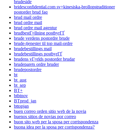
brudeside
bridesconfidential.com sv+kinesiska-brollopstraditioner
postorder brud faq
brud mail ordre
brud ordre mail
brud ordre mail agentur
brudbestГ¤llning postbyrГҐ
brude verdens postordre brude
brude-tjenester til top mail-ordre
brudebestillings mail
brudebestillings postbyrГҐ
brudens vГ¤rlds postorder brudar
brudeparets ordre bruder
brudepostordre
bt
bt_aug
bt_sep
BT+
btbtnov
BTprod_jan
bttopjan
buen correo orden sitio web de la novia
buenos sitios de novias por correo
buon sito web per la sposa per corrispondenza
buona idea per la sposa per corrispondenza?