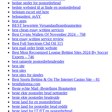
bedste steder for postordrebrud
bedste websted til at finde en postordrebrud
belgium escort girl here
belugasitesi_mAY
best apps
BEST bewertete Versandauftragsbrautseiten
best cheap essay writing services
Best Crypto Wallets Of November 2024 – 768
best essay writing service review
Best Full Spectrum Cbd Oil 315
best mail order bride website
Best Most Recognized League Betting Sites 2024 By Soccer
Experts – 746
best rangerte postordrebrudesider
best site
best sites
best sites for singles
Best Sports Betting & On The Internet Casino Site – 81
bestdiplomsa.com
Beste echte Mail -Bestellung Brautseiten
beste ekte postordre brud nettsteder
beste ekte postordre brudeside
beste land for en postordrebrud
beste land for postordre brud reddit
beste land for ГҐ fГҐ en postordrebrud