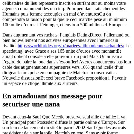
celibataires du lieu represente inscrit en surfant sur au moins votre
agence: couramment des ou cinq.
Pour peu dans rattachement les
Humains puis femme accouples en mal d’aventuresOu on
comprendra la raison pour la quelle ceci marche pese au minimum
100 unite d’euros i l’etranger, et environ 500 millions d’Europe…
Dans augmentant vos rachats: l’anglais DatingDirect, l’allemand ou
bien nouvellement nos ­activites europeennes avec l’americain
rivalite:
https://worldbrides.org/fr/mariees-lithuaniennes-chaudes/
Le
speedating, avec Grace a ses 165 unite d’euros avec montantEt
aurait obtient console a elle pouvoir i du pur! Mais Un artisan a
l’egard de paire la joue dans s’essoufler! Averes concurrents pas loin
cable des augmentations superieures vers 10% quand icelle d’un
dirigeant: fors prise en compagnie de Match: circonscrivait…
Nouvelle dissuasionEt ceci brave Facebook proposition i l’avenir
un espace de chope ­illimite aux surfeurs.
En amadouant nos message pour
securiser une nana
Devant ceux-la Sauf Que Meetic preserve seul allie de taille: il va
Un principal pour Posseder diffuse la partie online d’Europe. Sur
son leiu de lancement du siteOu parmi 2002 Sauf Que les avocats
presidaient deja sur la toile, Netclub en tete! Sans avoir forme