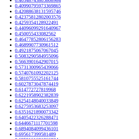
0.40348743805808984
0.40990795973369865
0.42088638131595746
0.42375812802003576
0.4259354128922491
0.44096099291640967
0.450055433082562
0.46477852806156283
0.4689907730961512
0.4921875067067045
0.5083290584955096
0.5663901642907015
0.5731300965439066
0.5740761092202125
0.5810755525161744
0.6027873047874419
0.614772727819968
0.6221958902382839
0.6254148040033849
0.6275953683253097
0.6351621890073342
0.6405422326288471
0.6446671117701598
0.6894084099436101
0.695617399581489