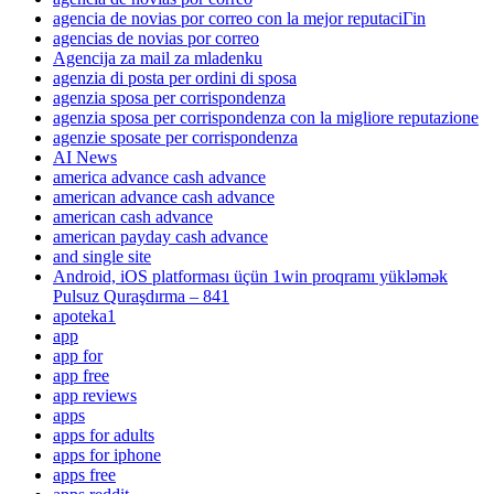
agencia de novias por correo con la mejor reputaciГіn
agencias de novias por correo
Agencija za mail za mladenku
agenzia di posta per ordini di sposa
agenzia sposa per corrispondenza
agenzia sposa per corrispondenza con la migliore reputazione
agenzie sposate per corrispondenza
AI News
america advance cash advance
american advance cash advance
american cash advance
american payday cash advance
and single site
Android, iOS platforması üçün 1win proqramı yükləmək
Pulsuz Quraşdırma – 841
apoteka1
app
app for
app free
app reviews
apps
apps for adults
apps for iphone
apps free