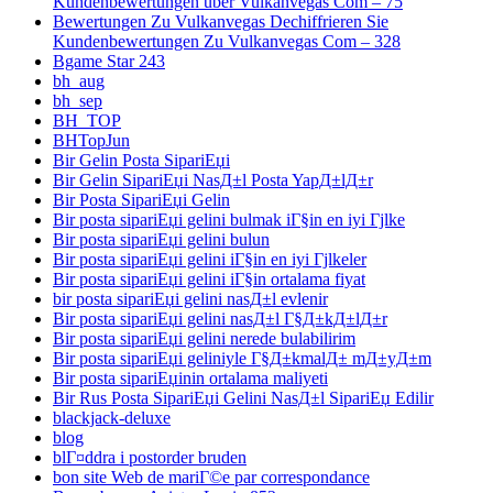
Kundenbewertungen über Vulkanvegas Com – 75
Bewertungen Zu Vulkanvegas Dechiffrieren Sie
Kundenbewertungen Zu Vulkanvegas Com – 328
Bgame Star 243
bh_aug
bh_sep
BH_TOP
BHTopJun
Bir Gelin Posta SipariЕџi
Bir Gelin SipariЕџi NasД±l Posta YapД±lД±r
Bir Posta SipariЕџi Gelin
Bir posta sipariЕџi gelini bulmak iГ§in en iyi Гјlke
Bir posta sipariЕџi gelini bulun
Bir posta sipariЕџi gelini iГ§in en iyi Гјlkeler
Bir posta sipariЕџi gelini iГ§in ortalama fiyat
bir posta sipariЕџi gelini nasД±l evlenir
Bir posta sipariЕџi gelini nasД±l Г§Д±kД±lД±r
Bir posta sipariЕџi gelini nerede bulabilirim
Bir posta sipariЕџi geliniyle Г§Д±kmalД± mД±yД±m
Bir posta sipariЕџinin ortalama maliyeti
Bir Rus Posta SipariЕџi Gelini NasД±l SipariЕџ Edilir
blackjack-deluxe
blog
blГ¤ddra i postorder bruden
bon site Web de mariГ©e par correspondance