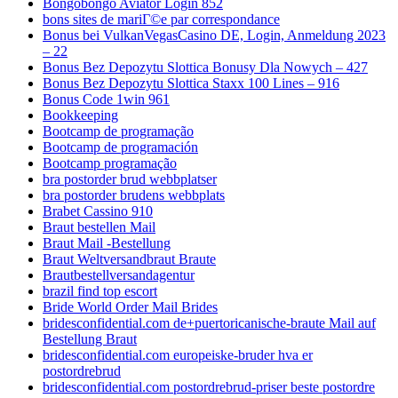
Bongobongo Aviator Login 852
bons sites de mariГ©e par correspondance
Bonus bei VulkanVegasCasino DE, Login, Anmeldung 2023
– 22
Bonus Bez Depozytu Slottica Bonusy Dla Nowych – 427
Bonus Bez Depozytu Slottica Staxx 100 Lines – 916
Bonus Code 1win 961
Bookkeeping
Bootcamp de programação
Bootcamp de programación
Bootcamp programação
bra postorder brud webbplatser
bra postorder brudens webbplats
Brabet Cassino 910
Braut bestellen Mail
Braut Mail -Bestellung
Braut Weltversandbraut Braute
Brautbestellversandagentur
brazil find top escort
Bride World Order Mail Brides
bridesconfidential.com de+puertoricanische-braute Mail auf
Bestellung Braut
bridesconfidential.com europeiske-bruder hva er
postordrebrud
bridesconfidential.com postordrebrud-priser beste postordre