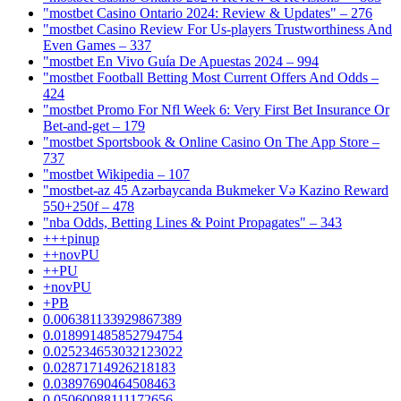
"mostbet Casino Ontario 2024: Review & Updates" – 276
"mostbet Casino Review For Us-players Trustworthiness And
Even Games – 337
"mostbet En Vivo Guía De Apuestas 2024 – 994
"mostbet Football Betting Most Current Offers And Odds –
424
"mostbet Promo For Nfl Week 6: Very First Bet Insurance Or
Bet-and-get – 179
"‎mostbet Sportsbook & Online Casino On The App Store –
737
"mostbet Wikipedia – 107
"mostbet-az 45 Azərbaycanda Bukmeker Və Kazino Reward
550+250f – 478
"nba Odds, Betting Lines & Point Propagates" – 343
+++pinup
++novPU
++PU
+novPU
+PB
0.006381133929867389
0.018991485852794754
0.025234653032123022
0.02871714926218183
0.03897690464508463
0.05060088111172656