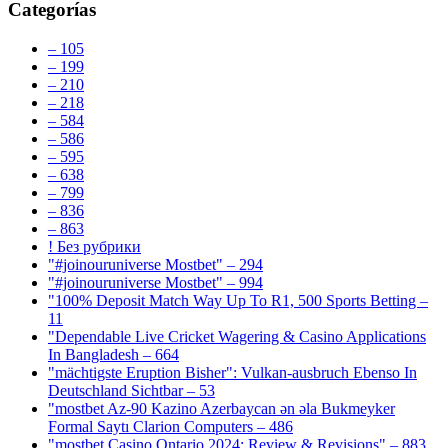
Categorías
– 105
– 199
– 210
– 218
– 584
– 586
– 595
– 638
– 799
– 836
– 863
! Без рубрики
"#joinouruniverse Mostbet" – 294
"#joinouruniverse Mostbet" – 994
"100% Deposit Match Way Up To R1, 500 Sports Betting –
11
"Dependable Live Cricket Wagering & Casino Applications
In Bangladesh – 664
"mächtigste Eruption Bisher": Vulkan-ausbruch Ebenso In
Deutschland Sichtbar – 53
"mostbet Az-90 Kazino Azerbaycan ən əla Bukmeyker
Formal Saytı Clarion Computers – 486
"mostbet Casino Ontario 2024: Review & Revisions" – 883