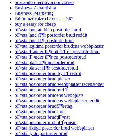
buscando una novia por correo
Business, Advertising
Business, Marketing
Bütün nəticələrə baxın .. – 367
buy a essay for cheap
bГ¤sta land att hitta postorder brud
bГ¤sta land fГ¶r postorder brud reddit
bГ¤sta land fГ¶r postorderbrud
bГ¤sta legitima postorder brudens webbplatser
bГ¤sta lГ¤nder fГ¶r att fГҐ en postorderbrud
bГ¤sta lГ¤nder fГ¶r en postorderbrud
bГ¤sta plats fГ¶r postorderbrud
bГ¤sta platser fГ¶r postorderbrud
bГ¤sta postorder brud byrГҐ reddit
bГ¤sta postorder brud platser
bГ¤sta postorder brud webbplatser recensioner
bГ¤sta postorder brudbyrГҐ
bГ¤sta postorder brudens webbplats
bГ¤sta postorder brudens webbplatser reddit
bГ¤sta postorder brudfГ¶retag
bГ¤sta postorder brudland
bГ¤sta postorder brudtjГ¤nst
bГ¤sta postorderbrud nГҐgonsin
bГ¤sta riktiga postorder brud webbplatser
bГ¤sta rykte postorder brud