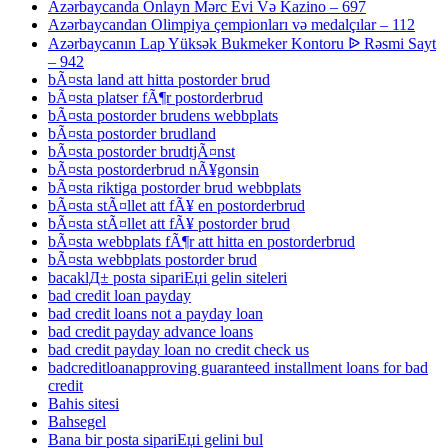
Azərbaycanda Onlayn Mərc Evi Və Kazino – 697
Azərbaycandan Olimpiya çempionları və medalçılar – 112
Azərbaycanın Lap Yüksək Bukmeker Kontoru ᐉ Rəsmi Sayt
– 942
bÃ¤sta land att hitta postorder brud
bÃ¤sta platser fÃ¶r postorderbrud
bÃ¤sta postorder brudens webbplats
bÃ¤sta postorder brudland
bÃ¤sta postorder brudtjÃ¤nst
bÃ¤sta postorderbrud nÃ¥gonsin
bÃ¤sta riktiga postorder brud webbplats
bÃ¤sta stÃ¤llet att fÃ¥ en postorderbrud
bÃ¤sta stÃ¤llet att fÃ¥ postorder brud
bÃ¤sta webbplats fÃ¶r att hitta en postorderbrud
bÃ¤sta webbplats postorder brud
bacaklД± posta sipariЕџi gelin siteleri
bad credit loan payday
bad credit loans not a payday loan
bad credit payday advance loans
bad credit payday loan no credit check us
badcreditloanapproving guaranteed installment loans for bad
credit
Bahis sitesi
Bahsegel
Bana bir posta sipariЕџi gelini bul