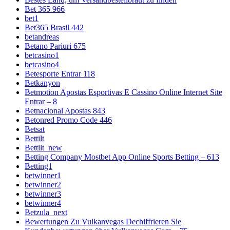
Bet 365 966
bet1
Bet365 Brasil 442
betandreas
Betano Pariuri 675
betcasino1
betcasino4
Betesporte Entrar 118
Betkanyon
Betmotion Apostas Esportivas E Cassino Online Internet Site
Entrar – 8
Betnacional Apostas 843
Betonred Promo Code 446
Betsat
Bettilt
Bettilt_new
Betting Company Mostbet App Online Sports Betting – 613
Betting1
betwinner1
betwinner2
betwinner3
betwinner4
Betzula_next
Bewertungen Zu Vulkanvegas Dechiffrieren Sie