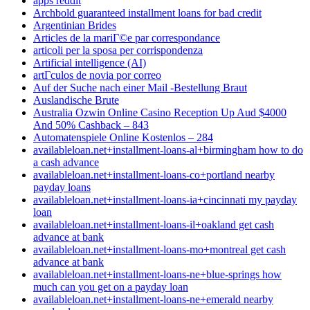
apps reddit
Archbold guaranteed installment loans for bad credit
Argentinian Brides
Articles de la mariГ©e par correspondance
articoli per la sposa per corrispondenza
Artificial intelligence (AI)
artГ­culos de novia por correo
Auf der Suche nach einer Mail -Bestellung Braut
Auslandische Brute
Australia Ozwin Online Casino Reception Up Aud $4000
And 50% Cashback – 843
Automatenspiele Online Kostenlos – 284
availableloan.net+installment-loans-al+birmingham how to do
a cash advance
availableloan.net+installment-loans-co+portland nearby
payday loans
availableloan.net+installment-loans-ia+cincinnati my payday
loan
availableloan.net+installment-loans-il+oakland get cash
advance at bank
availableloan.net+installment-loans-mo+montreal get cash
advance at bank
availableloan.net+installment-loans-ne+blue-springs how
much can you get on a payday loan
availableloan.net+installment-loans-ne+emerald nearby