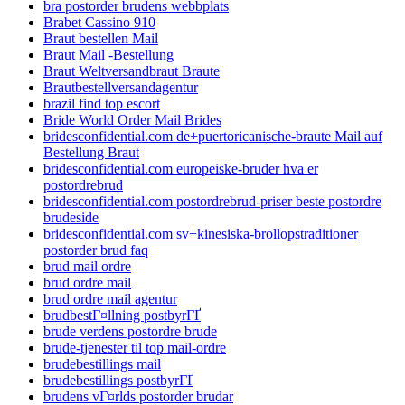
bra postorder brudens webbplats
Brabet Cassino 910
Braut bestellen Mail
Braut Mail -Bestellung
Braut Weltversandbraut Braute
Brautbestellversandagentur
brazil find top escort
Bride World Order Mail Brides
bridesconfidential.com de+puertoricanische-braute Mail auf
Bestellung Braut
bridesconfidential.com europeiske-bruder hva er
postordrebrud
bridesconfidential.com postordrebrud-priser beste postordre
brudeside
bridesconfidential.com sv+kinesiska-brollopstraditioner
postorder brud faq
brud mail ordre
brud ordre mail
brud ordre mail agentur
brudbestГ¤llning postbyrГҐ
brude verdens postordre brude
brude-tjenester til top mail-ordre
brudebestillings mail
brudebestillings postbyrГҐ
brudens vГ¤rlds postorder brudar