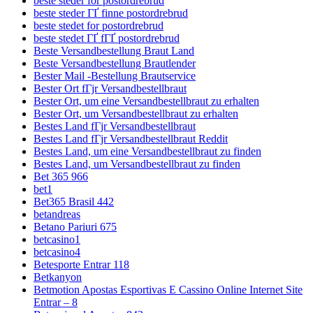
beste steder for postordrebrud
beste steder ГҐ finne postordrebrud
beste stedet for postordrebrud
beste stedet ГҐ fГҐ postordrebrud
Beste Versandbestellung Braut Land
Beste Versandbestellung Brautlender
Bester Mail -Bestellung Brautservice
Bester Ort fГјr Versandbestellbraut
Bester Ort, um eine Versandbestellbraut zu erhalten
Bester Ort, um Versandbestellbraut zu erhalten
Bestes Land fГјr Versandbestellbraut
Bestes Land fГјr Versandbestellbraut Reddit
Bestes Land, um eine Versandbestellbraut zu finden
Bestes Land, um Versandbestellbraut zu finden
Bet 365 966
bet1
Bet365 Brasil 442
betandreas
Betano Pariuri 675
betcasino1
betcasino4
Betesporte Entrar 118
Betkanyon
Betmotion Apostas Esportivas E Cassino Online Internet Site
Entrar – 8