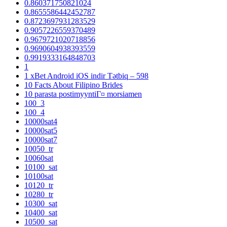
0.860371750821024
0.8655586442452787
0.8723697931283529
0.9057226559370489
0.9679721020718856
0.9690604938393559
0.9919333164848703
1
1 xBet Android iOS indir Tətbiq – 598
10 Facts About Filipino Brides
10 parasta postimyyntiГ¤ morsiamen
100_3
100_4
10000sat4
10000sat5
10000sat7
10050_tr
10060sat
10100_sat
10100sat
10120_tr
10280_tr
10300_sat
10400_sat
10500_sat