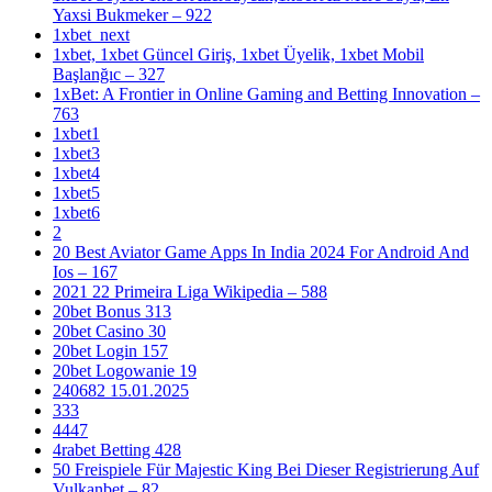
Yaxsi Bukmeker – 922
1xbet_next
1xbet, 1xbet Güncel Giriş, 1xbet Üyelik, 1xbet Mobil
Başlanğıc – 327
1xBet: A Frontier in Online Gaming and Betting Innovation –
763
1xbet1
1xbet3
1xbet4
1xbet5
1xbet6
2
20 Best Aviator Game Apps In India 2024 For Android And
Ios – 167
2021 22 Primeira Liga Wikipedia – 588
20bet Bonus 313
20bet Casino 30
20bet Login 157
20bet Logowanie 19
240682 15.01.2025
333
4447
4rabet Betting 428
50 Freispiele Für Majestic King Bei Dieser Registrierung Auf
Vulkanbet – 82