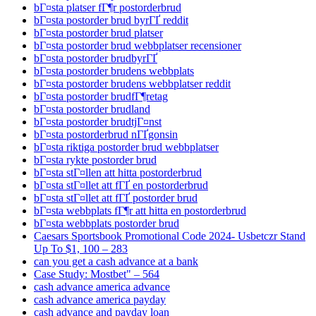
bГ¤sta platser fГ¶r postorderbrud
bГ¤sta postorder brud byrГҐ reddit
bГ¤sta postorder brud platser
bГ¤sta postorder brud webbplatser recensioner
bГ¤sta postorder brudbyrГҐ
bГ¤sta postorder brudens webbplats
bГ¤sta postorder brudens webbplatser reddit
bГ¤sta postorder brudfГ¶retag
bГ¤sta postorder brudland
bГ¤sta postorder brudtjГ¤nst
bГ¤sta postorderbrud nГҐgonsin
bГ¤sta riktiga postorder brud webbplatser
bГ¤sta rykte postorder brud
bГ¤sta stГ¤llen att hitta postorderbrud
bГ¤sta stГ¤llet att fГҐ en postorderbrud
bГ¤sta stГ¤llet att fГҐ postorder brud
bГ¤sta webbplats fГ¶r att hitta en postorderbrud
bГ¤sta webbplats postorder brud
Caesars Sportsbook Promotional Code 2024- Usbetczr Stand
Up To $1, 100 – 283
can you get a cash advance at a bank
Case Study: Mostbet" – 564
cash advance america advance
cash advance america payday
cash advance and payday loan