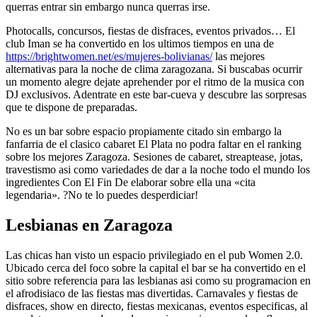
querras entrar sin embargo nunca querras irse.
Photocalls, concursos, fiestas de disfraces, eventos privados… El
club Iman se ha convertido en los ultimos tiempos en una de
https://brightwomen.net/es/mujeres-bolivianas/
las mejores
alternativas para la noche de clima zaragozana. Si buscabas ocurrir
un momento alegre dejate aprehender por el ritmo de la musica con
DJ exclusivos. Adentrate en este bar-cueva y descubre las sorpresas
que te dispone de preparadas.
No es un bar sobre espacio propiamente citado sin embargo la
fanfarria de el clasico cabaret El Plata no podra faltar en el ranking
sobre los mejores Zaragoza. Sesiones de cabaret, streaptease, jotas,
travestismo asi­ como variedades de dar a la noche todo el mundo los
ingredientes Con El Fin De elaborar sobre ella una «cita
legendaria». ?No te lo puedes desperdiciar!
Lesbianas en Zaragoza
Las chicas han visto un espacio privilegiado en el pub Women 2.0.
Ubicado cerca del foco sobre la capital el bar se ha convertido en el
sitio sobre referencia para las lesbianas asi­ como su programacion en
el afrodisiaco de las fiestas mas divertidas. Carnavales y fiestas de
disfraces, show en directo, fiestas mexicanas, eventos especificas, al