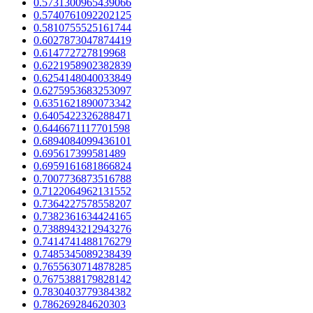
0.5731300965439066
0.5740761092202125
0.5810755525161744
0.6027873047874419
0.614772727819968
0.6221958902382839
0.6254148040033849
0.6275953683253097
0.6351621890073342
0.6405422326288471
0.6446671117701598
0.6894084099436101
0.695617399581489
0.6959161681866824
0.7007736873516788
0.7122064962131552
0.7364227578558207
0.7382361634424165
0.7388943212943276
0.7414741488176279
0.7485345089238439
0.7655630714878285
0.7675388179828142
0.7830403779384382
0.786269284620303