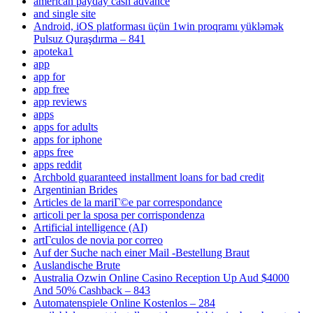
american payday cash advance
and single site
Android, iOS platforması üçün 1win proqramı yükləmək
Pulsuz Quraşdırma – 841
apoteka1
app
app for
app free
app reviews
apps
apps for adults
apps for iphone
apps free
apps reddit
Archbold guaranteed installment loans for bad credit
Argentinian Brides
Articles de la mariГ©e par correspondance
articoli per la sposa per corrispondenza
Artificial intelligence (AI)
artГ­culos de novia por correo
Auf der Suche nach einer Mail -Bestellung Braut
Auslandische Brute
Australia Ozwin Online Casino Reception Up Aud $4000
And 50% Cashback – 843
Automatenspiele Online Kostenlos – 284