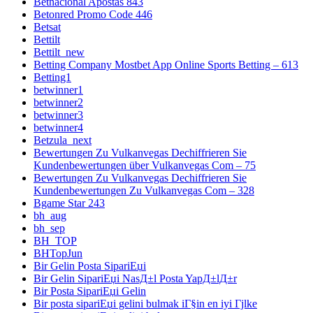
Betnacional Apostas 843
Betonred Promo Code 446
Betsat
Bettilt
Bettilt_new
Betting Company Mostbet App Online Sports Betting – 613
Betting1
betwinner1
betwinner2
betwinner3
betwinner4
Betzula_next
Bewertungen Zu Vulkanvegas Dechiffrieren Sie
Kundenbewertungen über Vulkanvegas Com – 75
Bewertungen Zu Vulkanvegas Dechiffrieren Sie
Kundenbewertungen Zu Vulkanvegas Com – 328
Bgame Star 243
bh_aug
bh_sep
BH_TOP
BHTopJun
Bir Gelin Posta SipariЕџi
Bir Gelin SipariЕџi NasД±l Posta YapД±lД±r
Bir Posta SipariЕџi Gelin
Bir posta sipariЕџi gelini bulmak iГ§in en iyi Гјlke