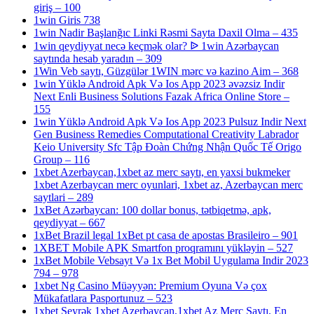
giriş – 100
1win Giris 738
1win Nadir Başlanğıc Linki Rəsmi Sayta Daxil Olma – 435
1win qeydiyyat necə keçmək olar? ᐉ 1win Azərbaycan
saytında hesab yaradın – 309
1Win Veb saytı, Güzgülər 1WIN mərc və kazino Aim – 368
1win Yüklə Android Apk Və Ios App 2023 əvəzsiz Indir
Next Enli Business Solutions Fazak Africa Online Store –
155
1win Yüklə Android Apk Və Ios App 2023 Pulsuz Indir Next
Gen Business Remedies Computational Creativity Labrador
Keio University Sfc Tập Đoàn Chứng Nhận Quốc Tế Origo
Group – 116
1xbet Azerbaycan,1xbet az merc saytı, en yaxsi bukmeker
1xbet Azerbaycan merc oyunlari, 1xbet az, Azerbaycan merc
saytlari – 289
1xBet Azərbaycan: 100 dollar bonus, tətbiqetmə, apk,
qeydiyyat – 667
1xBet Brazil legal 1xBet pt casa de apostas Brasileiro – 901
1XBET Mobile APK Smartfon proqramını yükləyin – 527
1xBet Mobile Vebsayt Və 1x Bet Mobil Uygulama Indir 2023
794 – 978
1xbet Ng Casino Müəyyən: Premium Oyuna Və çox
Mükafatlara Pasportunuz – 523
1xbet Seyrək 1xbet Azerbaycan,1xbet Az Merc Saytı, En