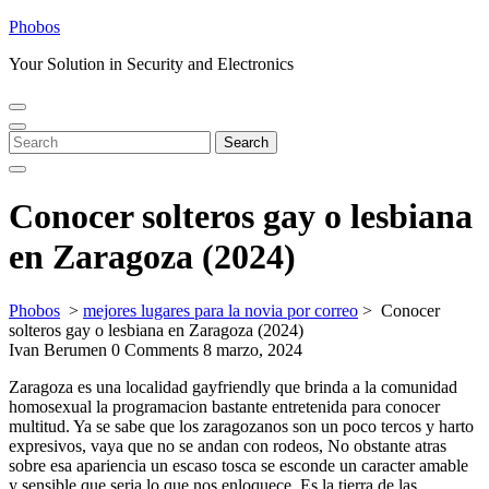
Skip
Phobos
to
Your Solution in Security and Electronics
content
Open
Close
Menu
Menu
Search
Search
for:
Conocer solteros gay o lesbiana
en Zaragoza (2024)
Phobos
>
mejores lugares para la novia por correo
>
Conocer
solteros gay o lesbiana en Zaragoza (2024)
Ivan Berumen
0 Comments
8 marzo, 2024
Zaragoza es una localidad gayfriendly que brinda a la comunidad
homosexual la programacion bastante entretenida para conocer
multitud. Ya se sabe que los zaragozanos son un poco tercos y harto
expresivos, vaya que no se andan con rodeos, No obstante atras
sobre esa apariencia un escaso tosca se esconde un caracter amable
y sensible que seri­a lo que nos enloquece.
Es la tierra de las