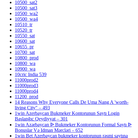
10500_sat2
10500_sat3
10500_wa2
10500_wa4
10510_tr
10520_tr
10550_sat
10600_sat
10655_pr
10700_sat
10800_prod
10800_wa
10900_wa
10cric India 539
11000prod2
11000prod3
11000prod4
11200_prod
14 Reasons Why Everyone Calls De Uma Nang A 'worth-
living City" – 493
1win Azerbaycan Bukmeker Kontorunun Saytı Login
Başlanğıc Qeydiyyat – 301
1win Azərbaycan ᐉ Bukmeker Kontorunun Formal Saytı ᐉ
Bonuslar Və Idman Mərcləri – 652
1win Bet Azerbaycan bukmeker kontorunun rəsmi saytına