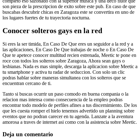
completo eso sazonado con la superior musica y una deco fluor que
son pieza de la prescripcion de exito sobre este pub. En caso de que
buscabas descubrir chicas en Zaragoza este se convertira en uno de
los lugares fuertes de tu trayectoria nocturna.
Conocer solteros gays en la red
Si eres la ser timida, En Caso De Que eres un seguidor a la red y a
las aplicaciones, En Caso De Que trabajas de noche o En Caso De
Que te apetece conocer multitud recien estrenada, Meetic te pone en
roce con todos los solteros sobre Zaragoza, Ahora sean gays o
lesbianas. Nada es mas simple, descarga la aplicacion sobre Meetic a
tu smartphone y activa tu radar de seduccion. Con solo un clic
podras hablar sobre maneras simultanea con los solteros que se
encuentran cercano de ti.
Tanto si buscas ocurrir un paso comodo en buena compania o la
relacion mas intensa como consecuencia de la empleo podras
encontrar todo modelo de perfiles afines a tus discernimiento. De los
que les cuesta romper el hielo tenemos advertido un planning sobre
eventos que no podran carecer en tu agenda. Lanzate a la aventura
amorosa a traves de internet asi­ como con la asistencia sobre Meetic.
Deja un comentario