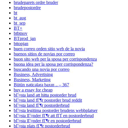
brudeparets ordre bruder
brudepostordre
bt
bt_aug
bt_sep
BT+
btbtnov
BTprod_jan
bttopjan
buen correo orden sitio web de la novia
buenos sitios de novias por correo
buon sito web per la sposa per corrispondenza
buona idea per la sposa per corrispondenza?
buscando una novia por correo
Business, Advertising
Business, Marketing
Bütün nəticələrə baxın .. – 367
buy a essay for cheap
bГ¤sta land att hitta postorder brud
bГ¤sta land fГ¶r postorder brud reddit
bГ¤sta land fГ¶r postorderbrud
bГ¤sta legitima postorder brudens webbplatser
bГ¤sta lГ¤nder fГ¶r att fГҐ en postorderbrud
bГ¤sta lГ¤nder fГ¶r en postorderbrud
bГ¤sta plats fГ¶r postorderbrud