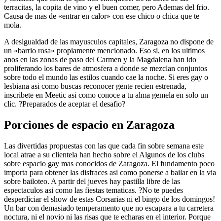
terracitas, la copita de vino y el buen comer, pero Ademas del frio.
Causa de mas de «entrar en calor» con ese chico o chica que te
mola.
A desigualdad de las mayusculos capitales, Zaragoza no dispone de
un «barrio rosa» propiamente mencionado. Eso si, en los ultimos
anos en las zonas de paso del Carmen y la Magdalena han ido
proliferando los bares de atmosfera a donde se mezclan conjuntos
sobre todo el mundo las estilos cuando cae la noche. Si eres gay o
lesbiana asi­ como buscas reconocer gente recien estrenada,
inscribete en Meetic asi­ como conoce a tu alma gemela en solo un
clic. ?Preparados de aceptar el desafio?
Porciones de espacio en Zaragoza
Las divertidas propuestas con las que cada fin sobre semana este
local atrae a su clientela han hecho sobre el Algunos de los clubs
sobre espacio gay mas conocidos de Zaragoza. El fundamento poco
importa para obtener las disfraces asi­ como ponerse a bailar en la via
sobre bailoteo. A partir del jueves hay pastilla libre de las
espectaculos asi­ como las fiestas tematicas. ?No te puedes
desperdiciar el show de estas Corsarias ni el bingo de los domingos!
Un bar con demasiado temperamento que no escapara a tu carretera
noctura, ni el novio ni las risas que te echaras en el interior. Porque