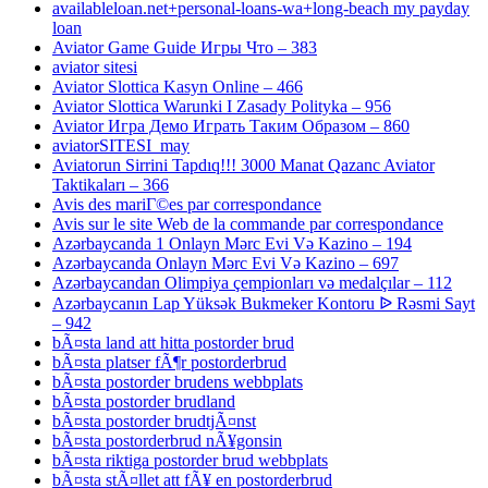
availableloan.net+personal-loans-wa+long-beach my payday
loan
Aviator Game Guide Игры Что – 383
aviator sitesi
Aviator Slottica Kasyn Online – 466
Aviator Slottica Warunki I Zasady Polityka – 956
Aviator Игра Демо Играть Таким Образом – 860
aviatorSITESI_may
Aviatorun Sirrini Tapdıq!!! 3000 Manat Qazanc Aviator
Taktikaları – 366
Avis des mariГ©es par correspondance
Avis sur le site Web de la commande par correspondance
Azərbaycanda 1 Onlayn Mərc Evi Və Kazino – 194
Azərbaycanda Onlayn Mərc Evi Və Kazino – 697
Azərbaycandan Olimpiya çempionları və medalçılar – 112
Azərbaycanın Lap Yüksək Bukmeker Kontoru ᐉ Rəsmi Sayt
– 942
bÃ¤sta land att hitta postorder brud
bÃ¤sta platser fÃ¶r postorderbrud
bÃ¤sta postorder brudens webbplats
bÃ¤sta postorder brudland
bÃ¤sta postorder brudtjÃ¤nst
bÃ¤sta postorderbrud nÃ¥gonsin
bÃ¤sta riktiga postorder brud webbplats
bÃ¤sta stÃ¤llet att fÃ¥ en postorderbrud