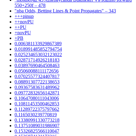
550+250f – 478
"nba Odds, Betting Lines & Point Propagates" – 343
+++pinup
++novPU
++PU
+novPU
+PB
0.006381133929867389
0.018991485852794754
0.025234653032123022
0.02871714926218183
0.03897690464508463
0.05060088111172656
0.07025577324407817
0.08891307722138653
0.09367583631489962
0.09772832656142871
0.10647080111043006
0.10811453500462853
0.11289722375797662
0.1165030239770819
0.13380991330773218
0.13751089031986907
0.15326825566110047