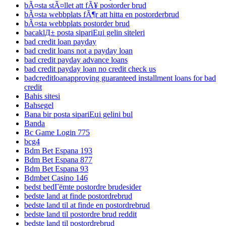
bÃ¤sta stÃ¤llet att fÃ¥ postorder brud
bÃ¤sta webbplats fÃ¶r att hitta en postorderbrud
bÃ¤sta webbplats postorder brud
bacaklД± posta sipariЕџi gelin siteleri
bad credit loan payday
bad credit loans not a payday loan
bad credit payday advance loans
bad credit payday loan no credit check us
badcreditloanapproving guaranteed installment loans for bad
credit
Bahis sitesi
Bahsegel
Bana bir posta sipariЕџi gelini bul
Banda
Bc Game Login 775
bcg4
Bdm Bet Espana 193
Bdm Bet Espana 877
Bdm Bet Espana 93
Bdmbet Casino 146
bedst bedГёmte postordre brudesider
bedste land at finde postordrebrud
bedste land til at finde en postordrebrud
bedste land til postordre brud reddit
bedste land til postordrebrud