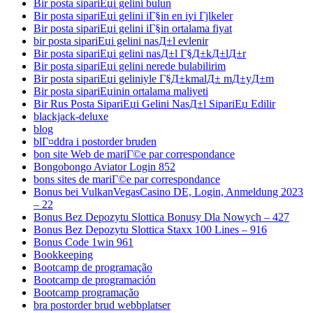
Bir posta sipariЕџi gelini bulun
Bir posta sipariЕџi gelini iГ§in en iyi Гјlkeler
Bir posta sipariЕџi gelini iГ§in ortalama fiyat
bir posta sipariЕџi gelini nasД±l evlenir
Bir posta sipariЕџi gelini nasД±l Г§Д±kД±lД±r
Bir posta sipariЕџi gelini nerede bulabilirim
Bir posta sipariЕџi geliniyle Г§Д±kmalД± mД±yД±m
Bir posta sipariЕџinin ortalama maliyeti
Bir Rus Posta SipariЕџi Gelini NasД±l SipariЕџ Edilir
blackjack-deluxe
blog
blГ¤ddra i postorder bruden
bon site Web de mariГ©e par correspondance
Bongobongo Aviator Login 852
bons sites de mariГ©e par correspondance
Bonus bei VulkanVegasCasino DE, Login, Anmeldung 2023
– 22
Bonus Bez Depozytu Slottica Bonusy Dla Nowych – 427
Bonus Bez Depozytu Slottica Staxx 100 Lines – 916
Bonus Code 1win 961
Bookkeeping
Bootcamp de programação
Bootcamp de programación
Bootcamp programação
bra postorder brud webbplatser