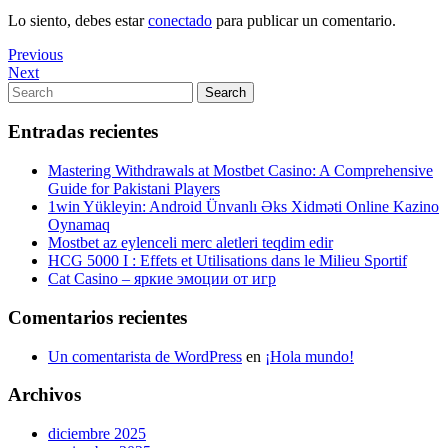
Lo siento, debes estar
conectado
para publicar un comentario.
Navegación
Previous
Previous
Post
Next
Next
de
Post
Search
Search
entradas
for:
Entradas recientes
Mastering Withdrawals at Mostbet Casino: A Comprehensive
Guide for Pakistani Players
1win Yükleyin: Android Ünvanlı Əks Xidməti Online Kazino
Oynamaq
Mostbet az eylenceli merc aletleri teqdim edir
HCG 5000 I : Effets et Utilisations dans le Milieu Sportif
Cat Casino – яркие эмоции от игр
Comentarios recientes
Un comentarista de WordPress
en
¡Hola mundo!
Archivos
diciembre 2025