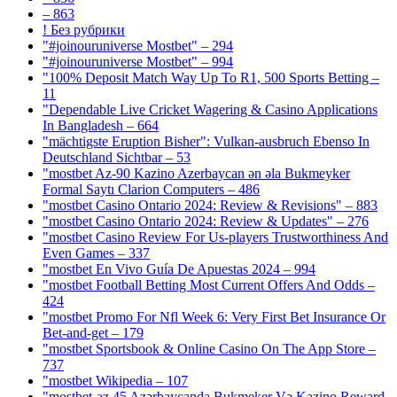
– 863
! Без рубрики
"#joinouruniverse Mostbet" – 294
"#joinouruniverse Mostbet" – 994
"100% Deposit Match Way Up To R1, 500 Sports Betting –
11
"Dependable Live Cricket Wagering & Casino Applications
In Bangladesh – 664
"mächtigste Eruption Bisher": Vulkan-ausbruch Ebenso In
Deutschland Sichtbar – 53
"mostbet Az-90 Kazino Azerbaycan ən əla Bukmeyker
Formal Saytı Clarion Computers – 486
"mostbet Casino Ontario 2024: Review & Revisions" – 883
"mostbet Casino Ontario 2024: Review & Updates" – 276
"mostbet Casino Review For Us-players Trustworthiness And
Even Games – 337
"mostbet En Vivo Guía De Apuestas 2024 – 994
"mostbet Football Betting Most Current Offers And Odds –
424
"mostbet Promo For Nfl Week 6: Very First Bet Insurance Or
Bet-and-get – 179
"‎mostbet Sportsbook & Online Casino On The App Store –
737
"mostbet Wikipedia – 107
"mostbet-az 45 Azərbaycanda Bukmeker Və Kazino Reward