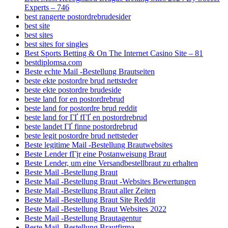
Experts – 746
best rangerte postordrebrudesider
best site
best sites
best sites for singles
Best Sports Betting & On The Internet Casino Site – 81
bestdiplomsa.com
Beste echte Mail -Bestellung Brautseiten
beste ekte postordre brud nettsteder
beste ekte postordre brudeside
beste land for en postordrebrud
beste land for postordre brud reddit
beste land for ГҐ fГҐ en postordrebrud
beste landet ГҐ finne postordrebrud
beste legit postordre brud nettsteder
Beste legitime Mail -Bestellung Brautwebsites
Beste Lender fГјr eine Postanweisung Braut
Beste Lender, um eine Versandbestellbraut zu erhalten
Beste Mail -Bestellung Braut
Beste Mail -Bestellung Braut -Websites Bewertungen
Beste Mail -Bestellung Braut aller Zeiten
Beste Mail -Bestellung Braut Site Reddit
Beste Mail -Bestellung Braut Websites 2022
Beste Mail -Bestellung Brautagentur
Beste Mail -Bestellung Brautfirma