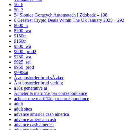
50_6
50_7
54 Slottica Gorących Automatach I Zdobądź – 198
6 Greatest Crypto Deals Within The Uk January 2025 – 292
8600_tr
8700_wa
9150tr
9160tr
9500_wa
9600_prod2
9750_wa
9925_sat
9950_prod
9990sat
Ã¤r postorder brud sÃ¤ker
Ã¤r postorder brud verklig
a16z generative ai
Acheter la mariГ©e par correspondance
acheter une mariГ©e par correspondance
adult
adult sites
advance america cash america
advance american cash
advance cash america
advance cash american