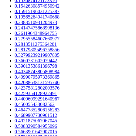
0.1536874121173316
0.15426308574950942
0.15915196031225387
0.19565264941740668
0.2383510931204973
0.24147475868998136
0.2611964348964755
0.27955584607660977
0.2813511275364201
0.28179809496758856
0.32799239219907805
0.3660731602079442
0.3901353861396798
0.40348743805808984
0.40990795973369865
0.42088638131595746
0.42375812802003576
0.4259354128922491
0.44096099291640967
0.450055433082562
0.46477852806156283
0.4689907730961512
0.4921875067067045
0.5083290584955096
0.5663901642907015