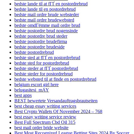
bedste lande til at fГҐ en postordrebrud
bedste lande til en postordrebrud
bedste mail ordre brude websteder
bedste mail ordre brudewebsted
bedste omdГёmme mail ordre brud
bedste postordre brud nogensinde
bedste postordre brud steder
bedste postordre brudefirma
bedste postordre brudeside
bedste postordrebrud
bedste sted at fГҐ en postordrebrud
bedste sted for postordrebrud
bedste steder at fГҐ postordrebrud
bedste steder for postordrebrud
bedste websted til at finde en postordrebrud
belgium escort girl here
belugasitesi_mAY
best apps
BEST bewertete Versandauftragsbrautseiten
best cheap essay writing services
Best Crypto Wallets Of November 2024 – 768
best essay writing service review
Best Full Spectrum Cbd Oil 315
best mail order bride website
Best Most Recognized League Betting Sites 2024 By Soccer